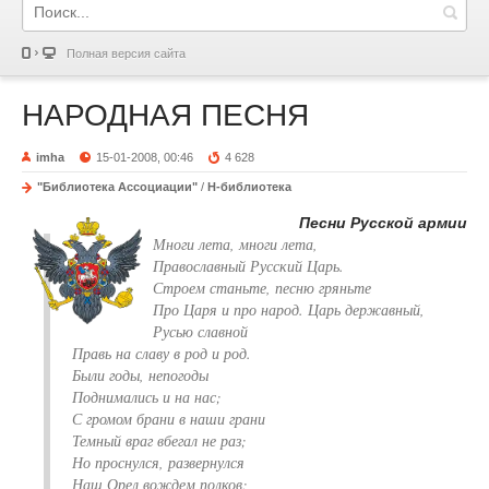
Полная версия сайта
НАРОДНАЯ ПЕСНЯ
imha
15-01-2008, 00:46
4 628
"Библиотека Ассоциации"
/
Н-библиотека
Песни Русской армии
Многи лета, многи лета,
Православный Русский Царь.
Строем станьте, песню гряньте
Про Царя и про народ. Царь державный,
Русью славной
Правь на славу в род и род.
Были годы, непогоды
Поднимались и на нас;
С громом брани в наши грани
Темный враг вбегал не раз;
Но проснулся, развернулся
Наш Орел вождем полков;