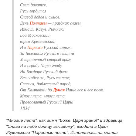
Свет дивится,
Русь гордится
Славой дедов и сынов.
День
Полтавы
— праздник славы;
Измаил, Кагул, Рымник;
Бой Московский;
взрыв Кремлевский,
И в
Париже
Русский штык.
За Балканом Русским станом
Устрашенный старый враг;
И в ограду Царю-граду
На Босфоре Русский флаг.
Величайся ж, Русь святая;
Славься, доблестный народ,
От Камчатки до
Дуная
Наше все и все поет:
Многи лета, многи лета,
Православный Русский Царь!
1834
"Многие лета", как гимн "Боже, Царя храни!" и здравица
"Слава на небе солнцу высокому", входила в Цикл
Жуковского "Народные песни". Исполнялась на мотив