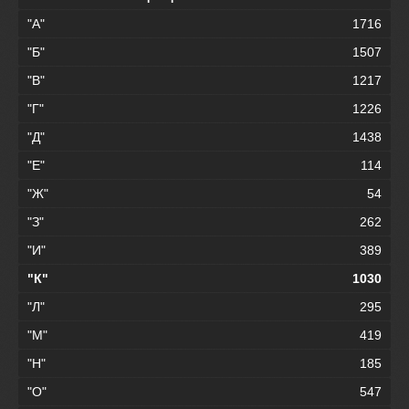
"А"
1716
"Б"
1507
"В"
1217
"Г"
1226
"Д"
1438
"Е"
114
"Ж"
54
"З"
262
"И"
389
"К"
1030
"Л"
295
"М"
419
"Н"
185
"О"
547