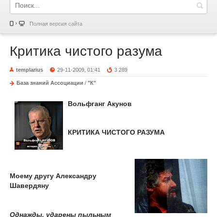
Полная версия сайта
Критика чистого разума
templarius
29-11-2009, 01:41
3 289
База знаний Ассоциации
/
"К"
Вольфганг Акунов
КРИТИКА ЧИСТОГО РАЗУМА
Моему другу Александру
Шавердяну
Однажды, ударены пыльным