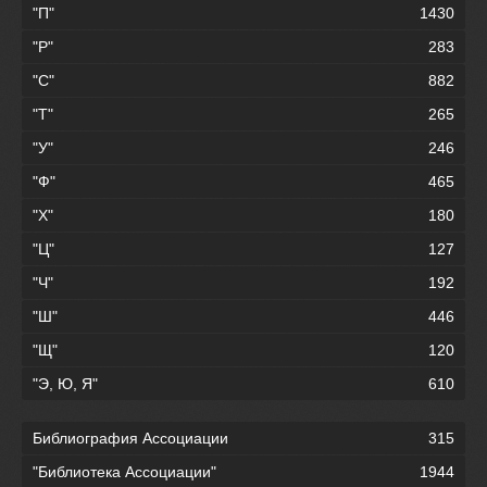
"П"
1430
"Р"
283
"С"
882
"Т"
265
"У"
246
"Ф"
465
"Х"
180
"Ц"
127
"Ч"
192
"Ш"
446
"Щ"
120
"Э, Ю, Я"
610
Библиография Ассоциации
315
"Библиотека Ассоциации"
1944