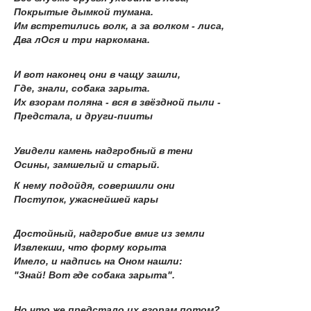
Покрытые дымкой тумана.
Им встретились волк, а за волком - лиса,
Два лОся и три наркомана.
И вот наконец они в чащу зашли,
Где, знали, собака зарыта.
Их взорам поляна - вся в звёздной пыли -
Предстала, и други-пииты
Увидели камень надгробный в тени
Осины, замшелый и старый.
К нему подойдя, совершили они
Поступок, ужаснейшей кары
Достойный, надгробие вмиг из земли
Извлекши, что форму корыта
Имело, и надпись на Оном нашли:
"Знай! Вот где собака зарыта".
Но что же предстало их взорам потом?