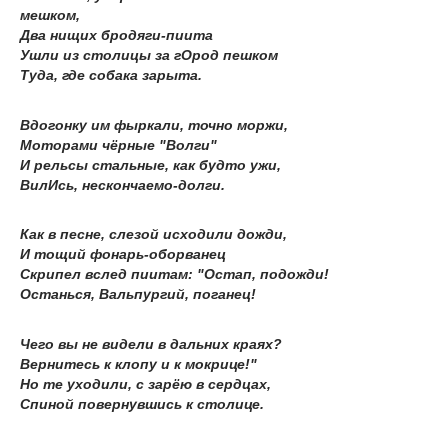
мешком,
Два нищих бродяги-пиита
Ушли из столицы за гОрод пешком
Туда, где собака зарыта.
Вдогонку им фыркали, точно моржи,
Моторами чёрные "Волги"
И рельсы стальные, как будто ужи,
ВилИсь, нескончаемо-долги.
Как в песне, слезой исходили дожди,
И тощий фонарь-оборванец
Скрипел вслед пиитам: "Остап, подожди!
Останься, Вальпургий, поганец!
Чего вы не видели в дальних краях?
Вернитесь к клопу и к мокрице!"
Но те уходили, с зарёю в сердцах,
Спиной повернувшись к столице.