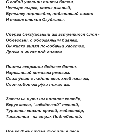
С собой уносили пииты батон,
Четыре сырка, ножик ржавый,
Бутылку портвейна, подгнивший лимон
И томик стихов Окуджавы.
Сперва Сексуальный им встретился Слон -
Облезлый, с обломанным бивнем.
Он жалко вилял по-собачьи хвостом,
Дрожа и чихая под ливнем.
Пииты скормили бедняге батон,
Нарезанный ножиком ржавым.
Слизнувши с ладони весь хлеб языком,
Слон хоботом руки пожал им.
Затем на пути им попался костёр,
Вкруг коего, "звёздочкой" тесной,
Туристы ковали врачей, медсестёр,
Танкистов - на страх Поднебесной.
Всё глубже друзья уходили в леса,