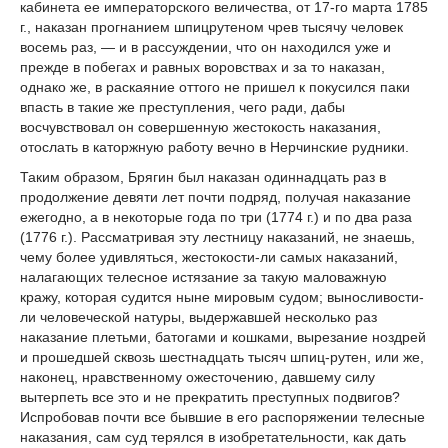
кабинета ее императорского величества, от 17-го марта 1785
г., наказан прогнанием шпицрутеном чрев тысячу человек
восемь раз, — и в рассуждении, что он находился уже и
прежде в побегах и равных воровствах и за то наказан,
однако же, в раскаяние оттого не пришел к покусился паки
впасть в такие же преступления, чего ради, дабы
восчувствовал он совершенную жестокость наказания,
отослать в каторжную работу вечно в Нерчинские рудники.
Таким образом, Брягин был наказан одиннадцать раз в
продолжение девяти лет почти подряд, получая наказание
ежегодно, а в некоторые года по три (1774 г.) и по два раза
(1776 г.). Рассматривая эту лестницу наказаний, не знаешь,
чему более удивляться, жестокости-ли самых наказаний,
налагающих телесное истязание за такую маловажную
кражу, которая судится ныне мировым судом; выносливости-
ли человеческой натуры, выдержавшей несколько раз
наказание плетьми, батогами и кошками, вырезание ноздрей
и прошедшей сквозь шестнадцать тысяч шпиц-рутен, или же,
наконец, нравственному ожесточению, давшему силу
вытерпеть все это и не прекратить преступных подвигов?
Испробовав почти все бывшие в его распоряжении телесные
наказания, сам суд терялся в изобретательности, как дать