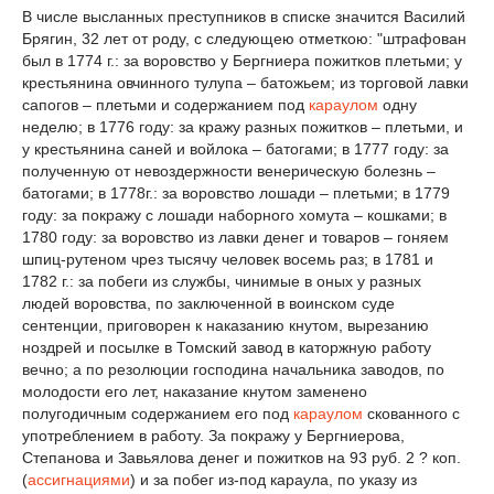
В числе высланных преступников в списке значится Василий
Брягин, 32 лет от роду, с следующею отметкою: "штрафован
был в 1774 г.: за воровство у Бергниера пожитков плетьми; у
крестьянина овчинного тулупа – батожьем; из торговой лавки
сапогов – плетьми и содержанием под
караулом
одну
неделю; в 1776 году: за кражу разных пожитков – плетьми, и
у крестьянина саней и войлока – батогами; в 1777 году: за
полученную от невоздержности венерическую болезнь –
батогами; в 1778г.: за воровство лошади – плетьми; в 1779
году: за покражу с лошади наборного хомута – кошками; в
1780 году: за воровство из лавки денег и товаров – гоняем
шпиц-рутеном чрез тысячу человек восемь раз; в 1781 и
1782 г.: за побеги из службы, чинимые в оных у разных
людей воровства, по заключенной в воинском суде
сентенции, приговорен к наказанию кнутом, вырезанию
ноздрей и посылке в Томский завод в каторжную работу
вечно; а по резолюции господина начальника заводов, по
молодости его лет, наказание кнутом заменено
полугодичным содержанием его под
караулом
скованного с
употреблением в работу. За покражу у Бергниерова,
Степанова и Завьялова денег и пожитков на 93 руб. 2 ? коп.
(
ассигнациями
) и за побег из-под караула, по указу из