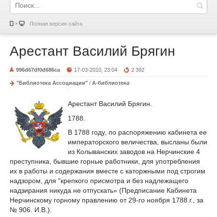
Полная версия сайта
Арестант Василий Брягин
996d67df0d686ca
17-03-2010, 23:04
2 392
"Библиотека Ассоциации"
/
А-библиотека
Арестант Василий Брягин.
1788.
В 1788 году, по распоряжению кабинета ее
императорского величества, высланы были
из Колыванских заводов на Нерчинские 4
преступника, бывшие горные работники, для употребления
их в работы и содержания вместе с каторжными под строгим
надзором, для "крепкого присмотра и без надлежащего
надзирания никуда не отпускать» (Предписание Кабинета
Нерчинскому горному правлению от 29-го ноября 1788 г., за
№ 906. И.В.).