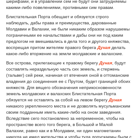
шерифами, и в управлении сем не будут они затрудняемы
какими-либо повелениями, противными сим правам.
Блистательная Порта обещает и обязуется строго
наблюдать, дабы права и преимущества, дарованные
Молдавии и Валахии, не были никаким образом нарушаемы
пограничными ее начальствами и дабы они ни под каким
предлогом не вмешивались в дела того и другого княжества,
воспрещая притом жителям правого берега
Дуная
делать
какое-либо вторжение на земли молдавские и валахские.
Все острова, прилегающие к правому берегу
Дуная
, будут
составлять нераздельную часть сих земель, и стержень
(тальвег) сей реки, начиная от втечения оной в оттоманские
владения до соединения ее с Прутом, будет границей обоих
княжеств. Для вящего обозначения неприкосновенности
земель молдавских и валахских Блистательная Порта
обязуется не оставлять за собой на левом берегу
Дуная
никакого укрепленного места и не дозволять мусульманским
своим подданным иметь какие-либо на оном заведения.
Вследствие сего постановлено за непременное, чтобы на
пространстве всего того берега, в Большой и Малой
Валахии, равно как и в Молдавии, ни один магометанин
никогда не имел жительства и чтобы туда допускаемы были с