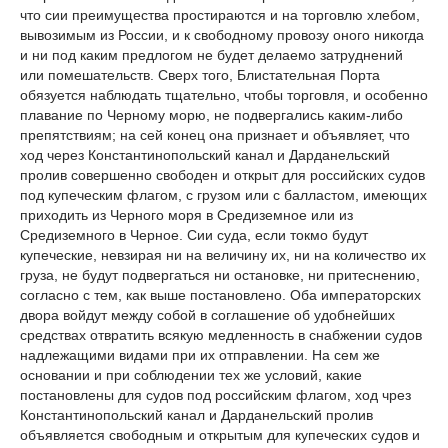
что сии преимущества простираются и на торговлю хлебом,
вывозимым из России, и к свободному провозу оного никогда
и ни под каким предлогом не будет делаемо затруднений
или помешательств. Сверх того, Блистательная Порта
обязуется наблюдать тщательно, чтобы торговля, и особенно
плавание по Черному морю, не подвергались каким-либо
препятствиям; на сей конец она признает и объявляет, что
ход через Константинопольский канал и Дарданельский
пролив совершенно свободен и открыт для российских судов
под купеческим флагом, с грузом или с балластом, имеющих
приходить из Черного моря в Средиземное или из
Средиземного в Черное. Сии суда, если токмо будут
купеческие, невзирая ни на величину их, ни на количество их
груза, не будут подвергаться ни остановке, ни притеснению,
согласно с тем, как выше постановлено. Оба императорских
двора войдут между собой в соглашение об удобнейших
средствах отвратить всякую медленность в снабжении судов
надлежащими видами при их отправлении. На сем же
основании и при соблюдении тех же условий, какие
постановлены для судов под российским флагом, ход чрез
Константинопольский канал и Дарданельский пролив
объявляется свободным и открытым для купеческих судов и