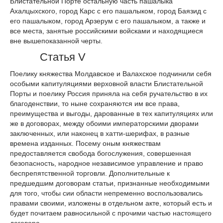
Блистательной Порте остальную часть пашалыка
Ахалцыхского, город Карс с его пашалыком, город Баязид с
его пашалыком, город Арзерум с его пашалыком, а также и
все места, занятые российскими войсками и находящиеся
вне вышепоказанной черты.
Статья V
Поелику княжества Молдавское и Валахское подчинили себя
особыми капитуляциями верховной власти Блистательной
Порты и поелику Россия приняла на себя ручательство в их
благоденствии, то ныне сохраняются им все права,
преимущества и выгоды, дарованные в тех капитуляциях или
же в договорах, между обоими императорскими дворами
заключенных, или наконец в хатти-шерифах, в разные
времена изданных. Посему оным княжествам
предоставляется свобода богослужения, совершенная
безопасность, народное независимое управление и право
беспрепятственной торговли. Дополнительные к
предшедшим договорам статьи, признанные необходимыми
для того, чтобы сии области непременно воспользовались
правами своими, изложены в отдельном акте, который есть и
будет почитаем равносильной с прочими частью настоящего
договора.