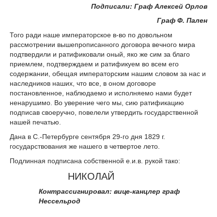
Подписали: Граф Алексей Орлов
Граф Ф. Пален
Того ради наше императорское в-во по довольном
рассмотрении вышепрописанного договора вечного мира
подтвердили и ратификовали оный, яко же сим за благо
приемлем, подтверждаем и ратификуем во всем его
содержании, обещая императорским нашим словом за нас и
наследников наших, что все, в оном договоре
постановленное, наблюдаемо и исполняемо нами будет
ненарушимо. Во уверение чего мы, сию ратификацию
подписав своеручно, повелели утвердить государственной
нашей печатью.
Дана в С.-Петербурге сентября 29-го дня 1829 г.
государствования же нашего в четвертое лето.
Подлинная подписана собственной е.и.в. рукой тако:
НИКОЛАЙ
Контрассигнировал: вице-канцлер граф
Нессельрод