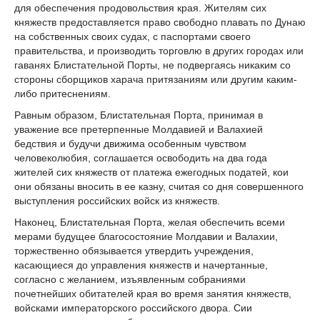
для обеспечения продовольствия края. Жителям сих
княжеств предоставляется право свободно плавать по Дунаю
на собственных своих судах, с паспортами своего
правительства, и производить торговлю в других городах или
гаванях Блистательной Порты, не подвергаясь никаким со
стороны сборщиков харача притязаниям или другим каким-
либо притеснениям.
Равным образом, Блистательная Порта, принимая в
уважение все претерпенные Молдавией и Валахией
бедствия и будучи движима особенным чувством
человеколюбия, соглашается освободить на два года
жителей сих княжеств от платежа ежегодных податей, кои
они обязаны вносить в ее казну, считая со дня совершенного
выступления российских войск из княжеств.
Наконец, Блистательная Порта, желая обеспечить всеми
мерами будущее благосостояние Молдавии и Валахии,
торжественно обязывается утвердить учреждения,
касающиеся до управления княжеств и начертанные,
согласно с желанием, изъявленным собраниями
почетнейших обитателей края во время занятия княжеств,
войсками императорского российского двора. Сии