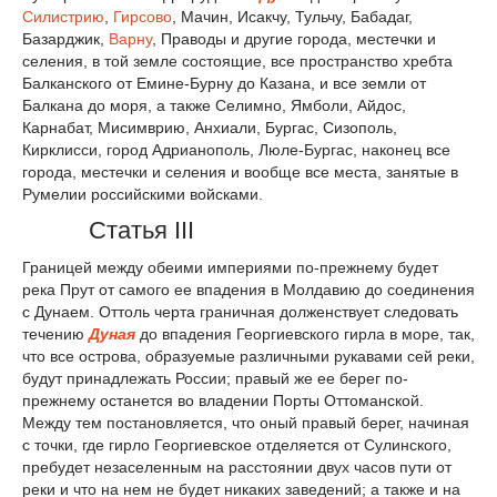
Силистрию
,
Гирсово
, Мачин, Исакчу, Тульчу, Бабадаг,
Базарджик,
Варну
, Праводы и другие города, местечки и
селения, в той земле состоящие, все пространство хребта
Балканского от Емине-Бурну до Казана, и все земли от
Балкана до моря, а также Селимно, Ямболи, Айдос,
Карнабат, Мисимврию, Анхиали, Бургас, Сизополь,
Кирклисси, город Адрианополь, Люле-Бургас, наконец все
города, местечки и селения и вообще все места, занятые в
Румелии российскими войсками.
Статья III
Границей между обеими империями по-прежнему будет
река Прут от самого ее впадения в Молдавию до соединения
с Дунаем. Оттоль черта граничная долженствует следовать
течению
Дуная
до впадения Георгиевского гирла в море, так,
что все острова, образуемые различными рукавами сей реки,
будут принадлежать России; правый же ее берег по-
прежнему останется во владении Порты Оттоманской.
Между тем постановляется, что оный правый берег, начиная
с точки, где гирло Георгиевское отделяется от Сулинского,
пребудет незаселенным на расстоянии двух часов пути от
реки и что на нем не будет никаких заведений; а также и на