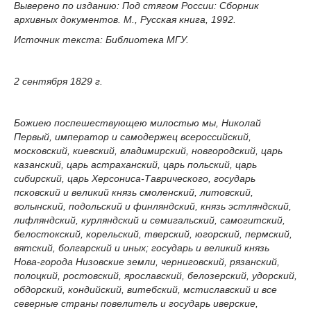
Выверено по изданию: Под стягом России: Сборник
архивных документов. М., Русская книга, 1992.
Источник текста: Библиотека МГУ.
2 сентября 1829 г.
Божиею поспешествующею милостью мы, Николай
Первый, император и самодержец всероссийский,
московский, киевский, владимирский, новгородский, царь
казанский, царь астраханский, царь польский, царь
сибирский, царь Херсониса-Таврического, государь
псковский и великий князь смоленский, литовский,
волынский, подольский и финляндский, князь эстляндский,
лифляндский, курляндский и семигальский, самогитский,
белостокский, корельский, тверский, югорский, пермский,
вятский, болгарский и иных; государь и великий князь
Нова-города Низовские земли, черниговский, рязанский,
полоцкий, ростовский, ярославский, белозерский, удорский,
обдорский, кондийский, витебский, мстиславский и все
северные страны повелитель и государь иверские,