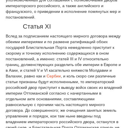
императорского российского, а также английского и
французского, о приведении в исполнение помянутых мер и
постановлений.
Статья XI
Вслед за подписанием настоящего мирного договора между
обеими империями и по размене ратификаций обоих
государей Блистательная Порта немедленно приступит к
скорому и точному исполнению содержащихся в оном
постановлений, а именно: статей III и IV относительно
границ, долженствующих разделить обе империи в Европе и
в Азии, и статей V и VI касательно княжеств Молдавии и
Валахии, равно как и
Сербии
, и коль скоро сии различные
статьи признаны будут исполненными, то императорский
российский двор приступит к выводу войск своих из владений
империи Оттоманской согласно с начертанными в
отдельном акте основаниями, составляющими
равносильную с прочими часть настоящего мирного
договора. До совершенного; же очищения занятых земель
управление и порядок, кои там ныне введены под
владением императорского российского двора, останутся в
своей силе, и Блистательная Порта Оттоманская отнюдь не