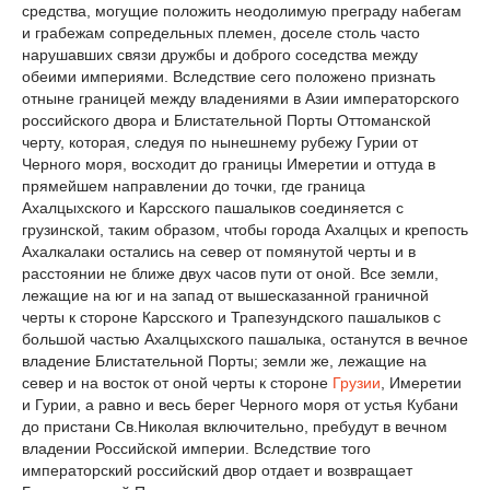
средства, могущие положить неодолимую преграду набегам
и грабежам сопредельных племен, доселе столь часто
нарушавших связи дружбы и доброго соседства между
обеими империями. Вследствие сего положено признать
отныне границей между владениями в Азии императорского
российского двора и Блистательной Порты Оттоманской
черту, которая, следуя по нынешнему рубежу Гурии от
Черного моря, восходит до границы Имеретии и оттуда в
прямейшем направлении до точки, где граница
Ахалцыхского и Карсского пашалыков соединяется с
грузинской, таким образом, чтобы города Ахалцых и крепость
Ахалкалаки остались на север от помянутой черты и в
расстоянии не ближе двух часов пути от оной. Все земли,
лежащие на юг и на запад от вышесказанной граничной
черты к стороне Карсского и Трапезундского пашалыков с
большой частью Ахалцыхского пашалыка, останутся в вечное
владение Блистательной Порты; земли же, лежащие на
север и на восток от оной черты к стороне
Грузии
, Имеретии
и Гурии, а равно и весь берег Черного моря от устья Кубани
до пристани Св.Николая включительно, пребудут в вечном
владении Российской империи. Вследствие того
императорский российский двор отдает и возвращает