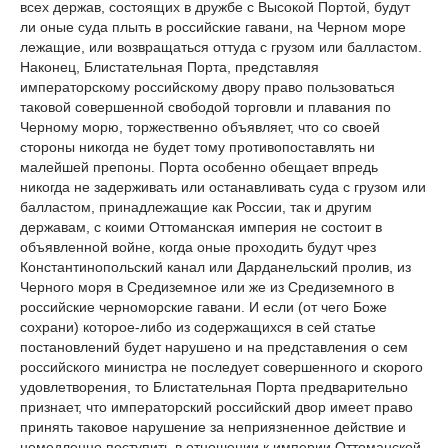
всех держав, состоящих в дружбе с Высокой Портой, будут
ли оные суда плыть в российские гавани, на Черном море
лежащие, или возвращаться оттуда с грузом или балластом.
Наконец, Блистательная Порта, представляя
императорскому российскому двору право пользоваться
таковой совершенной свободой торговли и плавания по
Черному морю, торжественно объявляет, что со своей
стороны никогда не будет тому противопоставлять ни
малейшей препоны. Порта особенно обещает впредь
никогда не задерживать или останавливать суда с грузом или
балластом, принадлежащие как России, так и другим
державам, с коими Оттоманская империя не состоит в
объявленной войне, когда оные проходить будут чрез
Константинопольский канал или Дарданельский пролив, из
Черного моря в Средиземное или же из Средиземного в
российские черноморские гавани. И если (от чего Боже
сохрани) которое-либо из содержащихся в сей статье
постановлений будет нарушено и на представления о сем
российского министра не последует совершенного и скорого
удовлетворения, то Блистательная Порта предварительно
признает, что императорский российский двор имеет право
принять таковое нарушение за неприязненное действие и
немедленно поступить в отношении к империи Оттоманской