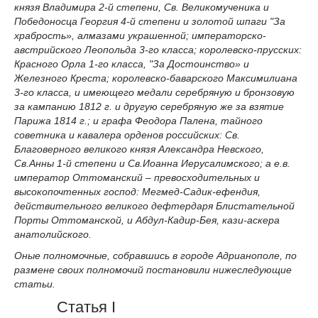
князя Владимира 2-й степени, Св. Великомученика и
Победоносца Георгия 4-й степени и золотой шпаги "За
храбрость», алмазами украшенной; императорско-
австрийского Леопольда 3-го класса; королевско-прусских:
Красного Орла 1-го класса, "За Достоинство» и
Железного Креста; королевско-баварского Максимилиана
3-го класса, и имеющего медали серебряную и бронзовую
за кампанию 1812 г. и другую серебряную же за взятие
Парижа 1814 г.; и графа Феодора Палена, тайного
советника и кавалера орденов российских: Св.
Благоверного великого князя Александра Невского,
Св.Анны 1-й степени и Св.Иоанна Иерусалимского; а е.в.
император Оттоманский – превосходительных и
высокопочтенных господ: Мегмед-Садик-ефендия,
действительного великого дефтердаря Блистательной
Порты Оттоманской, и Абдул-Кадир-Бея, кази-аскера
анатолийского.
Оные полномочные, собравшись в городе Адрианополе, по
размене своих полномочий постановили нижеследующие
статьи.
Статья I