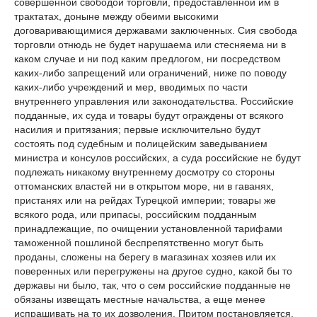
совершенной свободой торговли, предоставленной им в
трактатах, доныне между обеими высокими
договаривающимися державами заключенных. Сия свобода
торговли отнюдь не будет нарушаема или стесняема ни в
каком случае и ни под каким предлогом, ни посредством
каких-либо запрещений или ограничений, ниже по поводу
каких-либо учреждений и мер, вводимых по части
внутреннего управления или законодательства. Российские
подданные, их суда и товары будут ограждены от всякого
насилия и притязания; первые исключительно будут
состоять под судебным и полицейским заведыванием
министра и консулов российских, а суда российские не будут
подлежать никакому внутреннему досмотру со стороны
оттоманских властей ни в открытом море, ни в гаванях,
пристанях или на рейдах Турецкой империи; товары же
всякого рода, или припасы, российским подданным
принадлежащие, по очищении установленной тарифами
таможенной пошлиной беспрепятственно могут быть
проданы, сложены на берегу в магазинах хозяев или их
поверенных или перегружены на другое судно, какой бы то
державы ни было, так, что о сем российские подданные не
обязаны извещать местные начальства, а еще менее
испрашивать на то их дозволения. Притом постановляется,