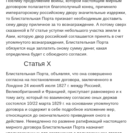
Поелику продолжение войны, которой настоящим мирным
договором полагается благополучный конец, причинило
императорскому российскому двору значительные издержки,
то Блистательная Порта признает необходимым доставить
сему двору приличное за то вознаграждение. А потому сверх
сказанной в IV статье уступки небольшого участка земли в
Азии, которую двор российский соглашается принять в счет
упомянутого вознаграждения, Блистательная Порта
обязуется еще заплатить оному сумму денег, какая
определена будет с обоюдного согласия.
Статья X
Блистательная Порта, объявляя, что она совершенно
согласна на постановление договора, заключенного в
Лондоне 24 июня/6 июля 1827 г. между Россией,
Великобританией и Францией, приступает равномерно и к
тому акту, который по взаимному согласию оных держав
состоялся 10/22 марта 1829 г. на основании упомянутого
договора и содержит в себе подробное изложение мер,
относящихся до окончательного приведения оного в
действие. Немедленно по размене ратификаций настоящего
мирного договора Блистательная Порта назначит
уполномоченных для соглашения с полномочными дворов