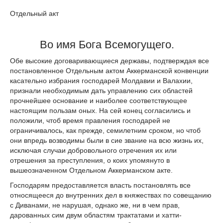
Отдельный акт
Во имя Бога Всемогущего.
Обе высокие договаривающиеся державы, подтверждая все
постановленное Отдельным актом Аккерманской конвенции
касательно избрания господарей Молдавии и Валахии,
признали необходимым дать управлению сих областей
прочнейшее основание и наиболее соответствующее
настоящим пользам оных. На сей конец согласились и
положили, чтоб время правления господарей не
ограничивалось, как прежде, семилетним сроком, но чтоб
они впредь возводимы были в сие звание на всю жизнь их,
исключая случаи добровольного отречения их или
отрешения за преступления, о коих упомянуто в
вышеозначенном Отдельном Аккерманском акте.
Господарям предоставляется власть постановлять все
относящееся до внутренних дел в княжествах по совещанию
с Диванами, не нарушая, однако же, ни в чем прав,
дарованных сим двум областям трактатами и хатти-