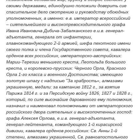
своими державами, единодушно положили доверить сие
спасительное дело смотрению и руководству обоюдных
уполномоченных, а именно: е.в. император всероссийский
– сиятельнейшего и высокопревосходительного графа
Ивана Ивановича Дибича-Забалканского е.и.в. генерал-
адъютанта, генерала от инфантерии,
главнокомандующего 2-й армией, шефа пехотного имени
своего полка и члена Государственного совета, кавалера
орденов всех российских, императорско-австрийских:
Марии-Терезии меньшего креста, Леопольда большого
креста, и королевско-прусских: Черного Орла, Красного
Орла 1-го класса и военного Достоинства; имеющего
золотую шпагу с надписью "За храбрость», алмазами
украшенную, медали: за кампанию 1812 г., за взятие
Парижа 1814 г. и за Персидскую войну 1826, 1827 и 1828 г.,
который, по силе высочайше дарованного ему полномочия,
назначил и наименовал полномочными от императорского
российского двора сиятельных и высокопочтенных господ:
графа Алексея Орлова, е.и.в. генерал-адъютанта,
генерал-лейтенанта, командующего 1-й кирасирской
дивизии, кавалера орденов российских: Св. Анны 1-й
степени, алмазами украшенной, Св. равноапостольного