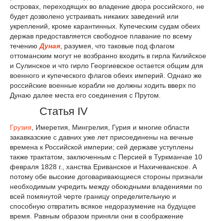
островах, переходящих во владение двора российского, не
будет дозволено устраивать никаких заведений или
укреплений, кроме карантинных. Купеческим судам обеих
держав предоставляется свободное плавание по всему
течению
Дуная
, разумея, что таковые под флагом
оттоманским могут не возбранно входить в гирла Килийское
и Сулинское и что гирло Георгиевское остается общим для
военного и купеческого флагов обеих империй. Однако же
российские военные корабли не должны ходить вверх по
Дунаю далее места его соединения с Прутом.
Статья IV
Грузия
, Имеретия, Мингрелия, Гурия и многие области
закавказские с давних уже лет присоединены на вечные
времена к Российской империи; сей державе уступлены
также трактатом, заключенным с Персией в Туркманчае 10
февраля 1828 г., ханства Ериванское и Нахичеванское. А
потому обе высокие договаривающиеся стороны признали
необходимым учредить между обоюдными владениями по
всей помянутой черте границу определительную и
способную отвратить всякое недоразумение на будущее
время. Равным образом приняли они в соображение