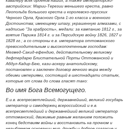
кавалеру всех орденов наших, а также императорско-
австрийских: Марии-Терезии меньшего креста, равно
Леопольда большого креста и королевско-прусских
Черного Орла, Красного Орла 1-го класса и военного
Достоинства; имеющему шпагу, украшенную алмазами, с
надписью "За храбрость», медали: за кампанию 1812 г., за
взятие Парижа 1814 г. и за Персидскую войну 1826, 1827 и
1828 гг.; а со стороны е.в. императора оттоманского
превосходительным и высокопочтенным господам:
Мегмед-Сакид-ефендию, действительному великому
дефтердарю Блистательной Порты Оттоманской и
Абдул-Кадир-Бею, кази-аскеру анатолийскому,
постановлен и заключен договор вечного мира между
обеими империями, состоящий в шестнадцати статьях,
которые от слова до слова гласят тако:
Во имя Бога Всемогущего.
Е.и.в. всепресветлейший, державнейший, великий государь
император и самодержец всероссийский и е.в.
всепресветлейший и державнейший великий император
оттоманский, движимые равным желанием положить
конец бедствиям войны и восстановить на прочном и
незыблемом основании мир, дружбу и доброе согласие у