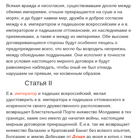
Всякая вражда и несогласия, существовавшие доселе между
обеими империями, отныне прекращаются на суше и на
морях; и да будет навеки мир, дружба и доброе согласие
между е.в. императором и падишахом всероссийским и е.в.
императором и падишахом оттоманским, их наследниками и
преемниками, а также и между их империями. Обе высокие
договаривающиеся стороны будут особенно пещись о
предупреждении всего, что могло бы возродить неприязнь
между обоюдными подданными. Они исполнят в точности
все условия настоящего мирного договора и будут
равномерно наблюдать, чтобы оный не был отнюдь
нарушаем ни прямым, ни косвенным образом.
Статья II
Е.в.
император
и падишах всероссийский, желая
удостоверить е.в. императора и падишаха оттоманского в
искренности своего дружественного расположения,
возвращает Блистательной Порте княжество Молдавию в тех
границах, какие оно имело до начатия войны, настоящим
мирным договором прекращенной. Е.и.в. так же возвращает
княжество Валахию и Краповский Банат без всякого изъятия,
Булгарию и землю Добрудже от
Дуная
до моря и купно с тем