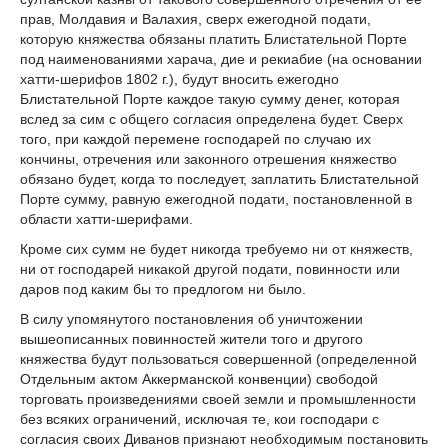
прав, Молдавия и Валахия, сверх ежегодной подати,
которую княжества обязаны платить Блистательной Порте
под наименованиями харача, дие и рекиабие (на основании
хатти-шерифов 1802 г.), будут вносить ежегодно
Блистательной Порте каждое такую сумму денег, которая
вслед за сим с общего согласия определена будет. Сверх
того, при каждой перемене господарей по случаю их
кончины, отречения или законного отрешения княжество
обязано будет, когда то последует, заплатить Блистательной
Порте сумму, равную ежегодной подати, постановленной в
области хатти-шерифами.
Кроме сих сумм не будет никогда требуемо ни от княжеств,
ни от господарей никакой другой подати, повинности или
даров под каким бы то предлогом ни было.
В силу упомянутого постановления об уничтожении
вышеописанных повинностей жители того и другого
княжества будут пользоваться совершенной (определенной
Отдельным актом Аккерманской конвенции) свободой
торговать произведениями своей земли и промышленности
без всяких ограничений, исключая те, кои господари с
согласия своих Диванов признают необходимым постановить