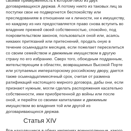
своими приверженность к которой-либо из двух
договариващихся держав. А потому никто из таковых лиц за
поступки свои не подвергнется беспокойству или
преследованиям в отношении ни к личности, ни к имуществу,
но каждому из них предоставляется право снова вступить во
владение прежней своей собственностью, спокойно, под
покровительством законов, пользоваться оной или, асаясь
никаких притязаний или притеснений, продать оную в
течение осьмнадцати месяцев, если пожелает переселиться
со своим семейством и движимым имуществом в другую
страну по его избранию. Сверх того, обоюдным подданным,
жительствующим в областях, возвращаемых Высокой Порте
или уступаемых императорскому российскому двору, дается
также осьмнадцатимесячный срок, считая от размена
ратификаций настоящего мирного договора, дабы они, если
признают нужным, могли сделать распоряжения касательно
собственности, ими приобретенной до войны или после
оной, и перейти со своими капиталами и движимым
имуществом во владения той или другой из
договаривающихся держав.
Статья XIV
Все находящиеся в обеих империях военнопленные, какого