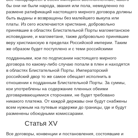
бы они ни были народа, звания или пола, немедленно по
размене ратификаций настоящего мирного договора должны
быть выданы и возвращены без малейшего выкупа или
платы. Из сего исключаются христиане, добровольно
принявшие в областях Блистательной Порты магометанское
исповедание, и магометане, также добровольно принявшие
веру христианскую в пределах Российской империи. Таким
же образом будет поступлено и с теми российскими
подданными, кои по подписании настоящего мирного
договора по какому-либо случаю попали в плен и находятся
в областях Блистательной Порты. Императорский
российский двор то же самое обещает исполнить в
отношении к подданным Блистательной Порты. За суммы,
кои употреблены на содержание пленных обеими
договаривающимися сторонами, не будет требовано
никакого платежа. От каждой державы они будут снабжены
всем нужным на путевые издержки до границы, где и будут
разменены обоюдными комиссарами.
Статья XV
Все договоры, конвенции и постановления, состоявшие и