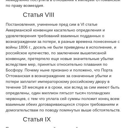
по праву возмездия.
Статья VIII
Постановления, учиненные пред сим в VI статье
Аккерманской конвенции касательно определения и
удовлетворения требований взаимных подданных о
вознаграждении за потери, в разные времена понесенные с
войны 1806 г., досель не были приведены в исполнение, и
российское купечество, по заключении вышеписаной
конвенции, претерпело еще новые значительные убытки
вследствие мер, принятых относительно плавания по
Босфору. Почему ныне признано и положено, что Порта
Оттоманская в вознаграждение за означенные убытки и
потери заплатит императорскому российскому двору в
течение 18 месяцев и в сроки, кои вслед за сим имеют быть
определены, один миллион пятьсот тысяч голландских
червонцев, с тем что уплата сей суммы положит конец всем
взаимным обеих договаривающихся сторон требованиям и
домогательствам по поводу помянутых выше обстоятельств.
Статья IX