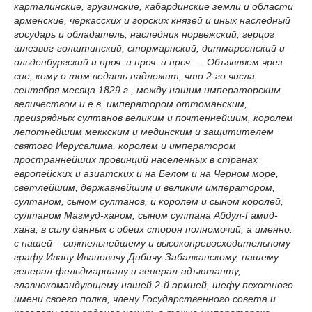
карталинские, грузинские, кабардинские земли и области
арменские, черкасских и горских князей и иных наследный
государь и обладатель; наследник норвежский, герцог
шлезвиг-голштинский, стормарнский, дитмарсенский и
ольденбургский и проч. и проч. и проч. ... Объявляем чрез
сие, кому о том ведать надлежит, что 2-го числа
сентября месяца 1829 г., между нашим императорским
величеством и е.в. императором оттоманским,
преизрядных султанов великим и почтеннейшим, королем
лепотнейшим меккским и мединским и защитителем
святого Иерусалима, королем и императором
пространнейших провинций населенных в странах
европейских и азиатских и на Белом и на Черном море,
светлейшим, державнейшим и великим императором,
султаном, сыном султанов, и королем и сыном королей,
султаном Магмуд-ханом, сыном султана Абдул-Гамид-
хана, в силу данных с обеих сторон полномочий, а именно:
с нашей – сиятельнейшему и высокопревосходительному
графу Ивану Ивановичу Дибичу-Забалканскому, нашему
генерал-фельдмаршалу и генерал-адъютанту,
главнокомандующему нашей 2-й армией, шефу пехотного
имени своего полка, члену Государственного совета и