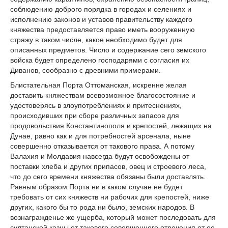
соблюдению доброго порядка в городах и селениях и
исполнению законов и уставов правительству каждого
княжества предоставляется право иметь вооруженную
стражу в таком числе, какое необходимо будет для
описанных предметов. Число и содержание сего земского
войска будет определено господарями с согласия их
Диванов, сообразно с древними примерами.
Блистательная Порта Оттоманская, искренне желая
доставить княжествам всевозможное благосостояние и
удостоверясь в злоупотреблениях и притеснениях,
происходивших при сборе различных запасов для
продовольствия Константинополя и крепостей, лежащих на
Дунае, равно как и для потребностей арсенала, ныне
совершенно отказывается от такового права. А потому
Валахия и Молдавия навсегда будут освобождены от
поставки хлеба и других припасов, овец и строевого леса,
что до сего времени княжества обязаны были доставлять.
Равным образом Порта ни в каком случае не будет
требовать от сих княжеств ни рабочих для крепостей, ниже
других, какого бы то рода ни было, земских народов. В
вознагражденье же ущерба, который может последовать для
султанской казны от такового совершенного отречения от ее