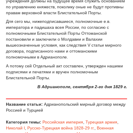
учреждения должны на будущее время служить основанием
по управлению княжеств, поколику оные не будут противны
правам верховной власти Блистательной Порты.
Для сего мы, нижеподписавшиеся, полномочные е.в.
императора и падишаха всея России, по согласию с
полномочными Блистательной Порты Оттоманской
постановили и заключили о Молдавии и Валахии
вышеозначенные условия, как следствия V статьи мирного
договора, подписанного нами и оттоманскими
полномочными в Адрианополе.
А потому сей Отдельный акт составлен, утвержден нашими
подписями и печатями и вручен полномочным
Блистательной Порты.
В Адрианополе, сентября 2-го дня 1829 г.
Название статьи:
Адрианопольский мирный договор между
Россией и Турцией
Категория темы:
Российская империя
,
Турецкая армия
,
Николай I
,
Русско-Турецкая война 1828-29 гг.
,
Военная