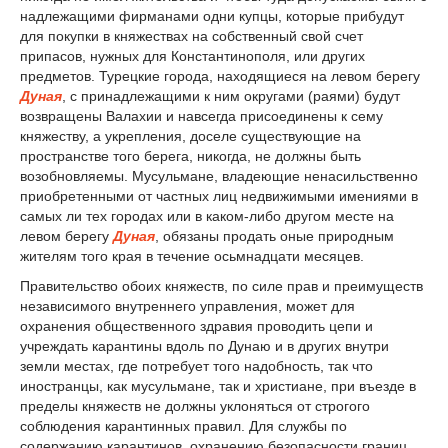
надлежащими фирманами одни купцы, которые прибудут
для покупки в княжествах на собственный свой счет
припасов, нужных для Константинополя, или других
предметов. Турецкие города, находящиеся на левом берегу
Дуная
, с принадлежащими к ним округами (раями) будут
возвращены Валахии и навсегда присоединены к сему
княжеству, а укрепления, доселе существующие на
пространстве того берега, никогда, не должны быть
возобновляемы. Мусульмане, владеющие ненасильственно
приобретенными от частных лиц недвижимыми имениями в
самых ли тех городах или в каком-либо другом месте на
левом берегу
Дуная
, обязаны продать оные природным
жителям того края в течение осьмнадцати месяцев.
Правительство обоих княжеств, по силе прав и преимуществ
независимого внутреннего управления, может для
охранения общественного здравия проводить цепи и
учреждать карантины вдоль по Дунаю и в других внутри
земли местах, где потребует того надобность, так что
иностранцы, как мусульмане, так и христиане, при въезде в
пределы княжеств не должны уклоняться от строгого
соблюдения карантинных правил. Для службы по
содержанию карантинов, охранению безопасности границ,