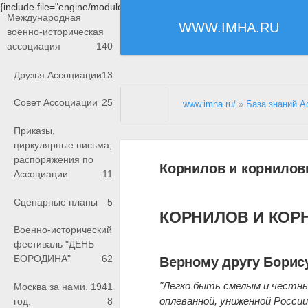
{include file="engine/modules/saperu/head.php"}
Международная
WWW.IMHA.RU
военно-историческая
ассоциация
140
Друзья Ассоциации
13
Совет Ассоциации
25
www.imha.ru/
»
База знаний А
Приказы,
циркулярные письма,
распоряжения по
Корнилов и корнило
Ассоциации
11
Сценарные планы
5
КОРНИЛОВ И КО
Военно-исторический
фестиваль "ДЕНЬ
БОРОДИНА"
62
Верному другу Борису
"Легко быть смелым и честны
Москва за нами. 1941
оплеванной, униженной России
год.
8