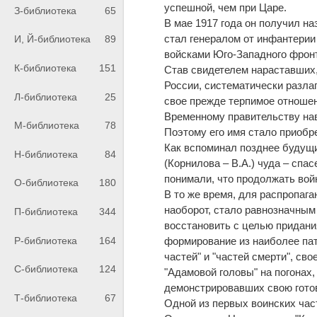
успешной, чем при Царе.
З-библиотека
65
В мае 1917 года он получил н
стал генералом от инфантерии 
И, Й-библиотека
89
войсками Юго-Западного фрон
К-библиотека
151
Став свидетелем нараставших,
России, систематически разл
Л-библиотека
25
свое прежде терпимое отношен
Временному правительству наве
М-библиотека
78
Поэтому его имя стало приобр
Как вспоминал позднее буду
Н-библиотека
84
(Корнилова – В.А.) чуда – спа
понимали, что продолжать войн
О-библиотека
180
В то же время, для распропаг
наоборот, стало равнозначным
П-библиотека
344
восстановить с целью придани
Р-библиотека
164
формирование из наиболее па
частей" и "частей смерти", с
С-библиотека
124
"Адамовой головы" на погонах,
демонстрировавших свою готов
Т-библиотека
67
Одной из первых воинских ча