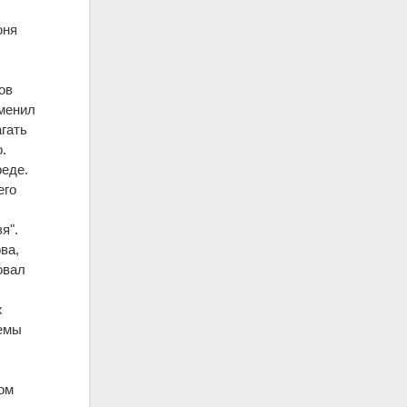
юня
ов
менил
гать
.
реде.
его
я".
ва,
овал
х
лемы
ом