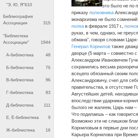
"Э, Ю, Я"
610
это было не по п
приказу
полковника
Александра
Библиография
монархизма не было сомнений
Ассоциации
315
полка
в феврале 1917 г.,
полко
руках, в чем, однако, не преу
"Библиотека
обмана", говоря словами Царя
Ассоциации"
1944
Генерал Корнилов
также дважд
дворце (5 марта – совместно 
А-библиотека
48
Александром Ивановичем Гучко
сохранились весьма разноречив
Б-библиотека
75
всецело обязанный своим пол
В-библиотека
96
Александровичу, счел для се
правительства, в отсутствие 
Г-библиотека
83
Августейших детей, находивши
впоследствии ударники-корнил
Д-библиотека
111
былого не жалеем, Царь нам – 
Что поделаешь – как говорится
Е, Ё-библиотека
9
Возможно эти не слишком бла
Корниловым в первые дни после
Ж-библиотека
16
Карьера Корнилова при Времен