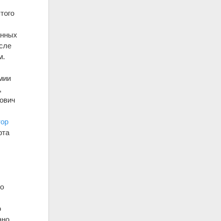
того
анных
осле
м.
мии
,
рович
тор
рта
ло
ю
ано