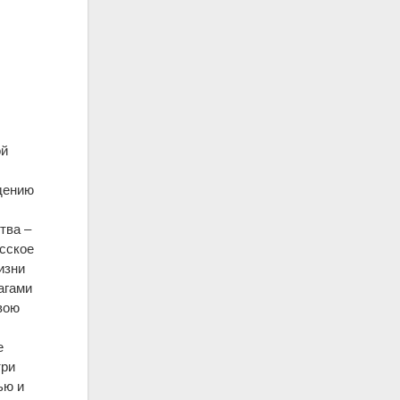
ой
,
дению
тва –
усское
изни
агами
вою
е
три
ью и