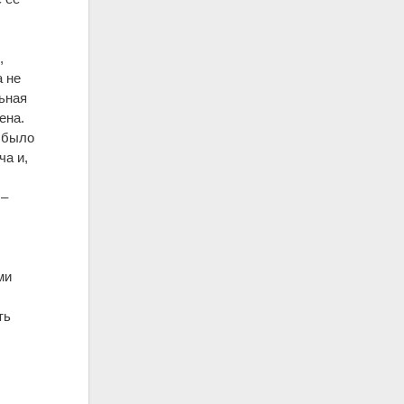
,
а не
льная
ена.
 было
ча и,
 –
ми
ть