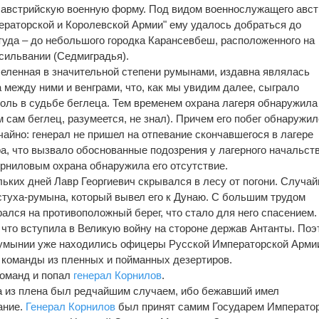
 австрийскую военную форму. Под видом военнослужащего авст
ераторской и Королевской Армии" ему удалось добраться до
туда – до небольшого городка Карансевбеш, расположенного на
сильвании (Седмиградья).
селенная в значительной степени румынами, издавна являлась
 между ними и венграми, что, как мы увидим далее, сыграло
ль в судьбе беглеца. Тем временем охрана лагеря обнаружила
м сам беглец, разумеется, не знал). Причем его побег обнаружи
айно: генерал не пришел на отпевание скончавшегося в лагере
а, что вызвало обоснованные подозрения у лагерного начальств
рниловым охрана обнаружила его отсутствие.
льких дней Лавр Георгиевич скрывался в лесу от погони. Случай
стуха-румына, который вывел его к Дунаю. С большим трудом
ался на противоположный берег, что стало для него спасением.
что вступила в Великую войну на стороне держав Антанты. Поэ
Румынии уже находились офицеры Русской Императорской Арми
команды из пленных и пойманных дезертиров.
команд и попал
генерал Корнилов
.
а из плена был редчайшим случаем, ибо бежавший имел
ание.
Генерал Корнилов
был принят самим Государем Императо