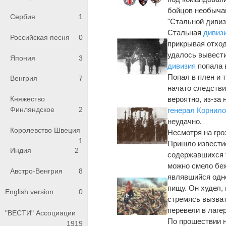
бойцов необычай
Сербия
1
"Стальной дивиз
Стальная
дивиз
Российская песня
0
прикрывая отход
удалось вывест
Япония
3
дивизия
попала в
Попал в плен и 
Венгрия
7
начато следстви
Княжество
вероятно, из-за
Финляндское
2
генерал Корнил
неудачно.
Королевство Швеция
Несмотря на гро
1
Пришло известие
Индия
2
содержавшихся 
можно смело беж
Австро-Венгрия
8
являвшийся одно
пищу. Он худел,
English version
0
стремясь вызват
перевели в лаге
"ВЕСТИ" Ассоциации
По прошествии н
1919