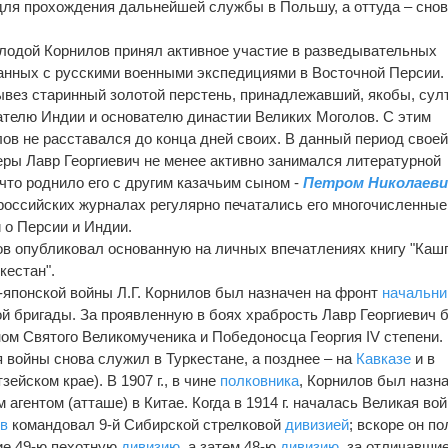
ля прохождения дальнейшей службы в Польшу, а оттуда – снов
лодой Корнилов принял активное участие в разведывательных
анных с русскими военными экспедициями в Восточной Персии.
ывез старинный золотой перстень, принадлежавший, якобы, сул
ателю Индии и основателю династии Великих Моголов. С этим
ов не расставался до конца дней своих. В данный период свое
ры Лавр Георгиевич не менее активно занимался литературной
что роднило его с другим казачьим сыном -
Петром Николаев
 российских журналах регулярно печатались его многочисленные
 о Персии и Индии.
лов опубликовал основанную на личных впечатлениях книгу "Каш
кестан".
-японской войны Л.Г. Корнилов был назначен на фронт
начальни
й бригады. За проявленную в боях храбрость Лавр Георгиевич 
ом Святого Великомученика и Победоносца Георгия IV степени.
 войны снова служил в Туркестане, а позднее – на
Кавказе
и в
ейском крае). В 1907 г., в чине
полковника
, Корнилов был назн
агентом (атташе) в Китае. Когда в 1914 г. началась Великая вой
ов
командовал 9-й Сибирской стрелковой
дивизией
; вскоре он п
ие 49-ю пехотную
дивизию
, а затем 48-ю
дивизию
, за отличавши