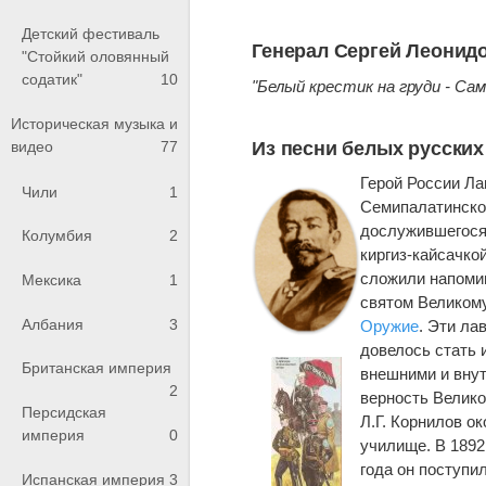
Детский фестиваль
Генерал Сергей Леонид
"Стойкий оловянный
содатик"
10
"Белый крестик на груди - Сам 
Историческая музыка и
Из песни белых русских
видео
77
Герой России Ла
Чили
1
Семипалатинской
дослужившегося 
Колумбия
2
киргиз-кайсачкой
сложили напоми
Мексика
1
святом Великому
Албания
3
Оружие
. Эти ла
довелось стать 
Британская империя
внешними и внут
2
верность Велико
Персидская
Л.Г. Корнилов о
империя
0
училище. В 1892
года он поступи
Испанская империя
3