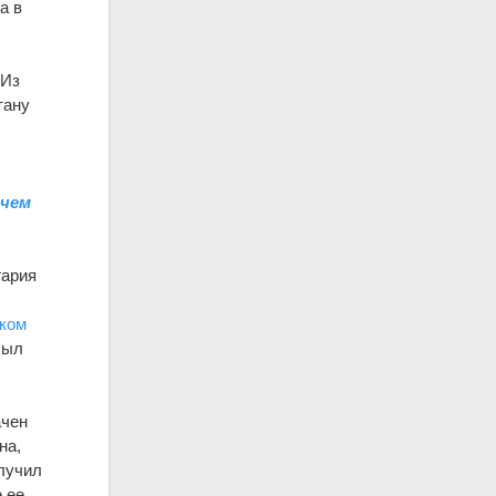
а в
 Из
тану
й
ичем
гария
ком
был
ачен
на,
олучил
е ее