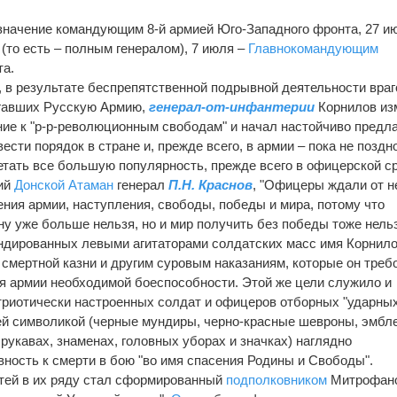
азначение командующим 8-й армией Юго-Западного фронта, 27 и
(то есть – полным генералом), 7 июля –
Главнокомандующим
та.
 в результате беспрепятственной подрывной деятельности враг
агавших Русскую Армию,
генерал-от-инфантерии
Корнилов из
ие к "р-р-революционным свободам" и начал настойчиво предла
сти порядок в стране и, прежде всего, в армии – пока не поздно
етать все большую популярность, прежде всего в офицерской с
щий
Донской Атаман
генерал
П.Н. Краснов
, "Офицеры ждали от н
сения армии, наступления, свободы, победы и мира, потому что
у уже больше нельзя, но и мир получить без победы тоже нельз
андированных левыми агитаторами солдатских масс имя Корнило
 смертной казни и другим суровым наказаниям, которые он треб
я армии необходимой боеспособности. Этой же цели служило и
триотически настроенных солдат и офицеров отборных "ударны
воей символикой (черные мундиры, черно-красные шевроны, эмб
 рукавах, знаменах, головных уборах и значках) наглядно
ность к смерти в бою "во имя спасения Родины и Свободы".
стей в их ряду стал сформированный
подполковником
Митрофан