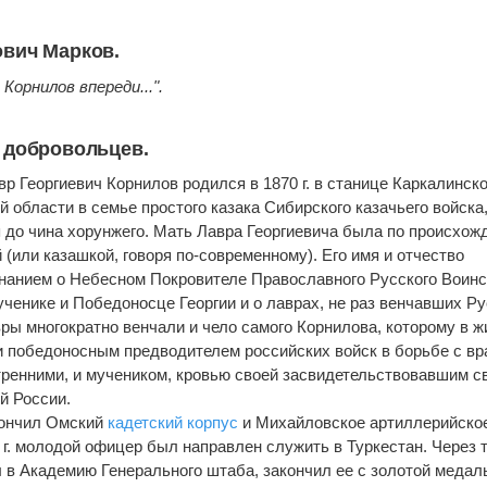
ович Марков.
Корнилов впереди...".
 добровольцев.
вр Георгиевич Корнилов родился в 1870 г. в станице Каркалинск
 области в семье простого казака Сибирского казачьего войска
до чина хорунжего. Мать Лавра Георгиевича была по происхож
 (или казашкой, говоря по-современному). Его имя и отчество
нанием о Небесном Покровителе Православного Русского Воинс
ченике и Победоносце Георгии и о лаврах, не раз венчавших Р
вры многократно венчали и чело самого Корнилова, которому в ж
и победоносным предводителем российских войск в борьбе с вр
ренними, и мучеником, кровью своей засвидетельствовавшим с
й России.
кончил Омский
кадетский корпус
и Михайловское артиллерийско
 г. молодой офицер был направлен служить в Туркестан. Через 
л в Академию Генерального штаба, закончил ее с золотой медал