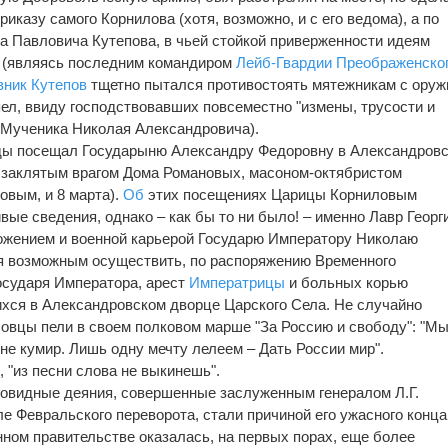
риказу самого Корнилова (хотя, возможно, и с его ведома), а по
 Павловича Кутепова, в чьей стойкой приверженности идеям
 (являясь последним командиром
Лейб-Гвардии Преображенско
вник
Кутепов
тщетно пытался противостоять мятежникам с оруж
спел, ввиду господствовавших повсеместно "измены, трусости и
-Мученика Николая Александровича).
ы посещал Государыню Александру Федоровну в Александров
с заклятым врагом Дома Романовых, масоном-октябристом
вым, и 8 марта).
Об
этих посещениях Царицы Корниловым
ые сведения, однако – как бы то ни было! – именно Лавр Георг
ожением и военной карьерой Государю Императору Николаю
бя возможным осуществить, по распоряжению Временного
Государя Императора, арест
Императрицы
и больных корью
хся в Александровском дворце Царского Села. Не случайно
овцы пели в своем полковом марше "За Россию и свободу": "М
не кумир. Лишь одну мечту лелеем – Дать России мир".
, "из песни слова не выкинешь".
говидные деяния, совершенные заслуженным генералом Л.Г.
 Февральского переворота, стали причиной его ужасного конца.
ном правительстве оказалась, на первых порах, еще более