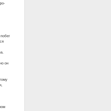
ро-
 побег
лся
а.
но он
тому
и,
ром