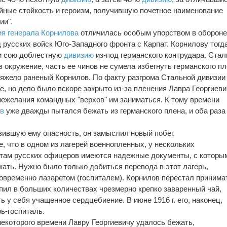
ные стойкость и героизм, получившую почетное наименование
ии".
ия
генерала Корнилова
отличилась особым упорством в обороне
 русских войск Юго-Западного фронта с Карпат. Корнилову тогд
и сою доблестную
дивизию
из-под германского контрудара. Ста
 окружение, часть ее чинов не сумела избегнуть германского пл
тяжело раненый Корнилов. По факту разгрома Стальной дивизии
е, но дело было вскоре закрыто из-за пленения Лавра Георгиеви
 нежелания командных "верхов" им заниматься. К тому времени
ов
уже дважды пытался бежать из германского плена, и оба раза
зившую ему опасность, он замыслил новый побег.
, что в одном из лагерей военнопленных, у нескольких
там русских офицеров имеются надежные документы, с которы
ать. Нужно было только добиться перевода в этот лагерь,
временно лазаретом (госпиталем). Корнилов перестал принима
 пил в больших количествах чрезмерно крепко заваренный чай,
ь у себя учащенное сердцебиение. В июне 1916 г. его, наконец,
рь-госпиталь.
екоторого времени Лавру Георгиевичу удалось бежать,