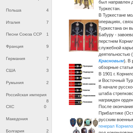
был направлен д
Туркестан.
Польша
4
В Туркестане мо
операциях, связ
Италия
7
Туркестана он в
Песни Союза ССР
1
Бабуру - завоев
перстнем Корнил
Франция
9
служебной карье
деятельностью (
Германия
7
Красновым
). В
обзорные статьи
США
3
В 1901 г. Корни
и Восточный Тур
Румыния
2
В начале русско
штаба стрелково
Российская империя
награжден орден
8
После окончания
СХС
0
Прибалтике (Остз
Македония
1
русским военным 
генерал Корнил
Болгария
2
под командован