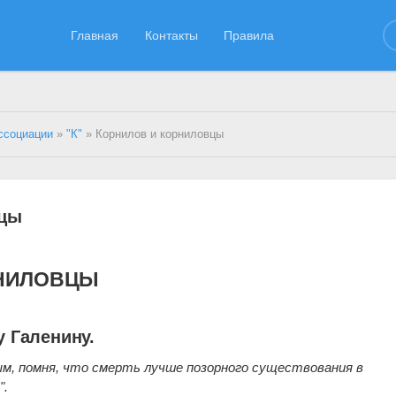
Главная
Контакты
Правила
ссоциации
»
"К"
» Корнилов и корниловцы
вцы
РНИЛОВЦЫ
 Галенину.
м, помня, что смерть лучше позорного существования в
".