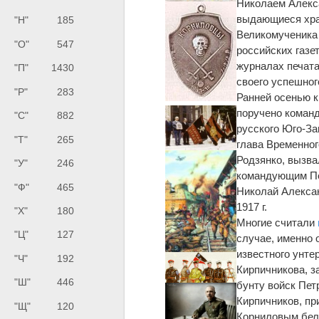
Николаем Алекс
выдающиеся храб
"Н"
185
Великомученика 
"О"
547
российских газе
журналах печата
"П"
1430
своего успешног
"Р"
283
Ранней осенью к
поручено команд
"С"
882
русского Юго-За
"Т"
265
глава Временног
Родзянко, вызв
"У"
246
командующим Пе
"Ф"
465
Николай Алексан
1917 г.
"Х"
180
Многие считали
"Ц"
127
случае, именно 
известного унт
"Ч"
192
Кирпичникова, з
"Ш"
446
бунту войск Пет
Кирпичников, пр
"Щ"
120
Корниловым бел