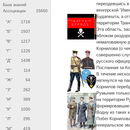
переодевшись в
База знаний
венгерской "Имп
Ассоциации
15650
Будапешта, а от
"А"
1716
территории Тран
Эта область, за
"Б"
1507
яблоком раздора
"В"
1217
немаловажную ро
Корнилова (о че
"Г"
1226
совершенно случ
"Д"
1438
русского офицер
Посланная за Ко
"Е"
114
В течение неско
"Ж"
54
наткнулся на па
Корнилов перебр
"З"
262
Румыния только 
"И"
389
на территории 
формировавшие 
"К"
1030
Водну из таких 
Побег Корнилов
"Л"
295
генеральское зв
"М"
419