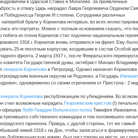
андровичем в Царской Ставке в Могилеве. За проявленные
рость и отвагу Царь наградил Лавра Георгиевича Орденом Свя
и Победоносца Георгия III степени. Сотрудники различных
т наперебой брали у Корнилова интервью, во всех иллюстриров
лись его портреты. Можно с полным основанием сказать, что п
о побега из плена Корнилов стал подлинно национальным герое
ровавого 1916 г. Корнилов вновь отправился на фронт. Ему было
овать 25-м пехотным корпусом, входившим в состав Особой ар
падного фронта. 2 марта 1917 г., после Февральского переворота
о комитета Государственной думы, октябрист Михаил Владими
ал
генерала Корнилова
в Петроград. Однако назначил Корнилова
троградским военным округом не Родзянко, а Государь
Импера
дрович, одновременно со своим отречением от Престола - 2 ма
генерала Корнилова
республиканцем по убеждениям. Во всяком
он счел возможным наградить
Георгиевским крестом
(!) печально
ер-офицера
Лейб-Гвардии Волынского полка
Тимофея Ивановича
астрелившего собственного командира и тем положившего нача
роградского гарнизона. Правда, с другой стороны, тот же самый
ибывший зимой 1918 г. на Дон, чтобы записаться в формируему
ую Добровольческую армию, был расстрелян на месте, но сдел