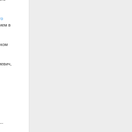
го
ием в
ском
иевич,
ы
..