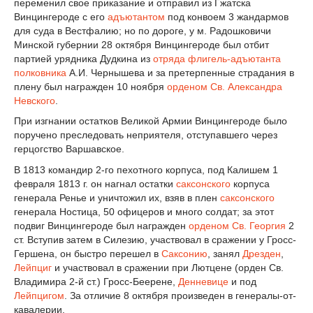
переменил свое приказание и отправил из Гжатска
Винцингероде с его
адъютантом
под конвоем 3 жандармов
для суда в Вестфалию; но по дороге, у м. Радошковичи
Минской губернии 28 октября Винцингероде был отбит
партией урядника Дудкина из
отряда
флигель-адъютанта
полковника
А.И. Чернышева и за претерпенные страдания в
плену был награжден 10 ноября
орденом Св. Александра
Невского
.
При изгнании остатков Великой Армии Винцингероде было
поручено преследовать неприятеля, отступавшего через
герцогство Варшавское.
В 1813 командир 2-го пехотного корпуса, под Калишем 1
февраля 1813 г. он нагнал остатки
саксонского
корпуса
генерала Ренье и уничтожил их, взяв в плен
саксонского
генерала Ностица, 50 офицеров и много солдат; за этот
подвиг Винцингероде был награжден
орденом Св. Георгия
2
ст. Вступив затем в Силезию, участвовал в сражении у Гросс-
Гершена, он быстро перешел в
Саксонию
, занял
Дрезден
,
Лейпциг
и участвовал в сражении при Лютцене (орден Св.
Владимира 2-й ст.) Гросс-Беерене,
Денневице
и под
Лейпцигом
. За отличие 8 октября произведен в генералы-от-
кавалерии.