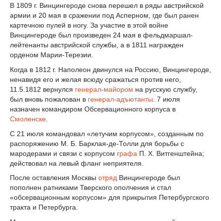
В 1809 г. Винцингероде снова перешел в ряды австрийской
армии и 20 мая в сражении под Асперном, где был ранен
картечною пулей в ногу. За участие в этой войне
Винцингероде был произведен 24 мая в фельдмаршал-
лейтенанты австрийской службы, а в 1811 награжден
орденом Марии-Терезии.
Когда в 1812 г. Наполеон двинулся на Россию, Винцингероде,
ненавидя его и желая всюду сражаться против него,
11.5.1812 вернулся
генерал-майором
на русскую службу,
был вновь пожалован в
генерал-адъютанты
. 7 июля
назначен командиром Обсервационного корпуса в
Смоленске
.
С 21 июля командовал «летучим корпусом», созданным по
распоряжению М. Б. Барклая-де-Толли для борьбы с
мародерами и связи с корпусом
графа
П. Х. Витгенштейна;
действовал на левый фланг неприятеля.
После оставления Москвы
отряд
Винцингероде был
пополнен ратниками Тверского ополчения и стал
«обсервационным корпусом» для прикрытия Петербургского
тракта и Петербурга.