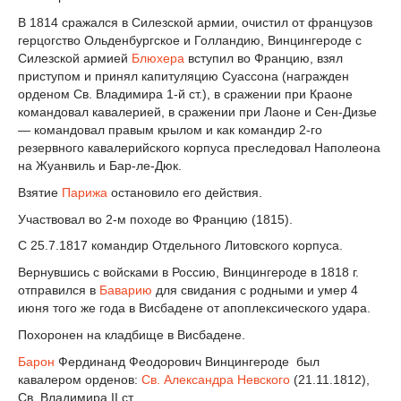
В 1814 сражался в Силезской армии, очистил от французов
герцогство Ольденбургское и Голландию, Винцингероде с
Силезской армией
Блюхера
вступил во Францию, взял
приступом и принял капитуляцию Суассона (награжден
орденом Св. Владимира 1-й ст.), в сражении при Краоне
командовал кавалерией, в сражении при Лаоне и Сен-Дизье
— командовал правым крылом и как командир 2-го
резервного кавалерийского корпуса преследовал Наполеона
на Жуанвиль и Бар-ле-Дюк.
Взятие
Парижа
остановило его действия.
Участвовал во 2-м походе во Францию (1815).
С 25.7.1817 командир Отдельного Литовского корпуса.
Вернувшись с войсками в Россию, Винцингероде в 1818 г.
отправился в
Баварию
для свидания с родными и умер 4
июня того же года в Висбадене от апоплексического удара.
Похоронен на кладбище в Висбадене.
Барон
Фердинанд Феодорович Винцингероде был
кавалером орденов:
Св. Александра Невского
(21.11.1812),
Св. Владимира II ст.