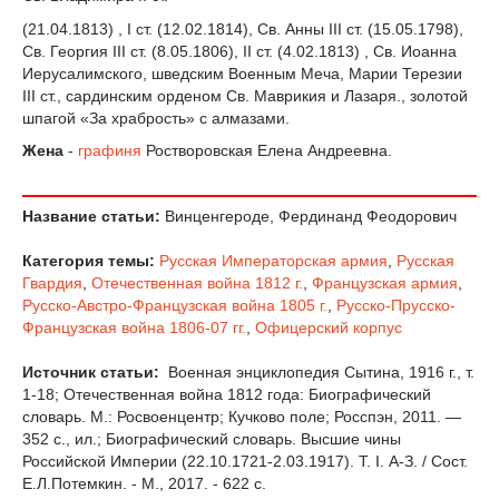
(21.04.1813) , I ст. (12.02.1814), Св. Анны III ст. (15.05.1798),
Св. Георгия III ст. (8.05.1806), II ст. (4.02.1813) , Св. Иоанна
Иерусалимского, шведским Военным Меча, Марии Терезии
III ст., сардинским орденом Св. Маврикия и Лазаря., золотой
шпагой «За храбрость» с алмазами.
Жена
-
графиня
Ростворовская Елена Андреевна.
Название статьи:
Винценгероде, Фердинанд Феодорович
Категория темы:
Русская Императорская армия
,
Русская
Гвардия
,
Отечественная война 1812 г.
,
Французская армия
,
Русско-Австро-Французская война 1805 г.
,
Русско-Прусско-
Французская война 1806-07 гг.
,
Офицерский корпус
Источник статьи:
Военная энциклопедия Сытина, 1916 г., т.
1-18; Отечественная война 1812 года: Биографический
словарь. М.: Росвоенцентр; Кучково поле; Росспэн, 2011. —
352 с., ил.; Биографический словарь. Высшие чины
Российской Империи (22.10.1721-2.03.1917). Т. I. А-З. / Сост.
Е.Л.Потемкин. - М., 2017. - 622 с.