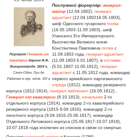
Послужной формуляр:
генерал-
майор
(12.04.1802),
генерал-
адъютант
(12.04.180216.05.1803),
шеф Одесского гусарского
полка
(16.05.1803-11.09.1803), шеф
Уланского Его Императорского
Высочества Великого князя
Константина Павловича
полка
с
11.09.1803 года,
генерал-адъютант
Портрет
Генерала от
(11.09.1803-5.01.1807), в
отставке
кавалерии
барона Ф.Ф.
(5.01.1807-11.05.1812),
генерал-
Винцингероде. 1814 г.
адъютант
с 11.05.1812 года, командир
Сент-Обен, Луи де.
первого армейского партизанского
Работал в пер. четв. XIX в.
отряда
(1812), командир резервного
корпуса (1812-1814),
генерал-лейтенант
(16.09.1812) ,
Генерал от кавалерии
(8.10.1813),
начальник
2-го
отдельного корпуса (1814), командир 2-го кавалерийского
резервного корпуса (1815-9.04.1816), командир 2-го
пехотного корпуса (9.04.1816-25.06.1817), командир
Отдельного Литовского корпуса (25.06.1817-10.07.1818),
10.07.1818 года исключен из списков в связи со смертью.
Окончил
кадетский корпус
в Касселе (1785).