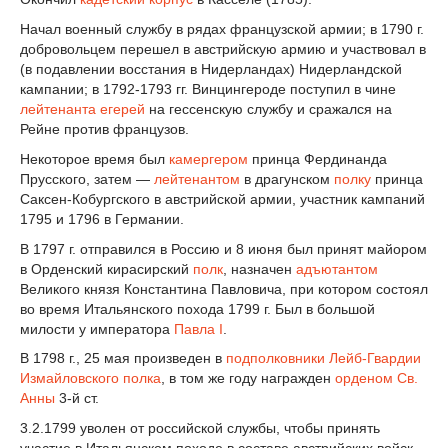
Начал военный службу в рядах французской армии; в 1790 г.
добровольцем перешел в австрийскую армию и участвовал в
(в подавлении восстания в Нидерландах) Нидерландской
кампании; в 1792-1793 гг. Винцингероде поступил в чине
лейтенанта
егерей
на гессенскую службу и сражался на
Рейне против французов.
Некоторое время был
камергером
принца Фердинанда
Прусского, затем —
лейтенантом
в драгунском
полку
принца
Саксен-Кобургского в австрийской армии, участник кампаний
1795 и 1796 в Германии.
В 1797 г. отправился в Россию и 8 июня был принят майором
в Орденский кирасирский
полк
, назначен
адъютантом
Великого князя Константина Павловича, при котором состоял
во время Итальянского похода 1799 г. Был в большой
милости у императора
Павла I
.
В 1798 г., 25 мая произведен в
подполковники
Лейб-Гвардии
Измайловского полка
, в том же году награжден
орденом Св.
Анны
3-й ст.
3.2.1799 уволен от российской службы, чтобы принять