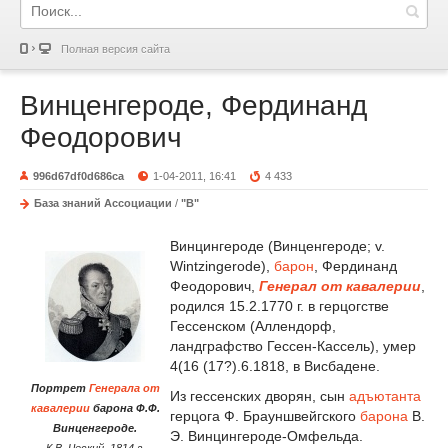
Полная версия сайта
Винценгероде, Фердинанд
Феодорович
996d67df0d686ca
1-04-2011, 16:41
4 433
База знаний Ассоциации
/
"В"
Винцингероде (Винценгероде; v.
Wintzingerode),
барон
, Фердинанд
Феодорович,
Генерал от кавалерии
,
родился 15.2.1770 г. в герцогстве
Гессенском (Аллендорф,
ландграфство Гессен-Кассель), умер
4(16 (17?).6.1818, в Висбадене.
Портрет
Генерала от
Из гессенских дворян, сын
адъютанта
кавалерии
барона Ф.Ф.
герцога Ф. Брауншвейгского
барона
В.
Винценгероде.
Э. Винцингероде-Омфельда.
К.В. Ческий. 1814 г.