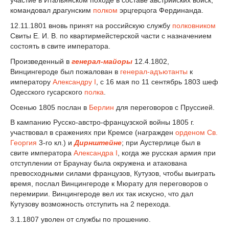
участие в Итальянском походе в составе австрийских войск,
командовал драгунским
полком
эрцгерцога Фердинанда.
12.11.1801 вновь принят на российскую службу
полковником
Свиты Е. И. В. по квартирмейстерской части с назначением
состоять в свите императора.
Произведенный в
генерал-майоры
12.4.1802,
Винцингероде был пожалован в
генерал-адъютанты
к
императору
Александру I
, с 16 мая по 11 сентябрь 1803 шеф
Одесского гусарского
полка
.
Осенью 1805 послан в
Берлин
для переговоров с Пруссией.
В кампанию Русско-австро-французской войны 1805 г.
участвовал в сражениях при Кремсе (награжден
орденом Св.
Георгия
3-го кл.) и
Дирнштейне
; при Аустерлице был в
свите императора
Александра I
, когда же русская армия при
отступлении от Браунау была окружена и атакована
превосходными силами французов, Кутузов, чтобы выиграть
время, послал Винцингероде к Мюрату для переговоров о
перемирии. Винцингероде вел их так искусно, что дал
Кутузову возможность отступить на 2 перехода.
3.1.1807 уволен от службы по прошению.