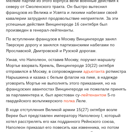
Мелкие партии из этого корпуса вели военные действия к
северу от Смоленского тракта. Он быстро вытеснил
французов из Велижа и Усвята и лихими набегами своей
кавалерии затруднял продовольствие неприятеля. За эти
успешные действия Винцингероде 16 сентября был
произведен в генерал-лейтенанты.
По вступлении французов в Москву Винцингероде занял
Тверскую дорогу и занялся партизанскими набегами по
Ярославской, Дмитровской и Рузской дорогам.
Узнав, что Наполеон, оставив Москву, поручил маршалу
Мортье взорвать Кремль, Винцингероде 10(22) октября
отправился в Москву, в сопровождении
адъютанта
ротмистра
Нарышкина и казака с белым флагом на пике, в надежде
уговорить Мортье не выполнять этого приказания, но на
французских аванпостах Винцингероде не пожелали принять
за парламентера и, был арестован су-
лейтенантом
5-го
гвардейского вольтижерского
полка
Леле.
В ходе отступления Великой армии 15(27) октября возле
Вереи был представлен императору Наполеону I, который
хотел расстрелять его как подданного Рейнского союза,
Наполеон приказал его повесить как изменника, но потом