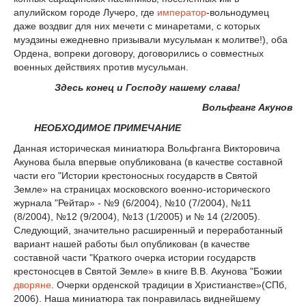
апулийском городе Лучеро, где
император
-вольнодумец
даже воздвиг для них мечети с минаретами, с которых
муэдзины ежедневно призывали мусульман к молитве!), оба
Ордена, вопреки договору, договорились о совместных
военных действиях против мусульман.
Здесь конец и Господу нашему слава!
Вольфганг Акунов
НЕОБХОДИМОЕ ПРИМЕЧАНИЕ
Данная историческая миниатюра Вольфганга Викторовича
Акунова была впервые опубликована (в качестве составной
части его "Истории крестоносных государств в Святой
Земле» на страницах московского военно-исторического
журнала "Рейтар» - №9 (6/2004), №10 (7/2004), №11
(8/2004), №12 (9/2004), №13 (1/2005) и № 14 (2/2005).
Следующий, значительно расширенный и переработанный
вариант нашей работы был опубликован (в качестве
составной части "Краткого очерка истории государств
крестоносцев в Святой Земле» в книге В.В. Акунова "Божии
дворяне
. Очерки орденской традиции в Христианстве»(СПб,
2006). Наша миниатюра так понравилась виднейшему