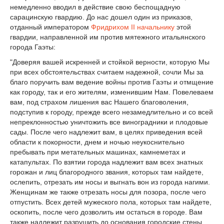
немедленно вводил в действие свою беспощадную
сарацинскую гвардию. До нас дошел один из приказов,
отданный императором
Фридрихом II
начальнику
этой
гвардии, направленной им против мятежного итальянского
города Гаэты:
"Доверяя вашей искренней и стойкой верности, которую Мы
при всех обстоятельствах считаем надежной, сочли Мы за
благо поручить вам ведение войны против Гаэты и отмщение
как городу, так и его жителям, изменившим Нам. Повелеваем
вам, под страхом лишения вас Нашего благоволения,
подступив к городу, прежде всего незамедлительно и со всей
непреклонностью уничтожить все виноградники и плодовые
сады. После чего надлежит вам, в целях приведения всей
области к покорности, днем и ночью неукоснительно
пребывать при метательных машинах, камнеметах и
катапультах. По взятии города надлежит вам всех знатных
горожан и лиц благородного звания, которых там найдете,
ослепить, отрезать им носы и выгнать вон из города нагими.
Женщинам же также отрезать носы для позора, после чего
отпустить. Всех детей мужеского пола, которых там найдете,
оскопить, после чего дозволить им остаться в городе. Вам
также надлежит разрушить до основания городские стены,