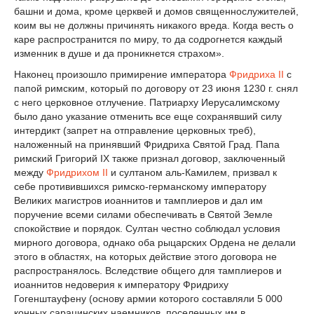
башни и дома, кроме церквей и домов священнослужителей,
коим вы не должны причинять никакого вреда. Когда весть о
каре распространится по миру, то да содрогнется каждый
изменник в душе и да проникнется страхом».
Наконец произошло примирение императора
Фридриха II
с
папой римским, который по договору от 23 июня 1230 г. снял
с него церковное отлучение. Патриарху Иерусалимскому
было дано указание отменить все еще сохранявший силу
интердикт (запрет на отправление церковных треб),
наложенный на принявший Фридриха Святой Град. Папа
римский Григорий IX также признал договор, заключенный
между
Фридрихом II
и султаном аль-Камилем, призвал к
себе противившихся римско-германскому императору
Великих магистров иоаннитов и тамплиеров и дал им
поручение всеми силами обеспечивать в Святой Земле
спокойствие и порядок. Султан честно соблюдал условия
мирного договора, однако оба рыцарских Ордена не делали
этого в областях, на которых действие этого договора не
распространялось. Вследствие общего для тамплиеров и
иоаннитов недоверия к императору Фридриху
Гогенштауфену (основу армии которого составляли 5 000
конных сарацинских наемников, поселенных им в