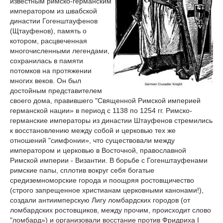
известным римско-германским
императором из швабской
династии Гогенштауфенов
(Щтауфенов), память о
котором, расцвеченная
многочисленными легендами,
сохранилась в памяти
потомков на протяжении
многих веков. Он был
достойным представителем
своего дома, правившего "Священной Римской империей
германской нации» в период с 1138 по 1254 гг. Римско-
германские императоры из династии Штауфенов стремились
к восстановлению между собой и церковью тех же
отношений "симфонии», что существовали между
императором и церковью в Восточной, православной
Римской империи - Византии. В борьбе с Гогенштауфенами
римские папы, сплотив вокруг себя богатые
средиземноморские города и поощряя ростовщичество
(строго запрещенное христианам церковными канонами!),
создали антиимперскую Лигу ломбардских городов (от
ломбардских ростовщиков, между прочим, происходит слово
"ломбард») и организовали восстание против Фридриха I