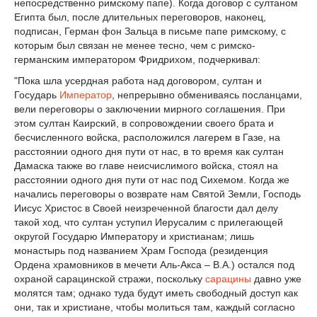
непосредственно римскому папе). Когда договор с султаном
Египта был, после длительных переговоров, наконец,
подписан, Герман фон Зальца в письме папе римскому, с
которым был связан не менее тесно, чем с римско-
германским императором Фридрихом, подчеркивал:
"Пока шла усердная работа над договором, султан и
Государь
Император
, непрерывно обмениваясь посланцами,
вели переговоры о заключении мирного соглашения. При
этом султан Каирский, в сопровождении своего брата и
бесчисленного войска, расположился лагерем в Газе, на
расстоянии одного дня пути от нас, в то время как султан
Дамаска также во главе неисчислимого войска, стоял на
расстоянии одного дня пути от нас под Сихемом. Когда же
начались переговоры о возврате нам Святой Земли, Господь
Иисус Христос в Своей неизреченной благости дал делу
такой ход, что султан уступил Иерусалим с прилегающей
округой Государю Императору и христианам; лишь
монастырь под названием Храм Господа (резиденция
Ордена храмовников в мечети Аль-Акса – В.А.) остался под
охраной сарацинской стражи, поскольку
сарацины
давно уже
молятся там; однако туда будут иметь свободный доступ как
они, так и христиане, чтобы молиться там, каждый согласно