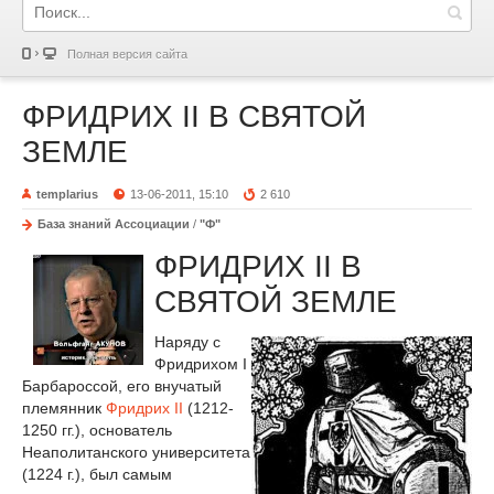
Полная версия сайта
ФРИДРИХ II В СВЯТОЙ
ЗЕМЛЕ
templarius
13-06-2011, 15:10
2 610
База знаний Ассоциации
/
"Ф"
ФРИДРИХ II В
СВЯТОЙ ЗЕМЛЕ
Наряду с
Фридрихом I
Барбароссой, его внучатый
племянник
Фридрих II
(1212-
1250 гг.), основатель
Неаполитанского университета
(1224 г.), был самым