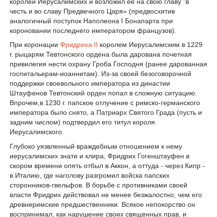
королей Иерусалимских и возложил ее на свою главу "в
честь и во славу Предвечного Царя» (предвосхитив
аналогичный поступок Наполеона I Бонапарта при
короновании последнего императором французов).
При коронации
Фридриха II
королем Иерусалимским в 1229
г. рыцарям Тевтонского ордена была дарована почетная
привилегия нести охрану Гроба Господня (ранее дарованная
госпитальерам-иоаннитам). Из-за своей безоговорочной
поддержки своевольного императора из династии
Штауфенов Тевтонский орден попал в сложную ситуацию.
Впрочем,в 1230 г. папское отлучение с римско-германского
императора было снято, а Патриарх Святого Града (пусть и
задним числом) подтвердил его титул короля
Иерусалимского.
Глубоко уязвленный враждебным отношением к нему
иерусалимских знати и клира, Фридрих Гогенштауфен в
скором времени опять отбыл в Аккон, а оттуда - через Кипр -
в Италию, где наголову разгромил войска папских
сторонников-гвельфов. В борьбе с противниками своей
власти Фридрих действовал не менее безжалостно, чем его
древнеримские предшественники. Всякое непокорство он
воспринимал, как нарушение своих священных прав, и