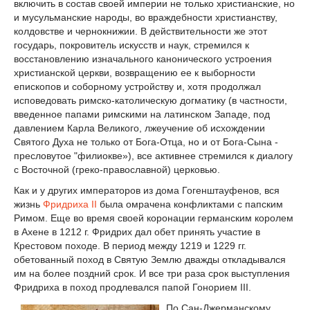
включить в состав своей империи не только христианские, но
и мусульманские народы, во враждебности христианству,
колдовстве и чернокнижии. В действительности же этот
государь, покровитель искусств и наук, стремился к
восстановлению изначального канонического устроения
христианской церкви, возвращению ее к выборности
епископов и соборному устройству и, хотя продолжал
исповедовать римско-католическую догматику (в частности,
введенное папами римскими на латинском Западе, под
давлением Карла Великого, лжеучение об исхождении
Святого Духа не только от Бога-Отца, но и от Бога-Сына -
пресловутое "филиокве»), все активнее стремился к диалогу
с Восточной (греко-православной) церковью.
Как и у других императоров из дома Гогенштауфенов, вся
жизнь
Фридриха II
была омрачена конфликтами с папским
Римом. Еще во время своей коронации германским королем
в Ахене в 1212 г. Фридрих дал обет принять участие в
Крестовом походе. В период между 1219 и 1229 гг.
обетованный поход в Святую Землю дважды откладывался
им на более поздний срок. И все три раза срок выступления
Фридриха в поход продлевался папой Гонорием III.
По Сан-Джерманскому