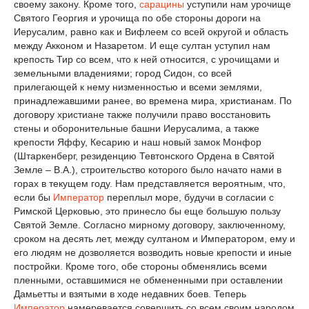
своему закону. Кроме того,
сарацины
уступили нам урочище
Святого Георгия и урочища по обе стороны дороги на
Иерусалим, равно как и Вифлеем со всей округой и область
между Акконом и Назаретом. И еще султан уступил нам
крепость Тир со всем, что к ней относится, с урочищами и
земельными владениями; город Сидон, со всей
прилегающей к нему низменностью и всеми землями,
принадлежавшими ранее, во времена мира, христианам. По
договору христиане также получили право восстановить
стены и оборонительные башни Иерусалима, а также
крепости Яффу, Кесарию и наш новый замок Монфор
(Штаркенберг, резиденцию Тевтонского Ордена в Святой
Земле – В.А.), строительство которого было начато нами в
горах в текущем году. Нам представляется вероятным, что,
если бы
Император
переплыл море, будучи в согласии с
Римской Церковью, это принесло бы еще большую пользу
Святой Земле. Согласно мирному договору, заключенному,
сроком на десять лет, между султаном и Императором, ему и
его людям не дозволяется возводить новые крепости и иные
постройки. Кроме того, обе стороны обменялись всеми
пленными, оставшимися не обмененными при оставлении
Дамьетты и взятыми в ходе недавних боев. Теперь
Император
намеревается совершить со всем своим народом