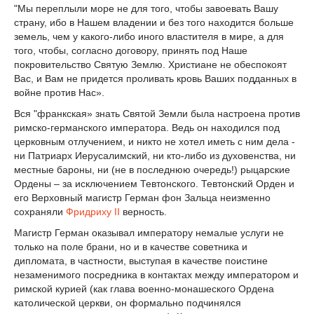
"Мы переплыли море не для того, чтобы завоевать Вашу
страну, ибо в Нашем владении и без того находится больше
земель, чем у какого-либо иного властителя в мире, а для
того, чтобы, согласно договору, принять под Наше
покровительство Святую Землю. Христиане не обеспокоят
Вас, и Вам не придется проливать кровь Ваших подданных в
войне против Нас».
Вся "франкская» знать Святой Земли была настроена против
римско-германского императора. Ведь он находился под
церковным отлучением, и никто не хотел иметь с ним дела -
ни Патриарх Иерусалимский, ни кто-либо из духовенства, ни
местные бароны, ни (не в последнюю очередь!) рыцарские
Ордены – за исключением Тевтонского. Тевтонский Орден и
его Верховный магистр Герман фон Зальца неизменно
сохраняли
Фридриху II
верность.
Магистр Герман оказывал императору немалые услуги не
только на поле брани, но и в качестве советника и
дипломата, в частности, выступая в качестве поистине
незаменимого посредника в контактах между императором и
римской курией (как глава военно-монашеского Ордена
католической церкви, он формально подчинялся