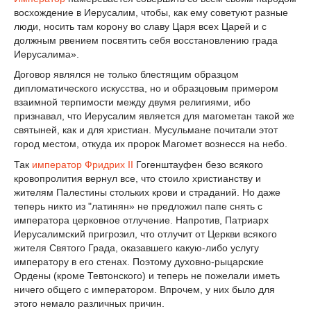
восхождение в Иерусалим, чтобы, как ему советуют разные
люди, носить там корону во славу Царя всех Царей и с
должным рвением посвятить себя восстановлению града
Иерусалима».
Договор являлся не только блестящим образцом
дипломатического искусства, но и образцовым примером
взаимной терпимости между двумя религиями, ибо
признавал, что Иерусалим является для магометан такой же
святыней, как и для христиан. Мусульмане почитали этот
город местом, откуда их пророк Магомет вознесся на небо.
Так
император
Фридрих II
Гогенштауфен безо всякого
кровопролития вернул все, что стоило христианству и
жителям Палестины стольких крови и страданий. Но даже
теперь никто из "латинян» не предложил папе снять с
императора церковное отлучение. Напротив, Патриарх
Иерусалимский пригрозил, что отлучит от Церкви всякого
жителя Святого Града, оказавшего какую-либо услугу
императору в его стенах. Поэтому духовно-рыцарские
Ордены (кроме Тевтонского) и теперь не пожелали иметь
ничего общего с императором. Впрочем, у них было для
этого немало различных причин.