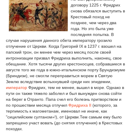
договору 1225 г. Фридрих
снова обязался выступить в
Крестовый поход не
позднее, чем через два
года. Но это была уже
последняя попытка. В
случае нарушения данного обета императору грозило
отлучение от Церкви. Когда Григорий IX в 1237 г. взошел на
папский трон, он менее чем через месяц после своей
интронизации призвал Фридриха выполнить, наконец, свое
обещание. Хотя тысячи других крестоносцев, собравшиеся в
августе того же года в южно-итальянском порту Брундизиуме
(Бриндизи), не смогли переправиться морем в Святую
Землю вследствие вспыхнувшей среди них эпидемии,
император
Фридрих, тем не менее, вышел в море. Однако в
пути он также тяжело заболел и был вынужден снова сойти
на берег в Отранто. Папа счел его болезнь притворством и
по прошествии месяца отлучил
Фридриха II
(которого, за
терпимость к магометанам, именовал не иначе, как
"сицилийским султаном»!), от Церкви.Тем самым ему было
запрещено участ вовать (до снятия отлучения) в Крестовых
походах.