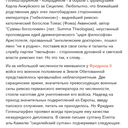
Гогенштауфеном - Конрадином - в борьбе с французами
Карла Анжуйского за Сицилию. Любопытно, что ближайший
родственник двух этих лангобардских сторонников
императора ("гибеллинов») - виднейший римско-
католический богослов Томас (Фома) Аквинский, автор
"Суммы богословия» (лат.: Summa Theologiae), неустанный
проповедник идей древнегреческого "царя философов»
Аристотеля, прозванный "ангелическим доктором», пошел
явно "не в родню», поставив все свои силы и таланты на
службу партии "гвельфов» - сторонников духовной и светской
власти римских пап. Но это так, к слову...
Из-за небольшой численности имевшихся у
Фридриха II
войск его военное положение в Земле Обетованной
представлялось чрезвычайно неблагоприятным. Две
сарацинские армии, значительно превосходящих военные
силы римско-германского императора по численности,
стояли наготове для уничтожения его войска. Надежд на
приход значительных подкреплений из Европы, ввиду
папского отлучения, питать не приходилось. Но Фридрих
Гогенштауфен проявил всегда присущие ему качества
незаурядного дипломата. В своем письме султану Египта
аль-Камилю "сицилийский султан» подчеркивал следующее: