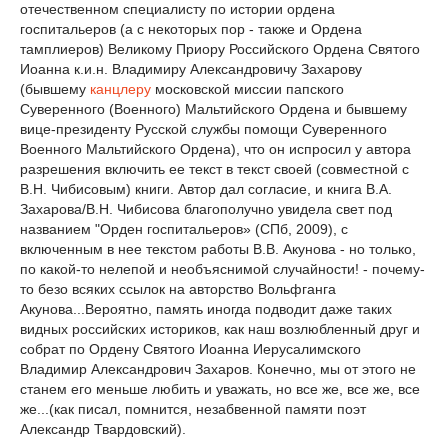
отечественном специалисту по истории ордена
госпитальеров (а с некоторых пор - также и Ордена
тамплиеров) Великому Приору Российского Ордена Святого
Иоанна к.и.н. Владимиру Александровичу Захарову
(бывшему
канцлеру
московской миссии папского
Суверенного (Военного) Мальтийского Ордена и бывшему
вице-президенту Русской службы помощи Суверенного
Военного Мальтийского Ордена), что он испросил у автора
разрешения включить ее текст в текст своей (совместной с
В.Н. Чибисовым) книги. Автор дал согласие, и книга В.А.
Захарова/В.Н. Чибисова благополучно увидела свет под
названием "Орден госпитальеров» (СПб, 2009), с
включенным в нее текстом работы В.В. Акунова - но только,
по какой-то нелепой и необъяснимой случайности! - почему-
то безо всяких ссылок на авторство Вольфганга
Акунова...Вероятно, память иногда подводит даже таких
видных российских историков, как наш возлюбленный друг и
собрат по Ордену Святого Иоанна Иерусалимского
Владимир Александрович Захаров. Конечно, мы от этого не
станем его меньше любить и уважать, но все же, все же, все
же...(как писал, помнится, незабвенной памяти поэт
Александр Твардовский).