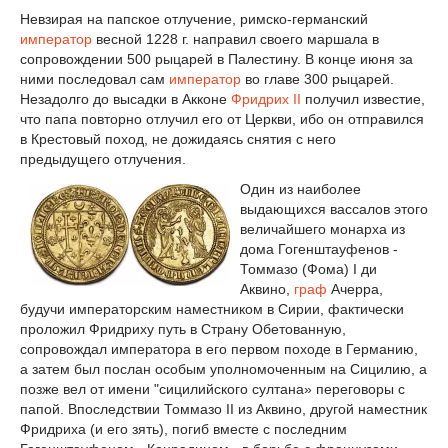
Невзирая на папское отлучение, римско-германский
император
весной 1228 г. направил своего маршала в
сопровождении 500 рыцарей в Палестину. В конце июня за
ними последовал сам
император
во главе 300 рыцарей.
Незадолго до высадки в Акконе
Фридрих II
получил известие,
что папа повторно отлучил его от Церкви, ибо он отправился
в Крестовый поход, не дожидаясь снятия с него
предыдущего отлучения.
Один из наиболее
выдающихся вассалов этого
величайшего монарха из
дома Гогенштауфенов -
Томмазо (Фома) I ди
Аквино,
граф
Ачерра,
будучи императорским наместником в Сирии, фактически
проложил Фридриху путь в Страну Обетованную,
сопровождал императора в его первом походе в Германию,
а затем был послан особым уполномоченным на Сицилию, а
позже вел от имени "сицилийского султана» переговоры с
папой. Впоследствии Томмазо II из Аквино, другой наместник
Фридриха (и его зять), погиб вместе с последним