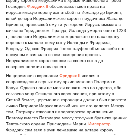
корону королей Иерусалима в Храме Живоносного Гроба
Господня.
Фридрих II
обосновывал свои права на
иерусалимскую корону женитьбой на Иоланде де Бриенн,
юной дочери Иерусалимского короля-неудачника Жана де
Бриенна, принесшей ему титул короля Иерусалимского в
качестве "приданого». Правда, Иоланда умерла еще в 1228
г., после чего Иерусалимское королевство по наследству
перешло к малолетнему сыну Иоланды и Фридриха,
Конраду. Однако Фридрих Гогенштауфен объявил себя его
опекуном и заявил о своем намерении править
Иерусалимским королевством за своего сына до
совершеннолетия последнего.
На церемонию коронации
Фридрих II
явился в
сопровождении верных ему архиепископов Палермо и
Капуи. Однако нони не могли венчать его на царство, ибо,
согласно чину Священного коронования, принятому в
Святой Земле, церемонию коронации должен был провести
лично Патриарх Иерусалимский или же его делегат. Между
тем, Патриарх отклонил императорское приглашение.
Поэтому вместо Патриарха мессу отслужил брат-священник
Тевтонского ордена Приснодевы Марии.
Император
Фридрих сам взял в руки лежавшую на алтаре корону