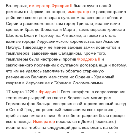
Во-первых,
император
Фридрих II
был отлучен папой
римским от Церкви; во-вторых,
император
не распространил
действие своего договора с султаном на северные области
Сирии и расположенные там город Триполи, иоаннитские
крепости Крак де Шевалье и Маргат, тамплиерские крепости
Шастель Блан и Тортозу, на Антиохию, а также на столь
важные города Иерусалимского королевства, как Аскалон,
Наблус, Тивериаду и не менее важные замки иоаннитов и
тамплиеров, завоеванные Саладином. Кроме того,
тамплиеры были настроены против
Фридриха II
и
заключенного последним с султаном договора еще и потому,
что им не удалось заполучить обратно старинную
резиденцию Великих магистров их Ордена - Храмовый
квартал в Иерусалиме с "Храмом Соломоновым».
17 марта 1229 г.
Фридрих II
Гогенштауфен, в сопровождении
тевтонских рыцарей во главе с Верховным магистром
Германом фон Зальца, совершил свой торжественный въезд
в Святой Град, встреченный ликованием всех христиан,
прибывших вместе с ним. Вне себя от радости были прежде
всего немцы.
Император
поселился в Доме (Госпитале)
иоаннитов, чтобы на следующий день возложить на себя