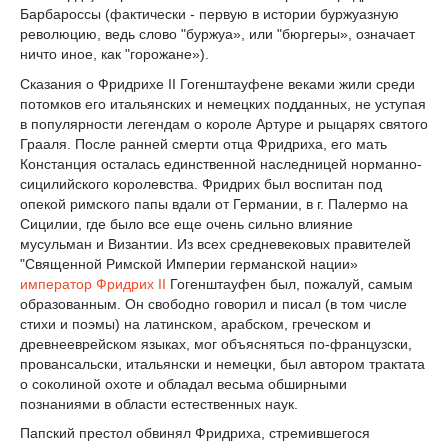
Барбароссы (фактически - первую в истории буржуазную
революцию, ведь слово "буржуа», или "бюргеры», означает
ничто иное, как "горожане»).
Сказания о Фридрихе II Гогенштауфене веками жили среди
потомков его итальянских и немецких подданных, не уступая
в популярности легендам о короле Артуре и рыцарях святого
Грааля. После ранней смерти отца Фридриха, его мать
Констанция осталась единственной наследницей норманно-
сицилийского королевства. Фридрих был воспитан под
опекой римского папы вдали от Германии, в г. Палермо на
Сицилии, где было все еще очень сильно влияние
мусульман и Византии. Из всех средневековых правителей
"Священной Римской Империи германской нации»
император
Фридрих II
Гогенштауфен был, пожалуй, самым
образованным. Он свободно говорил и писал (в том числе
стихи и поэмы) на латинском, арабском, греческом и
древнееврейском языках, мог объясняться по-французски,
провансальски, итальянски и немецки, был автором трактата
о соколиной охоте и обладал весьма обширными
познаниями в области естественных наук.
Папский престол обвинял Фридриха, стремившегося