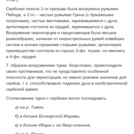
Сербская пехота 1-го призыва была вооружена ружьями
Пибоди, а 2-го – частью ружьями Грина (с бумажными
патронами), частью винтовками, заряжавшимися с дула;
артиллерия состояла из орудий, заряжавшихся с дула.
Вооружение черногорцев и герцеговинцев было весьма
разнообразно, начиная от скорострельных ружей новейших
систем и кончая прежними старыми ружьями; артиллерия
преимущество состояла из горных 3-фн. пушек, но имелись
и 4-фн. орудия.
Т. образом вооружением турки, безусловно, превосходили
своих противников, что не представляло особенной
опасности для черногорцев, но имело роковое значение для
сербов, т. к. способствовало падению духа в необстрелянной
сербской армии.
Столкновение турок с сербами могло последовать:
а) на р. Тимок,
б) в долине Болгарской Моравы,
в) в долине Ибара и на Явор-планине,
г) на р. Дрина;