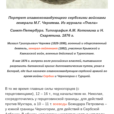
Портрет главнокомандующего сербскими войсками
генерала М.Г. Черняева. Из журнала «Пчела»
Санкт-Петербург. Типография А.М. Котомина и Н.
Скарятина. 1876 г.
Михаил Григорьевич Черняев (1828-1898), военный и общественный
деятель,
генерал-лейтенант
(1882), участник Крымской и
Кавказской войн, военных действий в Туркестане.
В мае 1876 г. вопреки воле российских властей, пытав­шихся
разрешить балканский кризис дипломатическим путем, уехал в
Белград, где был назначен главнокоман­дующим сербской армией во
время войны
Сербии
и Черногории с Турцией.
В то же время главные силы черногорцев (с
герцеговинцами), 12 – 16 т., под начальством кн. Николая,
сосредоточились у герцеговинской границы, для действий
против Мухтара, а 10 – 11 т.
воеводы
Божндара Петровича –
у южной границы Черногории, для действий в Сербской