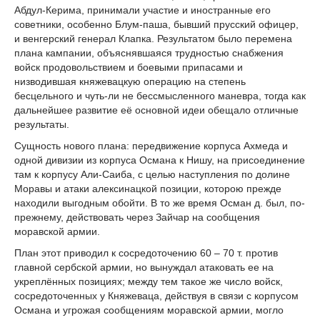
Абдул-Керима, принимали участие и иностранные его
советники, особенно Блум-паша, бывший прусский офицер,
и венгерский генерал Клапка. Результатом было перемена
плана кампании, объяснявшаяся трудностью снабжения
войск продовольствием и боевыми припасами и
низводившая княжевацкую операцию на степень
бесцельного и чуть-ли не бессмысленного маневра, тогда как
дальнейшее развитие её основной идеи обещало отличные
результаты.
Сущность нового плана: передвижение корпуса Ахмеда и
одной дивизии из корпуса Османа к Нишу, на присоединение
там к корпусу Али-Саиба, с целью наступления по долине
Моравы и атаки алексинацкой позиции, которою прежде
находили выгодным обойти. В то же время Осман д. был, по-
прежнему, действовать через Зайчар на сообщения
моравской армии.
План этот приводил к сосредоточению 60 – 70 т. против
главной сербской армии, но вынуждал атаковать ее на
укреплённых позициях; между тем такое же число войск,
сосредоточенных у Княжеваца, действуя в связи с корпусом
Османа и угрожая сообщениям моравской армии, могло