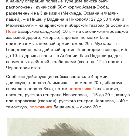
К началу операций полевые Турецкие войска были
расположены: дунайский 50-т. корпус Ахмед-Эюба,
разделенный на 3 дивизии (Мехмеда, Османа и Фазли-
пашей), – в Нише, у Виддина и Никополя; 27 до 30 т. Али и
Мехмеда-Али – на дринском и ибарском театрах (в Боснии и
Нови
-Базарском санджаке); 10 т. – на салонико-митровицкой
железной дороге, которые, впрочем, не могли быть
притягиваемы к полевой армии; около 20 т. Мухтара – в
Герцеговине, для действий против Черногории с севера, и 5
до 10 т. Дервиша-паши – в Албании, близ Подгорицы, для
совместных действий с албанцами (всего до 12 т.) против
Черногории с юга.
Сербские действующие войска составили 4 армии:
дринскую, генерала Алимпича, – не менее 20 т.; ибарскую,
сначала генерала Заха, потом
полковника
Чолакантича,
наконец, русского генерала Новоселова, – 15 до 20 т.; южную
или моравскую (главная), русского генерал Черняева, – 40 т.;
тимокскую,
полковника
Лешанина, – около 20 т.