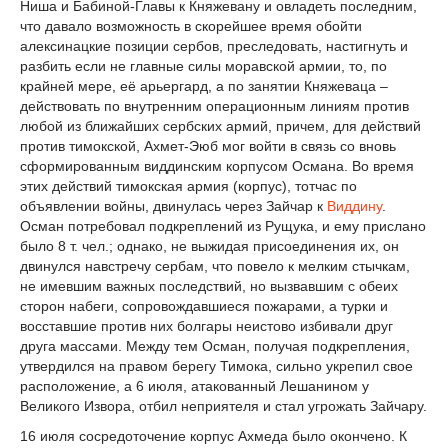
Ниша и Бабиной-Главы к Княжевану и овладеть последним,
что давало возможность в скорейшее время обойти
алексинацкие позиции сербов, преследовать, настигнуть и
разбить если не главные силы моравской армии, то, по
крайней мере, её арьергард, а по занятии Княжеваца –
действовать по внутренним операционным линиям против
любой из ближайших сербских армий, причем, для действий
против тимокской, Ахмет-Эюб мог войти в связь со вновь
сформированным виддинским корпусом Османа. Во время
этих действий тимокская армия (корпус), тотчас по
объявлении войны, двинулась через Зайчар к
Виддину
.
Осман потребовал подкреплений из Рущука, и ему прислано
было 8 т. чел.; однако, не выжидая присоединения их, он
двинулся навстречу сербам, что повело к мелким стычкам,
не имевшим важных последствий, но вызвавшим с обеих
сторон набеги, сопровождавшиеся пожарами, а турки и
восставшие против них болгары неистово избивали друг
друга массами. Между тем Осман, получая подкрепления,
утвердился на правом берегу Тимока, сильно укрепил свое
расположение, а 6 июля, атакованный Лешанином у
Великого Извора, отбил неприятеля и стал угрожать Зайчару.
16 июля сосредоточение корпус Ахмеда было окончено. К