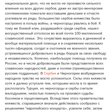
национальное дело, что не могло не произвести сильного
влияния на всех других сербов; даже их австро-венгерские
соплеменники помогали восставшим деньгами и отчасти
усиливали их ряды; большинство сербов княжества было
настроено в пользу войны, а черногорцы рвались в бой. К
тому же боевой клик, раздавшийся среди сербов, нашел
могущественный отголосок во всей почти 100-миллионной
славянской семье. Это сочувствие выразилось в денежной и
вообще материальной помощи и в снаряжении нескольких
тысяч офицеров, солдат и охотников не военного звания,
устремившихся добровольно в ряды борцов за свою свободу
и независимость. Конечно, наибольшую помощь получена из
России, но в числе добровольцев были представители всех
славянских народностей, даже и поляки (преимущественно
русские подданные). В
Сербии
и Черногории возбужденное
народное чувство не могло успокоиться. Силы этих княжеств
хотя и далеко уступали тем, которыми могла в то время
располагать Турция, но черногорцы и сербы считали
малодушием, низостью покинуть на произвол судьбы
босняков и герцеговинцев. Вследствие этого правительства
княжеств, старавшиеся вначале действовать сообразно с
решениями "европейского концерта», усвоили себе, затем