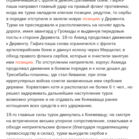
паша направил главный удар на правый фланг противника;
когда же турки овладели ключом позиции, редутом, то сербы
в порядке отступили и заняли новую
позицию
у Дервента.
Турки не преследовали и расположились на ночлег вдоль
дороги, имея авангард у Громады и выдвинув передовые
посты к стороне Дервента. 18-го Ахмед продолжал движение
к Дервенту. Гафиз-паша снова ограничился с фронта
артиллерийским боем и двинул колону через Мерцелат, в
обход правого фланга сербов, которые и очистили занятую
ими
позицию
. По отступлении неприятеля, корпус Ахмеда
продолжал движение в боевом порядке и к ночи дошел до
Тресибабы-планины, где стал биваком; при этом
иррегулярных войска сожгли захваченные ими сербские
деревни. Хорватович хотя и располагал не более 6 т. чел., но
решил задерживать дальнейшее наступление турок
возможно упорнее и не отдавать им Княжаваца ранее
истощения всех средств к его удержанию.
19-го главные силы турок двинулись к Княжевацу; не смотря
на встреченное весьма упорное сопротивление, охватывая и
обходя неприятельские фланги (благодаря подавляющему
превосходству в силах), турки вынудили сербов к