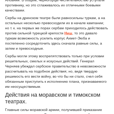
Албании. В общем, черногорцы числительностью уступали
противнику, но это сглаживалось их отличными боевыми
качествами.
Сербы на дринском театре были равносильны туркам, а на
остальных несколько превосходили их в начале кампании;
но т. к. на первых же порах сербам приходилось действовать
против сильной турецкой крепости
Ниш
, то это давало
туркам возможность усилить корпус Ахмет-Эюба и
постепенно сосредоточить здесь сначала равные силы, а
затем и превосходные.
Сербы могли этому воспрепятствовать только при условии
решительных, смелых и искусных действий. Генерал
Черняев убеждал сербское правительство в невозможности
рассчитывать на подобное действия; но, видя твердую
решимость его вести войну, во что бы ни стало, счел себя
обязанным приступить к исполнению плана, признаваемого
им неосуществимым.
Действия на моравском и тимокском
театрах.
Главные силы моравской армии, получившей приказание