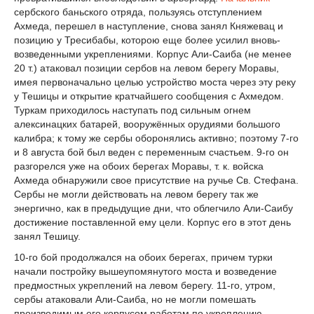
сербского баньского отряда, пользуясь отступлением
Ахмеда, перешел в наступление, снова занял Княжевац и
позицию у Тресибабы, которою еще более усилил вновь-
возведенными укреплениями. Корпус Али-Саиба (не менее
20 т.) атаковал позиции сербов на левом берегу Моравы,
имея первоначально целью устройство моста через эту реку
у Тешицы и открытие кратчайшего сообщения с Ахмедом.
Туркам приходилось наступать под сильным огнем
алексинацких батарей, вооружённых орудиями большого
калибра; к тому же сербы оборонялись активно; поэтому 7-го
и 8 августа бой был веден с переменным счастьем. 9-го он
разгорелся уже на обоих берегах Моравы, т. к. войска
Ахмеда обнаружили свое присутствие на ручье Св. Стефана.
Сербы не могли действовать на левом берегу так же
энергично, как в предыдущие дни, что облегчило Али-Саибу
достижение поставленной ему цели. Корпус его в этот день
занял Тешицу.
10-го бой продолжался на обоих берегах, причем турки
начали постройку вышеупомянутого моста и возведение
предмостных укреплений на левом берегу. 11-го, утром,
сербы атаковали Али-Саиба, но не могли помешать
производимым его корпусом работам по укреплению