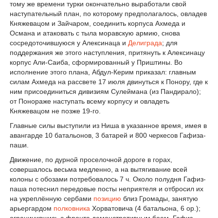
тому же времени турки окончательно выработали свой
наступательный план, по которому предполагалось, овладев
Княжевацом и Зайчаром, соединить корпуса Ахмеда и
Османа и атаковать с тыла моравскую армию, снова
сосредоточившуюся у Алексинаца и
Делиграда
; для
поддержания же этого наступления, притянуть к Алексинацу
корпус Али-Саиба, сформированный у Приштины. Во
исполнение этого плана, Абдул-Керим приказал: главным
силам Ахмеда на рассвете 17 июля двинуться к Понору, где к
ним присоединиться дивизиям Сулеймана (из Пандирало);
от Понораже наступать всему корпусу и овладеть
Княжевацом не позже 19-го.
Главные силы выступили из Ниша в указанное время, имея в
авангарде 10 батальонов, 3 батарей и 800 черкесов Гафиза-
паши.
Движение, по дурной проселочной дороге в горах,
совершалось весьма медленно, а на вытягивание всей
колоны с обозами потребовалось 7 ч. Около полудня Гафиз-
паша потеснил передовые посты неприятеля и отбросил их
на укреплённую сербами
позицию
близ Громады, занятую
арьергардом
полковника
Хорватовича (4 батальона, 6 ор.);
ограничившись с фронта демонстративным боем, Гафиз-