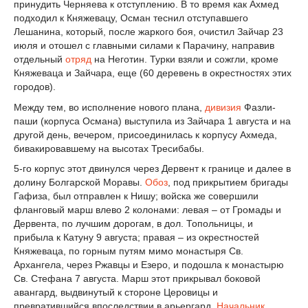
принудить Черняева к отступлению. В то время как Ахмед
подходил к Княжевацу, Осман теснил отступавшего
Лешанина, который, после жаркого боя, очистил Зайчар 23
июля и отошел с главными силами к Парачину, направив
отдельный
отряд
на Неготин. Турки взяли и сожгли, кроме
Княжеваца и Зайчара, еще (60 деревень в окрестностях этих
городов).
Между тем, во исполнение нового плана,
дивизия
Фазли-
паши (корпуса Османа) выступила из Зайчара 1 августа и на
другой день, вечером, присоединилась к корпусу Ахмеда,
бивакировавшему на высотах Тресибабы.
5-го корпус этот двинулся через Дервент к границе и далее в
долину Болгарской Моравы.
Обоз
, под прикрытием бригады
Гафиза, был отправлен к Нишу; войска же совершили
фланговый марш влево 2 колонами: левая – от Громады и
Дервента, по лучшим дорогам, в дол. Топольницы, и
прибыла к Катуну 9 августа; правая – из окрестностей
Княжеваца, по горным путям мимо монастыря Св.
Архангела, через Ржавцы и Езеро, и подошла к монастырю
Св. Стефана 7 августа. Марш этот прикрывал боковой
авангард, выдвинутый к стороне Церовицы и
превратившийся впоследствии в арьергард.
Начальник