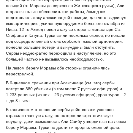
позиций (от Моравы до верховьев Житковацкого ручья); Али
старался только обеспечить эти работы, Ахмед же
подготовлял атаку алексинацкой позиции, для чего выдвинул
всю артиллерию, усиленную орудиями большого калибра из
Ниша. 12-го Ахмед повел атаку со стороны монастыря Св.
Стефана и Катуна. Турки взяли несколько окопов, но попали
под сосредоточенный огонь сербской тяжелой артиллерии,
понесли большие потери и вынуждены были отступить.
Сербы неоднократно переходили в наступление, но это
большей частью не вызывалось необходимостью.
На левом берегу Моравы обе стороны ограничились
перестрелкой.
В 6-дневном сражении при Алексинаце (см. это) сербы
потеряли 380 убитыми (в том числе 7 русских офицеров) и
1.233 раненых (из них – 23 русских офицера); урон турок – 2
т. до 3 т. чел.
В тактическом отношении сербы действовали успешно:
отразили главную атаку, но потерпели стратегическую
неудачу: дали возможность Али-Саибу утвердиться на левом
берегу Моравы. Турки не достигли предположенной цели: