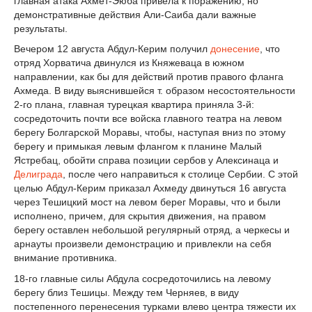
главная атака Ахмет-Эюба привела к поражению, но
демонстративные действия Али-Саиба дали важные
результаты.
Вечером 12 августа Абдул-Керим получил
донесение
, что
отряд Хорватича двинулся из Княжеваца в южном
направлении, как бы для действий против правого фланга
Ахмеда. В виду выяснившейся т. образом несостоятельности
2-го плана, главная турецкая квартира приняла 3-й:
сосредоточить почти все войска главного театра на левом
берегу Болгарской Моравы, чтобы, наступая вниз по этому
берегу и примыкая левым флангом к планине Малый
Ястребац, обойти справа позиции сербов у Алексинаца и
Делиграда
, после чего направиться к столице Сербии. С этой
целью Абдул-Керим приказал Ахмеду двинуться 16 августа
через Тешицкий мост на левом берег Моравы, что и были
исполнено, причем, для скрытия движения, на правом
берегу оставлен небольшой регулярный отряд, а черкесы и
арнауты произвели демонстрацию и привлекли на себя
внимание противника.
18-го главные силы Абдула сосредоточились на левому
берегу близ Тешицы. Между тем Черняев, в виду
постепенного перенесения турками влево центра тяжести их