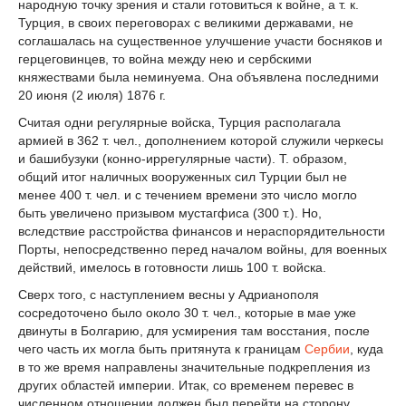
народную точку зрения и стали готовиться к войне, а т. к.
Турция, в своих переговорах с великими державами, не
соглашалась на существенное улучшение участи босняков и
герцеговинцев, то война между нею и сербскими
княжествами была неминуема. Она объявлена последними
20 июня (2 июля) 1876 г.
Считая одни регулярные войска, Турция располагала
армией в 362 т. чел., дополнением которой служили черкесы
и башибузуки (конно-иррегулярные части). Т. образом,
общий итог наличных вооруженных сил Турции был не
менее 400 т. чел. и с течением времени это число могло
быть увеличено призывом мустагфиса (300 т.). Но,
вследствие расстройства финансов и нераспорядительности
Порты, непосредственно перед началом войны, для военных
действий, имелось в готовности лишь 100 т. войска.
Сверх того, с наступлением весны у Адрианополя
сосредоточено было около 30 т. чел., которые в мае уже
двинуты в Болгарию, для усмирения там восстания, после
чего часть их могла быть притянута к границам
Сербии
, куда
в то же время направлены значительные подкрепления из
других областей империи. Итак, со временем перевес в
численном отношении должен был перейти на сторону