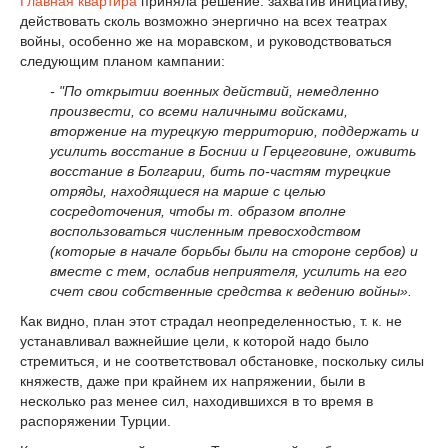
Главная квартира
приняла решение: захватив инициативу,
действовать сколь возможно энергично на всех театрах
войны, особенно же на моравском, и руководствоваться
следующим планом кампании:
- "По открытии военных действий, немедленно
произвести, со всеми наличными войсками,
вторжение на турецкую территорию, поддержать и
усилить восстание в Боснии и Герцеговине, оживить
восстание в Болгарии, бить по-частям турецкие
отряды, находящиеся на марше с целью
сосредоточения, чтобы т. образом вполне
воспользоваться численным превосходством
(которые в начале борьбы были на стороне сербов) и
вместе с тем, ослабив неприятеля, усилить на его
счет свои собственные средства к ведению войны».
Как видно, план этот страдал неопределенностью, т. к. не
устанавливал важнейшие цели, к которой надо было
стремиться, и не соответствовал обстановке, поскольку силы
княжеств, даже при крайнем их напряжении, были в
несколько раз менее сил, находившихся в то время в
распоряжении Турции.