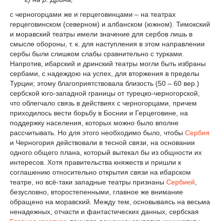
с черногорцами же и герцеговинцами – на театрах
герцеговинском (северном) и албанском (южном). Тимокский
и моравский театры имели значение для сербов лишь в
смысле обороны, т. к. для наступления в этом направлении
сербы были слишком слабы сравнительно с турками.
Напротив, ибарский и дринский театры могли быть избраны
сербами, с надеждою на успех, для вторжения в пределы
Турции; этому благоприятствовала близость (50 – 60 вер.)
сербской юго-западной границы от турецко-черногорской,
что облегчало связь в действиях с черногорцами, причем
приходилось вести борьбу в Боснии и Герцеговине, на
поддержку населения, которых можно было вполне
рассчитывать. Но для этого необходимо было, чтобы
Сербия
и Черногория действовали в тесной связи, на основании
одного общего плана, который вытекал бы из общности их
интересов. Хотя правительства княжеств и пришли к
соглашению относительно открытия связи на ибарском
театре, но всё-таки западные театры признаны
Сербией
,
безусловно, второстепенными, главное же внимание
обращено на моравский. Между тем, основываясь на весьма
ненадежных, отчасти и фантастических данных, сербская