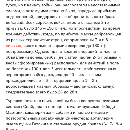
турок, но к началу войны они располагали недостаточными
силами, а потому ими решено было, впредь до прибытия
подкреплений, придерживаться оборонительного образа
действий. Всех сербских войск, вместе с частями 2-го
призыва, было 145 – 150 т. чел.; но впоследствии, во время
военных действий, когда, по прибытии массы добровольцев
из разных европейских стран, сформированы 7-я и 8-я
дивизия
, числительность армии возросла до 180 т. (с
нестроевыми). Однако, для открытия операций тотчас по
объявлении войны, сербы (не считая частей 2-го призыва и
вновь сформированных) располагали для действий в поле
не более как 100 т. чел. Числительность мобилизованных
черногорских войск доходила до 20 т. чел., к коим
присоединились 5 – 6 т. герцеговинцев и 1 – 2 т.
добровольцев (главным образом – австрийских славян);
следовательно всего было 26 до 28 т.
Турецкая пехота в начале войны была вооружена ружьями
системы Снайдера, а в конце – отчасти ружьями Пибоди-
Мартини; кавалерия же – саблями и частью пиками и
повторительными карабинами Винчестера; артиллерия
имела пушки Гатлинга и стальные орудия Круппа (6-, 7-, 8-и
9-см.).