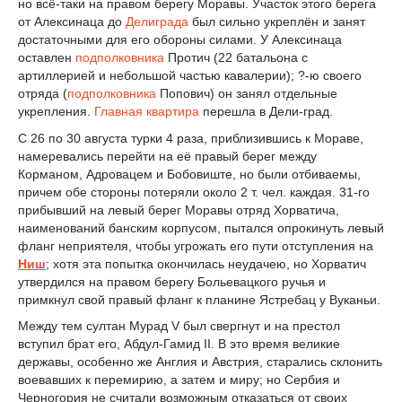
но всё-таки на правом берегу Моравы. Участок этого берега
от Алексинаца до
Делиграда
был сильно укреплён и занят
достаточными для его обороны силами. У Алексинаца
оставлен
подполковника
Протич (22 батальона с
артиллерией и небольшой частью кавалерии); ?-ю своего
отряда (
подполковника
Попович) он занял отдельные
укрепления.
Главная квартира
перешла в Дели-град.
С 26 по 30 августа турки 4 раза, приблизившись к Мораве,
намеревались перейти на её правый берег между
Корманом, Адровацем и Бобовиште, но были отбиваемы,
причем обе стороны потеряли около 2 т. чел. каждая. 31-го
прибывший на левый берег Моравы отряд Хорватича,
наименований банским корпусом, пытался опрокинуть левый
фланг неприятеля, чтобы угрожать его пути отступления на
Ниш
; хотя эта попытка окончилась неудачею, но Хорватич
утвердился на правом берегу Больевацкого ручья и
примкнул свой правый фланг к планине Ястребац у Вуканьи.
Между тем султан Мурад V был свергнут и на престол
вступил брат его, Абдул-Гамид II. В это время великие
державы, особенно же Англия и Австрия, старались склонить
воевавших к перемирию, а затем и миру; но Сербия и
Черногория не считали возможным отказаться от своих