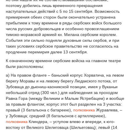
поэтому добились лишь временного прекращения
наступательных действий с 5 по 15 сентября. Возможность
примирения обеих сторон были окончательно устранена
прибытием к тому времени в ряды сербских войск большого
числа русских добровольцев и особенно провозглашением
тимоко-моравской армией кн. Милана сербским королем.
События эти сильно подняли духовные силы сербов, и при
таких условиях сербское правительство не согласилось на
продление перемирия далее 13 сентября.
К означенному времени сербские войска на главном театре
были расположены:
а) На правом фланге – баньский корпус Хорватича, на левом
берегу Моравы и на левому берегу Людакского потока, от
Зубоваца до дьюниш-каоникской позиции, имея у Вуканьи
небольшой отряд (300 чел.) для наблюдения за проходом
Равна Гора (между Великим и Малым Ястребацем) и вообще
за правым флангом; корпус этот был разделен на 3 участка:
правый (3 батальона с батареею),
полковника
Журавлева, –
у Зубоваца; средний (8 батальонов с артиллериею),
полковника
Клиндера, – уступом влево и впереди, к юго-
востоку от Великого Шелиговаца (Шильеговац); левый (14