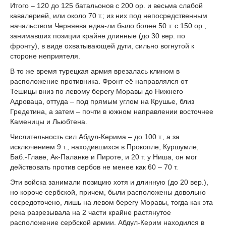
Итого – 120 до 125 батальонов с 200 ор. и весьма слабой
кавалерией, или около 70 т.; из них под непосредственным
начальством Черняева едва-ли было более 50 т. с 150 ор.,
занимавших позиции крайне длинные (до 30 вер. по
фронту), в виде охватывающей дуги, сильно вогнутой к
стороне неприятеля.
В то же время турецкая армия врезалась клином в
расположение противника. Фронт её направлялся от
Тешицы вниз по левому берегу Моравы до Нижнего
Адроваца, оттуда – под прямым углом на Крушье, близ
Гредетина, а затем – почти в южном направлении восточнее
Каменицы и Льюбтена.
Числительность сил Абдул-Керима – до 100 т., а за
исключением 9 т., находившихся в Прокопле, Куршумле,
Баб.-Главе, Ак-Паланке и Пироте, и 20 т. у Ниша, он мог
действовать против сербов не менее как 60 – 70 т.
Эти войска занимали позицию хотя и длинную (до 20 вер.),
но короче сербской, причем, были расположены довольно
сосредоточено, лишь на левом берегу Моравы, тогда как эта
река разрезывала на 2 части крайне растянутое
расположение сербской армии. Абдул-Керим находился в