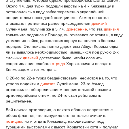
отступлению, которые однако производилось шаг за шагом.
Около 4 ч. дня турки подошли версты на 4 к Княжевацу и
остановились в виду заблаговременно укреплённой
неприятелем последней позиции его. Ахмед не хотел
атаковать противника ранее присоединения
дивизий
Сулеймана; получив же в 5 ? ч.
донесение
, что эта
дивизия
только-что подошла к Понору, он отказался от атаки и, в виду
утомления войск, расположил корпус на ночлег в боевом
порядке. Это неисполнение директивы Абдул-Керима едва-
ли вызывалось необходимостью: имевшихся под рукою 2-х
сильных
дивизий
достаточно было, чтобы сломить
сопротивление слабого
отряда
Хорватовича и овладеть
Княжевацом в тот же день.
С 20-го по 22-е турки бездействовали, несмотря на то, что
успела подойти и
дивизия
Сулеймана. 23-го Ахмед
ограничился обстреливанием неприятельской позиции
артиллерийским огнем, но 24-го стал действовать
решительнее.
Бой начала артиллерия, а пехота обошла неприятеля с
обоих флангов, что вынудило его не только очистить
позицию
, но и отдать Княжевац, находившийся под
турецкими выстрелами с высот. Хорватович хотя и получил