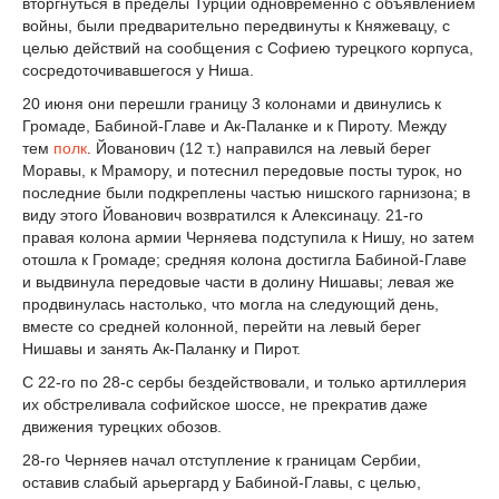
вторгнуться в пределы Турции одновременно с объявлением
войны, были предварительно передвинуты к Княжевацу, с
целью действий на сообщения с Софиею турецкого корпуса,
сосредоточивавшегося у Ниша.
20 июня они перешли границу 3 колонами и двинулись к
Громаде, Бабиной-Главе и Ак-Паланке и к Пироту. Между
тем
полк
. Йованович (12 т.) направился на левый берег
Моравы, к Мрамору, и потеснил передовые посты турок, но
последние были подкреплены частью нишского гарнизона; в
виду этого Йованович возвратился к Алексинацу. 21-го
правая колона армии Черняева подступила к Нишу, но затем
отошла к Громаде; средняя колона достигла Бабиной-Главе
и выдвинула передовые части в долину Нишавы; левая же
продвинулась настолько, что могла на следующий день,
вместе со средней колонной, перейти на левый берег
Нишавы и занять Ак-Паланку и Пирот.
С 22-го по 28-с сербы бездействовали, и только артиллерия
их обстреливала софийское шоссе, не прекратив даже
движения турецких обозов.
28-го Черняев начал отступление к границам Сербии,
оставив слабый арьергард у Бабиной-Главы, с целью,