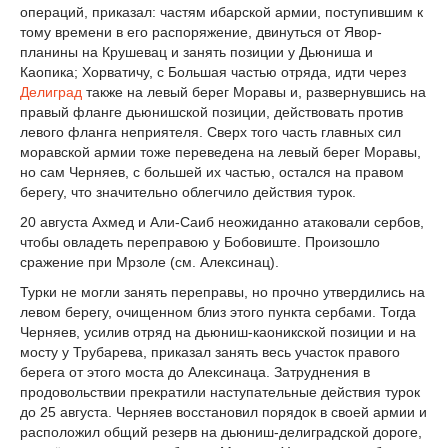
операций, приказал: частям ибарской армии, поступившим к
тому времени в его распоряжение, двинуться от Явор-
планины на Крушевац и занять позиции у Дьюниша и
Каопика; Хорватичу, с Большая частью отряда, идти через
Делиград
также на левый берег Моравы и, развернувшись на
правый фланге дьюнишской позиции, действовать против
левого фланга неприятеля. Сверх того часть главных сил
моравской армии тоже переведена на левый берег Моравы,
но сам Черняев, с большей их частью, остался на правом
берегу, что значительно облегчило действия турок.
20 августа Ахмед и Али-Саиб неожиданно атаковали сербов,
чтобы овладеть переправою у Бобовиште. Произошло
сражение при Мрзоле (см. Алексинац).
Турки не могли занять переправы, но прочно утвердились на
левом берегу, очищенном близ этого пункта сербами. Тогда
Черняев, усилив отряд на дьюниш-каоникской позиции и на
мосту у Трубарева, приказал занять весь участок правого
берега от этого моста до Алексинаца. Затруднения в
продовольствии прекратили наступательные действия турок
до 25 августа. Черняев восстановил порядок в своей армии и
расположил общий резерв на дьюниш-делиградской дороге,