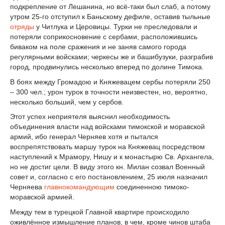
подкрепление от Лешанина, но всё-таки был слаб, а потому
утром 25-го отступил к Баньскому дефиле, оставив тыльные
отряды
у Читлука и Церовицы. Турки не преследовали и
потеряли соприкосновение с сербами, расположившись
биваком на поле сражения и не заняв самого города
регулярными войсками; черкесы же и башибузуки, разграбив
город, продвинулись несколько вперед по долине Тимока.
В боях между Громадою и Княжевацем сербы потеряли 250
– 300 чел.; урон турок в точности неизвестен, но, вероятно,
несколько больший, чем у сербов.
Этот успех неприятеля выяснил необходимость
объединения власти над войсками тимокской и моравской
армий, ибо генерал Черняев хотя и пытался
воспрепятствовать маршу турок на Княжевац посредством
наступлений к Мрамору, Нишу и к монастырю Св. Архангела,
но не достиг цели. В виду этого кн. Милан созвал Военный
совет и, согласно с его постановлением, 25 июля назначил
Черняева
главнокомандующим
соединенною тимоко-
моравской армией.
Между тем в турецкой Главной квартире происходило
оживлённое измышление планов, в чем, кроме чинов штаба