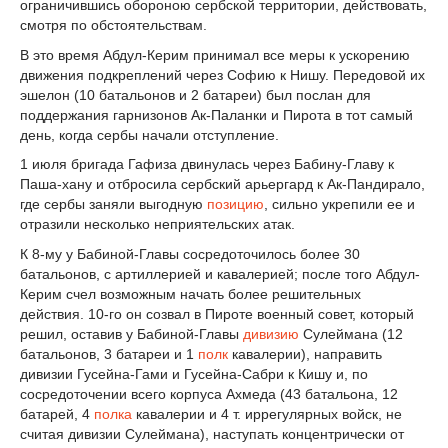
ограничившись обороною сербской территории, действовать,
смотря по обстоятельствам.
В это время Абдул-Керим принимал все меры к ускорению
движения подкреплений через Софию к Нишу. Передовой их
эшелон (10 батальонов и 2 батареи) был послан для
поддержания гарнизонов Ак-Паланки и Пирота в тот самый
день, когда сербы начали отступление.
1 июля бригада Гафиза двинулась через Бабину-Главу к
Паша-хану и отбросила сербский арьергард к Ак-Пандирало,
где сербы заняли выгодную
позицию
, сильно укрепили ее и
отразили несколько неприятельских атак.
К 8-му у Бабиной-Главы сосредоточилось более 30
батальонов, с артиллерией и кавалерией; после того Абдул-
Керим счел возможным начать более решительных
действия. 10-го он созвал в Пироте военный совет, который
решил, оставив у Бабиной-Главы
дивизию
Сулеймана (12
батальонов, 3 батареи и 1
полк
кавалерии), направить
дивизии Гусейна-Гами и Гусейна-Сабри к Кишу и, по
сосредоточении всего корпуса Ахмеда (43 батальона, 12
батарей, 4
полка
кавалерии и 4 т. иррегулярных войск, не
считая дивизии Сулеймана), наступать концентрически от