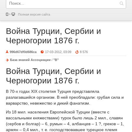
Полная версия сайта
Война Турции, Сербии и
Черногории 1876 г.
996d67df0d686ca
17-03-2012, 03:09
8 576
База знаний Ассоциации
/
"В"
Война Турции, Сербии и
Черногории 1876 г.
В 70-х годах XIX столетия Турция представляла
разлагавшийся организм. В ней преобладали: грубая сила и
варварство, невежество и дикий фанатизм.
Из 18 мил. населения Европейской Турции (вместе с
вассальными княжествами) турок было лишь 2 мил., славян
(сербов и болгар) – 6, румын – 4, албанцев – 1 ?, греков – 1,
армян – 0,4 мил., т. е. господствовавшее турецкое племя