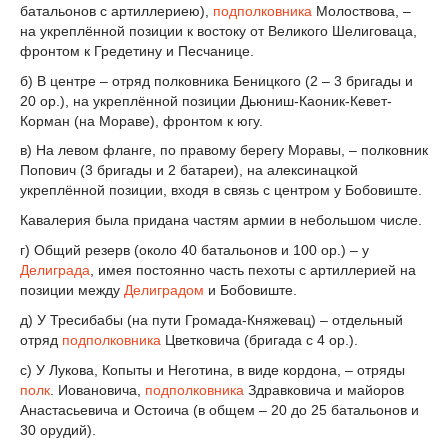
батальонов с артиллериею),
подполковника
Молоствова, –
на укреплённой позиции к востоку от Великого Шелиговаца,
фронтом к Гредетину и Песчанице.
б) В центре – отряд полковника Беницкого (2 – 3 бригады и
20 ор.), на укреплённой позиции Дьюниш-Каоник-Кевет-
Корман (на Мораве), фронтом к югу.
в) На левом фланге, по правому берегу Моравы, – полковник
Попович (3 бригады и 2 батареи), на алексинацкой
укреплённой позиции, входя в связь с центром у Бобовиште.
Кавалерия была придана частям армии в небольшом числе.
г) Общий резерв (около 40 батальонов и 100 ор.) – у
Делиграда
, имея постоянно часть пехоты с артиллерией на
позиции между
Делиградом
и Бобовиште.
д) У Тресибабы (на пути Громада-Княжевац) – отдельный
отряд
подполковника
Цветковича (бригада с 4 ор.).
с) У Лукова, Копыты и Неготина, в виде кордона, – отряды
полк
. Иовановича,
подполковника
Здравковича и майоров
Анастасьевича и Остоича (в общем – 20 до 25 батальонов и
30 орудий).