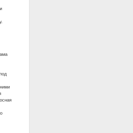
и
у.
рама
 под
дними
я
носная
по