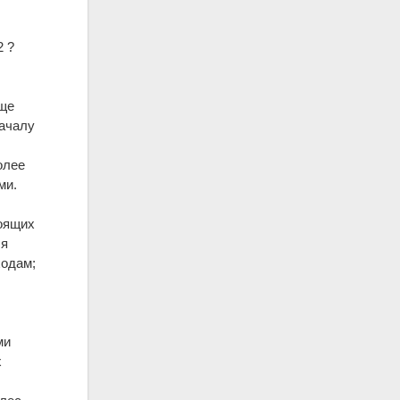
2 ?
еще
началу
олее
ми.
тоящих
ля
ходам;
ми
х