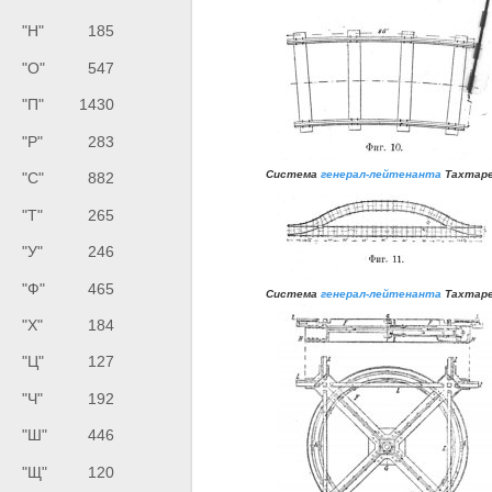
"Н"
185
"О"
547
"П"
1430
"Р"
283
C
истема
генерал-лейтенанта
Тахтар
"С"
882
"Т"
265
"У"
246
"Ф"
465
C
истема
генерал-лейтенанта
Тахтар
"Х"
184
"Ц"
127
"Ч"
192
"Ш"
446
"Щ"
120