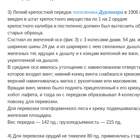
3) Легкий крепостной передок
полковника
Дурлахера
в 1906 г
введен в штат крепостного имущества по 1 на 2 орудия
крепостного калибра и постепенно должен был вытеснить о
старых образца.
Состоял из железной оси (фиг. 3) с 3 колесами диам. 54 дм. 
шириною шины 24 дм. и из шарнирно с нею связанных дышла
железных тяг, идущих к дышлу и к концам железной же ваги,
укрепленной на дышле.
В средине оси имелось утолщение с навинтованном отверст
которое входил винт; нижний конец винта снабжался крюком,
верхний навинчивалась матка с рукоятками или маховиком.
Вращая винт, можно было поднять прицепленный к его крюк
хобот лафета, и тогда он с передком образовывал 4-колесн
повозку для перевозки.
Для перевозки платформенного леса к крюку подвешивалас
железная площадка.
Вес передка — 142 пд.; грузоподъемность — 215 пд.
4) Для перевозки орудий не тяжелее 80 пд. применялись ста