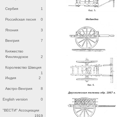
Сербия
1
Российская песня
0
Медведка
Япония
3
Венгрия
7
Княжество
Финляндское
2
Королевство Швеция
1
Индия
2
Австро-Венгрия
8
Двухколесная тележка обр. 1867 г.
English version
0
"ВЕСТИ" Ассоциации
1919