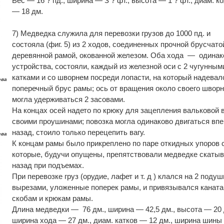
Вес — 16 ? пд., ширина — З ? фт., высота — 1 ? фт., диам. к
— 18 дм.
7) Медведка служила для перевозки грузов до 1000 пд. и
состояла (фиг. 5) из 2 ходов, соединенных прочной брусчато
деревянной рамой, окованной железом. Оба хода — одинак
устройства, состояли, каждый из железной оси с 2 чугунным
катками и со шворнем посреди лопасти, на который надевал
ева
поперечный брус рамы; ось от вращения около своего швор
могла удерживаться 2 засовами.
На концах осей надето по крюку для зацепления вальковой 
своими проушинами; повозка могла одинаково двигаться впе
назад, стоило только перецепить вагу.
ева
К концам рамы было прикреплено по паре откидных упоров с
которые, будучи опущены, препятствовали медведке скаты
назад при подъемах.
При перевозке груз (орудие, лафет и т. д ) клался на 2 подуш
вырезами, уложенные поперек рамы, и привязывался каната
скобам и крюкам рамы.
Длина медведки — 76 дм., ширина — 42,5 дм., высота — 20 
ширина хода — 27 дм., диам. катков — 12 дм., ширина шины