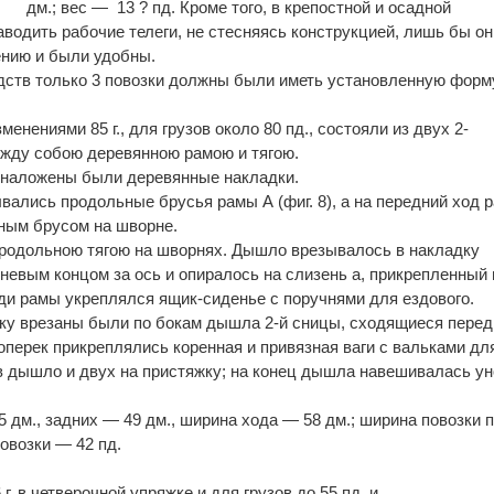
дм.; вес — 13 ? пд. Кроме того, в крепостной и осадной
водить рабочие телеги, не стесняясь конструкцией, лишь бы он
ению и были удобны.
дств только 3 повозки должны были иметь установленную форм
зменениями 85 г., для грузов около 80 пд., состояли из двух 2-
ежду собою деревянною рамою и тягою.
а наложены были деревянные накладки.
вались продольные брусья рамы А (фиг. 8), а на передний ход 
ным брусом на шворне.
продольною тягою на шворнях. Дышло врезывалось в накладку
рневым концом за ось и опиралось на слизень а, прикрепленный
и рамы укреплялся ящик-сиденье с поручнями для ездового.
ку врезаны были по бокам дышла 2-й сницы, сходящиеся пере
оперек прикреплялись коренная и привязная ваги с вальками дл
в дышло и двух на пристяжку; на конец дышла навешивалась у
 дм., задних — 49 дм., ширина хода — 58 дм.; ширина повозки 
повозки — 42 пд.
 г. в четверочной упряжке и для грузов до 55 пд. и