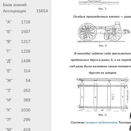
База знаний
Ассоциации
15654
Особые прокладочные клетки — рам
"А"
1716
"Б"
1507
"В"
1217
"Г"
1226
В накладку заднего хода врезывалис
продольные брусья рамы А, а на перед
"Д"
1438
ход рама была наложена своим попере
"Е"
114
брусом на шворне.
"Ж"
54
"З"
262
"И"
389
"К"
1030
"Л"
295
C
истема
генерал-лейтенанта
Тахтар
"М"
419