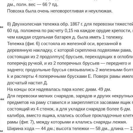
дм., полн. вес — 66 ? пд.
Повозка была очень неповоротливая и неуклюжая.
8) Двухколесная тележка обр. 1867 г. для перевозки тяжесте
ва
60 пд. положена по расчету 0,15 на каждое орудие крепости,
чем каждая отдельная батарея д. была иметь 1 тележку.
Тележка (фиг. 6) состояла из железной оси, врезанной в
деревянную накладку, с которой скреплена подвязями рама,
состоящая из 2 продолmys[ брусьев, переходящих в оглобли
поперечjq ручкой, и из 2 поперечных брусьев — переднего и
заднего; продольные брусья связывались 2 железными болт
k и расперты 4 поперечными брусками Е. Поверх рамы имел
досчатый настил Д.
На концы оси надевалась пара колес диам. 49 дм.
Для перевозки мелких снарядов, зарядов и других некрупны
ева
предметов на раму ставился и закрепляется засовами ящик 
состоящий из 4 стенок, а для укладки снарядов более 6-дм.
калибра, вместо ящика, клались особые прокладочные клет
рамы (фиг. 7), между которыми и клались снаряды лежмя.
Ширина хода — 44 дм.; высота тележки — 58 дм., длина — 1
ва