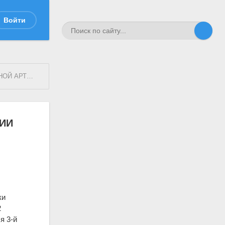
Войти
ОЙ ИМПЕРИИ
ИИ
ки
2
я 3-й