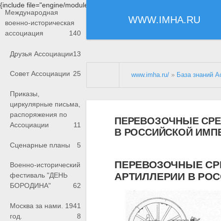
{include file="engine/modules/saperu/head.php"}
Международная
WWW.IMHA.RU
военно-историческая
ассоциация
140
Друзья Ассоциации
13
Совет Ассоциации
25
www.imha.ru/
»
База знаний А
Приказы,
циркулярные письма,
распоряжения по
ПЕРЕВОЗОЧНЫЕ СРЕ
Ассоциации
11
В РОССИЙСКОЙ ИМП
Сценарные планы
5
ПЕРЕВОЗОЧНЫЕ СР
Военно-исторический
АРТИЛЛЕРИИ В РО
фестиваль "ДЕНЬ
БОРОДИНА"
62
Москва за нами. 1941
год.
8