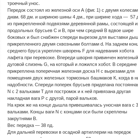
троечный унос.
Передок состоял из железной оси А (фиг. 1) с двумя колесам
диам. 68 дм. и шириною шины 4 дм., при ширине хода — 57 д
из прикрепленной подвязями деревянной рамы, состоящей и
продольных брусьев С и В, при чем средний В вдвое шире
боковых и был снабжен спереди вырезом для выставки дыш
прикрепленного двумя сквозными болтами d. На заднем кон
среднего бруса укреплен шворень F для надевания хобота
лафета при перевозке. Впереди шворня привинчен железны
дуговой слизень G, на который и ложился хобот. В середине
прикреплена поперечная железная доска H с вырезами для
помещения двух железных тормозных башмаков К, когда в н
надобности. Спереди поперек брусьев приделана постоянна
N с 2 вальками Т для постромок и к ней привязана другая
накладная вага Р с другой, парой вальков.
На крюк же на конце дышла привешивалась уносная вага с 
вальками. Концы ваги N с концами оси были скреплены
закрутнями В.
Вес передка — 38 пд.
Для дальней перевозки в осадной артиллерии на передок