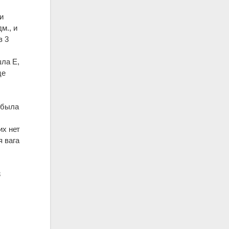
и
м., и
з 3
ла Е,
це
й
 была
их нет
я вага
3