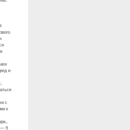
олес
й
ового
и
ся
ня
ваги
ред и
,
ваться
ки с
ми к
дм.,
 — 9