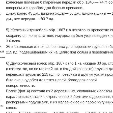
колесные полевые батарейные передки обр. 1845 — 74 гг. со
шворнем и с коробом для боевых припасов.
Диам. колес 49 дм., ширина хода — 58 дм., ширина шины — 
ы
дм., вес передка — 93 ? пд.
5) Железный трикебаль обр. 1867 г. в некоторых крепостях 
сохранился, но из штатного имущества был уже выведен к 
XX века.
Это 4-колесная железная повозка для перевозки грузов не б
ь
215 пд. подвешиванием их на цепях под осями и переводина
ний
чным
6) Двухколесный волок обр. 1867 г. (по 1 на каждые 30 ор. с
в казематах, но не менее 2 шт. в каждой крепости) служил д
перевозки грузов до 215 пд. по потернам и другим узким про
был очень удобен для этих целей, благодаря своей
поворотливости.
Волок (фиг. 4) состоял из 2 деревянных, окованных железом
параллельных станин, скрепленных 2 болтами с деревянны
распорными подушками, и из железной оси с парою чугунны
ева
колес.