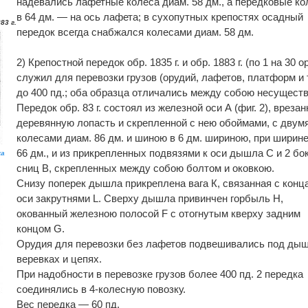
надевались лафетные колеса диам. 58 дм., а передковые ко
в 64 дм. — на ось лафета; в сухопутных крепостях осадный
83 г.
передок всегда снабжался колесами диам. 58 дм.
2) Крепостной передок обр. 1835 г. и обр. 1883 г. (по 1 на 30 ор
служил для перевозки грузов (орудий, лафетов, платформ и т.
до 400 пд.; оба образца отличались между собою несуществ
Передок обр. 83 г. состоял из железной оси А (фиг. 2), врезан
деревянную лопасть и скрепленной с нею обоймами, с двум
колесами диам. 86 дм. и шиною в 6 дм. шириною, при ширин
66 дм., и из прикрепленных подвязями к оси дышла С и 2 бо
ка
сниц В, скрепленных между собою болтом и оковкою.
Снизу поперек дышла прикреплена вага К, связанная с конц
оси закрутнями L. Сверху дышла привинчен горбыль Н,
окованный железною полосой F с отогнутым кверху задним
концом G.
Орудия для перевозки без лафетов подвешивались под дыш
веревках и цепях.
При надобности в перевозке грузов более 400 пд. 2 передка
соединялись в 4-колесную повозку.
Вес передка — 60 пд.