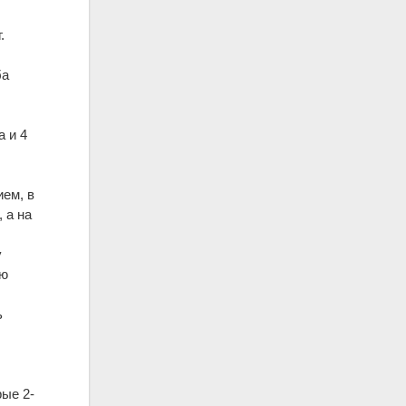
.
ба
и
 и 4
ием, в
 а на
у
ую
ь
рые 2-