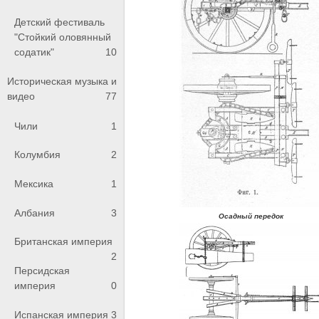
Детский фестиваль
"Стойкий оловянный
содатик"
10
Историческая музыка и
видео
77
Чили
1
Колумбия
2
Мексика
1
Албания
3
Осадный передок
Британская империя
2
Персидская
империя
0
Испанская империя
3