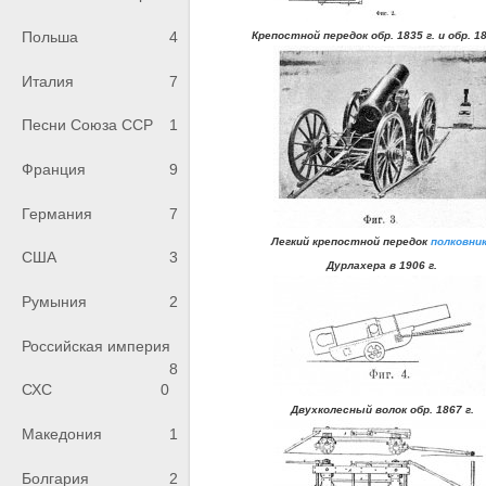
Польша
4
Крепостной передок обр. 1835 г. и обр. 18
Италия
7
Песни Союза ССР
1
Франция
9
Германия
7
Легкий крепостной передок
полковни
США
3
Дурлахера в 1906 г.
Румыния
2
Российская империя
8
СХС
0
Двухколесный волок обр. 1867 г.
Македония
1
Болгария
2