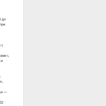
й до
 при
 с
ами i,
ся
х
m,
ки —
32