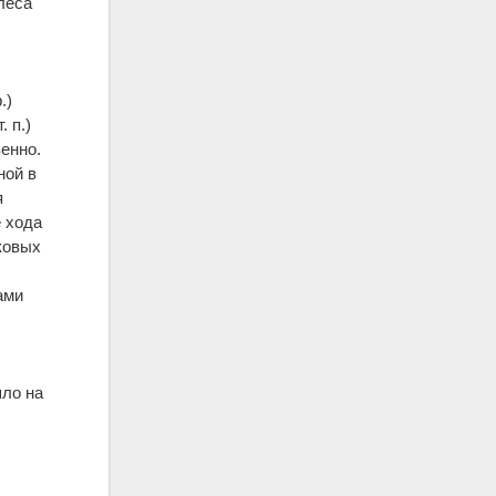
леса
.)
 п.)
енно.
ной в
я
е хода
ковых
ами
ло на