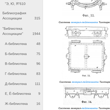
"Э, Ю, Я"
610
Библиография
Ассоциации
315
C
истема
генерал-лейтенанта
Тахтаре
"Библиотека
Ассоциации"
1944
А-библиотека
48
Б-библиотека
75
В-библиотека
96
Г-библиотека
83
C
истема
генерал-лейтенанта
Тахтар
Д-библиотека
111
Е, Ё-библиотека
9
Ж-библиотека
16
C
истема генерал-
лейтенанта
Тахтаре