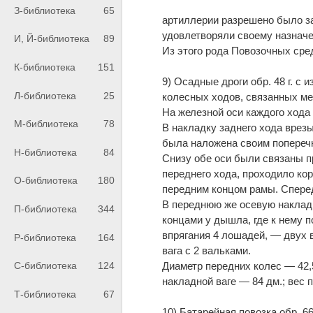
З-библиотека
65
артиллерии разрешено было за
удовлетворяли своему назнач
И, Й-библиотека
89
Из этого рода Повозочных сре
К-библиотека
151
9) Осадные дроги обр. 48 г. с и
Л-библиотека
25
колесных ходов, связанных м
На железной оси каждого ход
М-библиотека
78
В накладку заднего хода врезы
была наложена своим попереч
Н-библиотека
84
Снизу обе оси были связаны 
переднего хода, проходило ко
О-библиотека
180
передним концом рамы. Сперед
В переднюю же осевую наклад
П-библиотека
344
концами у дышла, где к нему п
впрягания 4 лошадей, — двух 
Р-библиотека
164
вага с 2 вальками.
Диаметр передних колес — 42,5
С-библиотека
124
накладной ваге — 84 дм.; вес 
Т-библиотека
67
10) Батарейная повозка обр. 66