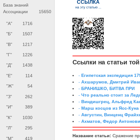
База знаний
Ассоциации
15650
"А"
1716
"Б"
1507
"В"
1217
"Г"
1226
Ссылки на статьи той 
"Д"
1438
-
Египетская экспедиция 179
"Е"
114
-
Ахшарумов, Дмитрий Иван
"Ж"
54
-
БРАНИШКО, БИТВА ПРИ
-
Что реально стоит за Ле
"З"
262
-
Виндишгрец, Альфред Кан
"И"
389
-
Марш косцов из Ясс-Куна
-
Августин, Винценц Фрайх
"К"
1030
-
Ахматов, Федор Антонович
"Л"
295
Название статьи:
Сражение при
"М"
419