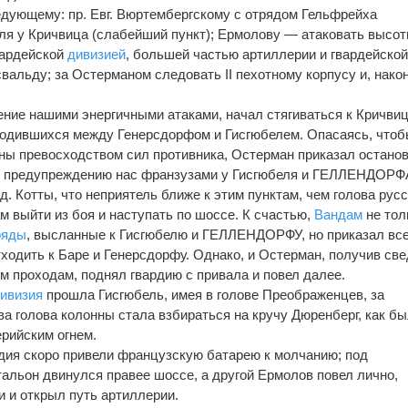
дующему: пр. Евг. Вюртембергскому с отрядом Гельфрейха
ля у Кричвица (слабейший пункт); Ермолову — атаковать высот
вардейской
дивизией
, большей частью артиллерии и гвардейско
вальду; за Остерманом следовать II пехотному корпусу и, нако
ение нашими энергичными атаками, начал стягиваться к Кричвиц
аходившихся между Генерсдорфом и Гисгюбелем. Опасаясь, что
ы превосходством сил противника, Остерман приказал остано
о к предупреждению нас франзузами у Гисгюбеля и ГЕЛЛЕНДОРФ
 д. Котты, что неприятель ближе к этим пунктам, чем голова рус
м выйти из боя и наступать по шоссе. К счастью,
Вандам
не тол
ряды
, высланные к Гисгюбелю и ГЕЛЛЕНДОРФУ, но приказал вс
ходить к Баре и Генерсдорфу. Однако, и Остерман, получив св
м проходам, поднял гвардию с привала и повел далее.
ивизия
прошла Гисгюбель, имея в голове Преображенцев, за
ва голова колонны стала взбираться на кручу Дюренберг, как б
рийским огнем.
ия скоро привели французскую батарею к молчанию; под
тальон двинулся правее шоссе, а другой Ермолов повел лично,
 и открыл путь артиллерии.