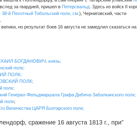
 вслед за гвардией, пришел в
Петерсвальд
. Здесь из войск II ко
- 38-й Пехотный Тобольский полк, см.
), Черниговский, части
.
 велики, но результат боев 16 августа не замедлил сказаться на
ХАИЛ БОГДАНОВИЧ, князь;
нский полк;
КИЙ ПОЛК;
ОВСКИЙ ПОЛК;
й полк;
ский Генерал-Фельдмаршала Графа Дибича-Забалканского полк;
й полк
;
Его Величества ЦАРЯ Болгарcкого полк;
лендорф, сражение 16 августа 1813 г., при"