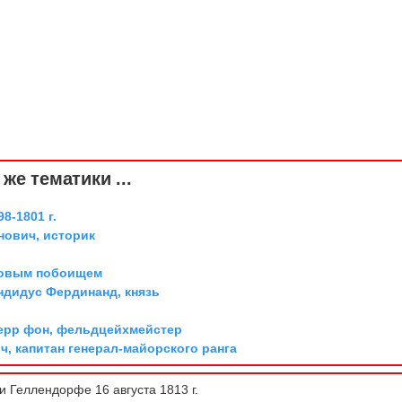
же тематики ...
8-1801 г.
ович, историк
довым побоищем
дидус Фердинанд, князь
ерр фон, фельдцейхмейстер
, капитан генерал-майорского ранга
 Геллендорфе 16 августа 1813 г.