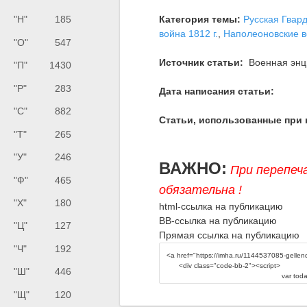
Категория темы:
Русская Гвар
"Н"
185
война 1812 г.
,
Наполеоновские 
"О"
547
Источник статьи:
Военная энци
"П"
1430
"Р"
283
Дата написания статьи:
"С"
882
Статьи, использованные при 
"Т"
265
"У"
246
ВАЖНО:
При перепеч
"Ф"
465
обязательна !
"Х"
180
html-ссылка на публикацию
BB-ссылка на публикацию
"Ц"
127
Прямая ссылка на публикацию
"Ч"
192
"Ш"
446
"Щ"
120