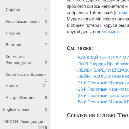
пробился сквозь неприятеля и
Сербия
1
собрались Тобольский (
потом 
Муромского и Минского полков
Российская песня
0
В общем потери II коруса были
другой день, под
Кульмом
.
Япония
3
Венгрия
7
См. также:
Княжество
- БАРКЛАЙ-ДЕ-ТОЛЛИ МИ
Финляндское
2
- Лейб-Гвардии Преображе
- ЛЕЙБ-ГВАРДИИ ЕГЕРС
Королевство Швеция
- ЛЕЙБ-ГВАРДИИ СЕМЕН
1
- 21-й Пехотный Муромски
Индия
2
- 29-й Пехотный Чернигов
-
38-й Пехотный Тобольски
Австро-Венгрия
8
- 54-й Пехотный Минский 
English version
0
Ссылка на статью "Гел
"ВЕСТИ" Ассоциации
1919