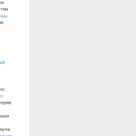
он
стям
нцы
я.
ий
но:
го
теряв
явших
рнула
олком