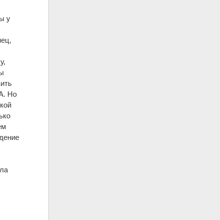
ы у
й
нец,
у,
бы
вить
А. Но
ской
ько
ем
едение
ыла