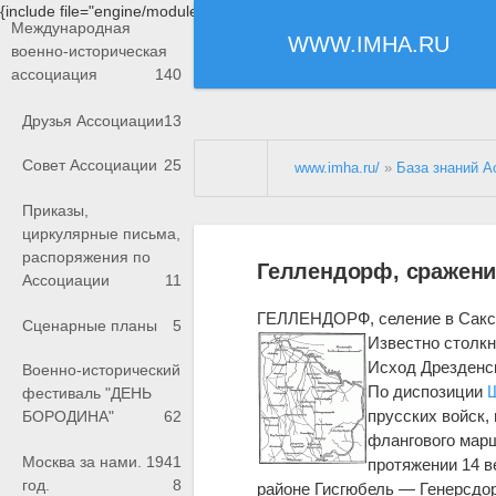
{include file="engine/modules/saperu/head.php"}
Международная
WWW.IMHA.RU
военно-историческая
ассоциация
140
Друзья Ассоциации
13
Совет Ассоциации
25
www.imha.ru/
»
База знаний А
Приказы,
циркулярные письма,
распоряжения по
Геллендорф, сражение 
Ассоциации
11
ГЕЛЛЕНДОРФ, селение в Саксон
Сценарные планы
5
Известно столкн
Исход Дрезденск
Военно-исторический
По диспозиции
фестиваль "ДЕНЬ
прусских войск,
БОРОДИНА"
62
флангового марш
Москва за нами. 1941
протяжении 14 в
год.
8
районе Гисгюбель — Генерсдо