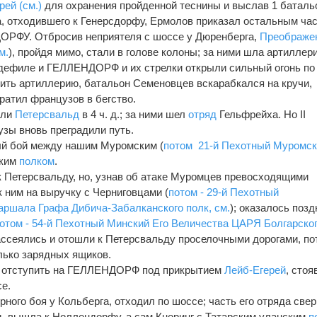
рей (см.)
для охранения пройденной теснины и выслав 1 баталь
, отходившего к Генерсдорфу, Ермолов приказал остальным ча
ОРФУ. Отбросив неприятеля с шоссе у Дюренберга,
Преображе
м.
), пройдя мимо, стали в голове колоны; за ними шла артиллери
дефиле и ГЕЛЛЕНДОРФ и их стрелки открыли сильный огонь по
ить артиллерию, батальон Семеновцев вскарабкался на кручи,
атил французов в бегство.
али
Петерсвальд
в 4 ч. д.; за ними шел
отряд
Гельфрейха. Но II
узы вновь преградили путь.
й бой между нашим Муромским (
потом 21-й Пехотный Муромск
ским
полком
.
 Петерсвальду, но, узнав об атаке Муромцев превосходящими
 ним на выручку с Черниговцами (
потом - 29-й Пехотный
аршала Графа Дибича-Забалканского полк, см.
); оказалось позд
отом - 54-й Пехотный Минский Его Величества ЦАРЯ Болгарcко
рассеялись и отошли к Петерсвальду проселочными дорогами, по
олько зарядных ящиков.
 отступить на ГЕЛЛЕНДОРФ под прикрытием
Лейб-Егерей
, сто
се.
рного боя у Кольберга, отходил по шоссе; часть его отряда све
нь вышла к Ноллендорфу, а сам Кноринг с Татарским уланским
п