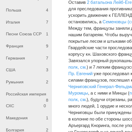
Оставив
2 батальона Лейб-Еге
для преследования противника
Польша
4
ускорить движение к ГЕЛЛЕНД
остановились, а
Семеновцы (с
Италия
7
Между тем, французы заняли 
Песни Союза ССР
1
нашим батареям. Чтобы выруч
покрытые лесом и штыками обр
Франция
9
Гвардейские части проследов
корпусу кн. Шаховского франц
Германия
7
Завязался упорный рукопашны
полк, см.
) и 7 легким француз
США
3
Пр. Евгений
уже проследовал к
силами французов, поспешил к
Румыния
2
Черниговский Генерал-Фельдм
Муромцы
, а с ними и Минцы (
п
Российская империя
полк, см
.), будучи отрезаны, 
8
много людей, 1 орудие и неск
СХС
0
Черниговцы были принуждены
Македония
1
в колонне по обе стороны шос
Аръергард Кноринга, после упо
Болгария
2
на Генерсдорф и на другой де