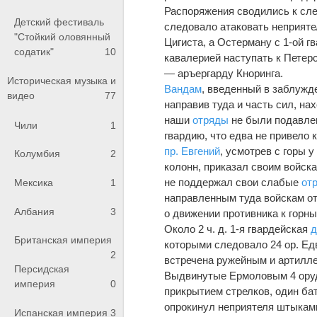
Распоряжения сводились к сле
Детский фестиваль
следовало атаковать неприяте
"Стойкий оловянный
Цигиста, а Остерману с 1-ой г
содатик"
10
кавалерией наступать к Петерс
— аръергарду Кноринга.
Историческая музыка и
Вандам
, введенный в заблужд
видео
77
направив туда и часть сил, н
наши
отряды
не были подавлен
Чили
1
гвардию, что едва не привел
пр. Евгений
, усмотрев с горы у
Колумбия
2
колонн, приказал своим войска
не поддержал свои слабые
от
Мексика
1
направленным туда войскам от
Албания
3
о движении противника к горны
Около 2 ч. д. 1-я гвардейская
д
Британская империя
которыми следовало 24 ор. Ед
2
встречена ружейным и артилле
Персидская
Выдвинутые Ермоловым 4 оруд
империя
0
прикрытием стрелков, один ба
опрокинул неприятеля штыками
Испанская империя
3