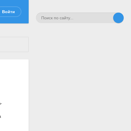
Войти
о-
а