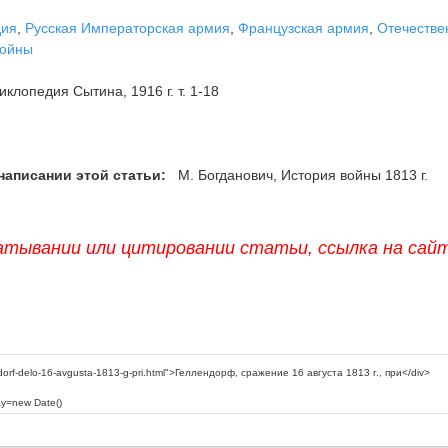
дия
,
Русская Императорская армия
,
Французская армия
,
Отечестве
войны
клопедия Сытина, 1916 г. т. 1-18
написании этой статьи:
М. Богданович, История войны 1813 г.
атывании или цитировании статьи, ссылка на сай