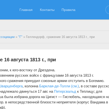
Главная
Контакты
Правила
ссоциации
»
"Г"
» Геллендорф, сражение 16 августа 1813 г., при
16 августа 1813 г., при
ии, к юго-востоку от Дрездена.
овением русских войск с французами 16 августа 1813 г.
ого сражения принудил союзные армии отступить в Богемию.
Шварценберга
, колонна
Барклая-де-Толли (см.)
, в составе русск
 надлежало двинуться 17 авг. на
Петерсвальд
к Теплицу; для
а была избрана дорога на Цигист — Гисгюбель, находящаяся н
ер. в непосредственной близости неприятеля (корпус Вандама в
рф).