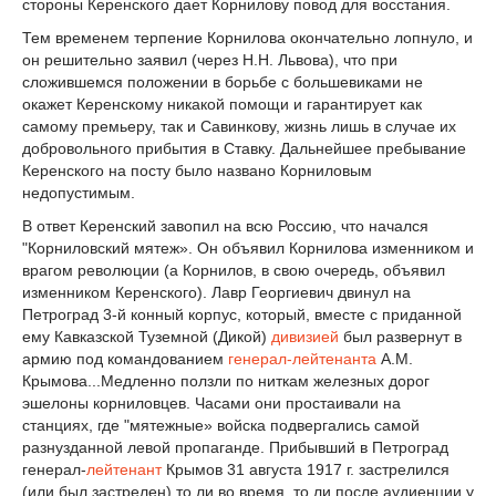
стороны Керенского дает Корнилову повод для восстания.
Тем временем терпение Корнилова окончательно лопнуло, и
он решительно заявил (через Н.Н. Львова), что при
сложившемся положении в борьбе с большевиками не
окажет Керенскому никакой помощи и гарантирует как
самому премьеру, так и Савинкову, жизнь лишь в случае их
добровольного прибытия в Ставку. Дальнейшее пребывание
Керенского на посту было названо Корниловым
недопустимым.
В ответ Керенский завопил на всю Россию, что начался
"Корниловский мятеж». Он объявил Корнилова изменником и
врагом революции (а Корнилов, в свою очередь, объявил
изменником Керенского). Лавр Георгиевич двинул на
Петроград 3-й конный корпус, который, вместе с приданной
ему Кавказской Туземной (Дикой)
дивизией
был развернут в
армию под командованием
генерал-лейтенанта
А.М.
Крымова...Медленно ползли по ниткам железных дорог
эшелоны корниловцев. Часами они простаивали на
станциях, где "мятежные» войска подвергались самой
разнузданной левой пропаганде. Прибывший в Петроград
генерал-
лейтенант
Крымов 31 августа 1917 г. застрелился
(или был застрелен) то ли во время, то ли после аудиенции у