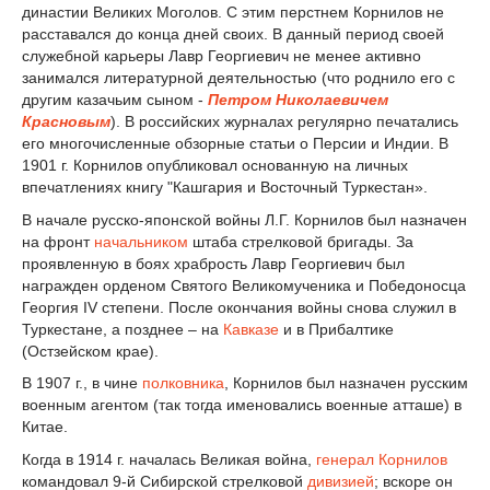
династии Великих Моголов. С этим перстнем Корнилов не
расставался до конца дней своих. В данный период своей
служебной карьеры Лавр Георгиевич не менее активно
занимался литературной деятельностью (что роднило его с
другим казачьим сыном -
Петром Николаевичем
Красновым
). В российских журналах регулярно печатались
его многочисленные обзорные статьи о Персии и Индии. В
1901 г. Корнилов опубликовал основанную на личных
впечатлениях книгу "Кашгария и Восточный Туркестан».
В начале русско-японской войны Л.Г. Корнилов был назначен
на фронт
начальником
штаба стрелковой бригады. За
проявленную в боях храбрость Лавр Георгиевич был
награжден орденом Святого Великомученика и Победоносца
Георгия IV степени. После окончания войны снова служил в
Туркестане, а позднее – на
Кавказе
и в Прибалтике
(Остзейском крае).
В 1907 г., в чине
полковника
, Корнилов был назначен русским
военным агентом (так тогда именовались военные атташе) в
Китае.
Когда в 1914 г. началась Великая война,
генерал Корнилов
командовал 9-й Сибирской стрелковой
дивизией
; вскоре он