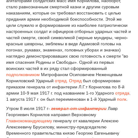
агитаторами солдатских масс имя Корнилова, наоборот,
стало равнозначным смертной казни и другим суровым
наказаниям, которые он требовал восстановить с целью
придания армии необходимой боеспособности. Этой же
цели служило и формирование из наиболее патриотически
настроенных солдат и офицеров отборных ударных частей и
частей смерти, своей символикой (черные мундиры, черно-
красные шевроны, эмблемы в виде Адамовой головы на
погонах, рукавах, знаменах, головных уборах и значках)
наглядно демонстрировавших свою готовность к смерти "во
имя спасения Родины и Свободы». Одной из первых
воинских частей в их ряду стал сформированный
подполковником
Митрофаном Осиповичем Неженцевым
Корниловский Ударный
отряд
.
Отряд
был сформирован
приказом генерала от инфантерии Л.Г.т Корнилова по 8-й
армии 10-9 мая 1917 г. под названием 1-го Ударного
отряда
.
1 августа 1917 г. он был переименован в 1-й Ударный
полк
.
Утром 8 июля 1917 г-
генерал-от-инфантерии
Лавр
Георгиевич Корнилов направил Верховному
Главнокомандующему
генералу от кавалерии Алексею
Алексеевичу Брусилову, министру-председателю
Временного правительства князю Георгию Евгеньевичу