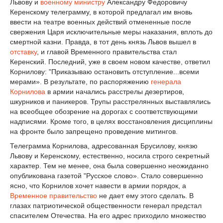
Львову и
военному министру
Александру Федоровичу
Керенскому телеграмму, в которой предлагал им вновь
ввести на театре военных действий отмененные после
свержения Царя исключительные меры наказания, вплоть до
смертной казни. Правда, в тот день князь Львов вышел в
отставку
, и главой Временного правительства стал
Керенский. Последний, уже в своем новом качестве, ответил
Корнилову: "Приказываю остановить отступление...всеми
мерами». В результате, по распоряжению
генерала
Корнилова
в армии начались расстрелы дезертиров,
шкурников и паникеров. Трупы расстрелянных выставлялись
на всеобщее обозрение на дорогах с соответствующими
надписями. Кроме того, в целях восстановления дисциплины
на фронте было запрещено проведение митингов.
Телеграмма Корнилова, адресованная Брусилову, князю
Львову и Керенскому, естественно, носила строго секретный
характер. Тем не менее, она была совершенно неожиданно
опубликована газетой "Русское слово». Стало совершенно
ясно, что Корнилов хочет навести в армии порядок, а
Временное правительство
не дает ему этого сделать. В
глазах патриотической общественности генерал предстал
спасителем Отечества. На его адрес приходило множество