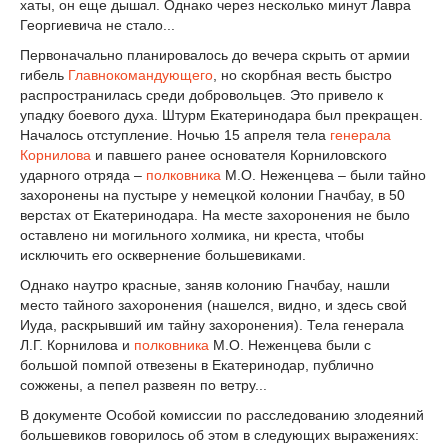
хаты, он еще дышал. Однако через несколько минут Лавра
Георгиевича не стало...
Первоначально планировалось до вечера скрыть от армии
гибель
Главнокомандующего
, но скорбная весть быстро
распространилась среди добровольцев. Это привело к
упадку боевого духа. Штурм Екатеринодара был прекращен.
Началось отступление. Ночью 15 апреля тела
генерала
Корнилова
и павшего ранее основателя Корниловского
ударного отряда –
полковника
М.О. Неженцева – были тайно
захоронены на пустыре у немецкой колонии Гначбау, в 50
верстах от Екатеринодара. На месте захоронения не было
оставлено ни могильного холмика, ни креста, чтобы
исключить его осквернение большевиками.
Однако наутро красные, заняв колонию Гначбау, нашли
место тайного захоронения (нашелся, видно, и здесь свой
Иуда, раскрывший им тайну захоронения). Тела генерала
Л.Г. Корнилова и
полковника
М.О. Неженцева были с
большой помпой отвезены в Екатеринодар, публично
сожжены, а пепел развеян по ветру...
В документе Особой комиссии по расследованию злодеяний
большевиков говорилось об этом в следующих выражениях: