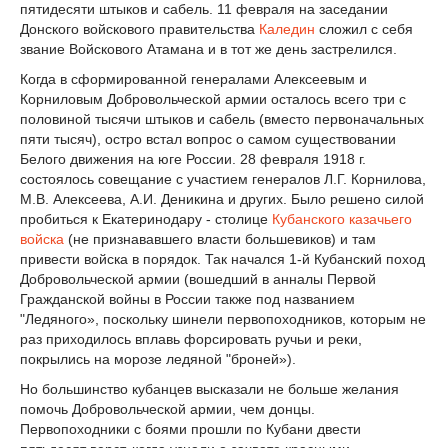
пятидесяти штыков и сабель. 11 февраля на заседании
Донского войскового правительства
Каледин
сложил с себя
звание Войскового Атамана и в тот же день застрелился.
Когда в сформированной генералами Алексеевым и
Корниловым Добровольческой армии осталось всего три с
половиной тысячи штыков и сабель (вместо первоначальных
пяти тысяч), остро встал вопрос о самом существовании
Белого движения на юге России. 28 февраля 1918 г.
состоялось совещание с участием генералов Л.Г. Корнилова,
М.В. Алексеева, А.И. Деникина и других. Было решено силой
пробиться к Екатеринодару - столице
Кубанского казачьего
войска
(не признававшего власти большевиков) и там
привести войска в порядок. Так начался 1-й Кубанский поход
Добровольческой армии (вошедший в анналы Первой
Гражданской войны в России также под названием
"Ледяного», поскольку шинели первопоходников, которым не
раз приходилось вплавь форсировать ручьи и реки,
покрылись на морозе ледяной "броней»).
Но большинство кубанцев высказали не больше желания
помочь Добровольческой армии, чем донцы.
Первопоходники с боями прошли по Кубани двести