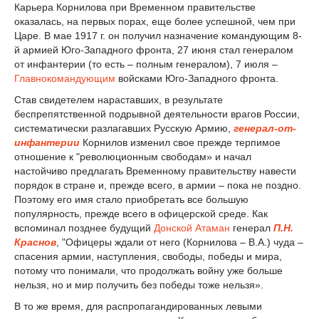
Карьера Корнилова при Временном правительстве
оказалась, на первых порах, еще более успешной, чем при
Царе. В мае 1917 г. он получил назначение командующим 8-
й армией Юго-Западного фронта, 27 июня стал генералом
от инфантерии (то есть – полным генералом), 7 июля –
Главнокомандующим
войсками Юго-Западного фронта.
Став свидетелем нараставших, в результате
беспрепятственной подрывной деятельности врагов России,
систематически разлагавших Русскую Армию,
генерал-от-
инфантерии
Корнилов изменил свое прежде терпимое
отношение к "революционным свободам» и начал
настойчиво предлагать Временному правительству навести
порядок в стране и, прежде всего, в армии – пока не поздно.
Поэтому его имя стало приобретать все большую
популярность, прежде всего в офицерской среде. Как
вспоминал позднее будущий
Донской Атаман
генерал
П.Н.
Краснов
, "Офицеры ждали от него (Корнилова – В.А.) чуда –
спасения армии, наступления, свободы, победы и мира,
потому что понимали, что продолжать войну уже больше
нельзя, но и мир получить без победы тоже нельзя».
В то же время, для распропагандированных левыми