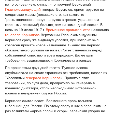
на то основанием, считал, что прежний Верховный
Главнокомандующий
генерал Брусилов, ориентируется на
солдатские массы (носившие его, как какого-то
"революционного папу» на руках в кресле, украшенном
красными лентами!) больше, чем на командный состав. В
ночь на 19 июля 1917 г.
Временное правительство
назначило
генерала Корнилова
Верховным Главнокомандуюшим.
Корнилов сразу же выдвинул условия, при которых был
согласен принять новое назначение. В качестве первого
обязательного условия он назвал "ответственность перед
собственной совестью и всем народом». Далее шли
требования, выдвигавшиеся Корниловым и раньше.
По прошествии двух дней газета "Русское слово»
опубликовала на своих страницах эти требования, назвав их
"Условиями
генерала Корнилова
». Принятие этих
требований, по сути дела, превратило бы генерала в
военного диктатора, столь необходимого истерзанной
войной и внутренней смутой России.
Корнилов считал власть Временного правительства
гибельной для России. По этому спору к них в Керенским не
раз возникали жаркие споры и ссоры. Керенский упорно не