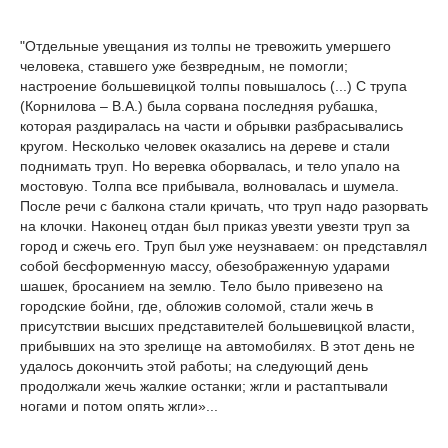
"Отдельные увещания из толпы не тревожить умершего
человека, ставшего уже безвредным, не помогли;
настроение большевицкой толпы повышалось (...) С трупа
(Корнилова – В.А.) была сорвана последняя рубашка,
которая раздиралась на части и обрывки разбрасывались
кругом. Несколько человек оказались на дереве и стали
поднимать труп. Но веревка оборвалась, и тело упало на
мостовую. Толпа все прибывала, волновалась и шумела.
После речи с балкона стали кричать, что труп надо разорвать
на клочки. Наконец отдан был приказ увезти увезти труп за
город и сжечь его. Труп был уже неузнаваем: он представлял
собой бесформенную массу, обезображенную ударами
шашек, бросанием на землю. Тело было привезено на
городские бойни, где, обложив соломой, стали жечь в
присутствии высших представителей большевицкой власти,
прибывших на это зрелище на автомобилях. В этот день не
удалось докончить этой работы; на следующий день
продолжали жечь жалкие останки; жгли и растаптывали
ногами и потом опять жгли»...