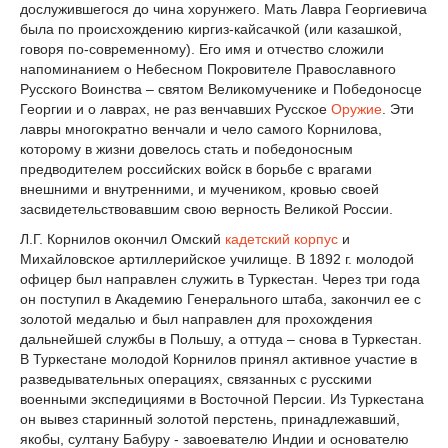
дослужившегося до чина хорунжего. Мать Лавра Георгиевича
была по происхождению киргиз-кайсачкой (или казашкой,
говоря по-современному). Его имя и отчество сложили
напоминанием о Небесном Покровителе Православного
Русского Воинства – святом Великомученике и Победоносце
Георгии и о лаврах, не раз венчавших Русское
Оружие
. Эти
лавры многократно венчали и чело самого Корнилова,
которому в жизни довелось стать и победоносным
предводителем российских войск в борьбе с врагами
внешними и внутренними, и мучеником, кровью своей
засвидетельствовавшим свою верность Великой России.
Л.Г. Корнилов окончил Омский
кадетский корпус
и
Михайловское артиллерийское училище. В 1892 г. молодой
офицер был направлен служить в Туркестан. Через три года
он поступил в Академию Генерального штаба, закончил ее с
золотой медалью и был направлен для прохождения
дальнейшей службы в Польшу, а оттуда – снова в Туркестан.
В Туркестане молодой Корнилов принял активное участие в
разведывательных операциях, связанных с русскими
военными экспедициями в Восточной Персии. Из Туркестана
он вывез старинный золотой перстень, принадлежавший,
якобы, султану Бабуру - завоевателю Индии и основателю