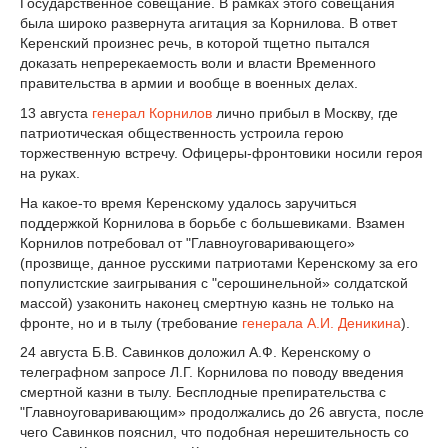
Государственное совещание. В рамках этого совещания
была широко развернута агитация за Корнилова. В ответ
Керенский произнес речь, в которой тщетно пытался
доказать непререкаемость воли и власти Временного
правительства в армии и вообще в военных делах.
13 августа
генерал Корнилов
лично прибыл в Москву, где
патриотическая общественность устроила герою
торжественную встречу. Офицеры-фронтовики носили героя
на руках.
На какое-то время Керенскому удалось заручиться
поддержкой Корнилова в борьбе с большевиками. Взамен
Корнилов потребовал от "Главноуговаривающего»
(прозвище, данное русскими патриотами Керенскому за его
популистские заигрывания с "серошинельной» солдатской
массой) узаконить наконец смертную казнь не только на
фронте, но и в тылу (требование
генерала А.И. Деникина
).
24 августа Б.В. Савинков доложил А.Ф. Керенскому о
телеграфном запросе Л.Г. Корнилова по поводу введения
смертной казни в тылу. Бесплодные препирательства с
"Главноуговаривающим» продолжались до 26 августа, после
чего Савинков пояснил, что подобная нерешительность со