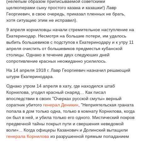
(нелепым образом приписываемой советскими
щелкоперами сыну простого казака и казашки!) Лавр
Георгиевич, в свою очередь, приказал пленных не брать,
хотя ситуацию этим не исправил).
9 апреля корниловцы начали стремительное наступление на
Екатеринодар. Несмотря на большие потери, им удалось
выбить большевиков с подступов к Екатеринодару и к утру 11
апреля очистить от большевиков предместья кубанской
столицы. Однако в течение двух следуюших дней
сопротивление красных неожиданно усилилось.
На 14 апреля 1918 г. Лавр Георгиевич назначил решающий
штурм Екатеринодара.
Однако утром 14 апреля в хату, где находился штаб
Корнилова, угодил красный снаряд… Как писал
впоследствии в своих "Очерках русской смуты» верный
соратник убитого
генерал Деникин
, "Неприятельская граната
попала в дом только одна, только в комнату Корнилова, когда
он был в ней, и убила только его одного. Мистический покров
предвечной тайны покрыл пути и свершения неведомой
воли»... Когда офицеры Казанович и Долинский вытащили
генерала Корнилова
из разрушенной прямым попаданием