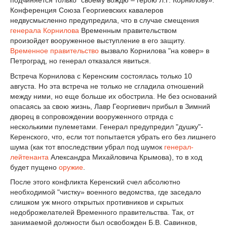
Конференция Союза Георгиевских кавалеров
недвусмысленно предупредила, что в случае смещения
генерала Корнилова
Временным правительством
произойдет вооруженное выступление в его защиту.
Временное правительство
вызвало Корнилова "на ковер» в
Петроград, но генерал отказался явиться.
Встреча Корнилова с Керенским состоялась только 10
августа. Но эта встреча не только не сгладила отношений
между ними, но еще больше их обострила. Не без оснований
опасаясь за свою жизнь, Лавр Георгиевич прибыл в Зимний
дворец в сопровождении вооруженного отряда с
несколькими пулеметами. Генерал предупредил "душку"-
Керенского, что, если тот попытается убрать его без лишнего
шума (как тот впоследствии убрал под шумок
генерал-
лейтенанта
Александра Михайловича Крымова), то в ход
будет пущено
оружие
.
После этого конфликта Керенский счел абсолютно
необходимой "чистку» военного ведомства, где заседало
слишком уж много открытых противников и скрытых
недоброжелателей Временного правительства. Так, от
занимаемой должности был освобожден Б.В. Савинков,