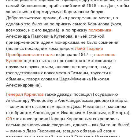
самый Кирпичников, прибывший зимой 1918 г. на Дон, чтобы
записаться в формируемую Корниловым белую
Добровольческую армию, был расстрелян на месте, но
сделано это было не по приказу самого Корнилова (хотя,
возможно, и с его ведома), а по приказу
полковника
Александра Павловича Кутепова, в чьей стойкой
приверженности идеям монархизма не было сомнений
(являясь последним командиром
Лейб-Гвардии
Преображенского полка
в феврале 1917 г.,
полковник
Кутепов
тщетно пытался противостоять мятежникам с
оружием в руках, в чем, однако, не преуспел, ввиду
господствовавших повсеместно "измены, трусости и
обмана», говоря словами Царя-Мученика Николая
Александровича).
Генерал Корнилов
также дважды посещал Государыню
Александру Федоровну в Александровском дворце (5 марта
– совместно с заклятым врагом Дома Романовых, масоном-
октябристом Александром Ивановичем Гучковым, и 8 марта).
Об
этих посещениях Царицы Корниловым сохранились
весьма разноречивые сведения, однако – как бы то ни было!
– именно Лавр Георгиевич, всецело обязанный своим
положением и военной карьерой Государю Императору