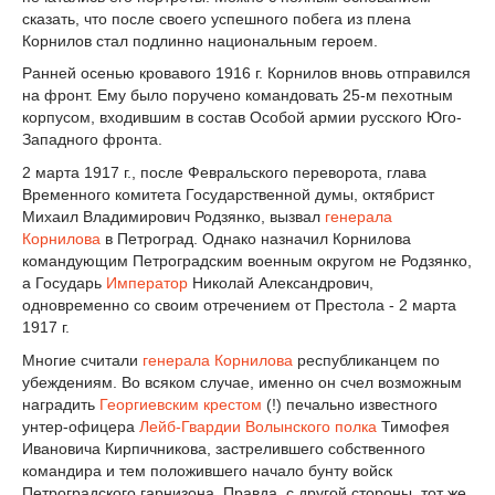
сказать, что после своего успешного побега из плена
Корнилов стал подлинно национальным героем.
Ранней осенью кровавого 1916 г. Корнилов вновь отправился
на фронт. Ему было поручено командовать 25-м пехотным
корпусом, входившим в состав Особой армии русского Юго-
Западного фронта.
2 марта 1917 г., после Февральского переворота, глава
Временного комитета Государственной думы, октябрист
Михаил Владимирович Родзянко, вызвал
генерала
Корнилова
в Петроград. Однако назначил Корнилова
командующим Петроградским военным округом не Родзянко,
а Государь
Император
Николай Александрович,
одновременно со своим отречением от Престола - 2 марта
1917 г.
Многие считали
генерала Корнилова
республиканцем по
убеждениям. Во всяком случае, именно он счел возможным
наградить
Георгиевским крестом
(!) печально известного
унтер-офицера
Лейб-Гвардии Волынского полка
Тимофея
Ивановича Кирпичникова, застрелившего собственного
командира и тем положившего начало бунту войск
Петроградского гарнизона. Правда, с другой стороны, тот же