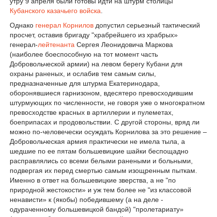
утру 9 апреля были готовы идти на штурм столицы
Кубанского казачьего войска
.
Однако
генерал Корнилов
допустил серьезный тактический
просчет, оставив бригаду "храбрейшего из храбрых»
генерал-
лейтенанта
Сергея Леонидовича Маркова
(наиболее боеспособную на тот момент часть
Добровольческой армии) на левом берегу Кубани для
охраны раненых, и ослабив тем самым силы,
предназначенные для штурма Екатеринодара,
оборонявшиеся гарнизоном, вдесятеро превосходившим
штурмующих по численности, не говоря уже о многократном
превосходстве красных в артиллерии и пулеметах,
боеприпасах и продовольствии. С другой стороны, вряд ли
можно по-человечески осуждать Корнилова за это решение –
Добровольческая армия практически не имела тыла, а
шедшие по ее пятам большевицкие шайки беспощадно
расправлялись со всеми белыми ранеными и больными,
подвергая их перед смертью самым изощренным пыткам.
Именно в ответ на большевицкие зверства, а не "по
природной жестокости» и уж тем более не "из классовой
ненависти» к (якобы) победившему (а на деле -
одураченному большевицкой бандой) "пролетариату»