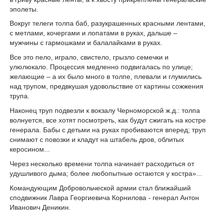
эполеты.
Вокруг телеги толпа баб, разукрашенных красными лентами,
с метлами, кочергами и лопатами в руках, дальше –
мужчины с гармошками и балалайками в руках.
Все это пело, играло, свистело, грызло семечки и
улюлюкало. Процессия медленно подвигалась по улице;
желающие – а их было много в толпе, плевали и глумились
над трупом, предвкушая удовольствие от картины сожжения
трупа.
Наконец труп подвезли к вокзалу Черноморской ж.д.: толпа
волнуется, все хотят посмотреть, как будут сжигать на костре
генерала. Бабы с детьми на руках пробиваются вперед; труп
снимают с повозки и кладут на штабель дров, облитых
керосином...
Через несколько времени толпа начинает расходиться от
удушливого дыма; более любопытные остаются у костра»...
Командующим Добровольческой армии стал ближайший
сподвижник Лавра Георгиевича Корнилова - генерал Антон
Иванович Деникин.