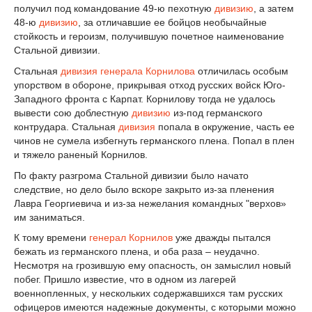
получил под командование 49-ю пехотную
дивизию
, а затем
48-ю
дивизию
, за отличавшие ее бойцов необычайные
стойкость и героизм, получившую почетное наименование
Стальной дивизии.
Стальная
дивизия
генерала Корнилова
отличилась особым
упорством в обороне, прикрывая отход русских войск Юго-
Западного фронта с Карпат. Корнилову тогда не удалось
вывести сою доблестную
дивизию
из-под германского
контрудара. Стальная
дивизия
попала в окружение, часть ее
чинов не сумела избегнуть германского плена. Попал в плен
и тяжело раненый Корнилов.
По факту разгрома Стальной дивизии было начато
следствие, но дело было вскоре закрыто из-за пленения
Лавра Георгиевича и из-за нежелания командных "верхов»
им заниматься.
К тому времени
генерал Корнилов
уже дважды пытался
бежать из германского плена, и оба раза – неудачно.
Несмотря на грозившую ему опасность, он замыслил новый
побег. Пришло известие, что в одном из лагерей
военнопленных, у нескольких содержавшихся там русских
офицеров имеются надежные документы, с которыми можно