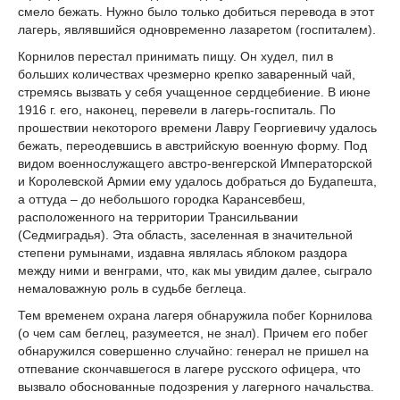
смело бежать. Нужно было только добиться перевода в этот
лагерь, являвшийся одновременно лазаретом (госпиталем).
Корнилов перестал принимать пищу. Он худел, пил в
больших количествах чрезмерно крепко заваренный чай,
стремясь вызвать у себя учащенное сердцебиение. В июне
1916 г. его, наконец, перевели в лагерь-госпиталь. По
прошествии некоторого времени Лавру Георгиевичу удалось
бежать, переодевшись в австрийскую военную форму. Под
видом военнослужащего австро-венгерской Императорской
и Королевской Армии ему удалось добраться до Будапешта,
а оттуда – до небольшого городка Карансевбеш,
расположенного на территории Трансильвании
(Седмиградья). Эта область, заселенная в значительной
степени румынами, издавна являлась яблоком раздора
между ними и венграми, что, как мы увидим далее, сыграло
немаловажную роль в судьбе беглеца.
Тем временем охрана лагеря обнаружила побег Корнилова
(о чем сам беглец, разумеется, не знал). Причем его побег
обнаружился совершенно случайно: генерал не пришел на
отпевание скончавшегося в лагере русского офицера, что
вызвало обоснованные подозрения у лагерного начальства.