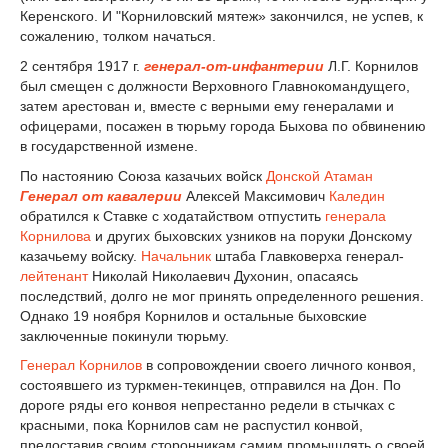
Керенского. И "Корниловский мятеж» закончился, не успев, к
сожалению, толком начаться.
2 сентября 1917 г.
генерал-от-инфантерии
Л.Г. Корнилов
был смещен с должности Верховного Главнокомандущего,
затем арестован и, вместе с верными ему генералами и
офицерами, посажен в тюрьму города Быхова по обвинению
в государственной измене.
По настоянию Союза казачьих войск
Донской Атаман
Генерал от кавалерии
Алексей Максимович
Каледин
обратился к Ставке с ходатайством отпустить
генерала
Корнилова
и других быховских узников на поруки Донскому
казачьему войску.
Начальник
штаба Главковерха генерал-
лейтенант
Николай Николаевич Духонин, опасаясь
последствий, долго не мог принять определенного решения.
Однако 19 ноября Корнилов и остальные быховские
заключенные покинули тюрьму.
Генерал Корнилов
в сопровождении своего личного конвоя,
состоявшего из туркмен-текинцев, отправился на Дон. По
дороге ряды его конвоя непрестанно редели в стычках с
красными, пока Корнилов сам не распустил конвой,
предоставив своим сторонникам самим промышлять о своей