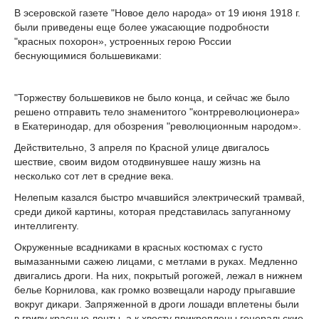
В эсеровской газете "Новое дело народа» от 19 июня 1918 г.
были приведены еще более ужасающие подробности
"красных похорон», устроенных герою России
беснующимися большевиками:
"Торжеству большевиков не было конца, и сейчас же было
решено отправить тело знаменитого "контрреволюционера»
в Екатеринодар, для обозрения "революционным народом».
Действительно, 3 апреля по Красной улице двигалось
шествие, своим видом отодвинувшее нашу жизнь на
несколько сот лет в средние века.
Нелепым казался быстро мчавшийся электрический трамвай,
среди дикой картины, которая представилась запуганному
интеллигенту.
Окруженные всадниками в красных костюмах с густо
вымазанными сажею лицами, с метлами в руках. Медленно
двигались дроги. На них, покрытый рогожей, лежал в нижнем
белье Корнилова, как громко возвещали народу прыгавшие
вокруг дикари. Запряженной в дроги лошади вплетены были
в гриву красные ленты, а к хвосту прикреплены генеральские