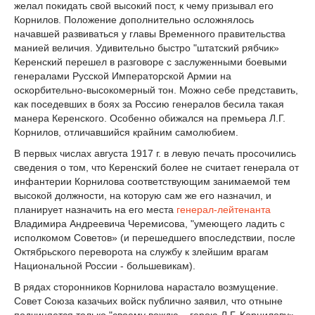
желал покидать свой высокий пост, к чему призывал его
Корнилов. Положение дополнительно осложнялось
начавшей развиваться у главы Временного правительства
манией величия. Удивительно быстро "штатский рябчик»
Керенский перешел в разговоре с заслуженными боевыми
генералами Русской Императорской Армии на
оскорбительно-высокомерный тон. Можно себе представить,
как поседевших в боях за Россию генералов бесила такая
манера Керенского. Особенно обижался на премьера Л.Г.
Корнилов, отличавшийся крайним самолюбием.
В первых числах августа 1917 г. в левую печать просочились
сведения о том, что Керенский более не считает генерала от
инфантерии Корнилова соответствующим занимаемой тем
высокой должности, на которую сам же его назначил, и
планирует назначить на его места
генерал-лейтенанта
Владимира Андреевича Черемисова, "умеющего ладить с
исполкомом Советов» (и перешедшего впоследствии, после
Октябрьского переворота на службу к злейшим врагам
Национальной России - большевикам).
В рядах сторонников Корнилова нарастало возмущение.
Совет Союза казачьих войск публично заявил, что отныне
подчиняется только "своему вождю – герою Л.Г. Корнилову».