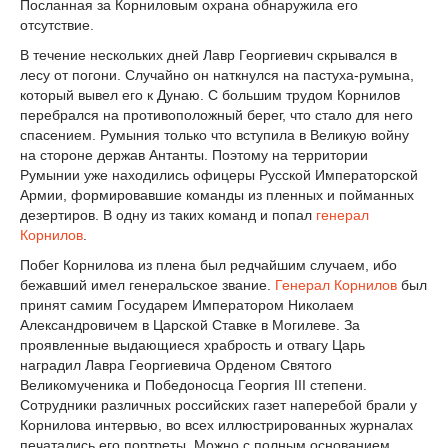
Посланная за Корниловым охрана обнаружила его
отсутствие.
В течение нескольких дней Лавр Георгиевич скрывался в
лесу от погони. Случайно он наткнулся на пастуха-румына,
который вывел его к Дунаю. С большим трудом Корнилов
перебрался на противоположный берег, что стало для него
спасением. Румыния только что вступила в Великую войну
на стороне держав Антанты. Поэтому на территории
Румынии уже находились офицеры Русской Императорской
Армии, формировавшие команды из пленных и пойманных
дезертиров. В одну из таких команд и попал
генерал
Корнилов
.
Побег Корнилова из плена был редчайшим случаем, ибо
бежавший имел генеральское звание.
Генерал Корнилов
был
принят самим Государем Императором Николаем
Александровичем в Царской Ставке в Могилеве. За
проявленные выдающиеся храбрость и отвагу Царь
наградил Лавра Георгиевича Орденом Святого
Великомученика и Победоносца Георгия III степени.
Сотрудники различных российских газет наперебой брали у
Корнилова интервью, во всех иллюстрированных журналах
печатались его портреты. Можно с полным основанием