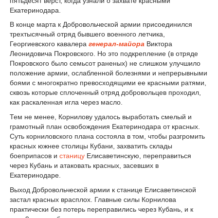
пятьдесят верст, когда узнали о захвате красными
Екатеринодара.
В конце марта к Добровольческой армии присоединился
трехтысячный отряд бывшего военного летчика,
Георгиевского кавалера
генерал-майора
Виктора
Леонидовича Покровского. Но это подкрепление (в отряде
Покровского было семьсот раненых) не слишком улучшило
положение армии, ослабленной болезнями и непрерывными
боями с многократно превосходящими ее красными ратями,
сквозь которые сплоченный отряд добровольцев проходил,
как раскаленная игла через масло.
Тем не менее, Корнилову удалось выработать смелый и
грамотный план освобождения Екатеринодара от красных.
Суть корниловского плана состояла в том, чтобы разгромить
красных южнее столицы Кубани, захватить склады
боеприпасов и
станицу
Елисаветинскую, переправиться
через Кубань и атаковать красных, засевших в
Екатеринодаре.
Выход Добровольческой армии к станице Елисаветинской
застал красных врасплох. Главные силы Корнилова
практически без потерь переправились через Кубань, и к