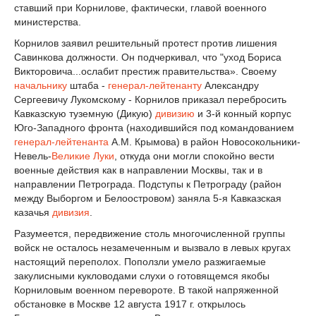
ставший при Корнилове, фактически, главой военного
министерства.
Корнилов заявил решительный протест против лишения
Савинкова должности. Он подчеркивал, что "уход Бориса
Викторовича...ослабит престиж правительства». Своему
начальнику
штаба -
генерал-лейтенанту
Александру
Сергеевичу Лукомскому - Корнилов приказал перебросить
Кавказскую туземную (Дикую)
дивизию
и 3-й конный корпус
Юго-Западного фронта (находившийся под командованием
генерал-лейтенанта
А.М. Крымова) в район Новосокольники-
Невель-
Великие Луки
, откуда они могли спокойно вести
военные действия как в направлении Москвы, так и в
направлении Петрограда. Подступы к Петрограду (район
между Выборгом и Белоостровом) заняла 5-я Кавказская
казачья
дивизия
.
Разумеется, передвижение столь многочисленной группы
войск не осталось незамеченным и вызвало в левых кругах
настоящий переполох. Поползли умело разжигаемые
закулисными кукловодами слухи о готовящемся якобы
Корниловым военном перевороте. В такой напряженной
обстановке в Москве 12 августа 1917 г. открылось