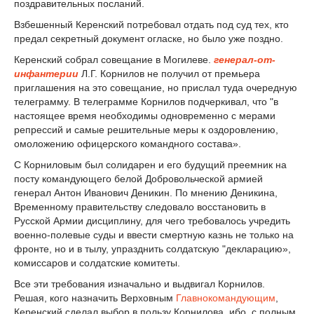
поздравительных посланий.
Взбешенный Керенский потребовал отдать под суд тех, кто
предал секретный документ огласке, но было уже поздно.
Керенский собрал совещание в Могилеве.
генерал-от-
инфантерии
Л.Г. Корнилов не получил от премьера
приглашения на это совещание, но прислал туда очередную
телеграмму. В телеграмме Корнилов подчеркивал, что "в
настоящее время необходимы одновременно с мерами
репрессий и самые решительные меры к оздоровлению,
омоложению офицерского командного состава».
С Корниловым был солидарен и его будущий преемник на
посту командующего белой Добровольческой армией
генерал Антон Иванович Деникин. По мнению Деникина,
Временному правительству следовало восстановить в
Русской Армии дисциплину, для чего требовалось учредить
военно-полевые суды и ввести смертную казнь не только на
фронте, но и в тылу, упразднить солдатскую "декларацию»,
комиссаров и солдатские комитеты.
Все эти требования изначально и выдвигал Корнилов.
Решая, кого назначить Верховным
Главнокомандующим
,
Керенский сделал выбор в пользу Корнилова, ибо, с полным