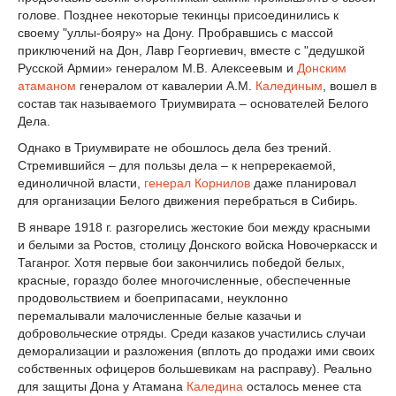
голове. Позднее некоторые текинцы присоединились к
своему "уллы-бояру» на Дону. Пробравшись с массой
приключений на Дон, Лавр Георгиевич, вместе с "дедушкой
Русской Армии» генералом М.В. Алексеевым и
Донским
атаманом
генералом от кавалерии А.М.
Калединым
, вошел в
состав так называемого Триумвирата – основателей Белого
Дела.
Однако в Триумвирате не обошлось дела без трений.
Стремившийся – для пользы дела – к непререкаемой,
единоличной власти,
генерал Корнилов
даже планировал
для организации Белого движения перебраться в Сибирь.
В январе 1918 г. разгорелись жестокие бои между красными
и белыми за Ростов, столицу Донского войска Новочеркасск и
Таганрог. Хотя первые бои закончились победой белых,
красные, гораздо более многочисленные, обеспеченные
продовольствием и боеприпасами, неуклонно
перемалывали малочисленные белые казачьи и
добровольческие отряды. Среди казаков участились случаи
деморализации и разложения (вплоть до продажи ими своих
собственных офицеров большевикам на расправу). Реально
для защиты Дона у Атамана
Каледина
осталось менее ста