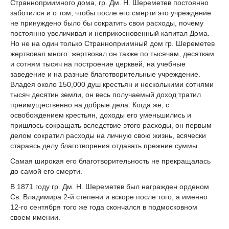
Странноприимного дома, гр. Дм. Н. Шереметев постоянно
заботился и о том, чтобы после его смерти это учреждение
не принуждено было бы сократить свои расходы, почему
постоянно увеличивал и неприкосновенный капитал Дома.
Но не на один только Странноприимный дом гр. Шереметев
жертвовал много: жертвовал он также по тысячам, десяткам
и сотням тысяч на построение церквей, на учебные
заведение и на разные благотворительные учреждение.
Владея около 150,000 душ крестьян и несколькими сотнями
тысяч десятин земли, он весь получаемый доход тратил
преимущественно на добрые дела. Когда же, с
освобождением крестьян, доходы его уменьшились и
пришлось сокращать вследствие этого расходы, он первым
делом сократил расходы на личную свою жизнь, всячески
стараясь делу благотворения отдавать прежние суммы.
Самая широкая его благотворительность не прекращалась
до самой его смерти.
В 1871 году гр. Дм. Н. Шереметев был награжден орденом
Св. Владимира 2-й степени и вскоре после того, а именно
12-го сентября того же года скончался в подмосковном
своем имении.