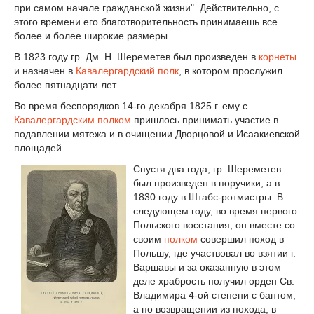
при самом начале гражданской жизни". Действительно, с
этого времени его благотворительность принимаешь все
более и более широкие размеры.
В 1823 году гр. Дм. Н. Шереметев был произведен в
корнеты
и назначен в
Кавалергардский полк
, в котором прослужил
более пятнадцати лет.
Во время беспорядков 14-го декабря 1825 г. ему с
Кавалергардским полком
пришлось принимать участие в
подавлении мятежа и в очищении Дворцовой и Исаакиевской
площадей.
Спустя два года, гр. Шереметев
был произведен в поручики, а в
1830 году в Штабс-ротмистры. В
следующем году, во время первого
Польского восстания, он вместе со
своим
полком
совершил поход в
Польшу, где участвовал во взятии г.
Варшавы и за оказанную в этом
деле храбрость получил орден Св.
Владимира 4-ой степени с бантом,
а по возвращении из похода, в