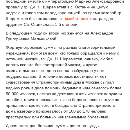
последний вместе с императрицею Мариею Александровной
провел у гр. Дм. Н. Шереметевf в с. Останкине целую
неделю и говел там перед коронацией, во время которой гр.
Шереметев был пожалован
гофмейстером
и награжден
орденом Св. Станислава 1-й степени.
В следующем году он вторично женился на Александре
Григорьевне Мельниковой.
Жертвуя огромные суммы на разные благотворительный
учреждения, помогая всем, кто только обращался к нему с
истинной нуждой, гр. Дм. H. Шереметев, однако, любил
делать все это без посторонней указки, и чужое
вмешательство в его дела всегда возбуждало у него
неудовольствие. В течение первых шестидесяти лет
существования Странноприимный дом в Москве сыграл
видную роль в деле помощи бедным: в нем лечилось более
50,000 человек, несколько десятков тысяч человек получили
пособие, причем несколько тысяч бедных невест получило
приданное; кроме того, в богадельне Странноприимного
дома ежегодно призревалось от 100 до 170 человек
престарелых или больных неизлечимыми болезнями.
Давая ежегодно большие суммы денег на нужды