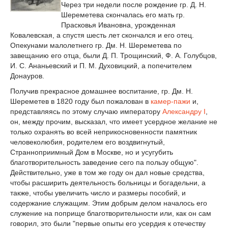
Через три недели после рождение гр. Д. Н.
Шереметева скончалась его мать гр.
Прасковья Ивановна, урожденная
Ковалевская, а спустя шесть лет скончался и его отец.
Опекунами малолетнего гр. Дм. Н. Шереметева по
завещанию его отца, были Д. П. Трощинский, Ф. А. Голубцов,
И. С. Ананьевский и П. М. Духовицкий, а попечителем
Донауров.
Получив прекрасное домашнее воспитание, гр. Дм. Н.
Шереметев в 1820 году был пожалован в
камер-пажи
и,
представляясь по этому случаю императору
Александру I
,
он, между прочим, высказал, что имеет усердное желание не
только охранять во всей неприкосновенности памятник
человеколюбия, родителем его воздвигнутый,
Странноприимный Дом в Москве, но и усугубить
благотворительность заведение сего па пользу общую".
Действительно, уже в том же году он дал новые средства,
чтобы расширить деятельность больницы и богадельни, а
также, чтобы увеличить число и размеры пособий, и
содержание служащим. Этим добрым делом началось его
служение на поприще благотворительности или, как он сам
говорил, это были "первые опыты его усердия к отечеству