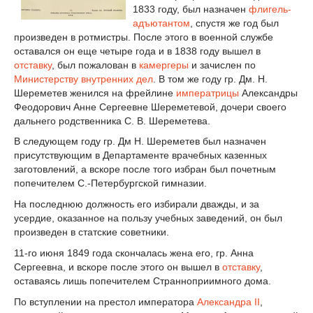
1833 году, был назначен
флигель-
адъютантом
, спустя же год был
произведен в ротмистры. После этого в военной службе
оставался он еще четыре года и в 1838 году вышел в
отставку
, был пожалован в
камергеры
и зачислен по
Министерству внутренних дел
. В том же году гр. Дм. Н.
Шереметев женился на фрейлине
императрицы
Александры
Феодорович Анне Сергеевне Шереметевой, дочери своего
дальнего родственника С. В. Шереметева.
В следующем году гр. Дм Н. Шереметев был назначен
присутствующим в Департаменте врачебных казенных
заготовлений, а вскоре после того избран был почетным
попечителем С.-Петербургской гимназии.
На последнюю должность его избирали дважды, и за
усердие, оказанное на пользу учебных заведений, он был
произведен в статские советники.
11-го июня 1849 года скончалась жена его, гр. Анна
Сергеевна, и вскоре после этого он вышел в
отставку
,
оставаясь лишь попечителем Странноприимного дома.
По вступлении на престол императора
Александра II
,