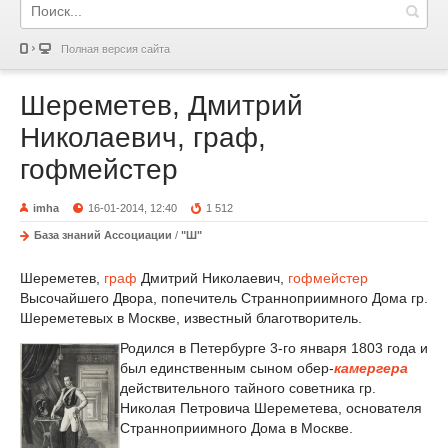
Полная версия сайта
Шереметев, Дмитрий
Николаевич, граф,
гофмейстер
imha
16-01-2014, 12:40
1 512
База знаний Ассоциации
/
"Ш"
Шереметев,
граф
Дмитрий Николаевич,
гофмейстер
Высочайшего Двора, попечитель Странноприимного Дома гр.
Шереметевых в Москве, известный благотворитель.
Родился в Петербурге 3-го января 1803 года и
был единственным сыном обер-
камергера
действительного тайного советника гр.
Николая Петровича Шереметева, основателя
Странноприимного Дома в Москве.