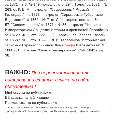
за 1871 г. т. 6, № 149, некролог, стр. 294; "Голос" за 1871 г. №
263, ст. К. В. М., некролог; "Современный Русский
Календарь", на 1873 г. некролог; "Харьковские Губернские
Ведомости" за 1852 г. № 7. ст. Л. Черторижского, стр. 54 —
57; "Современность" за 1871 г. № 36, некролог "Чтение в
Императорском Обществе Истории и древностей Российских
за 1872 г. кн. 2, стр. 222— 228; "Картинная Галерея Европы"
за 1868 г. № 5, стр. 91—98; Д. В. Тарасенков "Историческая
записка о Странноприимном Доме
графа
Шереметьева" М.
1860 г.; П. Плетнев "Отчеты Университета", Спб. 1842 г. стр.
38.
ВАЖНО:
При перепечатывании или
цитировании статьи, ссылка на сайт
обязательна !
html-ссылка на публикацию
BB-ссылка на публикацию
Прямая ссылка на публикацию