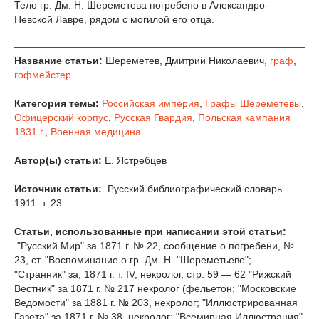
Тело гр. Дм. Н. Шереметева погребено в Александро-
Невской Лавре, рядом с могилой его отца.
Название статьи:
Шереметев, Дмитрий Николаевич,
граф
,
гофмейстер
Категория темы:
Российская империя
,
Графы Шереметевы
,
Офицерский корпус
,
Русская Гвардия
,
Польская кампания
1831 г.
,
Военная медицина
Автор(ы) статьи:
Е. Ястребцев
Источник статьи:
Русский библиографический словарь.
1911. т. 23
Статьи, использованные при написании этой статьи:
"Русский Мир" за 1871 г. № 22, сообщение о погребени, №
23, ст. "Воспоминание о гр. Дм. Н. "Шереметьеве";
"Странник" за, 1871 г. т. IV, некролог, стр. 59 — 62 "Рижский
Вестник" за 1871 г. № 217 некролог (фельетон; "Московские
Ведомости" за 1881 г. № 203, некролог; "Иллюстрированная
Газета" за 1871 г. № 38, некролог; "Всемирная Иллюстрация"