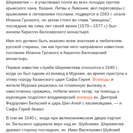
Шереметев — в участвовал почти во всех походах против
крымского хана, Казани, Литвы и Ливонии; вел переговоры с
крымскими и литовскими послами; подвергся в 1563 г. опале
Иоанна Грозного, но затем стоял во главе "земщины",
последние же семь лет своей жизни (1570—1577 г.) был
иноком Кирилло-Белозерского монастыря.
Имя его должно быть знакомо всем знатокам и любителям
русской старины, так как против него направлено известное
послание Иоанна Грозного в Кирилло-Белозерский
монастырь.
Первое известие службе Шереметева относится к 1540 г.,
когда он был одним из воевод в Муроме, во время приступа к
этому городу Казанского царя Сафа-Гирея.
Воеводы
и
жители Мурома решились на отчаянную вылазку и,
ожесточенно сражаясь, побили много татар; на помощь к
муромцам подоспел владимирский
воевода
кн. Дмитрий
Федорович Бельский и царь Шиг-Алей с касимовцами, — и
Сафа-Гирей бежал.
В том же 1540 г., когда при великокняжеском дворе партия
кн. Бельского одержала верх над кн. Шуйскими, Шереметев
держал сторону последних; кн. Иван Васильевич Шуйский