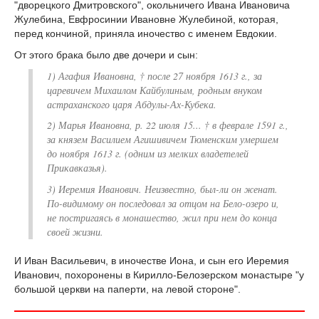
"дворецкого Дмитровского", окольничего Ивана Ивановича
Жулебина, Евфросинии Ивановне Жулебиной, которая,
перед кончиной, приняла иночество с именем Евдокии.
От этого брака было две дочери и сын:
1) Агафия Ивановна, † после 27 ноября 1613 г., за
царевичем Михаилом Кайбулиным, родным внуком
астраханского царя Абдулы-Ах-Кубека.
2) Марья Ивановна, р. 22 июля 15... † в феврале 1591 г.,
за князем Василием Агишивичем Тюменским умершем
до ноября 1613 г. (одним из мелких владетелей
Прикавказья).
3) Иеремия Иванович. Неизвестно, был-ли он женат.
По-видимому он последовал за отцом на Бело-озеро и,
не постригаясь в монашество, жил при нем до конца
своей жизни.
И Иван Васильевич, в иночестве Иона, и сын его Иеремия
Иванович, похоронены в Кирилло-Белозерском монастыре "у
большой церкви на паперти, на левой стороне".