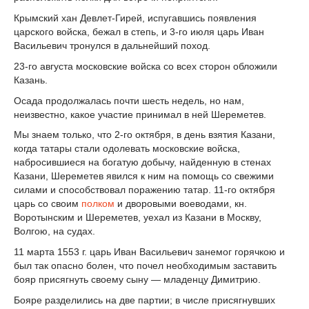
Крымский хан Девлет-Гирей, испугавшись появления
царского войска, бежал в степь, и 3-го июля царь Иван
Васильевич тронулся в дальнейший поход.
23-го августа московские войска со всех сторон обложили
Казань.
Осада продолжалась почти шесть недель, но нам,
неизвестно, какое участие принимал в ней Шереметев.
Мы знаем только, что 2-го октября, в день взятия Казани,
когда татары стали одолевать московские войска,
набросившиеся на богатую добычу, найденную в стенах
Казани, Шереметев явился к ним на помощь со свежими
силами и способствовал поражению татар. 11-го октября
царь со своим
полком
и дворовыми воеводами, кн.
Воротынским и Шереметев, уехал из Казани в Москву,
Волгою, на судах.
11 марта 1553 г. царь Иван Васильевич занемог горячкою и
был так опасно болен, что почел необходимым заставить
бояр присягнуть своему сыну — младенцу Димитрию.
Бояре разделились на две партии; в числе присягнувших