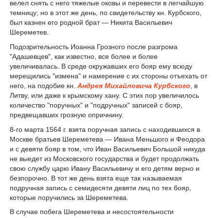
велел снять с него тяжелые оковы и перевести в легчайшую
темницу; но в этот же день, по свидетельству кн. Курбского,
был казнен его родной брат — Никита Васильевич
Шереметев.
Подозрительность Иоанна Грозного после разгрома
"Адашевцев", как известно, все более и более
увеличивалась. В среде окружавших его бояр ему всюду
мерещились "измена" и намерение с их стороны отъехать от
него, на подобие кн.
Андрея Михайловича Курбского
, в
Литву, или даже к крымскому хану. С этих пор увеличилось
количество "поручных" и "подручных" записей с бояр,
предвещавших грозную опричнину.
8-го марта 1564 г. взята поручная запись с находившихся в
Москве братьев Шереметева — Ивана Меньшого и Феодора
и с девяти бояр в том, что Иван Васильевич Большой никуда
не выедет из Московского государства и будет продолжать
свою службу царю Ивану Васильевичу и его детям верно и
безпорочно. В тот же день взята еще так называемая
подручная запись с семидесяти девяти лиц по тех бояр,
которые поручились за Шереметева.
В случае побега Шереметева и несостоятельности