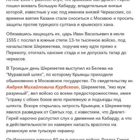
пошел воевать Большую Кабарду, владетельные князья
которой, известные у нас под именем князей Черкасских, со
времени взятия Казани стали сноситься с Москвою и просить
защиты против турецкого султана и крымского хана.
Обязавшись защищать их, царь Иван Васильевич в июле
1555 г. послал в южные степи 13-ти тысячное войско, под
начальством Шереметева, поручив ему идти прямо к
Перекопу, отогнать ханские стада и не допускать татар до
черкасов.
В Троицын день Шереметев выступил из Белева на
"Муравский шлях", по которому Крымцы приходили
обыкновенно в Московское государство. По свидетельству кн.
Андрея Михайловича Курбского
, Шереметев, "яко муж
разумный", вел войско со всеми предосторожностями, имея
"стражу с обоих боков зело прилежную и подъезды под
шляхта. Вскоре открылась хитрость Крымцев; к Шереметеву
явился разведчик от Святых гор, с известием, что Девлет-
Гирей нарочно распустил слух о движении на Кабарду, а что
в действительности он намерен напасть врасплох на
рязанскую или тульскую окраину.
От Изюмского кургана 60-ти тысячное войско Девлет-Гирея