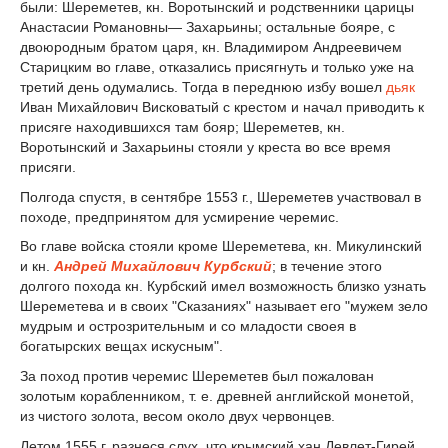
были: Шереметев, кн. Воротынский и родственники царицы
Анастасии Романовны— Захарьины; остальные бояре, с
двоюродным братом царя, кн. Владимиром Андреевичем
Старицким во главе, отказались присягнуть и только уже на
третий день одумались. Тогда в переднюю избу вошел
дьяк
Иван Михайлович Висковатый с крестом и начал приводить к
присяге находившихся там бояр; Шереметев, кн.
Воротынский и Захарьины стояли у креста во все время
присяги.
Полгода спустя, в сентябре 1553 г., Шереметев участвовал в
походе, предпринятом для усмирение черемис.
Во главе войска стояли кроме Шереметева, кн. Микулинский
и кн.
Андрей Михайлович Курбский
; в течение этого
долгого похода кн. Курбский имел возможность близко узнать
Шереметева и в своих "Сказаниях" называет его "мужем зело
мудрым и острозрительным и со младости своея в
богатырских вещах искусным".
За поход против черемис Шереметев был пожалован
золотым корабленником, т. е. древней английской монетой,
из чистого золота, весом около двух червонцев.
Летом 1555 г. разнеся слух, что крымский хан Девлет-Гирей