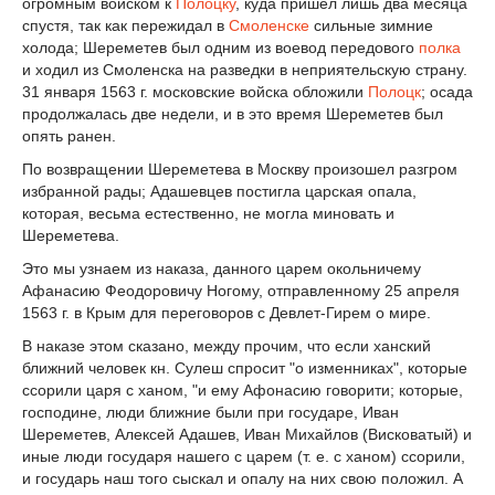
огромным войском к
Полоцку
, куда пришел лишь два месяца
спустя, так как пережидал в
Смоленске
сильные зимние
холода; Шереметев был одним из воевод передового
полка
и ходил из Смоленска на разведки в неприятельскую страну.
31 января 1563 г. московские войска обложили
Полоцк
; осада
продолжалась две недели, и в это время Шереметев был
опять ранен.
По возвращении Шереметева в Москву произошел разгром
избранной рады; Адашевцев постигла царская опала,
которая, весьма естественно, не могла миновать и
Шереметева.
Это мы узнаем из наказа, данного царем окольничему
Афанасию Феодоровичу Ногому, отправленному 25 апреля
1563 г. в Крым для переговоров с Девлет-Гирем о мире.
В наказе этом сказано, между прочим, что если ханский
ближний человек кн. Сулеш спросит "о изменниках", которые
ссорили царя с ханом, "и ему Афонасию говорити; которые,
господине, люди ближние были при государе, Иван
Шереметев, Алексей Адашев, Иван Михайлов (Висковатый) и
иные люди государя нашего с царем (т. е. с ханом) ссорили,
и государь наш того сыскал и опалу на них свою положил. А