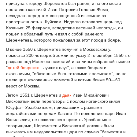
приступа к городу Шереметев был ранен, и на его место
поставлен казначей Иван Петрович Головин-Фома,
незадолго перед тем возвращенный из ссылки за
приверженность к Шуйским. Недолго оставался царь под
Казанью: 25 февраля, вследствие весенней непогоды, он
пошел в обратный путь и взял с собой раненого
Шереметева, которого пожаловал за этот поход в бояре.
В конце 1550 г. Шереметев получил в Московском у.
поместье 200 четвертей земли по указу 2-го октября 1550 г. о
раздаче под Москвою поместий и вотчины избранной тысяче
"
детей боярских
—лучших слуг", а также боярам и
окольничим, "обязанным быть готовыми к посылкам", но не
имеющим жалованных поместий и вотчин ближе 50—60
верст от Москвы.
Летом 1551 г. Шереметев и
дьяк
Иван Михайлович
Висковатый вели переговоры с послом ногайского князя
Юсуфа—Уразбахтыем, приехавшим с разными
ходатайствами по делам Казани. По повелению царя Иван
Васильевич, не пожелавшего принять Уразбахтыя с
товарищами, Шереметев и Висковатый должны были
высказать им неудовольствие царя по случаю "безчестия и