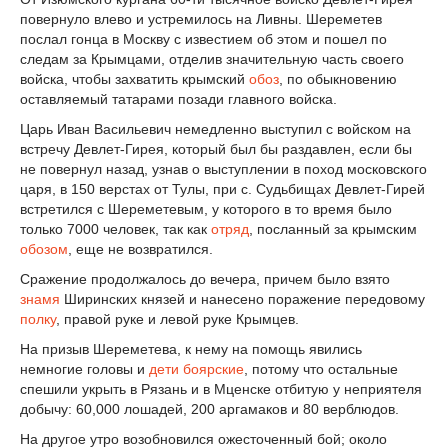
повернуло влево и устремилось на Ливны. Шереметев
послал гонца в Москву с известием об этом и пошел по
следам за Крымцами, отделив значительную часть своего
войска, чтобы захватить крымский
обоз
, по обыкновению
оставляемый татарами позади главного войска.
Царь Иван Васильевич немедленно выступил с войском на
встречу Девлет-Гирея, который был бы раздавлен, если бы
не повернул назад, узнав о выступлении в поход московского
царя, в 150 верстах от Тулы, при с. Судьбищах Девлет-Гирей
встретился с Шереметевым, у которого в то время было
только 7000 человек, так как
отряд
, посланный за крымским
обозом
, еще не возвратился.
Сражение продолжалось до вечера, причем было взято
знамя
Ширинских князей и нанесено поражение передовому
полку
, правой руке и левой руке Крымцев.
На призыв Шереметева, к нему на помощь явились
немногие головы и
дети боярские
, потому что остальные
спешили укрыть в Рязань и в Мценске отбитую у неприятеля
добычу: 60,000 лошадей, 200 аргамаков и 80 верблюдов.
На другое утро возобновился ожесточенный бой; около