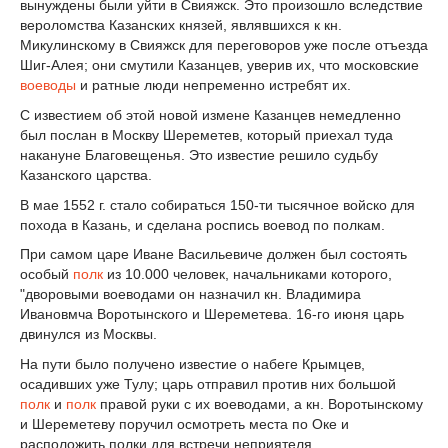
вынуждены были уйти в Свияжск. Это произошло вследствие
вероломства Казанских князей, являвшихся к кн.
Микулинскому в Свияжск для переговоров уже после отъезда
Шиг-Алея; они смутили Казанцев, уверив их, что московские
воеводы
и ратные люди непременно истребят их.
С известием об этой новой измене Казанцев немедленно
был послан в Москву Шереметев, который приехал туда
накануне Благовещенья. Это известие решило судьбу
Казанского царства.
В мае 1552 г. стало собираться 150-ти тысячное войско для
похода в Казань, и сделана роспись воевод по полкам.
При самом царе Иване Васильевиче должен был состоять
особый
полк
из 10.000 человек, начальниками которого,
"дворовыми воеводами он назначил кн. Владимира
Ивановмча Воротынского и Шереметева. 16-го июня царь
двинулся из Москвы.
На пути было получено известие о набеге Крымцев,
осадивших уже Тулу; царь отправил против них большой
полк
и
полк
правой руки с их воеводами, а кн. Воротынскому
и Шереметеву поручил осмотреть места по Оке и
расположить полки для встречи неприятеля.