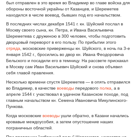
был отправлен в это время во Владимир во главе войска для
обороны восточной украйны от Казанцев, и Шереметев
находился в числе воевод, бывших под его начальством.
В последних числах декабря 1541 г. кн. Шуйский послал в
Москву своего сына, кн. Петра, и Ивана Васильевича
Шереметева с дружиною в 300 человек, чтобы подготовить
дворцовый переворот в его пользу. По прибытии этого
отряда
, московские приверженцы кн. Шуйского, в ночь па 3-е
января 1542 г., бросились во двор кн. Ивана Феодоровича
Бельского и посадили его в темницу. На рассвете прискакал
в Москву сам Иван Васильевич Шуйский и снова объявил
себя главой правления.
Несколько времени спустя Шереметев — в опять отправился
во Владимир, в качестве
воеводы
передового
полка
, а в
апреле 1544 г. участвовал в удачном Казанском походе, под
главным начальством кн. Семена Ивановича Микулинского-
Пункова.
Когда московские
воеводы
ушли обратно, в Казани начались
кровавые междоусобия, а затем опустошение наших
пограничных областей.
При правлении "избранной рады" Шереметев, несмотря на