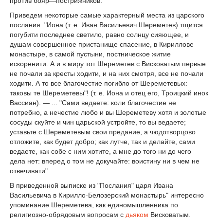
против бояр—пострижников.
Приведем некоторые самые характерный места из царского
послания. "Иона (т. е. Иван Васильевич Шереметев) тщится
погубити последнее светило, равно солнцу сияющее, и
душам совершенное пристанище спасение, в Кириллове
монастыре, в самой пустыни, постническое житие
искоренити. А и в миру тот Шереметев с Висковатым первые
не почали за кресты ходити, и на них смотря, все не почали
ходити. А то все благочестие погибло от Шереметевых:
таковы те Шереметевы"! (т. е. Иона и отец его, Троицкий инок
Вассиан). — ... "Сами ведаете: коли благочестие не
потребно, а нечестие любо и вы Шереметеву хотя и золотые
сосуды скуйте и чин царьской устройте, то вы ведаете;
уставьте с Шереметевым свои предание, а чюдотворцово
отложите, как будет добро; как лутче, так и делайте, сами
ведаете, как собе с ним хотите, а мне до того ни до чего
дела нет: вперед о том не докучайте: воистину ни в чем не
отвечивати".
В приведенной выписке из "Послания" царя Ивана
Васильевича в Кирилло-Белозерский монастырь" интересно
упоминание Шереметева, как единомышленника по
религиозно-обрядовым вопросам с
дьяком
Висковатым.