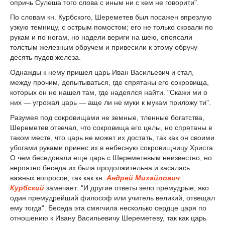
опричь Сулеша того слова с иным ни с кем не говорити".
По словам кн. Курбского, Шереметев был посажен впрезлую
узкую темницу, с острым помостом; его не только сковали по
рукам и по ногам, но надели вериги на шею, опоясали
толстым железным обручем и привесили к этому обручу
десять пудов железа.
Однажды к нему пришел царь Иван Васильевич и стал,
между прочим, допытываться, где спрятаны его сокровища,
которых он не нашел там, где надеялся найти. "Скажи ми о
них — угрожал царь — аще ли не муки к мукам приложу ти".
Разумея под сокровищами не земные, тленные богатства,
Шереметев отвечал, что сокровища его целы, но спрятаны в
таком месте, что царь не может их достать, так как он своими
убогами руками принес их в небесную сокровищницу Христа.
О чем беседовали еще царь с Шереметевым неизвестно, но
вероятно беседа их была продолжительна и касалась
важных вопросов, так как кн.
Андрей Михайлович
Курбский
замечает: "И другие ответы зело премудрые, яко
один премудрейший философ или учитель великий, отвещал
ему тогда". Беседа эта смягчила несколько сердце царя по
отношению к Ивану Васильевичу Шереметеву, так как царь