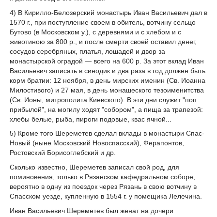
4) В Кирилло-Белозерский монастырь Иван Васильевич дал в
1570 г., при поступление своем в обитель, вотчину сельцо
Бутово (в Московском у.), с деревнями и с хлебом и с
животиною за 800 р., и после смерти своей оставил денег,
сосудов серебряных, платья, лошадей и двор за
монастырской оградой — всего на 600 р. За этот вклад Иван
Васильевич записать в синодик и два раза в год должен быть
корм братии: 12 ноября, в день мирских именин (Св. Иоанна
Милостивого) и 27 мая, в день монашеского тезоименитства
(Св. Ионы, митрополита Киевского). В эти дни служит "поп
прибылой", на могилу ходят "собором", а пища за трапезой:
хлебы белые, рыба, пироги подовые, квас ячной...
5) Кроме того Шереметев сделал вклады в монастыри Спас-
Новый (ныне Московский Новоспасский), Ферапонтов,
Ростовский Борисоглебский и др.
Сколько известно, Шереметев записал свой род, для
поминовения, только в Рязанском кафедральном соборе,
вероятно в одну из поездок через Рязань в свою вотчину в
Спасском уезде, купленную в 1554 г. у помещика Лелечина.
Иван Васильевич Шереметев был женат на дочери