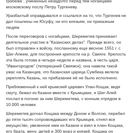
грабежа", учиненных незадолго перед тем ногайцами
московскому послу Петру Тургеневу.
Уразбахтый оправдывался и ссылался на то, что Тургенев не
дал пошлины ни Юсуфу, ни его князьям, ни приказным
людям.
После переговоров с ногайцами, Шереметев принимает
деятельное участие в "Казанских делах". Прежде всего, он
был отправлен к войску, посланному еще весною 1551 г. с
Шиг-Алеем, для построения крепости на р. Свияге. Крепость
эта была готова в четыре недели и названа, в честь царя,
"Ивангородом" (теперешний Свияжск); она навела такой
ужас на Казанцев, что Казанская царица Сумбека велела
укреплять Казань, но приКазание её не было исполнено.
Приближенный к ней крымский царевич Улан-Кощак, видя
смуту, бежал из Казани вместе с Крымцами, и Шиг-Алей
послал в погоню за ним Шереметева, с конным отрядом в
10.000 человек.
Шереметев догнал Кощака между Доном и Волгою, перебил
до пяти тысяч сопровождавших его Крымцев, отнял все
имущество, увезенное ими из Казани и взял в плен Кощака,
его брата, жену, детей и 300 мурз и князей; Кощака он