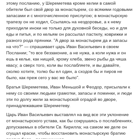
этому посланию, у Шереметева кроме келии в самой
обители был свой двор за монастырем, со всякими годовыми
запасами и с многочисленною прислугою; в монастырскую
трапезу он не ходил, Ссылаясь на нездоровье, а к нему
приходили иноки не только для духовной беседы, но и для
еды и питья, и по кельям он рассылал пастилу, коврижки и
разного рода пряники. "А двор за монастырем да и запасы
на что?" — спрашивает царь Иван Васильевич в своем
Послании; "то все беззаконие, а не нужа, а коли нужа и он
ешь в келье, как нищей, крому хлеба, звено рыбы да чяша
квасу; а сверх того, коли вы послабляете, и вы давайте,
сколко хотите, толко бы ел один, а сходов бы и пиров не
было, как преж сего у вас же было".
Братья Шереметева, Иван Меньшой и Феодор, присылали к
нему со своими людьми грамотки, запасы и поминки, и люди
эти по долгу жили за монастырской оградой во дворе,
принадлежавшем Шереметеву.
Царь Иван Васильевич выставлял на вид все эти уклонение
от монастырского устава, как бы сокрушаясь о послаблениях,
допускаемых в обители Св. Кирилла; на самом же деле он
сгущал краски, чтобы восстановить монастырскую братию