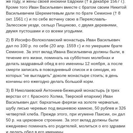
же году, и жены своей инокини Евдокии († в декабре 1567 г.).
Кроме того Иван Васильевич вместе с братом своим Никитой
Васильевичем Шереметевым дали по брате Семионе († 8
окт. 1561 г.) и по себе вотчину свою в Переяславль-
Залесском уезде, сельцо Пищиково, с двумя деревнями,
двумя пустошами и со всеми угодьями.
2) В Иосифо-Волоколамский монастырь Иван Васильевич
дал по 100 р. по себе (20 апр. 1559 г.) и по умершем брате
Семионе. За этот вклад Ивана Васильевича должны были, в
течение его жизни, поминать на субботних молебнах и
делать заздравный обед в его именины 12 ноября, а после
смерти записать в повседневный список и в синодик, из
которых "не выгладить" доколе монастыре стоить; в день
кончины его ежегодно делать большой корм.
3) В Николаевский Антониев-Бежецкий монастырь (в трех
верстах от г. Красного Холма, Тверской епархии) Иван
Васильевич дал: бархатные ферязи на золоте червчатые,
шубу лисью черевью под вишневою камкою, 50 рублев и 326
четвертей хлеба. Прежде этого, при игумене Паисии, он дал
50 р. на церковное строение. За этот вклад должны были
ежедневно поминать его родителей, молиться о его здравии
и делать обед в его именины.