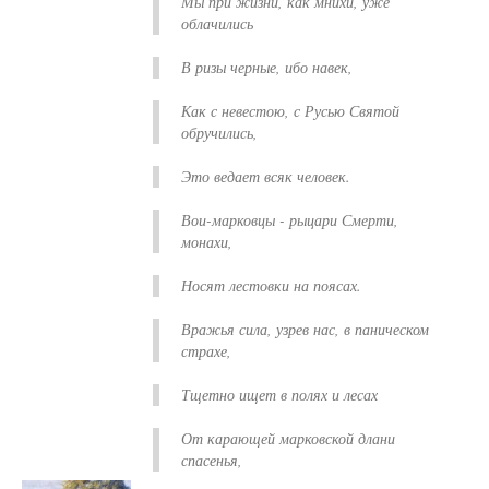
Мы при жизни, как мнихи, уже
облачились
В ризы черные, ибо навек,
Как с невестою, с Русью Святой
обручились,
Это ведает всяк человек.
Вои-марковцы - рыцари Смерти,
монахи,
Носят лестовки на поясах.
Вражья сила, узрев нас, в паническом
страхе,
Тщетно ищет в полях и лесах
От карающей марковской длани
спасенья,