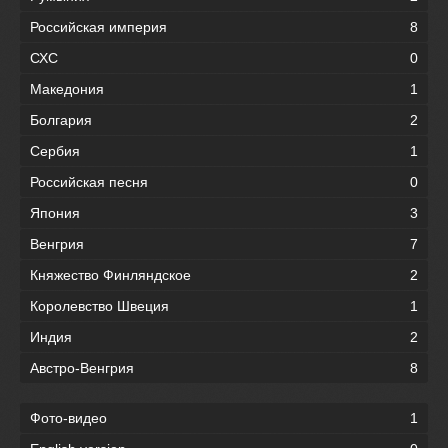
Российская империя
8
СХС
0
Македония
1
Болгария
2
Сербия
1
Российская песня
0
Япония
3
Венгрия
7
Княжество Финляндское
2
Королевство Швеция
1
Индия
2
Австро-Венгрия
8
Фото-видео
1