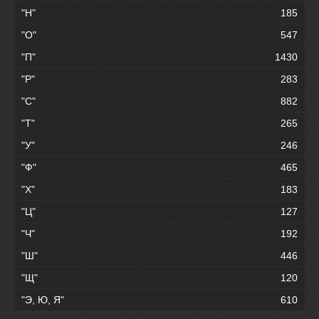
"Н"
185
"О"
547
"П"
1430
"Р"
283
"С"
882
"Т"
265
"У"
246
"Ф"
465
"Х"
183
"Ц"
127
"Ч"
192
"Ш"
446
"Щ"
120
"Э, Ю, Я"
610