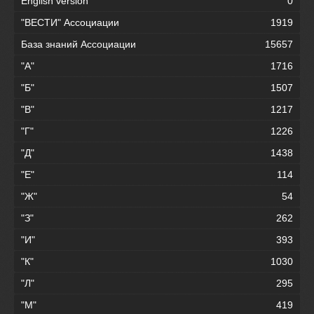
English version
0
"ВЕСТИ" Ассоциации
1919
База знаний Ассоциации
15657
"А"
1716
"Б"
1507
"В"
1217
"Г"
1226
"Д"
1438
"Е"
114
"Ж"
54
"З"
262
"И"
393
"К"
1030
"Л"
295
"М"
419