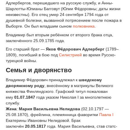
Адлербергов, перешедшего на русскую службу, и Анны-
Шарлотты-Юлианы Багговут (Юлии Фёдоровны; даты жизни
неизвестны).
Его отец умер 24 сентября 1794 года от
душевной болезни, вызванной потрясением после пожара в
Выборге. Он был младшим сыном
полковника
.
Владимир был вторым ребёнком от второго брака отца,
заключённого 25.09.1785 года.
Его старший брат —
Яков Фёдорович Адлерберг
(1789–
1809), погибший в бою под
Силистрией
во время Русско-
турецкой войны.
Семья и дворянство
Владимир Фёдорович принадлежал к
шведскому
дворянскому роду
, внесённому в матрикулы Великого
княжества Финляндского. Графский титул пожалован
ему
01.07.1847
года указом Николая I за многолетнюю
службу.
Жена
:
Мария Васильевна Нелидова
(02.10.1797 —
25.08.1870), фрейлина, племянница фаворитки
Павла I
Екатерины Ивановны Нелидовой. Брак
заключён
20.05.1817
года. Мария Васильевна, став статс-