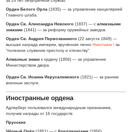
за 25 лет безупречной службы.
Орден Белого Орла
(1835) — за управление канцелярией
Главного штаба.
Орден Св. Александра Невского
(1837) — с
алмазными
знаками
(1841) — за реформу оружейных заводов.
Орден Св. Андрея Первозванного
(22 августа 1849) —
высшая награда империи, вручённая лично
Николаем I
за
"полезное служение престолу и отечеству".
Алмазные знаки
к ордену (1856) — за управление
Министерством двора.
Орден Св. Иоанна Иерусалимского
(1821) — за ранние
военные заслуги.
Иностранные ордена
Адлерберг пользовался международным признанием,
получив награды от 16 государств:
Прусские
:
Чёрный Орёл
(1851) — с
бриллиантами
(1856).