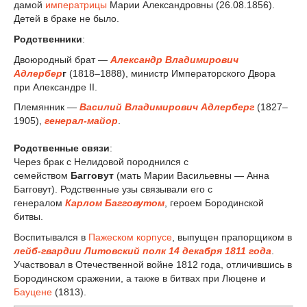
дамой
императрицы
Марии Александровны (26.08.1856).
Детей в браке не было.
Родственники
:
Двоюродный брат —
Александр Владимирович
Адлербер
г
(1818–1888), министр Императорского Двора
при Александре II.
Племянник —
Василий Владимирович Адлерберг
(1827–
1905),
генерал-майор
.
Родственные связи
:
Через брак с Нелидовой породнился с
семейством
Багговут
(мать Марии Васильевны — Анна
Багговут). Родственные узы связывали его с
генералом
Карлом Багговутом
, героем Бородинской
битвы.
Воспитывался в
Пажеском корпусе
, выпущен прапорщиком в
лейб-гвардии Литовский полк 14 декабря 1811 года
.
Участвовал в Отечественной войне 1812 года, отличившись в
Бородинском сражении, а также в битвах при Люцене и
Бауцене
(1813).