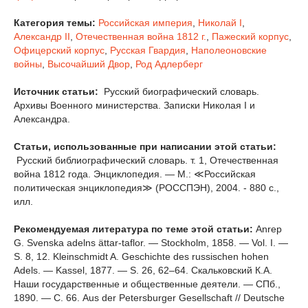
Категория темы:
Российская империя
,
Николай I
,
Александр II
,
Отечественная война 1812 г.
,
Пажеский корпус
,
Офицерский корпус
,
Русская Гвардия
,
Наполеоновские
войны
,
Высочайший Двор
,
Род Адлерберг
Источник статьи:
Русский биографический словарь.
Архивы Военного министерства. Записки Николая I и
Александра.
Статьи, использованные при написании этой статьи:
Русский библиографический словарь. т. 1, Отечественная
война 1812 года. Энциклопедия. — М.: ≪Российская
политическая энциклопедия≫ (РОССПЭН), 2004. - 880 с.,
илл.
Рекомендуемая литература по теме этой статьи:
Anrep
G. Svenska adelns ättar-taflor. — Stockholm, 1858. — Vol. I. —
S. 8, 12. Kleinschmidt A. Geschichte des russischen hohen
Adels. — Kassel, 1877. — S. 26, 62–64. Скальковский К.А.
Наши государственные и общественные деятели. — СПб.,
1890. — С. 66. Aus der Petersburger Gesellschaft // Deutsche