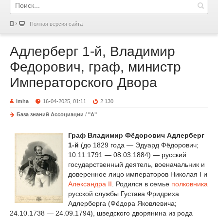
Полная версия сайта
Адлерберг 1-й, Владимир
Федорович, граф, министр
Императорского Двора
imha
16-04-2025, 01:11
2 130
База знаний Ассоциации
/
"А"
Граф Владимир Фёдорович Адлерберг
1-й
(до 1829 года — Эдуард Фёдорович;
10.11.1791 — 08.03.1884) — русский
государственный деятель, военачальник и
доверенное лицо императоров Николая I и
Александра II
. Родился в семье
полковника
русской службы Густава Фридриха
Адлерберга (Фёдора Яковлевича;
24.10.1738 — 24.09.1794), шведского дворянина из рода