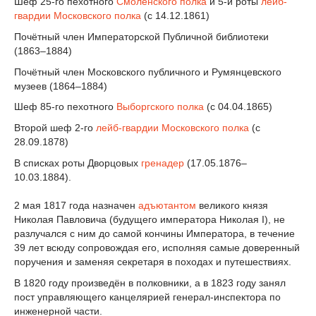
Шеф 25-го пехотного
Смоленского полка
и 5-й роты
лейб-
гвардии Московского полка
(с 14.12.1861)
Почётный член Императорской Публичной библиотеки
(1863–1884)
Почётный член Московского публичного и Румянцевского
музеев (1864–1884)
Шеф 85-го пехотного
Выборгского полка
(с 04.04.1865)
Второй шеф 2-го
лейб-гвардии Московского полка
(с
28.09.1878)
В списках роты Дворцовых
гренадер
(17.05.1876–
10.03.1884).
2 мая 1817 года назначен
адъютантом
великого князя
Николая Павловича (будущего императора Николая I), не
разлучался с ним до самой кончины Императора, в течение
39 лет всюду сопровождая его, исполняя самые доверенный
поручения и заменяя секретаря в походах и путешествиях.
В 1820 году произведён в полковники, а в 1823 году занял
пост управляющего канцелярией генерал-инспектора по
инженерной части.