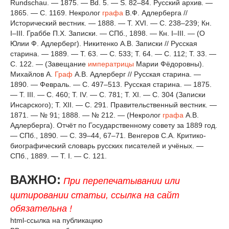
Rundschau. — 1875. — Bd. 5. — S. 82–84. Русский архив. —
1865. — С. 1169. Некролог
графа
В.Ф. Адлерберга //
Исторический вестник. — 1888. — Т. XVI. — С. 238–239; Кн.
I–III. Граббе П.Х. Записки. — СПб., 1898. — Кн. I–III. — (О
Юлии Ф. Адлерберг). Никитенко А.В. Записки // Русская
старина. — 1889. — Т. 63. — С. 533; Т. 64. — С. 112; Т. 33. —
С. 122. — (Завещание
императрицы
Марии Фёдоровны).
Михайлов А.
Граф
А.В. Адлерберг // Русская старина. —
1890. — Февраль. — С. 497–513. Русская старина. — 1875.
— Т. III. — С. 460; Т. IV. — С. 781; Т. XI. — С. 304 (Записки
Инсарского); Т. XII. — С. 291. Правительственный вестник. —
1871. — № 91; 1888. — № 212. — (Некролог
графа
А.В.
Адлерберга). Отчёт по Государственному совету за 1889 год.
— СПб., 1890. — С. 39–44, 67–71. Венгеров С.А. Критико-
биографический словарь русских писателей и учёных. —
СПб., 1889. — Т. I. — С. 121.
ВАЖНО:
При перепечатывании или
цитировании статьи, ссылка на сайт
обязательна !
html-ссылка на публикацию