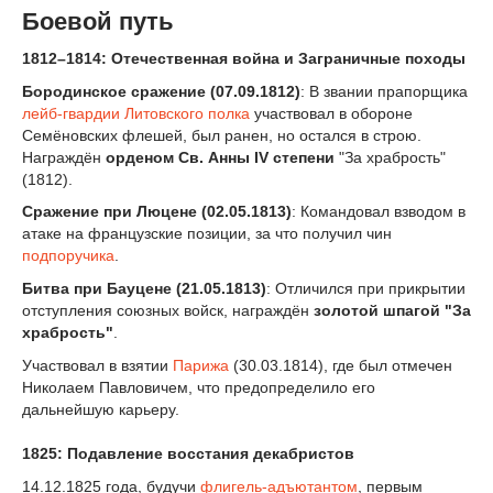
Боевой путь
1812–1814: Отечественная война и Заграничные походы
Бородинское сражение (07.09.1812)
: В звании прапорщика
лейб-гвардии Литовского полка
участвовал в обороне
Семёновских флешей, был ранен, но остался в строю.
Награждён
орденом Св. Анны IV степени
"За храбрость"
(1812).
Сражение при Люцене (02.05.1813)
: Командовал взводом в
атаке на французские позиции, за что получил чин
подпоручика
.
Битва при Бауцене (21.05.1813)
: Отличился при прикрытии
отступления союзных войск, награждён
золотой шпагой "За
храбрость"
.
Участвовал в взятии
Парижа
(30.03.1814), где был отмечен
Николаем Павловичем, что предопределило его
дальнейшую карьеру.
1825: Подавление восстания декабристов
14.12.1825 года, будучи
флигель-адъютантом
, первым