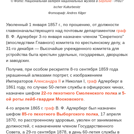
© Фото: Национальная галерея национальных музеев в
Берлине
- Preu?
ischer Kulturbesitz
Фотограф: Andres Kilger
Уволенный 1 января 1857 г., по прошению, от должности
главноначальствующего над почтовым департаментом
граф
В. Ф. Адлерберг 3-го января назначен членом "Секретного"
(впоследствии Главного) комитета по крестьянскому делу, а
31-го декабря — Высочайше учрежденного комитета для
устройства быта крестьян удельных, государевых, дворцовых
и заводских.
Получив, при особом рескрипте 8-го сентября 1859 года
украшенный алмазами портрет, с изображением
Императоров
Александра II
и Николая I,
граф
Адлерберг в
1861 году, по случаю 50-летия службы в офицерских чинах,
назначен шефом
22-го пехотного Смоленского полка
и
5-
ой роты лейб-гвардии Московского
.
4-го апреля 1865 г.
граф
В. Ф. Адлерберг был назначен
шефом
85-го пехотного Выборгского полка
, 17 апреля
1870, по расстроенному здоровью, уволен от занимаемых
должностей, с назначением членом Государственного
Совета, а 29-го сентября 1878, в день 60-летия службы в