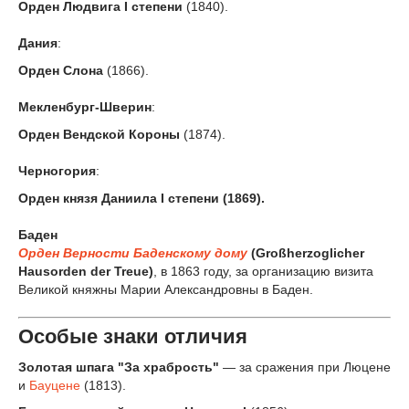
Орден Людвига I степени
(1840).
Дания
:
Орден Слона
(1866).
Мекленбург-Шверин
:
Орден Вендской Короны
(1874).
Черногория
:
Орден князя Даниила I степени
(1869).
Баден
Орден Верности Баденскому дому
(Großherzoglicher
Hausorden der Treue)
, в 1863 году, за организацию визита
Великой княжны Марии Александровны в Баден.
Особые знаки отличия
Золотая шпага "За храбрость"
— за сражения при Люцене
и
Бауцене
(1813).