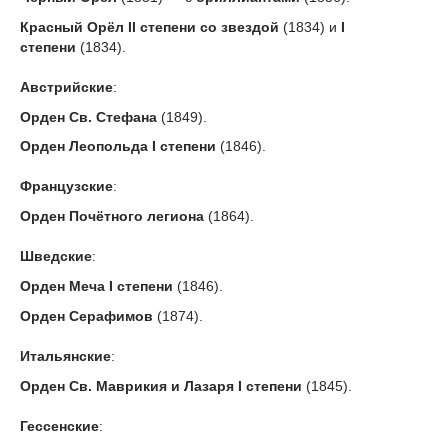
Красный Орёл II степени со звездой
(1834) и
I
степени
(1834).
Австрийские
:
Орден Св. Стефана
(1849).
Орден Леопольда I степени
(1846).
Французские
:
Орден Почётного легиона
(1864).
Шведские
:
Орден Меча I степени
(1846).
Орден Серафимов
(1874).
Итальянские
:
Орден Св. Маврикия и Лазаря I степени
(1845).
Гессенские
: