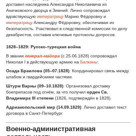
доставил наследника Александра Николаевича из
Аничковского дворца в Зимний. Лично сопровождал
вдовствующую
императрицу
Марию Фёдоровну и
императрицу
Александру Фёдоровну, обеспечивая их
безопасность. Участвовал в следственной комиссии по делу
декабристов, составив ключевые протоколы допросов.
1828–1829: Русско-турецкая война
В звании
генерал-майора
(с 25.06.1828) сопровождал
Николая I в действующую армию на
Балканы
:
Осада Браилова (05–07.1828)
: Координировал связь между
штабом и гвардейскими частями.
Штурм Варны (09–10.1828)
: Организовал доставку
боеприпасов под огнём, за что получил
орден Св.
Владимира III степени
(1826, подтверждён в 1828).
Адрианопольский мир (14.09.1829)
: Лично доставил текст
договора в Санкт-Петербург.
Военно-административная