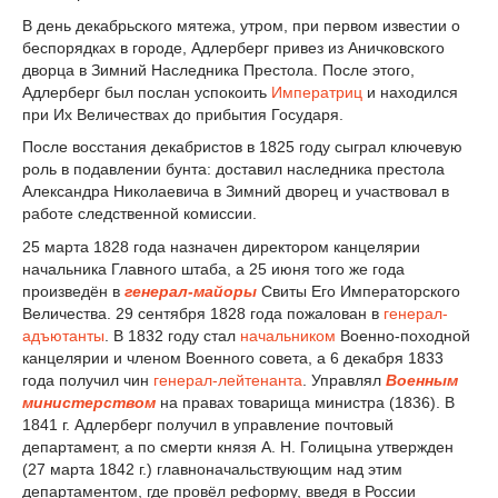
В день декабрьского мятежа, утром, при первом известии о
беспорядках в городе, Адлерберг привез из Аничковского
дворца в Зимний Наследника Престола. После этого,
Адлерберг был послан успокоить
Императриц
и находился
при Их Величествах до прибытия Государя.
После восстания декабристов в 1825 году сыграл ключевую
роль в подавлении бунта: доставил наследника престола
Александра Николаевича в Зимний дворец и участвовал в
работе следственной комиссии.
25 марта 1828 года назначен директором канцелярии
начальника Главного штаба, а 25 июня того же года
произведён в
генерал-майоры
Свиты Его Императорского
Величества. 29 сентября 1828 года пожалован в
генерал-
адъютанты
. В 1832 году стал
начальником
Военно-походной
канцелярии и членом Военного совета, а 6 декабря 1833
года получил чин
генерал-лейтенанта
. Управлял
Военным
министерством
на правах товарища министра (1836). В
1841 г. Адлерберг получил в управление почтовый
департамент, а по смерти князя А. Н. Голицына утвержден
(27 марта 1842 г.) главноначальствующим над этим
департаментом, где провёл реформу, введя в России