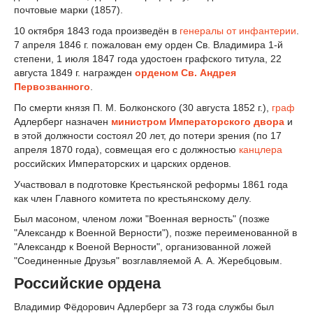
почтовые марки (1857).
10 октября 1843 года произведён в
генералы от инфантерии
.
7 апреля 1846 г. пожалован ему орден Св. Владимира 1-й
степени, 1 июля 1847 года удостоен графского титула, 22
августа 1849 г. награжден
орденом Св. Андрея
Первозванного
.
По смерти князя П. М. Болконского (30 августа 1852 г.),
граф
Адлерберг назначен
министром Императорского двора
и
в этой должности состоял 20 лет, до потери зрения (по 17
апреля 1870 года), совмещая его с должностью
канцлера
российских Императорских и царских орденов.
Участвовал в подготовке Крестьянской реформы 1861 года
как член Главного комитета по крестьянскому делу.
Был масоном, членом ложи "Военная верность" (позже
"Александр к Военной Верности"), позже переименованной в
"Александр к Военой Верности", организованной ложей
"Соединенные Друзья" возглавляемой А. А. Жеребцовым.
Российские ордена
Владимир Фёдорович Адлерберг за 73 года службы был