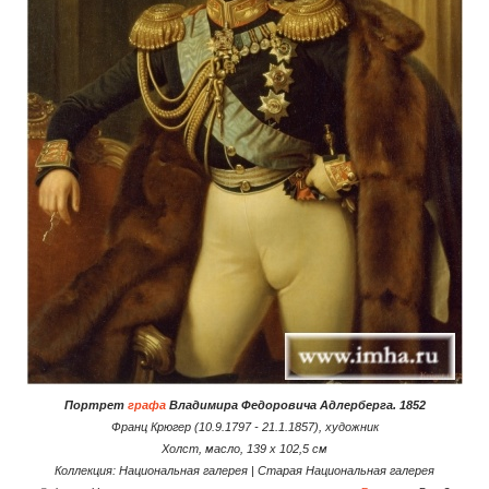
Портрет
графа
Владимира Федоровича Адлерберга. 1852
Франц Крюгер (10.9.1797 - 21.1.1857), художник
Холст, масло, 139 x 102,5 см
Коллекция: Национальная галерея | Старая Национальная галерея