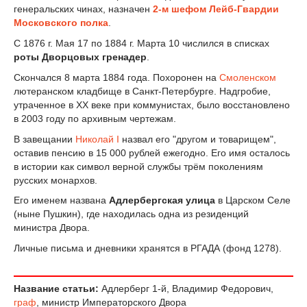
генеральских чинах, назначен
2-м шефом Лейб-Гвардии
Московского полка
.
С 1876 г. Мая 17 по 1884 г. Марта 10 числился в списках
роты Дворцовых гренадер
.
Скончался 8 марта 1884 года. Похоронен на
Смоленском
лютеранском кладбище в Санкт-Петербурге.
Надгробие,
утраченное в XX веке при коммунистах, было восстановлено
в 2003 году по архивным чертежам.
В завещании
Николай I
назвал его "другом и товарищем",
оставив пенсию в 15 000 рублей ежегодно. Его имя осталось
в истории как символ верной службы трём поколениям
русских монархов.
Его именем названа
Адлербергская улица
в Царском Селе
(ныне Пушкин), где находилась одна из резиденций
министра Двора.
Личные письма и дневники хранятся в РГАДА (фонд 1278).
Название статьи:
Адлерберг 1-й, Владимир Федорович,
граф
, министр Императорского Двора