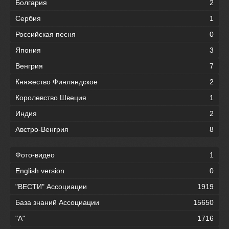
Болгария
2
Сербия
1
Российская песня
0
Япония
3
Венгрия
7
Княжество Финляндское
2
Королевство Швеция
1
Индия
2
Австро-Венгрия
8
Фото-видео
1
English version
0
"ВЕСТИ" Ассоциации
1919
База знаний Ассоциации
15650
"А"
1716