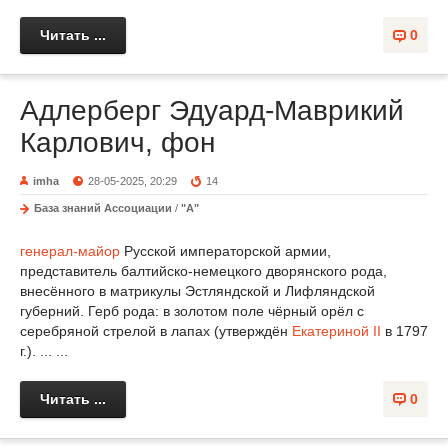
Читать ...
0
Адлерберг Эдуард-Маврикий
Карлович, фон
imha
28-05-2025, 20:29
14
База знаний Ассоциации
/
"А"
генерал-майор
Русской императорской армии,
представитель балтийско-немецкого дворянского рода,
внесённого в матрикулы Эстляндской и Лифляндской
губерний. Герб рода: в золотом поле чёрный орёл с
серебряной стрелой в лапах (утверждён
Екатериной II
в 1797
г.). ... ...
Читать ...
0