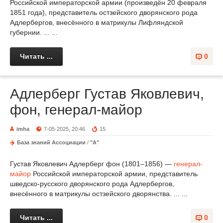
Российской императорской армии (произведён 20 февраля
1851 года), представитель остзейского дворянского рода
Адлербергов, внесённого в матрикулы Лифляндской
губернии. ... ...
Читать ...
0
Адлерберг Густав Яковлевич,
фон, генерал-майор
imha
7-05-2025, 20:46
15
База знаний Ассоциации
/
"А"
Густав Яковлевич Адлерберг фон (1801–1856) —
генерал-
майор
Российской императорской армии, представитель
шведско-русского дворянского рода Адлербергов,
внесённого в матрикулы остзейского дворянства. ... ...
Читать ...
0