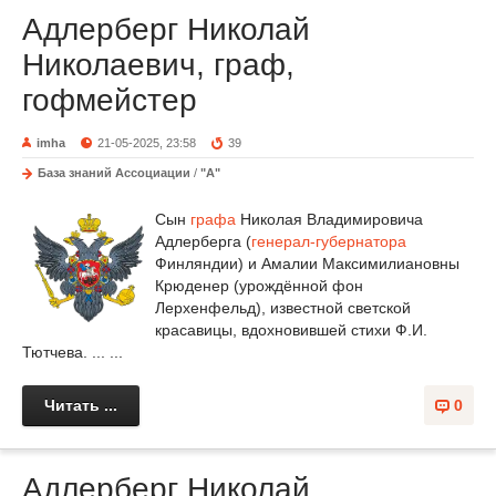
Адлерберг Николай
Николаевич, граф,
гофмейстер
imha
21-05-2025, 23:58
39
База знаний Ассоциации
/
"А"
Сын
графа
Николая Владимировича
Адлерберга (
генерал-губернатора
Финляндии) и Амалии Максимилиановны
Крюденер (урождённой фон
Лерхенфельд), известной светской
красавицы, вдохновившей стихи Ф.И.
Тютчева. ... ...
Читать ...
0
Адлерберг Николай