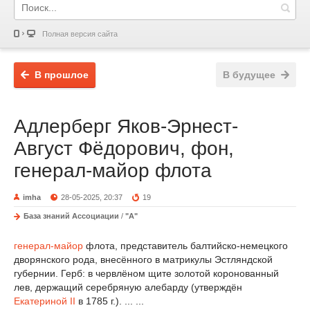
Полная версия сайта
В прошлое
В будущее
Адлерберг Яков-Эрнест-
Август Фёдорович, фон,
генерал-майор флота
imha
28-05-2025, 20:37
19
База знаний Ассоциации
/
"А"
генерал-майор
флота, представитель балтийско-немецкого
дворянского рода, внесённого в матрикулы Эстляндской
губернии. Герб: в червлёном щите золотой коронованный
лев, держащий серебряную алебарду (утверждён
Екатериной II
в 1785 г.). ... ...