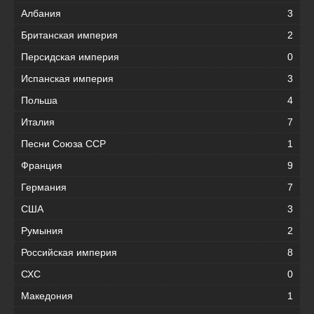
Албания
3
Британская империя
2
Персидская империя
0
Испанская империя
3
Польша
4
Италия
7
Песни Союза ССР
1
Франция
9
Германия
7
США
3
Румыния
2
Российская империя
8
СХС
0
Македония
1