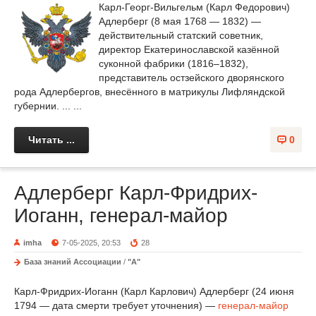
Карл-Георг-Вильгельм (Карл Федорович)
Адлерберг (8 мая 1768 — 1832) —
действительный статский советник,
директор Екатеринославской казённой
суконной фабрики (1816–1832),
представитель остзейского дворянского
рода Адлербергов, внесённого в матрикулы Лифляндской
губернии. ... ...
Читать ...
0
Адлерберг Карл-Фридрих-
Иоганн, генерал-майор
imha
7-05-2025, 20:53
28
База знаний Ассоциации
/
"А"
Карл-Фридрих-Иоганн (Карл Карлович) Адлерберг (24 июня
1794 — дата смерти требует уточнения) —
генерал-майор