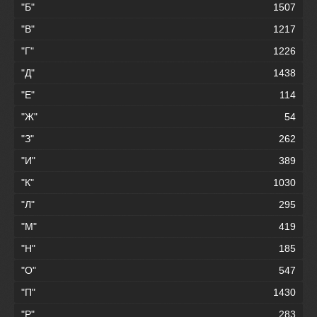
"Б"
1507
"В"
1217
"Г"
1226
"Д"
1438
"Е"
114
"Ж"
54
"З"
262
"И"
389
"К"
1030
"Л"
295
"М"
419
"Н"
185
"О"
547
"П"
1430
"Р"
283