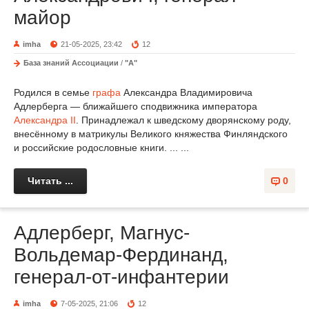
майор
imha
21-05-2025, 23:42
12
База знаний Ассоциации
/
"А"
Родился в семье
графа
Александра Владимировича
Адлерберга — ближайшего сподвижника императора
Александра II
. Принадлежал к шведскому дворянскому роду,
внесённому в матрикулы Великого княжества Финляндского
и российские родословные книги. ... ...
Читать ...
0
Адлерберг, Магнус-
Вольдемар-Фердинанд,
генерал-от-инфантерии
imha
7-05-2025, 21:06
12