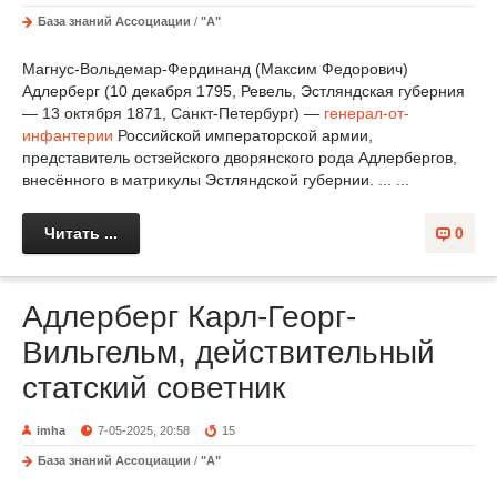
База знаний Ассоциации
/
"А"
Магнус-Вольдемар-Фердинанд (Максим Федорович)
Адлерберг (10 декабря 1795, Ревель, Эстляндская губерния
— 13 октября 1871, Санкт-Петербург) —
генерал-от-
инфантерии
Российской императорской армии,
представитель остзейского дворянского рода Адлербергов,
внесённого в матрикулы Эстляндской губернии. ... ...
Читать ...
0
Адлерберг Карл-Георг-
Вильгельм, действительный
статский советник
imha
7-05-2025, 20:58
15
База знаний Ассоциации
/
"А"