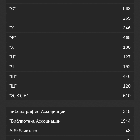
"С"
882
"Т"
265
"У"
246
"Ф"
465
"Х"
180
"Ц"
127
"Ч"
192
"Ш"
446
"Щ"
120
"Э, Ю, Я"
610
Библиография Ассоциации
315
"Библиотека Ассоциации"
1944
А-библиотека
48