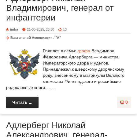
Владимирович, генерал от
инфантерии
imha
21-05-2025, 23:50
13
База знаний Ассоциации
/
"А"
Родился в семье
графа
Владимира
Фёдоровича Адлерберга — министра
Императорского двора и уделов.
Принадлежал к шведскому дворянскому
роду, внесённому в матрикулы Великого
княжества Финляндского и российские
родословные книги. ... ...
Читать ...
0
Адлерберг Николай
Александрович, генерал-