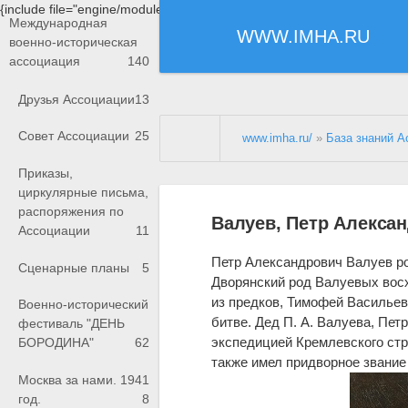
{include file="engine/modules/saperu/head.php"}
Международная
WWW.IMHA.RU
военно-историческая
ассоциация
140
Друзья Ассоциации
13
Совет Ассоциации
25
www.imha.ru/
»
База знаний А
Приказы,
циркулярные письма,
распоряжения по
Валуев, Петр Алекса
Ассоциации
11
Петр Александрович Валуев ро
Сценарные планы
5
Дворянский род Валуевых восхо
из предков, Тимофей Василье
Военно-исторический
битве. Дед П. А. Валуева, Пет
фестиваль "ДЕНЬ
экспедицией Кремлевского стр
БОРОДИНА"
62
также имел придворное звани
Москва за нами. 1941
год.
8