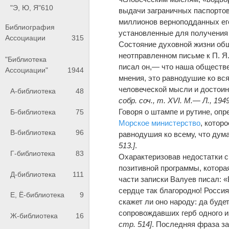
"Э, Ю, Я"
610
выдачи заграничных паспортов
миллионов верноподданных ег
Библиография
установленные для получения 
Ассоциации
315
Состояние духовной жизни общ
неотправленном письме к П. Я.
"Библиотека
писал он,— что наша обществе
Ассоциации"
1944
мнения, это равнодушие ко вся
человеческой мысли и достоин
А-библиотека
48
собр. соч., т. XVI. М.— Л., 1949
Говоря о штампе и рутине, оп
Б-библиотека
75
Морское министерство
, котор
В-библиотека
96
равнодушия ко всему, что дума
513.]
.
Г-библиотека
83
Охарактеризовав недостатки с
позитивной программы, котора
Д-библиотека
111
части записки Валуев писал: «
сердце так благородно! Россия
Е, Ё-библиотека
9
скажет ли оно народу: да буде
сопровождавших герб одного и
Ж-библиотека
16
стр. 514]
. Последняя фраза за