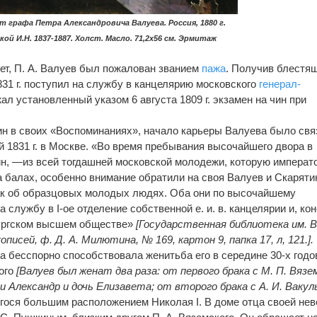
 графа Петра Александровича Валуева. Россия, 1880 г.
кой И.Н. 1837-1887. Холст. Масло. 71,2х56 см. Эрмитаж
х лет, П. А. Валуев был пожалован званием
пажа
. Получив блестя
831 г. поступил на службу в канцелярию московского
генерал-
ржал установленный указом 6 августа 1809 г. экзамен на чин при
ин в своих «Воспоминаниях», начало карьеры Валуева было свя
й 1831 г. в Москве. «Во время пребывания высочайшего двора в
н, —из всей тогдашней московской молодежи, которую императ
 балах, особенно внимание обратили на своя Валуев и Скарятин
как об образцовых молодых людях. Оба они по высочайшему
службу в І-ое отделение собственной е. и. в. канцелярии и, кон
бургском высшем обществе»
[Государственная библиотека им. В
писей, ф. Д. А. Милютина, № 169, картон 9, папка 17, л, 121.].
 бесспорно способствовала женитьба его в середине 30-х годо
кого
[Валуев был женат два раза: от первого брака с М. П. Вязе
и Александр и дочь Елизавета; от второго брака с А. И. Вакул
гося большим расположением Николая I. В доме отца своей не