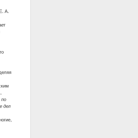
. А.
ает
я
го
деляя
ским
,
 по
е дел
ногие,