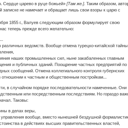
. Сердце царево в руце божьей»
[Там же.]
. Таким образом, авто
й записке не намечает и обращает лишь свои взоры к царю с
ктября 1855 г., Валуев следующим образом формулирует свою
нас теперь прежде всего желательно:
..
 различных ведомств. Вообще отмена турецко-китайской тайны
вления,
тояния наших промышленных сил, ныне закабаленных главным
щения и публичных зданий. Поощрение частных предприятий по
одных сообщений. Отмена коллегиального контроля губернских
 отношении к частным и общественным постройкам...
ти, в случайном порядке последовательности намеченные. Они 
едственным или посредственным последствиям. Но гораздо важ
оторых общих начал. Таковы:
ины в делах веры,
 управления вообще, вместо нынешней бездушной формалистик
стоинства в действиях высших правительственных властей,