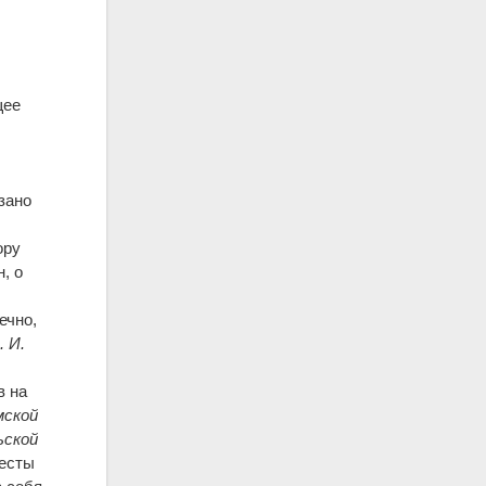
щее
зано
ору
, о
ечно,
. И.
в на
мской
ьской
весты