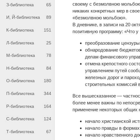
своему с безмолвною мольбою
З-библиотека
65
никаких конкретных мер в свое
И, Й-библиотека
89
«безмолвною мольбою».
В дневнике, в записи на 20 о
К-библиотека
151
позитивную программу: «Что у 
Л-библиотека
25
преобразование цензуры.
обнародование бюджетов
М-библиотека
78
делам финансового упра
отмена крепостного сос
Н-библиотека
84
управлением путей сооб
железных дорог и парох
О-библиотека
180
строительных комиссий в
П-библиотека
344
Все вышесказанное — частнос
более менее важны по непоср
Р-библиотека
164
применение нек
С-библиотека
124
начало христианской ист
начало правды в формах
Т-библиотека
67
начало нравственного до