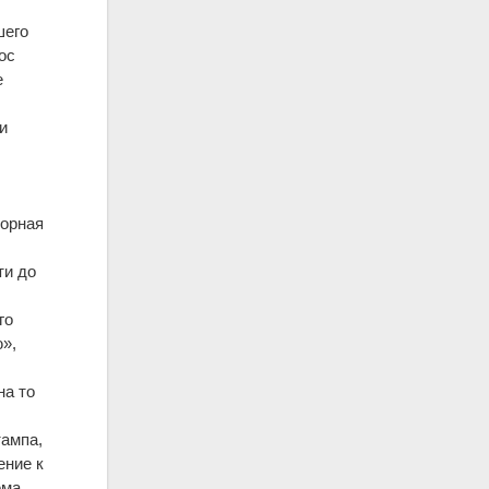
шего
ос
е
и
ворная
ти до
го
»,
на то
тампа,
ение к
ема