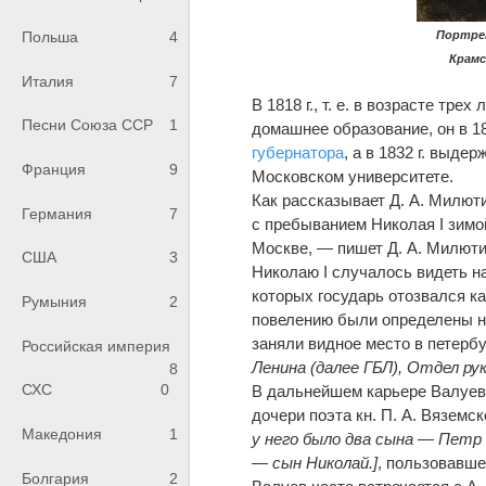
Портрет
Польша
4
Крамс
Италия
7
В 1818 г., т. е. в возрасте тре
Песни Союза ССР
1
домашнее образование, он в 1
губернатора
, а в 1832 г. выде
Франция
9
Московском университете.
Как рассказывает Д. А. Милют
Германия
7
с пребыванием Николая I зимо
Москве, — пишет Д. А. Милюти
США
3
Николаю I случалось видеть на
которых государь отозвался 
Румыния
2
повелению были определены на 
заняли видное место в петер
Российская империя
Ленина (далее ГБЛ), Отдел руко
8
СХС
0
В дальнейшем карьере Валуева
дочери поэта кн. П. А. Вяземс
Македония
1
у него было два сына — Петр 
— сын Николай.]
, пользовавше
Болгария
2