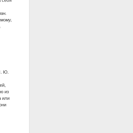
а себя
ман.
имому,
а
й
. Ю.
ей,
ью из
а или
они
х