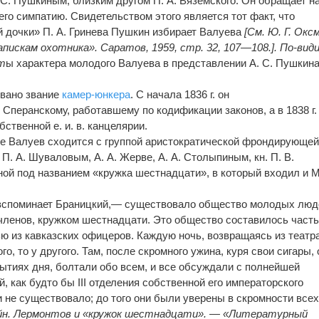
 С. Пушкиным, близким другом П. А. Вяземского. Он обращает н
его симпатию. Свидетельством этого является тот факт, что
й дочки» П. А. Гринева Пушкин избирает Валуева
[См. Ю. Г. Окс
пискам охотника». Саратов, 1959, стр. 32, 107—108.]. По-вид
рт
ы характера молодого Валуева в представлении А. С. Пушкин
овано звание
камер-юнкера
. С начала 1836 г. он
Сперанскому, работавшему по кодификации законов, а в 1838 г.
бственной е. и. в. канцелярии.
рге Валуев сходится с группой аристократической фрондирующе
 П. А. Шуваловым, А. А. Жерве, А. А. Столыпиным, кн. П. В.
тной под названием «кружка шестнадцати», в который входил и М
— вспоминает Браницкий,— существовало общество молодых люд
о членов, кружком шестнадцати. Это общество составилось част
ью из кавказских офицеров. Каждую ночь, возвращаясь из театр
го, то у другого. Там, после скромного ужина, куря свои сигары, 
бытиях дня, болтали обо всем, и все обсуждали с полнейшей
 как будто бы III отделения собственной его императорского
и не существовало; до того они были уверены в скромности все
йн. Лермонтов и «кружок шестнадцати». — «Литературный