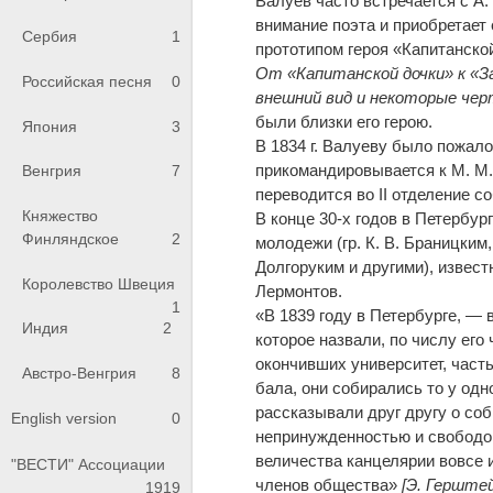
Валуев часто встречается с А.
внимание поэта и приобретает 
Сербия
1
прототипом героя «Капитанско
От «Капитанской дочки» к «За
Российская песня
0
внешний вид и некоторые че
были близки его герою.
Япония
3
В 1834 г. Валуеву было пожал
прикомандировывается к М. М. 
Венгрия
7
переводится во II отделение со
Княжество
В конце 30-х годов в Петербу
Финляндское
2
молодежи (гр. К. В. Браницким,
Долгоруким и другими), извес
Королевство Швеция
Лермонтов.
1
«В 1839 году в Петербурге, 
Индия
2
которое назвали, по числу ег
окончивших университет, част
Австро-Венгрия
8
бала, они собирались то у одно
рассказывали друг другу о со
English version
0
непринужденностью и свободой,
величества канцелярии вовсе 
"ВЕСТИ" Ассоциации
членов общества»
[Э. Герште
1919