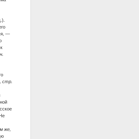
.).
его
ся, —
о
 к
н.
го
, стр.
й
ьной
усское
 Не
м же,
дю