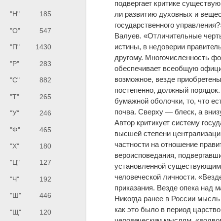
подвергает критике существую
ли развитию духовных и веще
"Н"
185
государственного управления
"О"
547
Валуев. «Отличительные черты
истины, в недоверии правител
"П"
1430
другому. Многочисленность фо
"Р"
283
обеспечивает всеобщую официа
возможное, везде приобретены 
"С"
882
постепенно, должный порядок. 
"Т"
265
бумажной оболочки, то, что ест
почва. Сверху — блеск, а вни
"У"
246
Автор критикует систему госу
"Ф"
465
высшей степени централизац
частности на отношение прави
"Х"
180
вероисповедания, подвергавши
"Ц"
127
установленной существующим 
человеческой личности. «Везд
"Ч"
192
приказания. Везде опека над 
"Ш"
446
Никогда ранее в России мысль
как это было в период царство
"Щ"
120
человеческим мыслям, «водвор