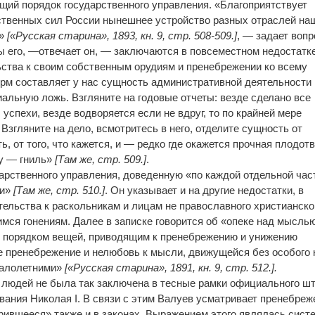
щий порядок государственного управления. «Благоприятствует
ственных сил России нынешнее устройство разных отраслей на
?»
[«Русская старина», 1893, кн. 9, стр. 508-509.]
, — задает вопр
 его, —отвечает он, — заключаются в повсеместном недостатк
ьства к своим собственным орудиям и пренебрежении ко всему
рм составляет у нас сущность административной деятельности 
льную ложь. Взгляните на годовые отчеты: везде сделано все
успехи, везде водворяется если не вдруг, то по крайней мере
Взгляните на дело, всмотритесь в него, отделите сущность от
ь, от того, что кажется, и — редко где окажется прочная плодот
зу — гниль»
[Там же, стр. 509.]
.
дарственного управления, доведенную «по каждой отдельной час
ии»
[Там же, стр. 510.]
. Он указывает и на другие недостатки, в
тельства к раскольникам и лицам не православного христианско
мся гонениям. Далее в записке говорится об «опеке над мыслью
порядком вещей, приводящим к пренебрежению и унижению
е пренебрежение и нелюбовь к мысли, движущейся без особого 
малолетними»
[«Русская старина», 1891, кн. 9, стр. 512.].
 людей не была так заключена в тесные рамки официального ш
вания Николая I. В связи с этим Валуев усматривает пренебреж
ившееся» также и в законах. Выражением этого являлась сист