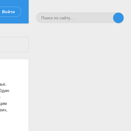
Войти
ье.
Один
й
щим
вич,