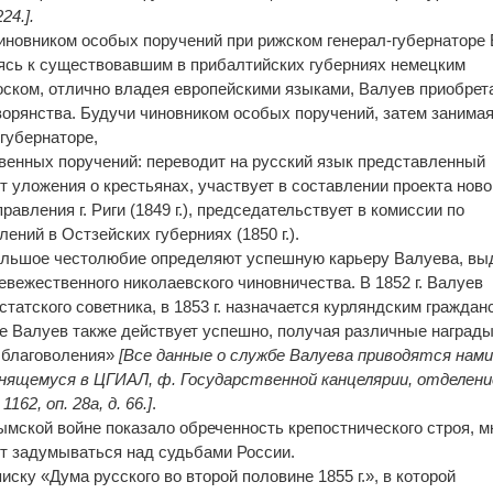
24.].
чиновником особых поручений при рижском генерал-губернаторе Е
ясь к существовавшим в прибалтийских губерниях немецким
ском, отлично владея европейскими языками, Валуев приобрет
орянства. Будучи чиновником особых поручений, затем занима
губернаторе,
венных поручений: переводит на русский язык представленный
 уложения о крестьянах, участвует в составлении проекта ново
авления г. Риги (1849 г.), председательствует в комиссии по
ений в Остзейских губерниях (1850 г.).
большое честолюбие определяют успешную карьеру Валуева, вы
невежественного николаевского чиновничества. В 1852 г. Валуев
статского советника, в 1853 г. назначается курляндским граждан
е Валуев также действует успешно, получая различные награды
 благоволения»
[Все данные о службе Валуева приводятся нами
анящемуся в ЦГИАЛ, ф. Государственной канцелярии, отделени
62, оп. 28а, д. 66.]
.
Крымской войне показало обреченность крепостнического строя, м
ют задумываться над судьбами России.
писку «Дума русского во второй половине 1855 г.», в которой