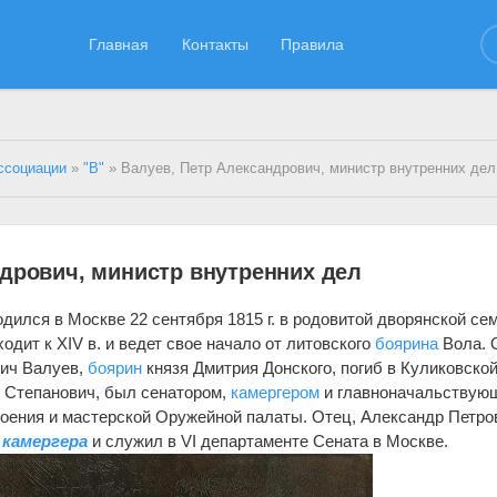
Главная
Контакты
Правила
ссоциации
»
"В"
» Валуев, Петр Александрович, министр внутренних дел
ндрович, министр внутренних дел
дился в Москве 22 сентября 1815 г. в родовитой дворянской сем
дит к XIV в. и ведет свое начало от литовского
боярина
Вола. 
вич Валуев,
боярин
князя Дмитрия Донского, погиб в Куликовско
р Степанович, был сенатором,
камергером
и главноначальствую
оения и мастерской Оружейной палаты. Отец, Александр Петро
е
камергера
и служил в VI департаменте Сената в Москве.