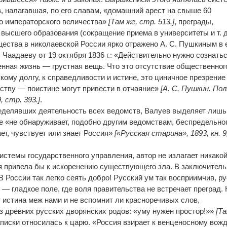
, налагавшая, по его славам, «домашний арест на свыше 60
о императорского величества»
[Там же, стр. 513.]
, преграды,
высшего образования (сокращение приема в университеты и т. д
ества в николаевской России ярко отражено А. С. Пушкиным в 
 Чаадаеву от 19 октября 1836 г.: «Действительно нужно сознать
нная жизнь — грустная вещь. Что это отсутствие общественног
кому долгу, к справедливости и истине, это циничное презрение
ству — поистине могут привести в отчаяние»
[А. С. Пушкин. Пол
, стр. 393.]
.
ределявших деятельность всех ведомств, Валуев выделяет лишь
ое «не обнаруживает, подобно другим ведомствам, беспредельно
ет, чувствует или знает Россия»
[«Русская старина», 1893, кн. 9
истемы государственного управления, автор не излагает никако
я привела бы к искоренению существующего зла. В заключител
В России так легко сеять добро! Русский ум так восприимчив, р
 — гладкое поле, где воля правительства не встречает преград.
т истина меж нами и не вспомнит ли красноречивых слов,
з древних русских дворянских родов: «уму нужен простор!»»
[Та
писки относилась к царю. «Россия взирает к венценосному вож