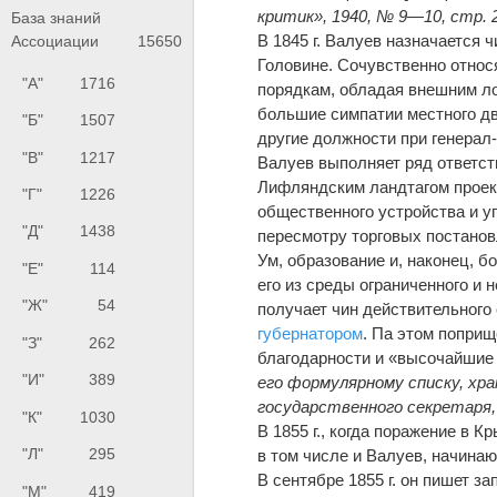
критик», 1940, № 9—10, стр. 2
База знаний
В 1845 г. Валуев назначается 
Ассоциации
15650
Головине. Сочувственно относ
"А"
1716
порядкам, обладая внешним ло
большие симпатии местного дв
"Б"
1507
другие должности при генерал-
"В"
1217
Валуев выполняет ряд ответст
Лифляндским ландтагом проект
"Г"
1226
общественного устройства и упр
"Д"
1438
пересмотру торговых постановл
Ум, образование и, наконец, 
"Е"
114
его из среды ограниченного и 
"Ж"
54
получает чин действительного 
губернатором
. Па этом поприщ
"З"
262
благодарности и «высочайшие
"И"
389
его формулярному списку, хр
государственного секретаря, 11
"К"
1030
В 1855 г., когда поражение в 
"Л"
295
в том числе и Валуев, начина
В сентябре 1855 г. он пишет за
"М"
419