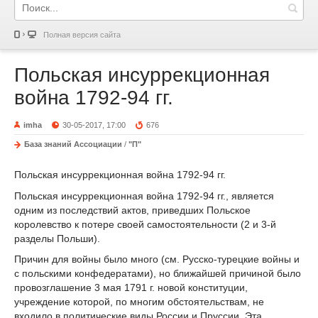
Полная версия сайта
Польская инсуррекционная
война 1792-94 гг.
imha
30-05-2017, 17:00
676
База знаний Ассоциации
/
"П"
Польская инсуррекционная война 1792-94 гг.
Польская инсуррекционная война 1792-94 гг., является
одним из последствий актов, приведших Польское
королевство к потере своей самостоятельности (2 и 3-й
разделы Польши).
Причин для войны было много (см. Русско-турецкие войны и
с польскими конфедератами), но ближайшей причиной было
провозглашение 3 мая 1791 г. новой конституции,
учреждение которой, по многим обстоятельствам, не
входило в политические виды России и Пруссии. Эта