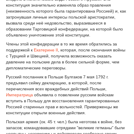
конституция значительно изменяла образ правления
(неизменность которого была гарантирована Россией) и, как
затронувшая личные интересы польской аристократии,
вызвала среди неё недовольство, выразившееся в
образовании Тарговицкой конфедерации, на которой было
объявлено уничтожение этой конституции.
Члены этой конфедерации в то же время обратились за
поддержкой к
Екатерине II
, которая, после окончания войны
с Турцией и Швецией, получила возможность оказать
давление на польские дела в более сильной форме, чем
дипломатические переговоры.
Русский посланник в Польше Булгаков 7 мая 1792 г.
предъявил сейму декларацию, в которой, после
перечисления всех враждебных действий Польши,
Императрица
объявила о повелении русским войскам
вступить в Польшу для восстановления гарантированных
Россией старинных прав и вольностей. Приверженцы же
конституции открыли военные действия.
Польская армия (ок. 45 т. чел.) была неготова к войне, без
запасов; командовавшие отрядами "великие гетманы" были
неопытны, независимы и действовали сообразно своим