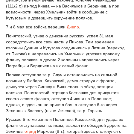
демонстративной целью; наконец, колонне Леванидова
(11
1
/
2
т.) из-под Киева — на Васильков и Бердичев, а при
возможности, через Хмельник войти в сообщение с
Кутузовым и довершить окружение поляков.
7 и 8 мая все войска перешли
Днепр
.
Понятовский, узнав о движении русских, успел 31 мая
сосредоточить все свои части у Пикова. Тем временем
колонны Дунина и Кутузова соединились у Литина (переход
от Пикова) и направились на Хмельник, угрожая правому
флангу поляков, а другие 2 колонны направлялись через
Погребцы и Бердичев на их левый фланг.
Поляки отступили за р. Случ и остановились на сильной
позиции у Любара. Каховский, демонстрируя с фронта,
двинулся через Синяву и Вишнеполь в обход позиции
поляков. Понятовский, отрядив Костюшко для прикрытия
своего левого фланга, отступил 4 июня на Полонное;
однако, и здесь он не принял боя, а отступил 6-го через
Зелинцы к Заславу (ныне Изяслав), за р. Горынь.
Русские 6-го же заняли Полонное. Каховский, для удара во
фланг отступавшим полякам, выслал по обходной дороге на
Зелинцы
отряд
Маркова (8 т.), который здесь столкнулся с