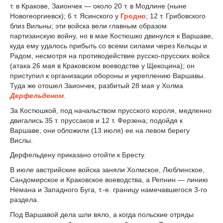
т. в Кракове, Заиончек — около 20 т. в Модлине (ныне
Новогеоргиевск); 6 т. Ясинского у
Гродно
; 12 т. Грибовского
близ Вильны; эти войска вели главным образом
партизанскую войну, но в мае Костюшко двинулся к Варшаве,
куда ему удалось прибыть со всеми силами через Кельцы и
Радом, несмотря на противодействие русско-прусских войск
(атака 26 мая в Краковском воеводстве у Щекоцина); он
приступил к организации обороны и укреплению Варшавы.
Туда же отошел Заиончек, разбитый 28 мая у Холма
Дерфельденом
.
За Костюшкой, под начальством прусского короля, медленно
двигались 35 т. пруссаков и 12 т. Ферзена; подойдя к
Варшаве, они обложили (13 июля) ее на левом берегу
Вислы.
Дерфельдену приказано отойти к Бресту.
В июле австрийские войска заняли Холмское, Люблинское,
Сандомирское и Краковское воеводства, а Репнин — линию
Немана и Западного Буга, т.-е. границу намечавшегося 3-го
раздела.
Под Варшавой дела шли вяло, а когда польские отряды