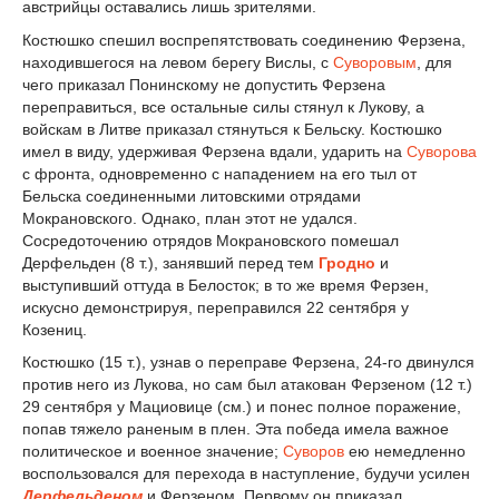
австрийцы оставались лишь зрителями.
Костюшко спешил воспрепятствовать соединению Ферзена,
находившегося на левом берегу Вислы, с
Суворовым
, для
чего приказал Понинскому не допустить Ферзена
переправиться, все остальные силы стянул к Лукову, а
войскам в Литве приказал стянуться к Бельску. Костюшко
имел в виду, удерживая Ферзена вдали, ударить на
Суворова
с фронта, одновременно с нападением на его тыл от
Бельска соединенными литовскими отрядами
Мокрановского. Однако, план этот не удался.
Сосредоточению отрядов Мокрановского помешал
Дерфельден (8 т.), занявший перед тем
Гродно
и
выступивший оттуда в Белосток; в то же время Ферзен,
искусно демонстрируя, переправился 22 сентября у
Козениц.
Костюшко (15 т.), узнав о переправе Ферзена, 24-го двинулся
против него из Лукова, но сам был атакован Ферзеном (12 т.)
29 сентября у Мациовице (см.) и понес полное поражение,
попав тяжело раненым в плен. Эта победа имела важное
политическое и военное значение;
Суворов
ею немедленно
воспользовался для перехода в наступление, будучи усилен
Дерфельденом
и Ферзеном. Первому он приказал