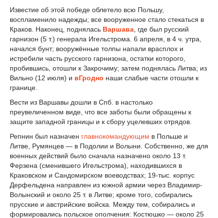
Известие об этой победе облетело всю Польшу,
воспламенило надежды; все вооруженное стало стекаться в
Краков. Наконец, поднялась
Варшава
, где был русский
гарнизон (5 т.) генерала Игельстрома. 6 апреля, в 4 ч. утра,
начался бунт; вооружённые толпы напали врасплох и
истребили часть русского гарнизона, остатки которого,
пробившись, отошли к Закрочиму; затем поднялась Литва; из
Вильно (12 июля) и
вГродно
наши слабые части отошли к
границе.
Вести из Варшавы дошли в Спб. в настолько
преувеличенном виде, что все заботы были обращены к
защите западной границы и к сбору уцелевших отрядов.
Репнин был назначен
главнокомандующим
в Польше и
Литве, Румянцев — в Подолии и Волыни. Собственно, же для
военных действий было сначала назначено около 13 т.
Ферзена (сменившего Игельстрома), находившихся в
Краковском и Сандомирском воеводствах; 19-тыс. корпус
Дерфельдена направлен из южной армии через Владимир-
Волынский и около 25 т. в Литве; кроме того, собирались
прусские и австрийские войска. Между тем, собирались и
формировались польское ополчения: Костюшко — около 25