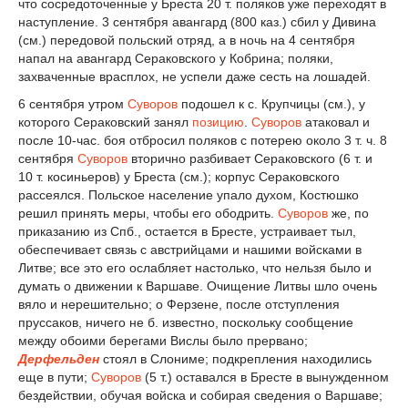
что сосредоточенные у Бреста 20 т. поляков уже переходят в
наступление. 3 сентября авангард (800 каз.) сбил у Дивина
(см.) передовой польский отряд, а в ночь на 4 сентября
напал на авангард Сераковского у Кобрина; поляки,
захваченные врасплох, не успели даже сесть на лошадей.
6 сентября утром
Суворов
подошел к с. Крупчицы (см.), у
которого Сераковский занял
позицию
.
Суворов
атаковал и
после 10-час. боя отбросил поляков с потерею около 3 т. ч. 8
сентября
Суворов
вторично разбивает Сераковского (6 т. и
10 т. косиньеров) у Бреста (см.); корпус Сераковского
рассеялся. Польское население упало духом, Костюшко
решил принять меры, чтобы его ободрить.
Суворов
же, по
приказанию из Спб., остается в Бресте, устраивает тыл,
обеспечивает связь с австрийцами и нашими войсками в
Литве; все это его ослабляет настолько, что нельзя было и
думать о движении к Варшаве. Очищение Литвы шло очень
вяло и нерешительно; о Ферзене, после отступления
пруссаков, ничего не б. известно, поскольку сообщение
между обоими берегами Вислы было прервано;
Дерфельден
стоял в Слониме; подкрепления находились
еще в пути;
Суворов
(5 т.) оставался в Бресте в вынужденном
бездействии, обучая войска и собирая сведения о Варшаве;