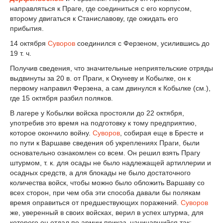
направляться к Праге, где соединиться с его корпусом,
второму двигаться к Станиславову, где ожидать его
прибытия.
14 октября
Суворов
соединился с Ферзеном, усилившись до
19 т. ч.
Получив сведения, что значительные неприятельские отряды
выдвинуты за 20 в. от Праги, к Окуневу и Кобылке, он к
первому направил Ферзена, а сам двинулся к Кобылке (см.),
где 15 октября разбил поляков.
В лагере у Кобылки войска простояли до 22 октября,
употребив это время на подготовку к тому предприятию,
которое окончило войну.
Суворов
, собирая еще в Бресте и
по пути к Варшаве сведения об укреплениях Праги, были
основательно ознакомлен со всем. Он решил взять Прагу
штурмом, т. к. для осады не было надлежащей артиллерии и
осадных средств, а для блокады не было достаточного
количества войск, чтобы можно было обложить Варшаву со
всех сторон, при чем оба эти способа давали бы полякам
время оправиться от предшествующих поражений.
Суворов
же, уверенный в своих войсках, верил в успех штурма, для
которого он отдал по армии приказ, начинавшийся так: