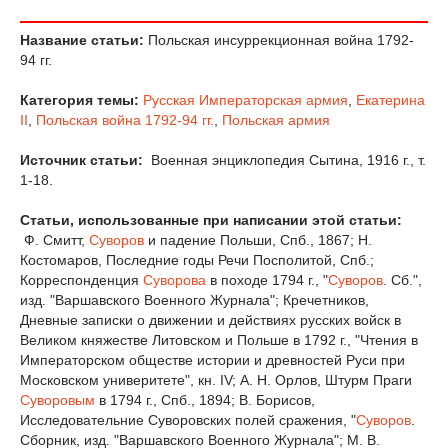
Название статьи:
Польская инсуррекционная война 1792-
94 гг.
Категория темы:
Русская Императорская армия
,
Екатерина
II
,
Польская война 1792-94 гг.
,
Польская армия
Источник статьи:
Военная энциклопедия Сытина, 1916 г., т.
1-18.
Статьи, использованные при написании этой статьи:
Ф. Смитт,
Суворов
и падение Польши, Спб., 1867; Н.
Костомаров, Последние годы Речи Посполитой, Спб.;
Корреспонденция
Суворова
в походе 1794 г., "
Суворов
. Сб.",
изд. "Варшавского Военного Журнала"; Кречетников,
Дневные записки о движении и действиях русских войск в
Великом княжестве Литовском и Польше в 1792 г., "Чтения в
Императорском обществе истории и древностей Руси при
Московском универитете", кн. IV; А. Н. Орлов, Штурм Праги
Суворовым
в 1794 г., Спб., 1894; В. Борисов,
Исследовательние Суворовских полей сражения, "
Суворов
.
Сборник, изд. "Варшавского Военного Журнала"; М. В.