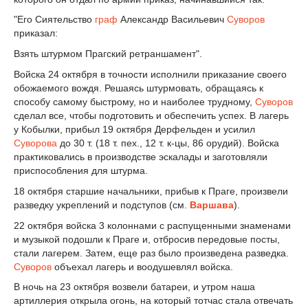
"Его Сиятельство
граф
Александр Васильевич
Суворов
приказал:
Взять штурмом Прагский ретраншамент".
Войска 24 октября в точности исполнили приказание своего
обожаемого вождя. Решаясь штурмовать, обращаясь к
способу самому быстрому, но и наиболее трудному,
Суворов
сделал все, чтобы подготовить и обеспечить успех. В лагерь
у Кобылки, прибыл 19 октября Дерфельден и усилил
Суворова
до 30 т. (18 т. пех., 12 т. к-цы, 86 орудий). Войска
практиковались в производстве эскалады и заготовляли
приспособления для штурма.
18 октября старшие начальники, прибыв к Праге, произвели
разведку укреплений и подступов (см.
Варшава
).
22 октября войска 3 колоннами с распущенными знаменами
и музыкой подошли к Праге и, отбросив передовые посты,
стали лагерем. Затем, еще раз было произведена разведка.
Суворов
объехал лагерь и воодушевлял войска.
В ночь на 23 октября возвели батареи, и утром наша
артиллерия открыла огонь, на который тотчас стала отвечать