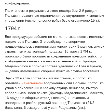
конфедерации.
Политическим результатом этого похода был 2-й раздел
Польши и различные ограничения во внутреннем и внешнем
управлении (число польских войск было ограничено 15 т.).
1794 г.
Все предыдущие события не могли не взволновать истинных
патриотов в Польше. Это возбуждение энергично
поддерживалось сторонниками конституции 3 мая как внутри
страны, так и за границей. Когда же, 16 марта 1794 г.,
приказано было произвести сокращение польских войск, то
возбуждение вылилось в неповиновение войск. Бригада
Мадалинского в полном составе удалилась с Буга в Краков,
— давно намеченный сборный пункт на случай восстания.
Здесь 13 марта составлен акт восстания, и Костюшко
объявлен
начальником
вооружённых сил Польши. Костюшко,
узнав о приближении к Кракову отряда Денисова, быстро
собрал имевшиеся войска (бригады Мадалинского, Мангета,
16 орудий и сборные отряды шляхты) и нечаянным
нападением разбил русский авангард Тормасова (2
1
/
2
батальона, 6 эскадроном) у сел. Рацлавицы (см.).