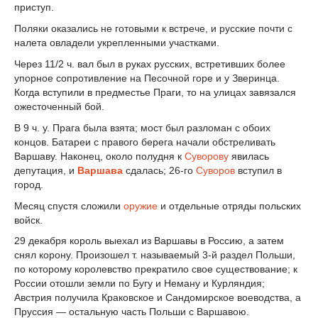
приступ.
Поляки оказались не готовыми к встрече, и русские почти с
налета овладели укрепленными участками.
Через 1
1
/
2
ч. вал был в руках русских, встретивших более
упорное сопротивление на Песочной горе и у Зверинца.
Когда вступили в предместье Праги, то на улицах завязался
ожесточенный бой.
В 9 ч. у. Прага была взята; мост был разломан с обоих
концов. Батареи с правого берега начали обстреливать
Варшаву. Наконец, около полудня к
Суворову
явилась
депутация, и
Варшава
сдалась; 26-го
Суворов
вступил в
город.
Месяц спустя сложили
оружие
и отдельные отряды польских
войск.
29 декабря король выехал из Варшавы в Россию, а затем
снял корону. Произошел т. называемый 3-й раздел Польши,
по которому королевство прекратило свое существование; к
России отошли земли по Бугу и Неману и Курляндия;
Австрия получила Краковское и Сандомирское воеводства, а
Пруссия — остальную часть Польши с Варшавою.