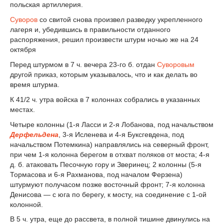
польская артиллерия.
Суворов
со свитой снова произвел разведку укрепленного
лагеря и, убедившись в правильности отданного
распоряжения, решил произвести штурм ночью же на 24
октября
Перед штурмом в 7 ч. вечера 23-го б. отдан
Суворовым
другой приказ, которым указывалось, что и как делать во
время штурма.
К 4
1
/
2
ч. утра войска в 7 колоннах собрались в указанных
местах.
Четыре колонны (1-я Ласси и 2-я Лобанова, под начальством
Дерфельдена
, 3-я Исленева и 4-я Буксгевдена, под
начальством Потемкина) направлялись на северный фронт,
при чем 1-я колонна берегом в отхват поляков от моста; 4-я
д. б. атаковать Песочную гору и Зверинец; 2 колонны (5-я
Тормасова и 6-я Рахманова, под началом Ферзена)
штурмуют получасом позже восточный фронт; 7-я колонна
Денисова — с юга по берегу, к мосту, на соединение с 1-ой
колонной.
В 5 ч. утра, еще до рассвета, в полной тишине двинулись на