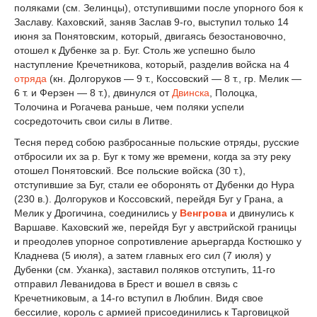
поляками (см. Зелинцы), отступившими после упорного боя к
Заславу. Каховский, заняв Заслав 9-го, выступил только 14
июня за Понятовским, который, двигаясь безостановочно,
отошел к Дубенке за р. Буг. Столь же успешно было
наступление Кречетникова, который, разделив войска на 4
отряда
(кн. Долгоруков — 9 т., Коссовский — 8 т., гр. Мелик —
6 т. и Ферзен — 8 т.), двинулся от
Двинска
, Полоцка,
Толочина и Рогачева раньше, чем поляки успели
сосредоточить свои силы в Литве.
Тесня перед собою разбросанные польские отряды, русские
отбросили их за р. Буг к тому же времени, когда за эту реку
отошел Понятовский. Все польские войска (30 т.),
отступившие за Буг, стали ее оборонять от Дубенки до Нура
(230 в.). Долгоруков и Коссовский, перейдя Буг у Грана, а
Мелик у Дрогичина, соединились у
Венгрова
и двинулись к
Варшаве. Каховский же, перейдя Буг у австрийской границы
и преодолев упорное сопротивление арьергарда Костюшко у
Кладнева (5 июля), а затем главных его сил (7 июля) у
Дубенки (см. Уханка), заставил поляков отступить, 11-го
отправил Леванидова в Брест и вошел в связь с
Кречетниковым, а 14-го вступил в Люблин. Видя свое
бессилие, король с армией присоединились к Тарговицкой