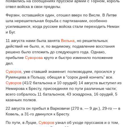
появились на сообщениях прусской армии с Торном, король
отвел войска в свои пределы.
Ферзен, оставшийся один, отошел вверх по Висле. В Литве
шла нерешительная борьба с партизанами, особенно
усилившиеся, когда русские войска стали переходить Неман
и Буг.
11 августа нами была занята
Вильна
, но решительных
действий не было, и, по видимому, подавление восстания
решено было отложить до следующего года. Однако,
прибытие
Суворова
круто и быстро изменило положение
дел.
Суворов
, уже ставший знаменит. полководцем, просился у
Румянцева в Польшу, обещая в "сорок дней кончить" все.
Суворов
(4
1
/
2
батальона и 10 орудий) 14 августа выступил из
Немирова к Бресту, присоединяя по пути различные части;
всего собралось 11 батальонов, 43 эскадрона, 16 орудий, 5
казачьих полков.
22 августа он прибыл в Варковичи (270 в. — 9 дн.), 29-го — в
Ковель, а 31-го двинулся к Бресту.
По пути, в Луцке,
Суворов
узнал об уходе пруссаков и о том,