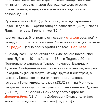
личным интересам; народ был равнодушен, русские-
православные, подвергаясь угнетению, ждали своего
освобождения.
Русские войска (100 т.) д. б. вторгнуться одновременно:
через Подолию — армия генерал Каховского (65 т.) и через
Литву — генерал Кречетников (32 т.).
Кречетников д. б. очистить от польских
отрядов
весь край к
северу от р. Припяти, наступая 4 колоннами концентрически
на
Гродно
. Целью обеих армий являлась
Варшава
.
К началу военных действий польские войска находились:
около Дубно — 10 т., в Литве — 15 т.; в Подолии 20 т. кн.
Понятовского занимали Тырнов, Немиров, Брацлав и
Тульчин. Сообразно этому, Каховский свои войска, которые
находились (конец марта) между Прутом и Днестром, а
частью у Киева, разделил на 4 колонны и направил:
генерала Голенищева-Кутузова (23
1
/
2
т.) — на Могилев,
откуда на Винницу против правого фланга поляков; Дунина
(17
1
/
2
т.) — на Сороки к Немирову против фронта;
Дерфельдена
(11 т.) — на Дубосары к Ольвиополю (при
колонне находились поляки-конфедераты) с