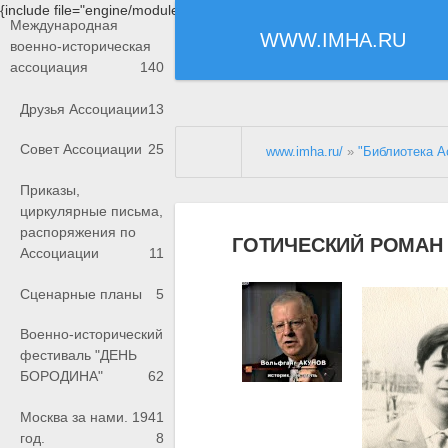
{include file="engine/modules/saperu/head.php"}
Международная
WWW.IMHA.RU
военно-историческая
ассоциация
140
Друзья Ассоциации
13
Совет Ассоциации
25
www.imha.ru/
»
"Библиотека А
Приказы,
циркулярные письма,
распоряжения по
ГОТИЧЕСКИЙ РОМАН
Ассоциации
11
Сценарные планы
5
Военно-исторический
фестиваль "ДЕНЬ
БОРОДИНА"
62
Москва за нами. 1941
год.
8