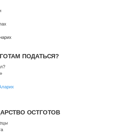
н
лах
нарих
 ГОТАМ ПОДАТЬСЯ?
ал?
»
Аларих
ЦАРСТВО ОСТГОТОВ
рецы
та