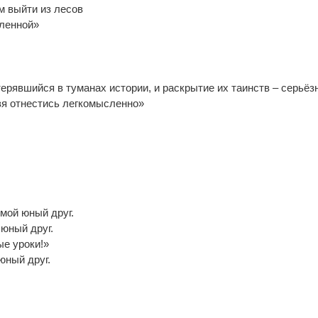
м выйти из лесов
ленной»
терявшийся в туманах истории, и раскрытие их таинств – серьёз
зя отнестись легкомысленно»
мой юный друг.
 юный друг.
ые уроки!»
 юный друг.