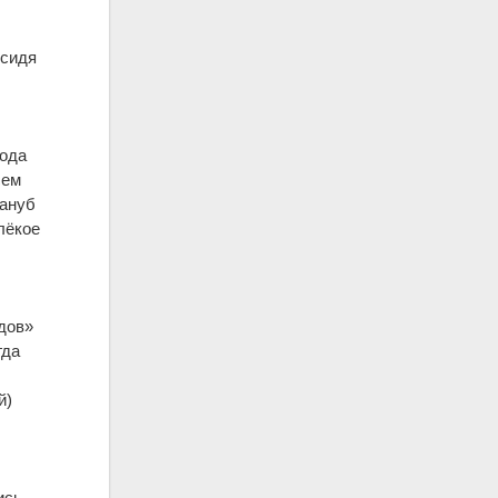
 сидя
рода
сем
Дануб
лёкое
одов»
гда
й)
ись