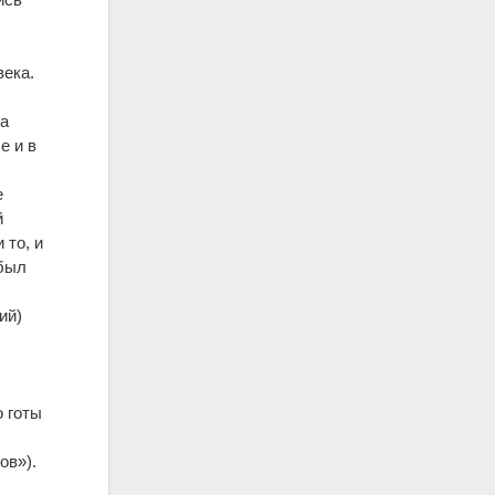
века.
на
е и в
е
й
 то, и
 был
ий)
о готы
ов»).