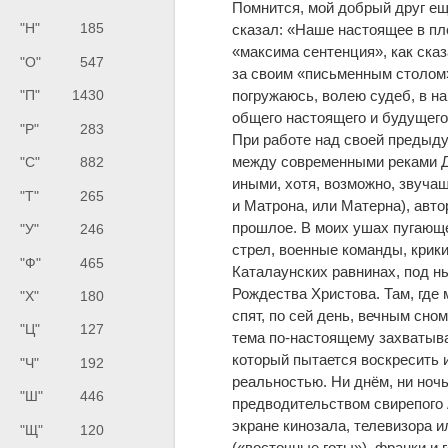
Помнится, мой добрый друг е
"Н"
185
сказал: «Наше настоящее в пле
«максима сентенция», как сказ
"О"
547
за своим «письменным столом»
погружаюсь, волею судеб, в н
"П"
1430
общего настоящего и будущего.
"Р"
283
При работе над своей предыду
между современными реками Д
"С"
882
иными, хотя, возможно, звуча
"Т"
265
и Матрона, или Матерна), авто
прошлое. В моих ушах пугающе
"У"
246
стрел, военные команды, крики
"Ф"
465
Каталаунских равнинах, под н
Рождества Христова. Там, где 
"Х"
180
спят, по сей день, вечным сно
"Ц"
127
тема по-настоящему захватывае
который пытается воскресить и
"Ч"
192
реальностью. Ни днём, ни ночь
"Ш"
446
предводительством свирепого 
экране кинозала, телевизора и
"Щ"
120
(«восточные готы»), франки и 