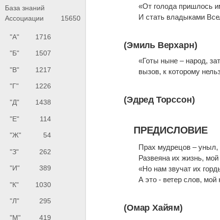
«От голода пришлось и
База знаний
И стать владыками Все
Ассоциации
15650
"А"
1716
(Эмиль Верхарн)
"Б"
1507
«Готы ныне – народ, за
"В"
1217
вызов, к которому нель
"Г"
1226
(Эдред Торссон)
"Д"
1438
"Е"
114
ПРЕДИСЛОВИЕ
"Ж"
54
Прах мудрецов – уныл, 
"З"
262
Развеяна их жизнь, мой
"И"
389
«Но нам звучат их горд
А это - ветер слов, мой
"К"
1030
"Л"
295
(Омар Хайям)
"М"
419