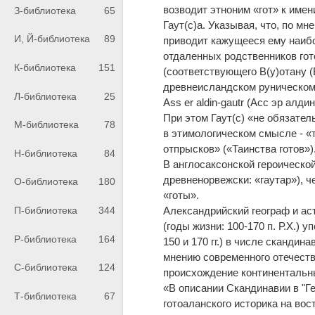
возводит этноним «гот» к имен
З-библиотека
65
Гаут(с)а. Указывая, что, по м
И, Й-библиотека
89
приводит кажущееся ему наибо
отдаленных родственников гот
К-библиотека
151
(соответствующего В(у)отану (
древнеисландском руническом 
Л-библиотека
25
Ass er aldin-gautr (Асс эр алдин
При этом Гаут(с) «не обязател
М-библиотека
78
в этимологическом смысле - «то
отпрысков» («Таинства готов»)
Н-библиотека
84
В англосаксонской героическо
древненорвежски: «гаутар»), ч
О-библиотека
180
«готы».
П-библиотека
344
Александрийский географ и ас
(годы жизни: 100-170 п. Р.Х.)
Р-библиотека
164
150 и 170 гг.) в числе скандин
мнению современного отечеств
С-библиотека
124
происхождение континентальны
«В описании Скандинавии в "Ге
Т-библиотека
67
готоаланского историка на вос