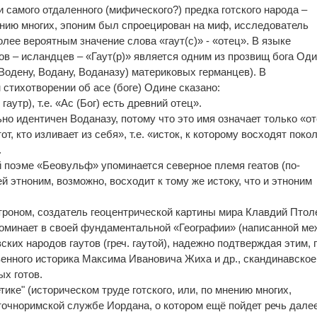
и самого отдаленного (мифического?) предка готского народа –
нению многих, эпоним был спроецирован на миф, исследователь
лее вероятным значение слова «гаут(с)» - «отец». В языке
ов – исландцев – «Гаут(р)» является одним из прозвищ бога Од
Водену, Водану, Воданазу) материковых германцев). В
стихотворении об асе (боге) Одине сказано:
 гаутр), т.е. «Ас (Бог) есть древний отец».
ьно идентичен Воданазу, потому что это имя означает только «от
т, кто изливает из себя», т.е. «исток, к которому восходят поко
.
й поэме «Беовульф» упоминается северное племя геатов (по-
ей этноним, возможно, восходит к тому же истоку, что и этноним
троном, создатель геоцентрической картины мира Клавдий Пто
 упоминает в своей фундаментальной «Географии» (написанной м
авских народов гаутов (греч. гаутой), надежно подтверждая этим, 
енного историка Максима Ивановича Жиха и др., скандинавское
х готов.
тике" (историческом труде готского, или, по мнению многих,
точноримской службе Иордана, о котором ещё пойдет речь далее