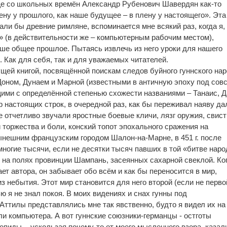
ще со школьных времён Александр Рубенович Шавердян как-то
ну у прошлого, как наше будущее – в плену у настоящего». Эта
али бы древние римляне, вспоминается мне всякий раз, когда я,
 (в действительности же – компьютерным рабочим местом),
аше общее прошлое. Пытаясь извлечь из него уроки для нашего
 Как для себя, так и для уважаемых читателей.
щей книгой, посвящённой поискам следов буйного гуннского на
оном, Дунаем и Марной (известными в античную эпоху под сов
щими с определённой степенью схожести названиями – Танаис, 
р настоящих строк, в очередной раз, как бы переживал наяву да
 отчетливо звучали яростные боевые кличи, лязг оружия, свист
 торжества и боли, конский топот эпохального сражения на
ынешним французским городом Шалон-на-Марне, в 451 г. после
многие тысячи, если не десятки тысяч павших в той «битве нар
м на полях провинции Шампань, засеянных сахарной свеклой. Ко
т автора, он забывает обо всём и как бы переносится в мир,
з небытия. Этот мир становится для него второй (если не перво
ю я не знал покоя. В моих видениях и снах гунны под
Аттилы представлялись мне так явственно, будто я видел их на
ли компьютера. А вот гуннские союзники-германцы - остготы
гепиды -, ускользая почему-то от моего мысленного взора, казал