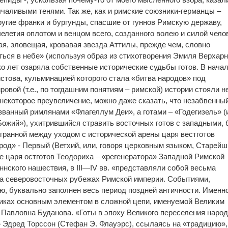
чаливыми тенями. Так же, как и римские союзники-германцы –
ругие франки и бургунды, спасшие от гуннов Римскую державу,
летия оплотом и венцом всего, созданного волею и силой чело
ая, зловещая, кровавая звезда Аттилы, прежде чем, словно
ться в небе» (используя образ из стихотворения Эмиля Верхар
ко лет озаряла собственные исторические судьбы готов. В начал
истова, кульминацией которого стала «битва народов» под
ровой (т.е., по тогдашним понятиям – римской) истории стояли н
в некоторое преувеличение, можно даже сказать, что незабвенны
ванный римлянами «Флагеллум Деи», а готами – «Годегизель» (и
 Божий»), ухитрившийся стравить восточных готов с западными,
гранной между уходом с исторической арены царя вестготов
род» - Первый (Ветхий, или, говоря церковным языком, Старейш
ее царя остготов Теодориха – «регенератора» Западной Римской
уннского нашествия, в III—IV вв. «представляли собой весьма
на северовосточных рубежах Римской империи. Событиями,
ю, буквально заполнен весь период поздней античности. Именн
никах основным элементом в сложной цепи, именуемой Великим
 Павловна Буданова. «Готы в эпоху Великого переселения народ
в» Эдред Торссон (Стефан Э. Флауэрс), ссылаясь на «традицию»,