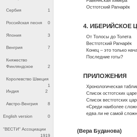
Равеннская химера
Остготский Рагнарёк
Сербия
1
Российская песня
0
4. ИБЕРИЙСКОЕ 
Япония
3
От Толосы до Толета
Вестготский Рагнарёк
Венгрия
7
Конец – это только нач
Последние готы?
Княжество
Финляндское
2
ПРИЛОЖЕНИЯ
Королевство Швеция
1
Хронологическая табли
Индия
2
Список остготских царе
Список вестготских цар
Австро-Венгрия
8
«Среди наиболее сложн
едва ли не самой слож
English version
0
"ВЕСТИ" Ассоциации
(Вера Буданова)
1919