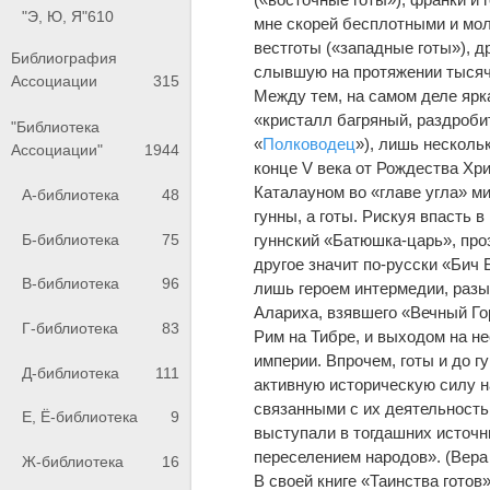
"Э, Ю, Я"
610
мне скорей бесплотными и мол
вестготы («западные готы»), д
Библиография
слывшую на протяжении тысяче
Ассоциации
315
Между тем, на самом деле ярк
«кристалл багряный, раздроби
"Библиотека
«
Полководец
»), лишь несколь
Ассоциации"
1944
конце V века от Рождества Хр
Каталауном во «главе угла» ми
А-библиотека
48
гунны, а готы. Рискуя впасть 
Б-библиотека
75
гуннский «Батюшка-царь», проз
другое значит по-русски «Бич
В-библиотека
96
лишь героем интермедии, разы
Алариха, взявшего «Вечный Го
Г-библиотека
83
Рим на Тибре, и выходом на н
империи. Впрочем, готы и до г
Д-библиотека
111
активную историческую силу 
связанными с их деятельность
Е, Ё-библиотека
9
выступали в тогдашних источ
переселением народов». (Вера
Ж-библиотека
16
В своей книге «Таинства гото