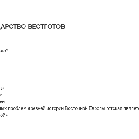
ЦАРСТВО ВЕСТГОТОВ
ало?
ца
й
ей
ых проблем древней истории Восточной Европы готская являет
ной»