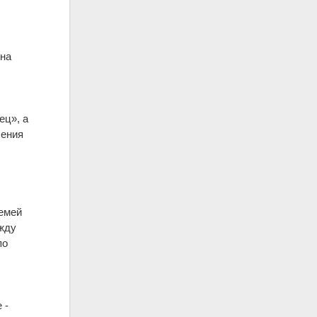
ина
ец», а
ления
лемей
ежду
по
 -