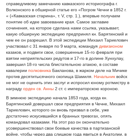
справедливому замечанию кавказского историографа г.
Волконского в обширной статье его «Погром Чечни в 1852 г.
« («Кавказская старина», т. V, стр. 1.), впервые получаем
понятие об идее завоевание края. Самое заглавие
сочинения, на которое сделана нами ссылка, указывает,
какую обширную экспедицию предпринял кн. Барятинский и
чем ее он разрешил. В этой экспедиции Михаил Тариелович
участвовал с 31 января по 9 марта, командуя
дивизионом
казаков, и подвиги свои, совершенные 15-го февраля при
взятии неприятельских редутов и 17-го в долине Хунхулау,
завершил 18-го числа блистательною атакою, в составе
кавалерии
полковника
Бакланова, в жарком деле на Мичике
против десятитысячного скопища Шамиля.
Начальник
войск
не мог не оценить этих заслуг и испросил юному ротмистру в
награду
орден св. Анны
2 ст. с императорскою короною.
В зимнюю экспедицию начала 1853 года, когда кн.
Барятинский довершал свои предприятия в Чечне, Михаил
Тариелович, которого он вновь призвал в себе, уже
достаточно искусившийся в бранных тревогах, опять
командовал казаками. На этот раз он окончательно
усовершенствовал свои боевые качества в партизанской
войне, чтобы через два слишком года явиться в Анатолии, в