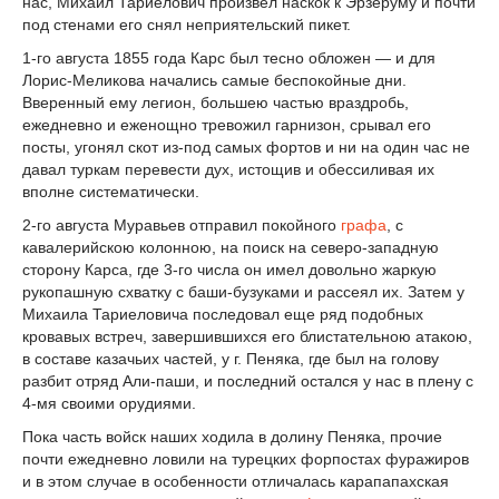
нас, Михаил Тариелович произвел наскок к Эрзеруму и почти
под стенами его снял неприятельский пикет.
1-го августа 1855 года Карс был тесно обложен — и для
Лорис-Меликова начались самые беспокойные дни.
Вверенный ему легион, большею частью враздробь,
ежедневно и еженощно тревожил гарнизон, срывал его
посты, угонял скот из-под самых фортов и ни на один час не
давал туркам перевести дух, истощив и обессиливая их
вполне систематически.
2-го августа Муравьев отправил покойного
графа
, с
кавалерийскою колонною, на поиск на северо-западную
сторону Карса, где 3-го числа он имел довольно жаркую
рукопашную схватку с баши-бузуками и рассеял их. Затем у
Михаила Тариеловича последовал еще ряд подобных
кровавых встреч, завершившихся его блистательною атакою,
в составе казачьих частей, у г. Пеняка, где был на голову
разбит отряд Али-паши, и последний остался у нас в плену с
4-мя своими орудиями.
Пока часть войск наших ходила в долину Пеняка, прочие
почти ежедневно ловили на турецких форпостах фуражиров
и в этом случае в особенности отличалась карапапахская