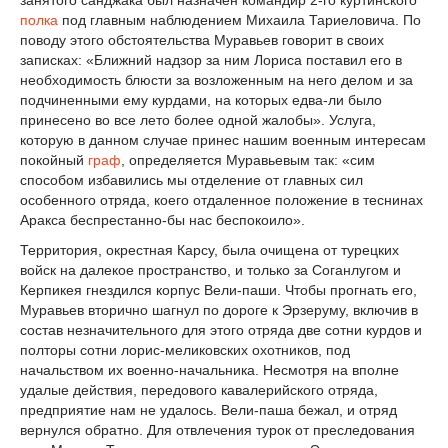
занятого санджака был назначен командир 2-го куртинского
полка
под главным наблюдением Михаила Тариеловича. По
поводу этого обстоятельства Муравьев говорит в своих
записках: «Ближний надзор за ним Лориса поставил его в
необходимость блюсти за возложенным на него делом и за
подчиненными ему курдами, на которых едва-ли было
принесено во все лето более одной жалобы». Услуга,
которую в данном случае принес нашим военным интересам
покойный
граф
, определяется Муравьевым так: «сим
способом избавились мы отделение от главных сил
особенного отряда, коего отдаленное положение в теснинах
Аракса беспрестанно-бы нас беспокоило».
Территория, окрестная Карсу, была очищена от турецких
войск на далекое пространство, и только за Соганлугом и
Керпикея гнездился корпус Вели-паши. Чтобы прогнать его,
Муравьев вторично шагнул по дороге к Эрзеруму, включив в
состав незначительного для этого отряда две сотни курдов и
полторы сотни лорис-меликовских охотников, под
начальством их военно-начальника. Несмотря на вполне
удалые действия, передового кавалерийского отряда,
предприятие нам не удалось. Вели-паша бежал, и отряд
вернулся обратно. Для отвлечения турок от преследования