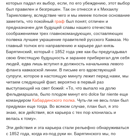
которых падал их выбор, если, по его убеждению, этот выбор
был правилен и безгрешен. Так он отнесся и к Михаилу
Тариеловичу, вследствие чего и мы имеем полное основание
заметить, что покойный
граф
был понят, отличен и
предназначен для будущей славы нашего отечества
соображениями трех главнокомандующих, составляющих
полвека лучшее украшение правителей русского Кавказа. Но
главный толчок его направлению и карьере дал князь
Барятинский, который с 1852 года уже как-бы предугадывал
свою блестящую будущность и заранее приберегал для себя
людей, едва лишь вступил в должность начальника левого
фланга кавказской линии. В письме его вдовствующей
супруги, которое в настоящую минуту лежит перед нами, мы
читаем следующий факт, вероятно в первый раз
выступающий на свет божий: «То, что выпало на долю
фельдмаршала, было плодом минут его dolce far niente еще
командиром
Кабардинского полка
. Чуть-ли не весь план был
придуман еще тогда. Во всяком случае, план был, я это
знаю, все действия, вся карьера с тех пор клонилась и
велась к тому».
Эти действия и эта карьера стали рельефно обнаруживаться
с 1852 года, когда из-под руки кн. Барятинского мы, по