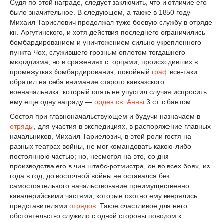
Судя по этой награде, следует заключить, что и отличие его
было значительное. В следующем, а также в 1850 году
Михаил Тариелович продолжал туже боевую службу в отряде
кн. Аргутинского, и хотя действия последнего ограничились
бомбардированием и уничтожением сильно укрепленного
пункта Чох, служившего грозным оплотом тогдашнего
мюридизма; но в сражениях с горцами, происходивших в
промежутках бомбардирования, покойный
граф
все-таки
обратил на себя внимание старого кавказского
военачальника, который опять не упустил случая испросить
ему еще одну награду —
орден св. Анны
3 ст. с бантом.
Состоя при главноначальствующем и будучи назначаем в
отряды
, для участия в экспедициях, в распоряжение главных
начальников, Михаил Тариелович, в этой роли гостя на
разных театрах войны, не мог командовать какою-либо
постоянною частью; но, несмотря на это, со дня
производства его в чин штабс-ротмистра, он во всех боях, из
года в год, до восточной войны не оставался без
самостоятельного начальствование преимущественно
кавалерийскими частями, которые охотно ему вверялись
представителями
отрядов
. Такое счастливое для него
обстоятельство служило с одной стороны поводом к