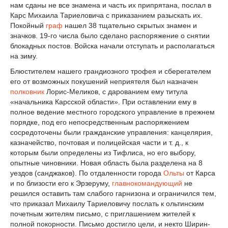
нам сданы не все знамена и часть их припрятана, послал в
Карс Михаила Тариеловича с приказанием разыскать их.
Покойный
граф
нашел 38 тщательно скрытых знамен и
значков. 19-го числа было сделано распоряжение о снятии
блокадных постов. Войска начали отступать и располагаться
на зиму.
Блюстителем нашего грандиозного трофея и сберегателем
его от возможных покушений неприятеля был назначен
полковник
Лорис-Меликов, с дарованием ему титула
«начальника Карсской области». При оставлении ему в
полное ведение местного городского управление в прежнем
порядке, под его непосредственным распоряжением
сосредоточены были гражданские управления: канцелярия,
казначейство, почтовая и полицейская части и т. д., к
которым были определены из Тифлиса, но его выбору,
опытные чиновники. Новая область была разделена на 8
уездов (санджаков). По отдаленности города
Ольты
от Карса
и по близости его к Эрзеруму,
главнокомандующий
не
решился оставить там слабого гарнизона и ограничился тем,
что приказал Михаилу Тариеловичу послать к ольтинским
почетным жителям письмо, с приглашением жителей к
полной покорности. Письмо достигло цели, и некто Ширин-