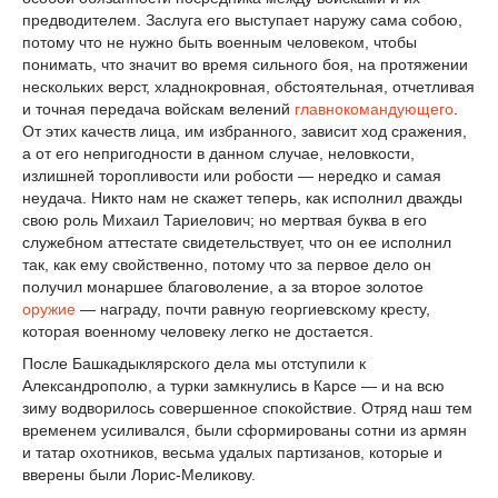
предводителем. Заслуга его выступает наружу сама собою,
потому что не нужно быть военным человеком, чтобы
понимать, что значит во время сильного боя, на протяжении
нескольких верст, хладнокровная, обстоятельная, отчетливая
и точная передача войскам велений
главнокомандующего
.
От этих качеств лица, им избранного, зависит ход сражения,
а от его непригодности в данном случае, неловкости,
излишней торопливости или робости — нередко и самая
неудача. Никто нам не скажет теперь, как исполнил дважды
свою роль Михаил Тариелович; но мертвая буква в его
служебном аттестате свидетельствует, что он ее исполнил
так, как ему свойственно, потому что за первое дело он
получил монаршее благоволение, а за второе золотое
оружие
— награду, почти равную георгиевскому кресту,
которая военному человеку легко не достается.
После Башкадыклярского дела мы отступили к
Александрополю, а турки замкнулись в Карсе — и на всю
зиму водворилось совершенное спокойствие. Отряд наш тем
временем усиливался, были сформированы сотни из армян
и татар охотников, весьма удалых партизанов, которые и
вверены были Лорис-Меликову.