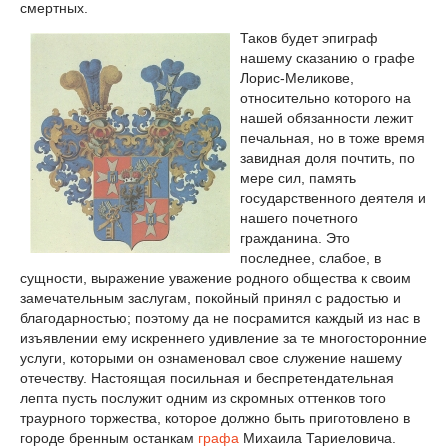
смертных.
Таков будет эпиграф
нашему сказанию о графе
Лорис-Меликове,
относительно которого на
нашей обязанности лежит
печальная, но в тоже время
завидная доля почтить, по
мере сил, память
государственного деятеля и
нашего почетного
гражданина. Это
последнее, слабое, в
сущности, выражение уважение родного общества к своим
замечательным заслугам, покойный принял с радостью и
благодарностью; поэтому да не посрамится каждый из нас в
изъявлении ему искреннего удивление за те многосторонние
услуги, которыми он ознаменовал свое служение нашему
отечеству. Настоящая посильная и беспретендательная
лепта пусть послужит одним из скромных оттенков того
траурного торжества, которое должно быть приготовлено в
городе бренным останкам
графа
Михаила Тариеловича.