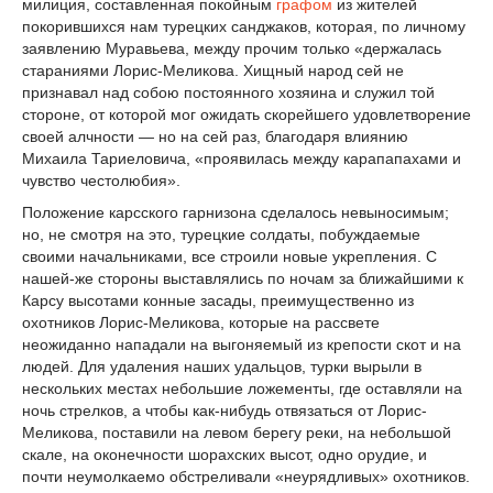
милиция, составленная покойным
графом
из жителей
покорившихся нам турецких санджаков, которая, по личному
заявлению Муравьева, между прочим только «держалась
стараниями Лорис-Меликова. Хищный народ сей не
признавал над собою постоянного хозяина и служил той
стороне, от которой мог ожидать скорейшего удовлетворение
своей алчности — но на сей раз, благодаря влиянию
Михаила Тариеловича, «проявилась между карапапахами и
чувство честолюбия».
Положение карсского гарнизона сделалось невыносимым;
но, не смотря на это, турецкие солдаты, побуждаемые
своими начальниками, все строили новые укрепления. С
нашей-же стороны выставлялись по ночам за ближайшими к
Карсу высотами конные засады, преимущественно из
охотников Лорис-Меликова, которые на рассвете
неожиданно нападали на выгоняемый из крепости скот и на
людей. Для удаления наших удальцов, турки вырыли в
нескольких местах небольшие ложементы, где оставляли на
ночь стрелков, а чтобы как-нибудь отвязаться от Лорис-
Меликова, поставили на левом берегу реки, на небольшой
скале, на оконечности шорахских высот, одно орудие, и
почти неумолкаемо обстреливали «неурядливых» охотников.