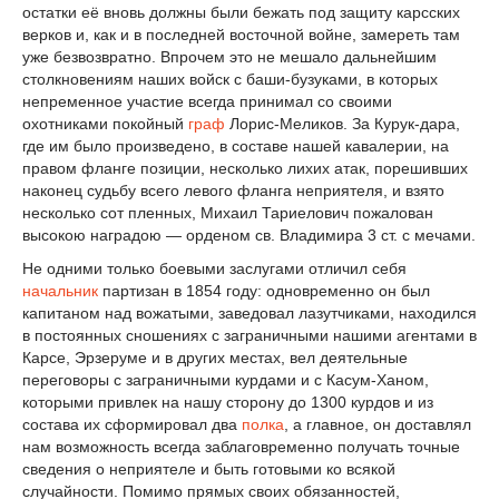
остатки её вновь должны были бежать под защиту карсских
верков и, как и в последней восточной войне, замереть там
уже безвозвратно. Впрочем это не мешало дальнейшим
столкновениям наших войск с баши-бузуками, в которых
непременное участие всегда принимал со своими
охотниками покойный
граф
Лорис-Меликов. За Курук-дара,
где им было произведено, в составе нашей кавалерии, на
правом фланге позиции, несколько лихих атак, порешивших
наконец судьбу всего левого фланга неприятеля, и взято
несколько сот пленных, Михаил Тариелович пожалован
высокою наградою — орденом св. Владимира 3 ст. с мечами.
Не одними только боевыми заслугами отличил себя
начальник
партизан в 1854 году: одновременно он был
капитаном над вожатыми, заведовал лазутчиками, находился
в постоянных сношениях с заграничными нашими агентами в
Карсе, Эрзеруме и в других местах, вел деятельные
переговоры с заграничными курдами и с Касум-Ханом,
которыми привлек на нашу сторону до 1300 курдов и из
состава их сформировал два
полка
, а главное, он доставлял
нам возможность всегда заблаговременно получать точные
сведения о неприятеле и быть готовыми ко всякой
случайности. Помимо прямых своих обязанностей,