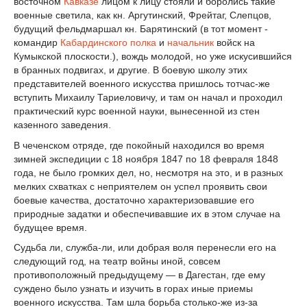
восточном
Кавказе
лицом к лицу стояли и боролись такие
военные светила, как кн. Аргутинский, Фрейтаг, Слепцов,
будущий фельдмаршал кн. Барятинский (в тот момент -
командир
Кабардинского полка
и
начальник
войск на
Кумыкской плоскости.), вождь молодой, но уже искусившийся
в бранных подвигах, и другие. В боевую школу этих
представителей военного искусства пришлось тотчас-же
вступить Михаилу Тариеловичу, и там он начал и проходил
практический курс военной науки, вынесенной из стен
казенного заведения.
В чеченском отряде, где покойный находился во время
зимней экспедиции с 18 ноября 1847 по 18 февраля 1848
года, не было громких дел, но, несмотря на это, и в разных
мелких схватках с неприятелем он успел проявить свои
боевые качества, достаточно характеризовавшие его
природные задатки и обеспечивавшие их в этом случае на
будущее время.
Судьба ли, служба-ли, или добрая воля перенесли его на
следующий год, на театр войны иной, совсем
противоположный предыдущему — в Дагестан, где ему
суждено было узнать и изучить в горах иные приемы
военного искусства. Там шла борьба столько-же из-за