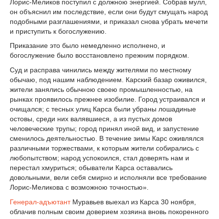
Лорис-Меликов поступил с должною энергией. Собрав мулл,
он объяснил им последствие, если они будут смущать народ
подобными разглашениями, и приказал снова убрать мечети
и приступить к богослужению.
Приказание это было немедленно исполнено, и
богослужение было восстановлено прежним порядком.
Суд и расправа чинились между жителями по местному
обычаю, под нашим наблюдением. Карский базар оживился,
жители занялись обычною своею промышленностью, на
рынках проявилось прежнее изобилие. Город устраивался и
очищался; с тесных улиц Карса были убраны лошадиные
остовы, среди них валявшиеся, а из пустых домов
человеческие трупы; город принял иной вид, и запустение
сменилось деятельностью. В течение зимы Карс оживлялся
различными торжествами, к которым жители собирались с
любопытством; народ успокоился, стал доверять нам и
перестал хмуриться; обыватели Карса оставались
довольными, вели себя смирно и исполняли все требование
Лорис-Меликова с возможною точностью».
Генерал-адъютант
Муравьев выехал из Карса 30 ноября,
облачив полным своим доверием хозяина вновь покоренного