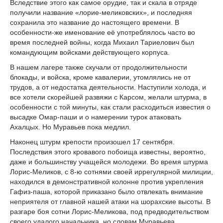
Вследствие этого как самое орудие, так и скала в отряде
получили название «лорие-меликовских», и последняя
сохранила это название до настоящего времени. В
особенности-же именование её употреблялось часто во
время последней войны, когда Михаил Тариелович был
командующим войсками действующего корпуса.
В нашем лагере также скучали от продолжительности
блокады, и войска, кроме кавалерии, утомлялись не от
трудов, а от недостатка деятельности. Наступили холода, и
все хотели скорейшей развяжи с Карсом, желали штурма, в
особенности с той минуты, как стали расходиться известия о
высадке Омар-паши и о намерении турок атаковать
Ахалцых. Но Муравьев пока медлил.
Наконец штурм крепости произошел 17 сентября.
Последствия этого кровавого побоища известны, вероятно,
даже и большинству учащейся молодежи. Во время штурма
Лорис-Меликов, с 8-ю сотнями своей иррегулярной милиции,
находился в демонстративной колонне против укрепления
Гафиз-паша, которой приказано было отвлекать внимание
неприятеля от главной нашей атаки на шорахские высоты. В
разгаре боя сотни Лорис-Меликова, под предводительством
своего удалого начальника, но словам Муравьева,