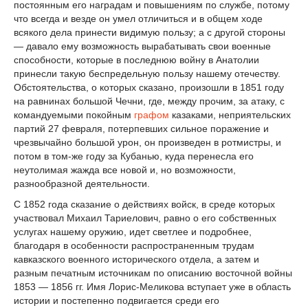
постоянным его наградам и повышениям по службе, потому
что всегда и везде он умел отличиться и в общем ходе
всякого дела принести видимую пользу; а с другой стороны
— давало ему возможность вырабатывать свои военные
способности, которые в последнюю войну в Анатолии
принесли такую беспредельную пользу нашему отечеству.
Обстоятельства, о которых сказано, произошли в 1851 году
на равнинах большой Чечни, где, между прочим, за атаку, с
командуемыми покойным
графом
казаками, неприятельских
партий 27 февраля, потерпевших сильное поражение и
чрезвычайно большой урон, он произведен в ротмистры, и
потом в том-же году за Кубанью, куда перенесла его
неутолимая жажда все новой и, но возможности,
разнообразной деятельности.
С 1852 года сказание о действиях войск, в среде которых
участвовал Михаил Тариелович, равно о его собственных
услугах нашему оружию, идет светлее и подробнее,
благодаря в особенности распространенным трудам
кавказского военного исторического отдела, а затем и
разным печатным источникам по описанию восточной войны
1853 — 1856 гг. Имя Лорис-Меликова вступает уже в область
истории и постепенно подвигается среди его