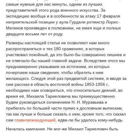
самые нужные для нас минуты, одним из лучших
представителей этого рода военного искусства. За
экспедицию вообще и в особенности за атаку 17 февраля
неприятельской позиции у аула Гурдали ротмистр Лорис-
Меликов произведен в полковники, не имея еще и полных
двадцати восьми лет от роду.
Размеры настоящей статьи не позволяют нам много
распространяться о тех 180 сражениях, в которых
участвовал покойный, да это было-бы совершенно лишнее и
не отвечало-бы нашей главной задаче. Вследствие этого мы
преднамеренно указываем на источники, из которых
почерпаем наши сведения, чтобы обратить к ним
желающего. Следуя этой раз предвзятой системе, и вводя за
сим рассказ в область восточной войны 1853-1856 г.,
необходимо нам оговориться, что относительно деяний, во
время её, Михаила Тариеловича мы преимущественно
будем руководиться сочинением Н. Н. Муравьева и
прибегать по большей части прямо к дословным выпискам,
так как лучше и больше сказать о нем, кроме того, что сказал
сам
главнокомандующий
, едва-ли бы удалось кому-нибудь.
Началась кампания. Не мог-же Михаил Тариелович быть