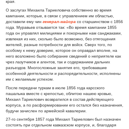
края.
О заслугах Михаила Тариеловича собственно во время
кампании, которые, в связи с управлением им областью,
доставили ему чин
генерал-майора
со старшинством с 1856
года. Муравьев отзывается так: «Во время кампании 1855
года он управлял милициями и покорными нам санджаками,
извлекая из них, сколько было возможно, без отягощения
жителей, разные потребности для войск. Сверх того, по
особому к нему доверию, которое он оправдал вполне, на
него возложено было собирание сведений о неприятеле как
чрез лазутчиков и агентов, так и содержанием дальних
разъездов. Многосложные занятия его, требовавшие
особенной деятельности и распорядительности, исполнены
им с желаемым успехом.
После передачи туркам в июле 1856 года карсского
пашалыка вместе с крепостью, облитою нашею кровью,
Михаил Тариелович возвратился в состав действующего
корпуса, а по расформировании его остался без назначения,
будучи зачислен по армейской кавалерии.
27-го сентября 1857 года Михаил Тариелович был назначен
состоять при отдельном кавказском корпусе, и, благодаря