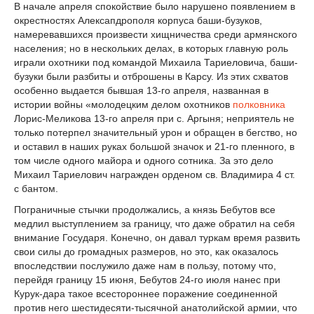
В начале апреля спокойствие было нарушено появлением в
окрестностях Алексапдрополя корпуса баши-бузуков,
намеревавшихся произвести хищничества среди армянского
населения; но в нескольких делах, в которых главную роль
играли охотники под командой Михаила Тариеловича, баши-
бузуки были разбиты и отброшены в Карсу. Из этих схватов
особенно выдается бывшая 13-го апреля, названная в
истории войны «молодецким делом охотников
полковника
Лорис-Меликова 13-го апреля при с. Аргыня; неприятель не
только потерпел значительный урон и обращен в бегство, но
и оставил в наших руках большой значок и 21-го пленного, в
том числе одного майора и одного сотника. За это дело
Михаил Тариелович награжден орденом св. Владимира 4 ст.
с бантом.
Пограничные стычки продолжались, а князь Бебутов все
медлил выступлением за границу, что даже обратил на себя
внимание Государя. Конечно, он давал туркам время развить
свои силы до громадных размеров, но это, как оказалось
впоследствии послужило даже нам в пользу, потому что,
перейдя границу 15 июня, Бебутов 24-го июля нанес при
Курук-дара такое всестороннее поражение соединенной
против него шестидесяти-тысячной анатолийской армии, что