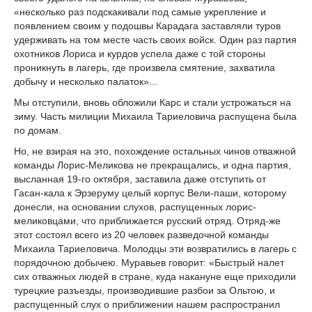
«несколько раз подскакивали под самые укрепление и
появлением своим у подошвы Карадага заставляли туров
удерживать на том месте часть своих войск. Один раз партия
охотников Лориса и курдов успела даже с той стороны
проникнуть в лагерь, где произвела смятение, захватила
добычу и несколько палаток»...
Мы отступили, вновь обложили Карс и стали устрожаться на
зиму. Часть милиции Михаила Тариеловича распущена была
по домам.
Но, не взирая на это, похождение остальных чинов отважной
команды Лорис-Меликова не прекращались, и одна партия,
высланная 19-го октября, заставила даже отступить от
Гасан-кала к Эрзеруму целый корпус Вели-паши, которому
донесли, на основании слухов, распущенных лорис-
меликовцами, что приближается русский отряд. Отряд-же
этот состоял всего из 20 человек разведочной команды
Михаила Тариеловича. Молодцы эти возвратились в лагерь с
порядочною добычею. Муравьев говорит: «Быстрый налет
сих отважных людей в стране, куда накануне еще приходили
турецкие разъезды, производившие разбои за Ольтою, и
распущенный слух о приближении нашем распространил