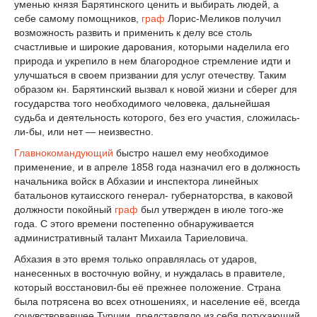
уменью князя Барятинского ценить и выбирать людей, а
себе самому помощников,
граф
Лорис-Меликов получил
возможность развить и применить к делу все столь
счастливые и широкие дарования, которыми наделила его
природа и укрепило в нем благородное стремление идти и
улучшаться в своем призвании для услуг отечеству. Таким
образом кн. Барятинский вызвал к новой жизни и сберег для
государства того необходимого человека, дальнейшая
судьба и деятельность которого, без его участия, сложилась-
ли-бы, или нет — неизвестно.
Главнокомандующий
быстро нашел ему необходимое
применение, и в апреле 1858 года назначил его в должность
начальника войск в Абхазии и инспектора линейных
батальонов кутаисского генерал- губернаторства, в каковой
должности покойный
граф
был утвержден в июле того-же
года. С этого времени постепенно обнаруживается
административный талант Михаила Тариеловича.
Абхазия в это время только оправлялась от ударов,
нанесенных в восточную войну, и нуждалась в правителе,
который восстановил-бы её прежнее положение. Страна
была потрясена во всех отношениях, и население её, всегда
сочувствовавшее Турции, представляло из себя потухающий,