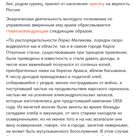
бек, родом гуриец, принял от населения
присягу
на верность
России.
Энергическая деятельность молодого полковника по
управлению вверенным ему краем обрисовывается
главнокомандующим
следующим образом.
«По распорядительности Лорис-Меликова, порядок скоро
водворился как в области, так и в самом городе Карсе.
Откупные статьи, существовавшие при турецком правлении,
были приведены в известность и стали давать доходы, в
числе коих важнейший получался от соляных копей,
приобретенных нами на берегах Аракса, вблизи Кагызмана.
К числу доходов принадлежал и податной хлеб,
собиравшийся с уездов, менее пострадавших от войны, и
поступавший частью на продовольствие карсского гарнизона,
частью-же на усиление александропольских запасов,
которые изготовлялись для предстоявшей кампании 1856
года. Из мечетей многие были заняты во время блокады
складами хлеба и амуниции, от чего старики находили их
оскверненными; но не менее того и на нас возлагали они
вину осквернения, говоря, что в городе, занятом неверными,
не может быть мусульманского богослужения. В этом случае