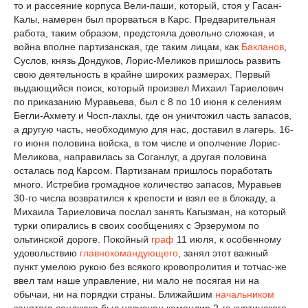
то и рассеяние корпуса Вели-паши, который, стоя у Гасан-
Калы, намерен был прорваться в Карс. Предварительная
работа, таким образом, предстояла довольно сложная, и
война вполне партизанская, где таким лицам, как
Бакланов
,
Суслов, князь Дондуков, Лорис-Меликов пришлось развить
свою деятельность в крайне широких размерах. Первый
выдающийся поиск, который произвел Михаил Тариелович
по приказанию Муравьева, был с 8 по 10 июня к селениям
Бегли-Ахмету и Чосп-лахлы, где он уничтожил часть запасов,
а другую часть, необходимую для нас, доставил в лагерь. 16-
го июня половина войска, в том числе и ополчение Лорис-
Меликова, направилась за Соганлуг, а другая половина
осталась под Карсом. Партизанам пришлось поработать
много. Истребив громадное количество запасов, Муравьев
30-го числа возвратился к крепости и взял ее в блокаду, а
Михаила Тариеловича послал занять Кагызман, на который
турки опирались в своих сообщениях с Эрзерумом по
ольтинской дороге. Покойный
граф
11 июля, к особенному
удовольствию
главнокомандующего
, занял этот важный
пункт умелою рукою без всякого кровопролития и тотчас-же
ввел там наше управление, ни мало не посягая ни на
обычаи, ни на порядки страны. Ближайшим
начальником