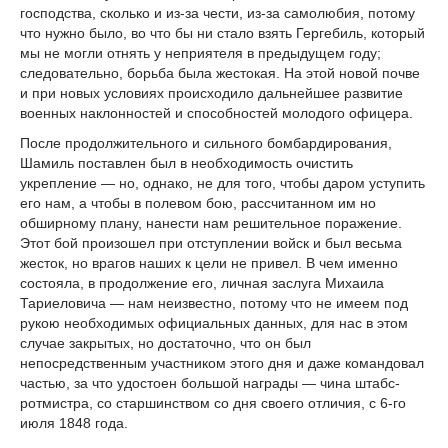
господства, сколько и из-за чести, из-за самолюбия, потому
что нужно было, во что бы ни стало взять Гергебиль, который
мы не могли отнять у неприятеля в предыдущем году;
следовательно, борьба была жестокая. На этой новой почве
и при новых условиях происходило дальнейшее развитие
военных наклонностей и способностей молодого офицера.
После продолжительного и сильного бомбардирования,
Шамиль поставлен был в необходимость очистить
укрепление — но, однако, не для того, чтобы даром уступить
его нам, а чтобы в полевом бою, рассчитанном им но
обширному плану, нанести нам решительное поражение.
Этот бой произошел при отступлении войск и был весьма
жесток, но врагов наших к цели не привел. В чем именно
состояла, в продолжение его, личная заслуга Михаила
Тариеловича — нам неизвестно, потому что не имеем под
рукою необходимых официальных данных, для нас в этом
случае закрытых, но достаточно, что он был
непосредственным участником этого дня и даже командовал
частью, за что удостоен большой награды — чина штабс-
ротмистра, со старшинством со дня своего отличия, с 6-го
июля 1848 года.