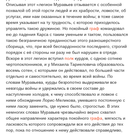
Описывая этот «легион Муравьев отзывается с особенной
похвалой об этой горсти людей и их храбрости, ловкости, об
услугах, ими нам оказанных в течение войны; в тоже самое
время указывает на ту трудность, с которою приходилось
управлять такою дружиною. Но покойный
граф
командовал
ею до падения Карса с таким уменьем и тактом, пользовался
такою безграничною преданностью этого разношерстного
сборища, что, при всей беспардонности последнего, строгий
порядок с её стороны ни разу не был нарушен в отряде.
Вскоре в этот легион вступил
полк
курдов, с одною сотнею
чертопоклонников, и у Михаила Тариеловича образовалось
восемь сотен, с которыми он действовал, по большей части
отдельно и самостоятельно, во время всей войны. По
словам Муравьева, курды безропотно выдерживали все
невзгоды войны и удержались в своем составе до
наступление холодов, к чему способствовало и ловкое с
ними обхождение Лорис-Меликова, умевшего постоянную с
ними ласку заменить, где нужно было, строгостью. В этих
немногих словах Муравьев чрезвычайно верно схватил
общее направление характера покойного
графа
, мягкость и
ласковость которого сопровождали все его действия до тех
пор, пока по отношению к нему действовали справедливо,