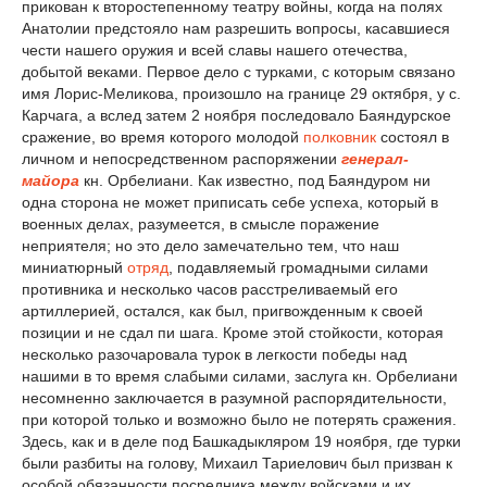
прикован к второстепенному театру войны, когда на полях
Анатолии предстояло нам разрешить вопросы, касавшиеся
чести нашего оружия и всей славы нашего отечества,
добытой веками. Первое дело с турками, с которым связано
имя Лорис-Меликова, произошло на границе 29 октября, у с.
Карчага, а вслед затем 2 ноября последовало Баяндурское
сражение, во время которого молодой
полковник
состоял в
личном и непосредственном распоряжении
генерал-
майора
кн. Орбелиани. Как известно, под Баяндуром ни
одна сторона не может приписать себе успеха, который в
военных делах, разумеется, в смысле поражение
неприятеля; но это дело замечательно тем, что наш
миниатюрный
отряд
, подавляемый громадными силами
противника и несколько часов расстреливаемый его
артиллерией, остался, как был, пригвожденным к своей
позиции и не сдал пи шага. Кроме этой стойкости, которая
несколько разочаровала турок в легкости победы над
нашими в то время слабыми силами, заслуга кн. Орбелиани
несомненно заключается в разумной распорядительности,
при которой только и возможно было не потерять сражения.
Здесь, как и в деле под Башкадыкляром 19 ноября, где турки
были разбиты на голову, Михаил Тариелович был призван к
особой обязанности посредника между войсками и их