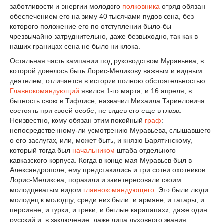
заботливости и энергии молодого
полковника
отряд обязан
обеспечением его на зиму 40 тысячами пудов сена, без
которого положение его по отступлении было-бы
чрезвычайно затруднительно, даже безвыходно, так как в
наших границах сена не было ни клока.
Остальная часть кампании под руководством Муравьева, в
которой довелось быть Лорис-Меликову важным и видным
деятелем, отличается в истории полною обстоятельностью.
Главнокомандующий
явился 1-го марта, и 16 апреля, в
бытность свою в Тифлисе, назначил Михаила Тариеловича
состоять при своей особе, не видев его еще в глаза.
Неизвестно, кому обязан этим покойный
граф
:
непосредственному-ли усмотрению Муравьева, слышавшего
о его заслугах, или, может быть, и князю Барятинскому,
который тогда был
начальником
штаба отдельного
кавказского корпуса. Когда в конце мая Муравьев был в
Александрополе, ему представились и три сотни охотников
Лорис-Меликова, поразили и заинтересовали своим
молодцеватым видом
главнокомандующего
. Это были люди
молодец к молодцу, среди них были: и армяне, и татары, и
персияне, и турки, и греки, и беглые карапапахи, даже один
русский и, в заключение, даже лица духовного звания.