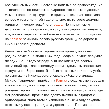
Коснувшись личности, нельзя не начать с её происхождения,
— шаблонно, но неизбежно. Странно, что только в данный
момент наша литература — и притом столичная, осветила
вопрос о том угле и той национальности, которые должны
гордиться именем покойного
графа
. Не к грузинским
дворянам он принадлежал, а к роду тех дорийских медиков,
владение которых в первобытное время нашего господства
на
Кавказе
замыкали собою русскую границу по дороге в
Гумры (Александрополь).
Деятельность Михаила Тариеловича принадлежит его
родной почве с 27 июля 1847 года, когда он в чине поручика
гвардии, на 22 году от роду, был назначен для особых
поручений при главнокомандующем отдельным кавкасским
корпусом кн. Воронцове. Это был четвертый год его службы
по выпуске из Николаевского кавалерийского училища.
Михаил Тариелович прибыл на
Кавказ
в счастливую пору для
военной молодежи, когда, в полном смысле слова, «война
рождала героев». Шамиль был в горах всемогущ и без труда
мог располагать против нас десятитысячным отрядом с
артиллерией, значительно усиленною в 1843 году орудиями,
отнятыми у нас в тринадцати укреплениях. Против него на