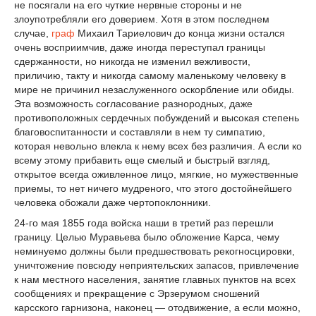
не посягали на его чуткие нервные стороны и не
злоупотребляли его доверием. Хотя в этом последнем
случае,
граф
Михаил Тариелович до конца жизни остался
очень восприимчив, даже иногда переступал границы
сдержанности, но никогда не изменил вежливости,
приличию, такту и никогда самому маленькому человеку в
мире не причинил незаслуженного оскорбление или обиды.
Эта возможность согласование разнородных, даже
противоположных сердечных побуждений и высокая степень
благовоспитанности и составляли в нем ту симпатию,
которая невольно влекла к нему всех без различия. А если ко
всему этому прибавить еще смелый и быстрый взгляд,
открытое всегда оживленное лицо, мягкие, но мужественные
приемы, то нет ничего мудреного, что этого достойнейшего
человека обожали даже чертопоклонники.
24-го мая 1855 года войска наши в третий раз перешли
границу. Целью Муравьева было обложение Карса, чему
неминуемо должны были предшествовать рекогносцировки,
уничтожение повсюду неприятельских запасов, привлечение
к нам местного населения, занятие главных пунктов на всех
сообщениях и прекращение с Эрзерумом сношений
карсского гарнизона, наконец — отодвижение, а если можно,