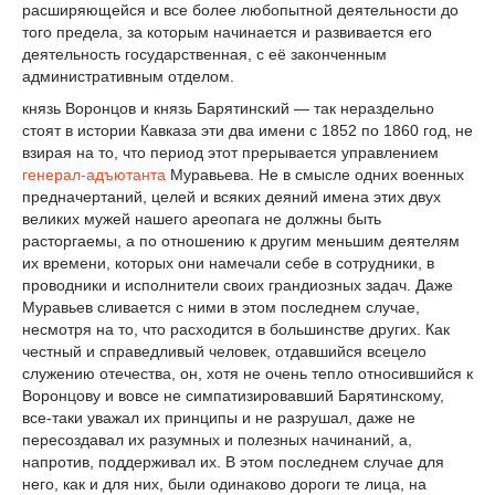
расширяющейся и все более любопытной деятельности до
того предела, за которым начинается и развивается его
деятельность государственная, с её законченным
административным отделом.
князь Воронцов и князь Барятинский — так нераздельно
стоят в истории Кавказа эти два имени с 1852 по 1860 год, не
взирая на то, что период этот прерывается управлением
генерал-адъютанта
Муравьева. Не в смысле одних военных
предначертаний, целей и всяких деяний имена этих двух
великих мужей нашего ареопага не должны быть
расторгаемы, а по отношению к другим меньшим деятелям
их времени, которых они намечали себе в сотрудники, в
проводники и исполнители своих грандиозных задач. Даже
Муравьев сливается с ними в этом последнем случае,
несмотря на то, что расходится в большинстве других. Как
честный и справедливый человек, отдавшийся всецело
служению отечества, он, хотя не очень тепло относившийся к
Воронцову и вовсе не симпатизировавший Барятинскому,
все-таки уважал их принципы и не разрушал, даже не
пересоздавал их разумных и полезных начинаний, а,
напротив, поддерживал их. В этом последнем случае для
него, как и для них, были одинаково дороги те лица, на