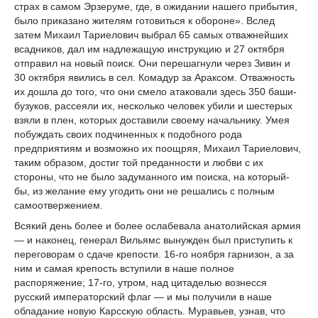
страх в самом Эрзеруме, где, в ожидании нашего прибытия,
было приказано жителям готовиться к обороне». Вслед
затем Михаил Тариелович выбрал 65 самых отважнейших
всадников, дал им надлежащую инструкцию и 27 октября
отправил на новый поиск. Они перешагнули через Зивин и
30 октября явились в сел. Комадур за Араксом. Отважность
их дошла до того, что они смело атаковали здесь 350 баши-
бузуков, рассеяли их, несколько человек убили и шестерых
взяли в плен, которых доставили своему начальнику. Умея
побуждать своих подчиненных к подобного рода
предприятиям и возможно их поощряя, Михаил Тариелович,
таким образом, достиг той преданности и любви с их
стороны, что не было задуманного им поиска, на который-
бы, из желание ему угодить они не решались с полным
самоотвержением.
Всякий день более и более ослабевала анатолийская армия
— и наконец, генерал Вильямс вынужден был приступить к
переговорам о сдаче крепости. 16-го ноября гарнизон, а за
ним и самая крепость вступили в наше полное
распоряжение; 17-го, утром, над цитаделью вознесся
русский императорский флаг — и мы получили в наше
обладание новую Карсскую область. Муравьев, узнав, что