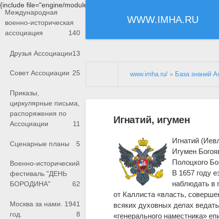
{include file="engine/modules/saperu/head.php"}
Международная
WWW.IMHA.RU
военно-историческая
ассоциация
140
Друзья Ассоциации
13
Совет Ассоциации
25
www.imha.ru/
»
База знаний А
Приказы,
циркулярные письма,
распоряжения по
Игнатий, игумен
Ассоциации
11
Игнатий (Иевл
Сценарные планы
5
Игумен Богоя
Полоцкого Бо
Военно-исторический
В 1657 году 
фестиваль "ДЕНЬ
наблюдать в 
БОРОДИНА"
62
от Каллиста «власть, совершен
Москва за нами. 1941
всяких духовных делах ведать,
год.
8
«генерального наместника» еп