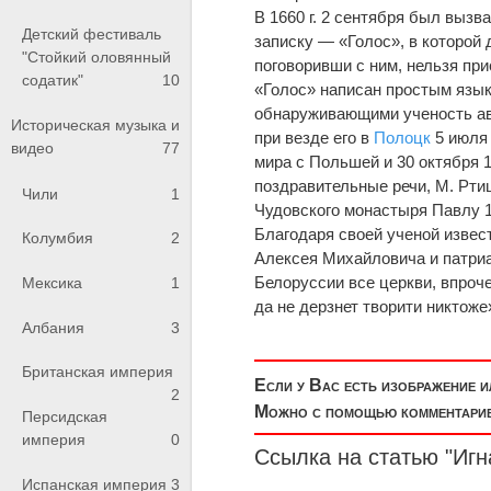
В 1660 г. 2 сентября был вызв
Детский фестиваль
записку — «Голос», в которой 
"Стойкий оловянный
поговоривши с ним, нельзя при
содатик"
10
«Голос» написан простым язы
обнаруживающими ученость ав
Историческая музыка и
при везде его в
Полоцк
5 июля 
видео
77
мира с Польшей и 30 октября 1
поздравительные речи, М. Ртищ
Чили
1
Чудовского монастыря Павлу 1
Благодаря своей ученой извес
Колумбия
2
Алексея Михайловича и патриа
Белоруссии все церкви, впроч
Мексика
1
да не дерзнет творити никтоже
Албания
3
Британская империя
Если у Вас есть изображение 
2
Можно с помощью комментариев
Персидская
империя
0
Ссылка на статью "Игн
Испанская империя
3