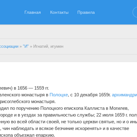
Главная
Контакты
Правила
ссоциации
»
"И"
» Игнатий, игумен
евич) в 1656 — 1559 гг.
вленского монастыря в
Полоцке
, с 10 декабря 1659г.
архимандри
рисоглебского монастыря.
ездил по поручению Полоцкого епископа Каллиста в Могилев,
городе и в уездах за правильностью службы; 22 июля 1659 г. по
ную во всей области своей, не только церкви святые, но и о ин
 чин наблюдать и всякое безчиние искоренять» и в качестве
ископа объезжал епархию.