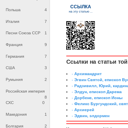
Польша
4
Италия
7
Песни Союза ССР
1
Франция
9
Германия
7
Ссылки на статьи той 
США
3
-
Архимандрит
Румыния
2
-
Эгвин Святой, епископ Ву
-
Радзивилл, Юрий, кардин
Российская империя
-
Элдун, епископ Дарема
8
-
Дорбене, епископ Ионы
СХС
0
-
Феликс Бургундский, свя
-
Архиерей
Македония
1
-
Эдвин, элдормен
Болгария
2