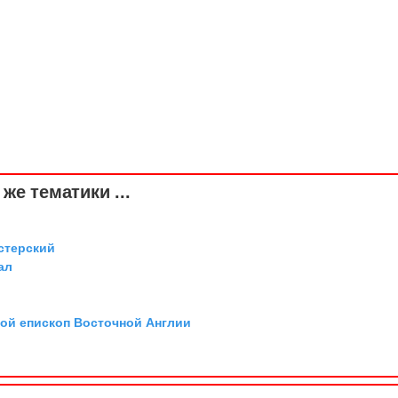
же тематики ...
стерский
ал
той епископ Восточной Англии