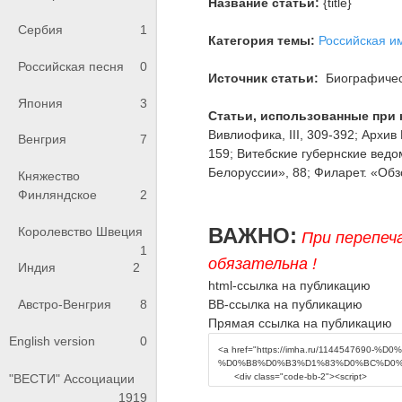
Название статьи:
{title}
Сербия
1
Категория темы:
Российская и
Российская песня
0
Источник статьи:
Биографическ
Япония
3
Статьи, использованные при 
Вивлиофика, III, 309-392; Архив 
Венгрия
7
159; Витебские губернские ведо
Белоруссии», 88; Филарет. «Обзо
Княжество
Финляндское
2
ВАЖНО:
Королевство Швеция
При перепеч
1
обязательна !
Индия
2
html-ссылка на публикацию
BB-ссылка на публикацию
Австро-Венгрия
8
Прямая ссылка на публикацию
English version
0
"ВЕСТИ" Ассоциации
1919