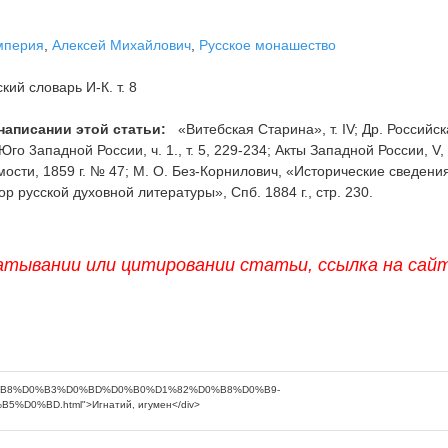
мперия
,
Алексей Михайлович
,
Русское монашество
ий словарь И-К. т. 8
написании этой статьи:
«Витебская Старина», т. IV; Др. Российс
Юго 3ападной России, ч. 1., т. 5, 229-234; Акты Западной России, V
мости, 1859 г. № 47; М. О. Без-Корнилович, «Исторические сведени
р русской духовной литературы», Спб. 1884 г., стр. 230.
атывании или цитировании статьи, ссылка на сай