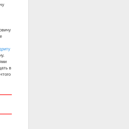
ичу
овичу
е
,
дриту
ну.
иями
щать в
«того