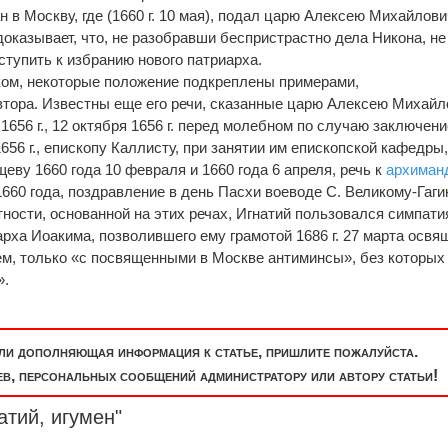
ан в Москву, где (1660 г. 10 мая), подал царю Алексею Михайлов
доказывает, что, не разобравши беспристрастно дела Никона, не
ступить к избранию нового патриарха.
ком, некоторые положение подкреплены примерами,
тора. Известны еще его речи, сказанные царю Алексею Михайл
1656 г., 12 октября 1656 г. перед молебном по случаю заключени
656 г., епископу Каллисту, при занятии им епископской кафедры
еву 1660 года 10 февраля и 1660 года 6 апреля, речь к
архиман
660 года, поздравление в день Пасхи воеводе С. Великому-Гаги
тности, основанной на этих речах, Игнатий пользовался симпат
рха Иоакима, позволившего ему грамотой 1686 г. 27 марта освя
ем, только «с посвященными в Москве антиминсы», без которых 
».
или дополняющая информация к статье, пришлите пожалуйста.
, персональных сообщений администратору или автору статьи!
атий, игумен"