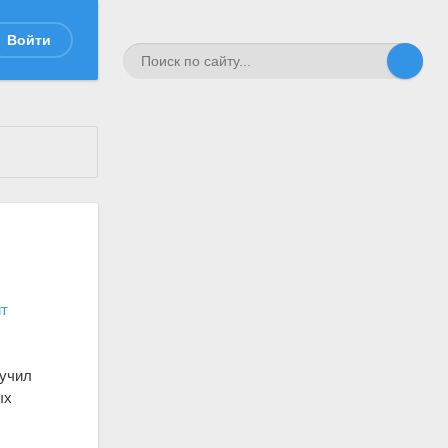
Войти
т
лучил
ых