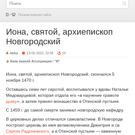
Полная версия сайта
Иона, святой, архиепископ
Новгородский
imha
13-05-2023, 22:56
10
База знаний Ассоциации
/
"И"
Иона, святой, архиепископ Новгородский, скончался 5
ноября 1470 г.
Оставшись семи лет сиротой, воспитывался у вдовы Натальи
Медоварцевой, которая отдала его «в научение грамоте
дьяку
», а затем принял монашество в Отенской пустыне.
С 1459 г. до самой смерти занимал новгородскую кафедру.
В церковных делах отличался самовластием. В Новгороде
построил церковь во имя великомученика Димитрия и св.
Сергия Радонежского
, а в Отенской пустыне — каменную