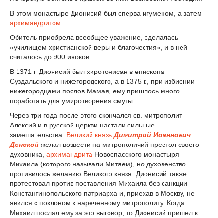
В этом монастыре Дионисий был сперва игуменом, а затем
архимандритом
.
Обитель приобрела всеобщее уважение, сделалась
«училищем христианской веры и благочестия», и в ней
считалось до 900 иноков.
В 1371 г. Дионисий был хиротонисан в епископа
Суздальского и нижегородского, а в 1375 г., при избиении
нижегородцами послов Мамая, ему пришлось много
поработать для умиротворения смуты.
Через три года после этого скончался св. митрополит
Алексий и в русской церкви настали сильные
замешательства.
Великий князь
Димитрий Иоаннович
Донской
желал возвести на митрополичий престол своего
духовника,
архимандрита
Новоспасского монастыря
Михаила (которого называли Митяем), но духовенство
противилось желанию Великого князя. Дионисий также
протестовал против поставления Михаила без санкции
Константинопольского патриарха и, приехав в Москву, не
явился с поклоном к нареченному митрополиту. Когда
Михаил послал ему за это выговор, то Дионисий пришел к