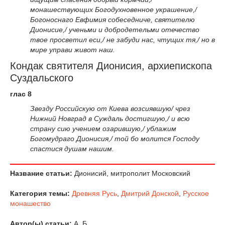
монашествующих Богодухновенное украшение,/
Богоноснаго Евфимия собеседниче, святителю
Дионисие,/ ученьми и добродетельми отечество
твое просветил еси,/ не забуди нас, чтущих тя,/ но в
мире управи живот наш.
Кондак святителя Дионисия, архиепископа
Суздальского
глас 8
Звезду Российскую от Киева возсиявшую/ чрез
Нижний Новград в Суждаль достигшую,/ и всю
страну сию учением озарившую,/ ублажим
Богомудраго Дионисия,/ той бо молится Господу
спастися душам нашим.
Название статьи:
Дионисий, митрополит Московский
Категория темы:
Древняя Русь
,
Дмитрий Донской
,
Русское
монашество
Автор(ы) статьи:
А. Б.