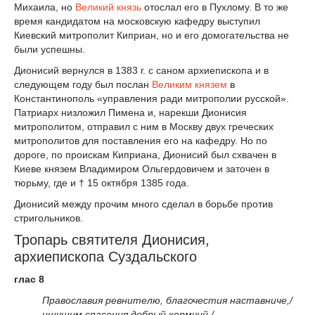
Михаила, но
Великий князь
отослал его в Пухлому. В то же
время кандидатом на московскую кафедру выступил
Киевский митрополит Киприан, но и его домогательства не
были успешны.
Дионисий вернулся в 1383 г. с саном архиепископа и в
следующем году был послан
Великим князем
в
Константинополь «управления ради митрополии русской».
Патриарх низложил Пимена и, нарекши Дионисия
митрополитом, отправил с ним в Москву двух греческих
митрополитов для поставления его на кафедру. Но по
дороге, по проискам Киприана, Дионисий был схвачен в
Киеве князем Владимиром Ольгердовичем и заточен в
тюрьму, где и † 15 октября 1385 года.
Дионисий между прочим много сделал в борьбе против
стригольников.
Тропарь святителя Дионисия,
архиепископа Суздальского
глас 8
Православия ревнителю, благочестия наставниче,/
ищущим спасения добрый кормчий,/