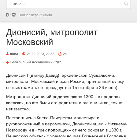
Полная версия сайта
Дионисий, митрополит
Московский
imha
21-12-2023, 22:32
24
База знаний Ассоциации
/
"Д"
Дионисий I (в миру Давид), архиепископ Суздальский,
митрополит Московский и всея России, причтенный к лику
святых (память его празднуется 15 октября и 26 июня).
Митрополит Дионисий родился около 1300 г. в пределах
киевских, но кто были его родители и где они жили, точно
неизвестно.
Постригшись в Киево-Печерском монастыре и
рукоположенный в иеромонахи, Дионисий ушел к Нижнему-
Новгороду и в «трех поприщах» от него основал в 1330 г.
Печерскую обитель с храмом во имя Вознесения Господня.