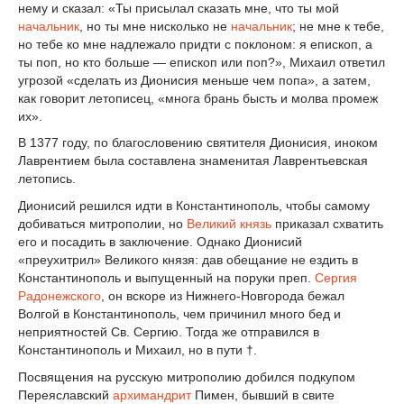
нему и сказал: «Ты присылал сказать мне, что ты мой
начальник
, но ты мне нисколько не
начальник
; не мне к тебе,
но тебе ко мне надлежало придти с поклоном: я епископ, а
ты поп, но кто больше — епископ или поп?», Михаил ответил
угрозой «сделать из Дионисия меньше чем попа», а затем,
как говорит летописец, «многа брань бысть и молва промеж
их».
В 1377 году, по благословению святителя Дионисия, иноком
Лаврентием была составлена знаменитая Лаврентьевская
летопись.
Дионисий решился идти в Константинополь, чтобы самому
добиваться митрополии, но
Великий князь
приказал схватить
его и посадить в заключение. Однако Дионисий
«преухитрил» Великого князя: дав обещание не ездить в
Константинополь и выпущенный на поруки преп.
Сергия
Радонежского
, он вскоре из Нижнего-Новгорода бежал
Волгой в Константинополь, чем причинил много бед и
неприятностей Св. Сергию. Тогда же отправился в
Константинополь и Михаил, но в пути †.
Посвящения на русскую митрополию добился подкупом
Переяславский
архимандрит
Пимен, бывший в свите