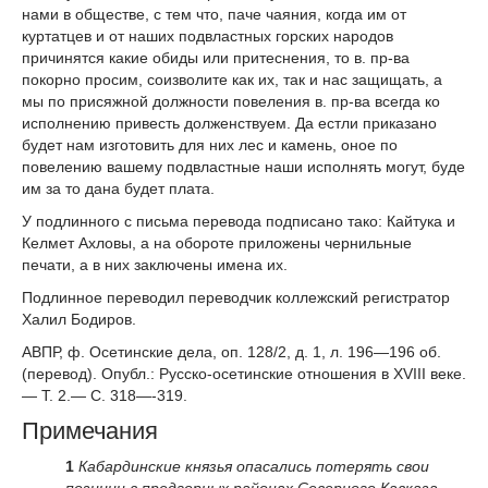
нами в обществе, с тем что, паче чаяния, когда им от
куртатцев и от наших подвластных горских народов
причинятся какие обиды или притеснения, то в. пр-ва
покорно просим, соизволите как их, так и нас защищать, а
мы по присяжной должности повеления в. пр-ва всегда ко
исполнению привесть долженствуем. Да естли приказано
будет нам изготовить для них лес и камень, оное по
повелению вашему подвластные наши исполнять могут, буде
им за то дана будет плата.
У подлинного с письма перевода подписано тако: Кайтука и
Келмет Ахловы, а на обороте приложены чернильные
печати, а в них заключены имена их.
Подлинное переводил переводчик коллежский регистратор
Халил Бодиров.
АВПР, ф. Осетинские дела, оп. 128/2, д. 1, л. 196—196 об.
(перевод). Опубл.: Русско-осетинские отношения в XVIII веке.
— Т. 2.— С. 318—-319.
Примечания
1
Кабардинские князья опасались потерять свои