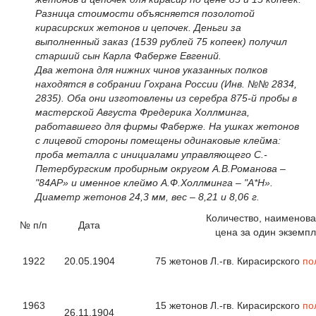
Разница стоимости объясняется позолотой
кирасирских жетонов и цепочек. Деньги за
выполненный заказ (1539 рублей 75 копеек) получил
старший сын Карла Фаберже Евгений.
Два жетона для нижних чинов указанных полков
находятся в собрании Гохрана России (Инв. №№ 2834,
2835). Оба они изготовлены из серебра 875-й пробы в
мастерской Августа Фредерика Холлминга,
работавшего для фирмы Фаберже. На ушках жетонов
с лицевой стороны помещены одинаковые клейма:
проба металла с инициалами управляющего С.-
Петербургским пробирным округом А.В.Романова –
"84АР» и именное клеймо А.Ф.Холлминга – "A*H».
Диаметр жетонов 24,3 мм, вес – 8,21 и 8,06 г.
Количество, наименова
№ п/п
Дата
цена за один экземп
1922
20.05.1904
75 жетонов Л.-гв. Кирасирского
по
1963
15 жетонов Л.-гв. Кирасирского
по
26.11.1904