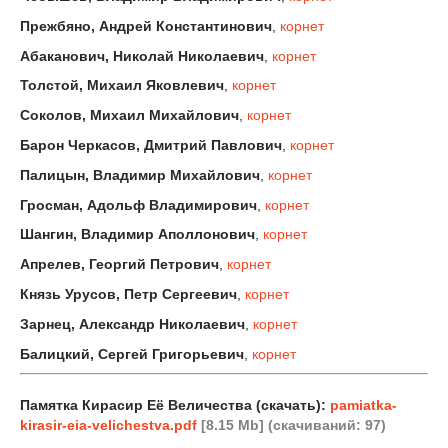
Прежбяно, Андрей Константинович
,
корнет
Абаканович, Николай Николаевич
,
корнет
Толстой, Михаил Яковлевич
,
корнет
Соколов, Михаил Михайлович
,
корнет
Барон Черкасов, Дмитрий Павлович
,
корнет
Палицын, Владимир Михайлович
,
корнет
Гросман, Адольф Владимирович
,
корнет
Шангин, Владимир Аполлонович
,
корнет
Апрелев, Георгий Петрович
,
корнет
Князь Урусов, Петр Сергеевич
,
корнет
Зарнец, Александр Николаевич
,
корнет
Балицкий, Сергей Григорьевич
,
корнет
Памятка Кирасир Её Величества (скачать):
pamiatka-
kirasir-eia-velichestva.pdf
[8.15 Mb] (cкачиваний: 97)