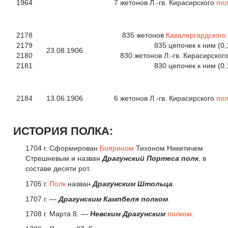
1964
7 жетонов Л.-гв. Кирасирского
пол
2178
835 жетонов
Кавалергардского
2179
835 цепочек к ним (0,
23.08.1906
2180
830 жетонов Л.-гв. Кирасирског
2181
830 цепочек к ним (0,
2184
13.06.1906
6 жетонов Л.-гв. Кирасирского
пол
ИСТОРИЯ ПОЛКА:
1704 г. Сформирован
Боярином
Тихоном Никитичем
Стрешневым и назван
Драгунский Портеса полк
, в
составе десяти рот.
1705 г.
Полк
назван
Драгунским Штольца
.
1707 г. —
Драгунским Кампбеля полком
.
1708 г. Марта 8. —
Невским Драгунским
полком
.