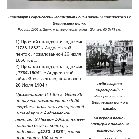
Штандарт Георгиевский юбилейный Лейб-Гвардии Кирасирского Ее
Величества полка.
Россия, 1902 г. Шелк, металлическая нить. Шитье. 60,5х73 см.
1) Простой штандарт с надписью
"1733-1833" и Андреевской
лентою, пожалованной 26 июля
1856 года.
2) Простой штандарт с надписью:
„1704-1904“
, с Андреевской
юбилейною лентою, пожалован
Лейб-гвардии
26 Июля 1904 г.
Кирасирский Ее
Примечание.
В 1856 г. Июля 26
Императорского
по случаю наименования Лейб-
Величества полк на
гвардиею полк получил простой
параде.
штандарт с Андреевской
На первом плане -
лентою. 9 Января 1861 г. на нем
офицеры с полковым
нашита особая лента, с
штандартом.
надписью:
„1733 -1833“
, в знак
протекших 100 лет с