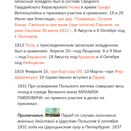
запасный эскадрон был в составе Сводного
Гвардейского Кирасирского
полка
в армии
Графа
Витгенштейна и принимал участие в сражениях: 19 и 20
Июля при Клястицах;
при дер. Пожарище, Остром
Конце, Свольне и при мызе (при погосте) Свольне, на
реке Свольне 30 июля 1812 г.
; 6 Августа и 6 Октября под
г.
Полоцком
.
1813
Полк
, с присоединенным запасным эскадроном,
был в сражениях: Апреля 20—под Люценом; 8 и 9 Мая
—под
Бауценом
; 18 Августа под
Кульмом
и 4 Октября
под
Лейпцигом
.
1814 Февраля 15,
при Бар-сюр-Об
; 13 Марта—при
Фер-
Шампенуаз
; 19 торжественно вступил в
Париж
.
1831 При усмирении Польского мятежа совершил весь
поход в отряде Великого князя МИХАИЛА
ПАВЛОВИЧА, но прямого участия в делах не
принимал.
Примечание.
Парад по случаю окончания
военных действий в Царстве Польском 6 октября
1831 года на Царицынском лугу в Петербурге. 1837.