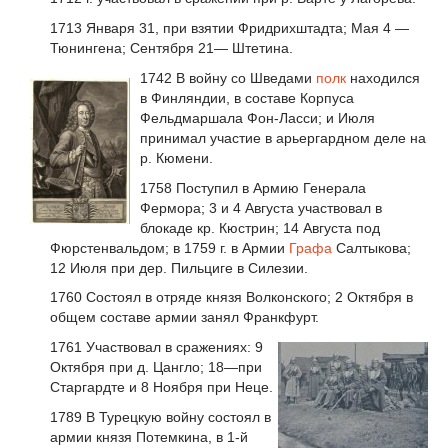
1713 Января 31, при взятии Фридрихштадта; Мая 4 —
Тюнингена; Сентября 21— Штетина.
1742 В войну со Шведами
полк
находился
в Финляндии, в составе Корпуса
Фельдмаршала Фон-Ласси; и Июля
принимал участие в арьергардном деле на
р. Кюмени.
1758 Поступил в Армию Генерала
Фермора; 3 и 4 Августа участвовал в
блокаде кр. Кюстрин; 14 Августа под
Фюрстенвальдом; в 1759 г. в Армии
Графа
Салтыкова;
12 Июля при дер. Пильциге в Силезии.
1760 Состоял в отряде князя Волконского; 2 Октября в
общем составе армии занял Франкфурт.
1761 Участвовал в сражениях: 9
Октября при д. Цангло; 18—при
Старгардте и 8 Ноября при Неце.
1789 В Турецкую войну состоял в
армии князя Потемкина, в 1-й