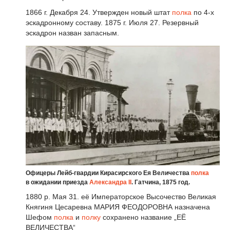
1866 г. Декабря 24. Утвержден новый штат
полка
по 4-х
эскадронному составу. 1875 г. Июля 27. Резервный
эскадрон назван запасным.
Офицеры Лейб-гвардии Кирасирского Ея Величества
полка
в ожидании приезда
Александра II
. Гатчина, 1875 год.
1880 р. Мая 31. её Императорское Высочество Великая
Княгиня Цесаревна МАРИЯ ФЕОДОРОВНА назначена
Шефом
полка
и
полку
сохранено название „ЕЁ
ВЕЛИЧЕСТВА“