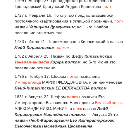
1709 г. Января 27. Гренадерская рота отчислена в
Гренадерский Драгунский Андрея Кропотова
полк
.
1727 г. Февраля 16. По случаю предполагавшегося
постоянного квартирования в Углицкой провинции,
полк
назван
Углицким Драгунским
; но 11-го Ноября
повеление это отменено.
1733 г. Июля 21. Переименован в Кирасирский и назван
Лейб-Кирасирским
полком
.
1762 г. Апреля 25. Назван по Шефу
Кирасирским
генерал-аншефа
Корфа полком
: но 5-го Июня это
повеление отменено.
1796 г. Ноября 17. Шефом
полка
назначена
Императрица
МАРИЯ ФЕОДОРОВНА, и он наименован
Лейб-Кирасирским ЕЁ ВЕЛИЧЕСТВА полком
.
1831 г. Августа 22. Шефом
полка
назначен Его
Императорское Высочество Наследник и
Великий князь
АЛЕКСАНДР НИКОЛАЕВИЧ, и
полк
назван
Лейб-
Кирасирским Наследника полком
. — Августа 29-го
назван
Лейб-Кирасирским Его Императорского
Высочества Наследника Цесаревича
.