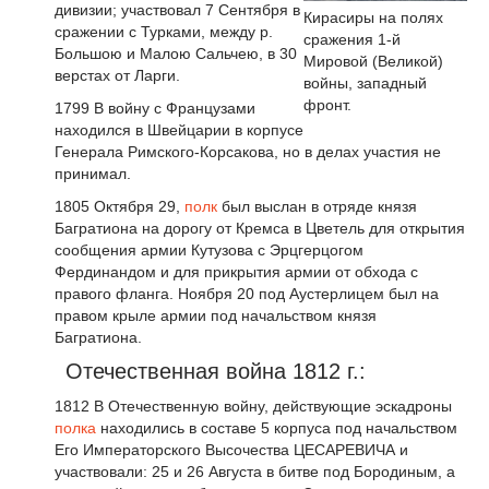
дивизии; участвовал 7 Сентября в
Кирасиры на полях
сражении с Турками, между р.
сражения 1-й
Большою и Малою Сальчею, в 30
Мировой (Великой)
верстах от Ларги.
войны, западный
фронт.
1799 В войну с Французами
находился в Швейцарии в корпусе
Генерала Римского-Корсакова, но в делах участия не
принимал.
1805 Октября 29,
полк
был выслан в отряде князя
Багратиона на дорогу от Кремса в Цветель для открытия
сообщения армии Кутузова с Эрцгерцогом
Фердинандом и для прикрытия армии от обхода с
правого фланга. Ноября 20 под Аустерлицем был на
правом крыле армии под начальством князя
Багратиона.
Отечественная война 1812 г.:
1812 В Отечественную войну, действующие эскадроны
полка
находились в составе 5 корпуса под начальством
Его Императорского Высочества ЦЕСАРЕВИЧА и
участвовали: 25 и 26 Августа в битве под Бородиным, а