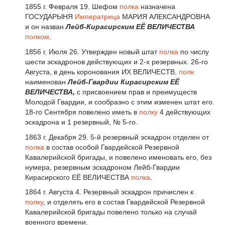
1855 г. Февраля 19. Шефом
полка
назначена
ГОСУДАРЫНЯ
Императрица
МАРИЯ АЛЕКСАНДРОВНА
и он назван
Лейб-Кирасирским ЕЁ ВЕЛИЧЕСТВА
полком
.
1856 г. Июля 26. Утвержден новый штат
полка
по числу
шести эскадронов действующих и 2-х резервных. 26-го
Августа, в день коронования ИХ ВЕЛИЧЕСТВ,
полк
наименован
Лейб-Гвардии Кирасирским ЕЁ
ВЕЛИЧЕСТВА,
с присвоением прав и преимуществ
Молодой Гвардии, и сообразно с этим изменен штат его.
18-го Сентября повелено иметь в
полку
4 действующих
эскадрона и 1 резервный, № 5-го.
1863 г. Декабря 29. 5-й резервный эскадрон отделен от
полка
в состав особой Гвардейской Резервной
Кавалерийской бригады, и повелено именовать его, без
нумера, резервным эскадроном Лейб-Гвардии
Кирасирского ЕЁ ВЕЛИЧЕСТВА
полка
.
1864 г. Августа 4. Резервный эскадрон причислен к
полку
, и отделять его в состав Гвардейской Резервной
Кавалерийской бригады повелено только на случай
военного времени.