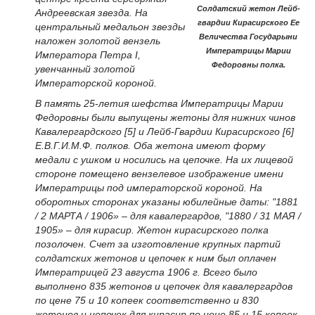
Солдатский жетон Лейб-
Андреевская звезда. На
гвардии Кирасирского Ее
центральный медальон звезды
Величества Государыни
наложен золотой вензель
Императрицы Марии
Императора Петра I,
Федоровны полка.
увенчанный золотой
Императорской короной.
В память 25-летия шефства Императрицы Марии
Федоровны были выпущены жетоны для нижних чинов
Кавалергардского [5] и Лейб-Гвардии Кирасирского [6]
Е.В.Г.И.М.Ф. полков. Оба жетона имеют форму
медали с ушком и носились на цепочке. На их лицевой
стороне помещено вензелевое изображение имени
Императрицы под императорской короной. На
оборотных сторонах указаны юбилейные даты: "1881
/ 2 МАРТА / 1906» – для кавалергардов, "1880 / 31 МАЯ /
1905» – для кирасир. Жетон кирасирского полка
позолочен. Счет за изготовление крупных партий
солдатских жетонов и цепочек к ним был оплачен
Императрицей 23 августа 1906 г. Всего было
выполнено 835 жетонов и цепочек для кавалергардов
по цене 75 и 10 копеек соответственно и 830
жетонов и цепочек для кирасир по цене 85 и 15 копеек.