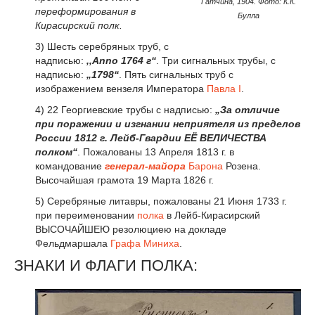
Гатчина, 1904. Фото: К.К.
переформирования в
Булла
Кирасирский полк.
3) Шесть серебряных труб, с
надписью:
,,
Anno
1764 г“
. Три сигнальных трубы, с
надписью:
„1798“
. Пять сигнальных труб с
изображением вензеля Императора
Павла I
.
4) 22 Георгиевские трубы с надписью:
„За отличие
при поражении и изгнании неприятеля из пределов
России 1812 г. Лейб-Гвардии ЕЁ ВЕЛИЧЕСТВА
полком“
. Пожалованы 13 Апреля 1813 г. в
командование
генерал-майора
Барона
Розена.
Высочайшая грамота 19 Марта 1826 г.
5) Серебряные литавры, пожалованы 21 Июня 1733 г.
при переименовании
полка
в Лейб-Кирасирский
ВЫСОЧАЙШЕЮ резолюциею на докладе
Фельдмаршала
Графа
Миниха
.
ЗНАКИ И ФЛАГИ ПОЛКА: