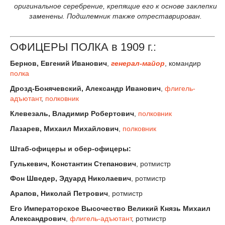
оригинальное серебрение, крепящие его к основе заклепки
заменены. Подшлемник также отреставрирован.
ОФИЦЕРЫ ПОЛКА в 1909 г.:
Бернов, Евгений Иванович
,
генерал-майор
, командир
полка
Дрозд-Бонячевский, Александр Иванович
,
флигель-
адъютант
,
полковник
Клевезаль, Владимир Робертович
,
полковник
Лазарев, Михаил Михайлович
,
полковник
Штаб-офицеры и обер-офицеры:
Гулькевич, Константин Степанович
, ротмистр
Фон Шведер, Эдуард Николаевич
, ротмистр
Арапов, Николай Петрович
, ротмистр
Его Императорское Высочество Великий Князь Михаил
Александрович
,
флигель-адъютант
, ротмистр