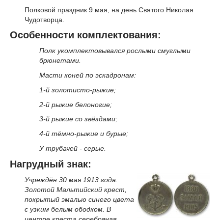
Полковой праздник 9 мая, на день Святого Николая
Чудотворца.
Особенности комплектования:
Полк укомплектовывался рослыми смуглыми
брюнетами.
Масти коней по эскадронам:
1-й золотисто-рыжие;
2-й рыжие белоногие;
3-й рыжие со звёздами;
4-й тёмно-рыжие и бурые;
У трубачей - серые.
Нагрудный знак:
Учреждён 30 мая 1913 года.
Золотой Мальтийский крест,
покрытый эмалью синего цвета
с узким белым ободком. В
центре креста серебряная