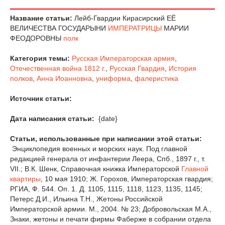
Название статьи:
Лейб-Гвардии Кирасирский ЕЁ
ВЕЛИЧЕСТВА ГОСУДАРЫНИ
ИМПЕРАТРИЦЫ
МАРИИ
ФЕОДОРОВНЫ
полк
Категория темы:
Русская Императорская армия
,
Отечественная война 1812 г.
,
Русская Гвардия
,
История
полков
,
Анна Иоанновна
,
униформа
,
фалеристика
Источник статьи:
Дата написания статьи:
{date}
Статьи, использованные при написании этой статьи:
Энциклопедия военных и морских наук. Под главной
редакцией генерала от инфантерии Леера, Спб., 1897 г., т.
VII.; В.К. Шенк, Справочная книжка Императорской
Главной
квартиры
, 10 мая 1910; Ж. Горохов, Императорская гвардия;
РГИА, Ф. 544. Оп. 1. Д. 1105, 1115, 1118, 1123, 1135, 1145;
Петерс Д.И., Ильина Т.Н., Жетоны Российской
Императорской армии. М., 2004. № 23; Добровольская М.А.,
Знаки, жетоны и печати фирмы Фаберже в собрании отдела