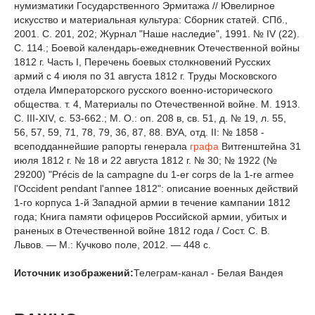
нумизматики Государственного Эрмитажа // Ювелирное
искусство и материальная культура: Сборник статей. СПб.,
2001. С. 201, 202; Журнал "Наше наследие", 1991. № IV (22).
С. 114.; Боевой календарь-ежедневник Отечественной войны
1812 г. Часть I, Перечень боевых столкновений Русских
армий с 4 июля по 31 августа 1812 г. Труды Московского
отдела Императорского русского военно-исторического
общества. т. 4, Материалы по Отечественной войне. М. 1913.
С. III-XIV, с. 53-662.; М. О.: оп. 208 в, св. 51, д. № 19, л. 55,
56, 57, 59, 71, 78, 79, 36, 87, 88. ВУА, отд. II: № 1858 -
всеподданнейшие рапорты генерала
графа
Витгенштейна 31
июля 1812 г. № 18 и 22 августа 1812 г. № 30; № 1922 (№
29200) "Précis de la campagne du 1-er corps de la 1-re armee
l'Occident pendant l'annee 1812": описание военных действий
1-го корпуса 1-й Западной армии в течение кампании 1812
года; Книга памяти офицеров Российской армии, убитых и
раненых в Отечественной войне 1812 года / Сост. С. В.
Львов. — М.: Кучково поле, 2012. — 448 с.
Источник изображений:
Телеграм-канал - Белая Вандея