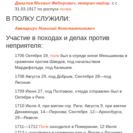
Данилов Михаил Федорович
,
генерал-майор
, с с
31.03.1917 по роспуск
полка
.
В ПОЛКУ СЛУЖИЛИ:
Авенариус Николай Константинович
Участие в походах и делах против
неприятеля:
1706 Октября 18,
полк
был в отряде князя Меньшикова в
сражении против Шведов, под начальством
Мардефельда, под Калишем.
1708 Августа 29, под Добрым; Сентября 28—под
Лесным.
1709 Июня 27, под Полтавою, откуда отправлен был в
Октябре к Риге.
1710 Июля 4, при взятии гор. Риги; Августа 9, при взятии
Динамюнда; 14—Пернова; Сентября .12—Аренсбурга;
29—Ревеля.
1711—1712
Полк
находился в Померании; 12 Июля
1712 г. участвовал в сражении при р. Варте у Лагорева.