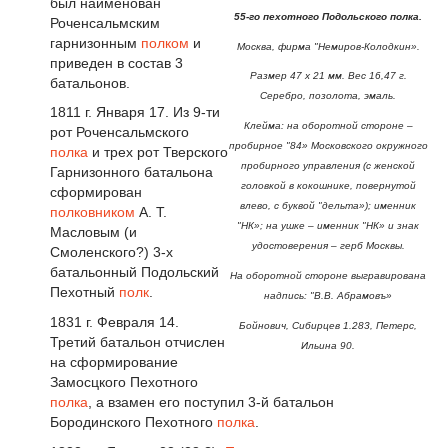
был наименован
55-го пехотного Подольского полка.
Роченсальмским
гарнизонным
полком
и
Москва, фирма "Немиров-Колодкин».
приведен в состав 3
Размер 47 х 21 мм. Вес 16,47 г.
батальонов.
Серебро, позолота, эмаль.
1811 г. Января 17. Из 9-ти
Клейма: на оборотной стороне –
рот Роченсальмского
пробирное "84» Московского окружного
полка
и трех рот Тверского
пробирного управления (с женской
Гарнизонного батальона
головкой в кокошнике, повернутой
сформирован
влево, с буквой "дельта»); именник
полковником
А. Т.
"НК»; на ушке – именник "НК» и знак
Масловым (и
удостоверения – герб Москвы.
Смоленского?) 3-х
батальонный Подольский
На оборотной стороне выгравирована
Пехотный
полк
.
надпись: "В.В. Абрамовъ»
1831 г. Февраля 14.
Бойнович, Сибирцев 1.283, Петерс,
Третий батальон отчислен
Ильина 90.
на сформирование
Замосцкого Пехотного
полка
, а взамен его поступил 3-й батальон
Бородинского Пехотного
полка
.