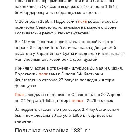
После своего сформирования 5-й и 6-й батальоны
находились в Одессе и выдержали 10 апреля 1854 г.
бомбардировку англо-французского флота.
С 20 апреля 1855 г. Подольский
полк
вошел в состав
гарнизона Севастополя, занимая на южной стороне
Ростилавский редут и люнет Бутакова.
9 и 10 мая Подольцы прикрывали постройку контр-
апрошей впереди 5-го бастиона, на кладбищенской
высоте и у Карантинной бухты и выдержали в ночь на 11
мая упорный штыковой бой с французами.
Приняв участие в отражении штурмов 26 мая и 6 июня,
Подольский
полк
занял 5 июля 5-й бастион и
блистательно отразил 27 августа последний штурм
французов.
Полк
находился в гарнизоне Севастополя с 20 Апреля
по 27 Августа 1855 г., потери
полка
- 2878 человек.
За подвиги, оказанные при осаде, 1-4-му батальонам
были пожалованы 30 августа 1856 г. Георгиевские
знамена.
Польская кампания 1831 г.: