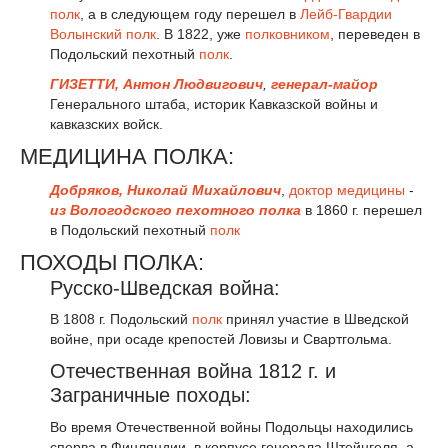
полк
, а в следующем году перешел в
Лейб-Гвардии
Волынский полк
. В 1822, уже
полковником
, переведен в
Подольский пехотный
полк
.
ГИЗЕТТИ, Антон Людвигович
,
генерал-майор
Генерального штаба, историк Кавказской войны и
кавказских войск.
МЕДИЦИНА ПОЛКА:
Добряков, Николай Михайлович
,
доктор медицины
-
из Вологодского пехотного полка
в 1860 г. перешел
в Подольский пехотный
полк
ПОХОДЫ ПОЛКА:
Русско-Шведская война:
В 1808 г. Подольский
полк
принял участие в Шведской
войне, при осаде крепостей Ловизы и Свартгольма.
Отечественная война 1812 г. и
Заграничные походы:
Во время Отечественной войны Подольцы находились
сперва в Финляндии, в корпусе генерала Штейнгеля, а