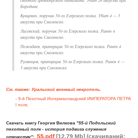
сводного гренадерского батальона. Убит 26 августа при
Бородине.
Кунцевич, поручик 50-го Егерского полка. Убит 4 — 5
августа при Смоленске.
Лисовский, поручик 50-го Егерского полка. Ранен 4
августа при Смоленске.
Пожидаев, прапорщик 50-го Егерского полка. Ранен 4
августа при Смоленске.
Румянцов, прапорщик 50-го Егерского полка. Ранен 4 —
5 августа при Смоленске.
См. также: Уральский военный некрополь.
- 9-й Пехотный Ингерманландский ИМПЕРАТОРА ПЕТРА
I полк;
Скачать книгу Георгия Вилкова
"55-й Подольский
пехотный полк - история подвига служения
55.pdf
[12.79 Mb] (cкачиваний:
отечеству"
: