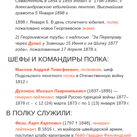
Севастополь в 1854 и 1855 годах» и "1798-1898», с
Александровскою юбилейною лентою. Высочайшая
грамота 5 Января 1898 г.
1898 г. Января 5. В день столетнего юбилея,
полку
пожаловано новое Георгиевское
знамя
.
2) Георгиевские трубы, с надписью: "За Переправу
через
Дунай
у Зимницы 15 Июня и за Шипку 1877
года», пожалованные 17 Апреля 1878 г.
ШЕФЫ И КОМАНДИРЫ ПОЛКА:
Маслов Андрей Тимофеевич
,
полковник
, шеф
Подольского пехотного
полка
в Отечественную войну
1812 г.
Духонин, Михаил Лаврентьевич
(1837–1895) —
генерал-лейтенант
, герой Русско-турецкой войны 1877–
1878 гг. - с 12 (24) марта 1873 г. по 1 (13) января 1879 г.
В ПОЛКУ СЛУЖИЛИ:
Фези, Карп Карпович
(1797 † 1848),
генерал-
лейтенант
. В 1816 г., из майоров швейцарской армии,
поступил штабс-капитаном в
Лейб-Гвардии Финляндский