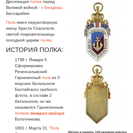
Дислокация
полка
перед
Великой войной - г.
Бендеры
,
Бессарабия.
Полк
имел нерукотворную
икону Христа Спасителя,
святой покровительницы
походной церкви
полка
.
ИСТОРИЯ ПОЛКА:
1798 г. Января 5.
Сформирован
Роченсальмский
Гарнизонный
полк
из 3
морских батальонов
Балтийского гребного
флота, в составе 2
батальонов, он же
назывался Гарнизонным
полком
генерал-майора
Болотникова.
1801 г. Марта 31.
Полк
Жетон в память 100-летнего юбилея