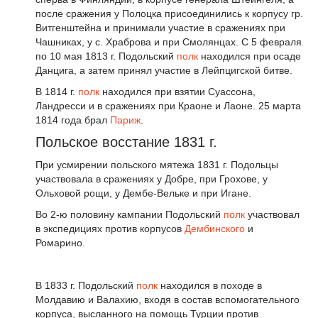
после сражения у Полоцка присоединились к корпусу гр.
Витгенштейна и принимали участие в сражениях при
Чашниках, у с. Храброва и при Смолянцах. С 5 февраля
по 10 мая 1813 г. Подольский
полк
находился при осаде
Данцига, а затем принял участие в Лейпцигской битве.
В 1814 г.
полк
находился при взятии Суассона,
Ландресси и в сражениях при Краоне и Лаоне. 25 марта
1814 года брал
Париж
.
Польское восстание 1831 г.
При усмирении польского мятежа 1831 г. Подольцы
участвовала в сражениях у Добре, при Грохове, у
Ольховой рощи, у Дембе-Вельке и при Игане.
Во 2-ю половину кампании Подольский
полк
участвовал
в экспедициях против корпусов
Дембинского
и
Ромарино.
В 1833 г. Подольский
полк
находился в походе в
Молдавию и Валахию, входя в состав вспомогательного
корпуса, высланного на помощь Турции против