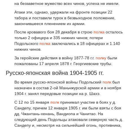
на беззаветное мужество всех чинов, успеха не имели.
Атаки эти, однако, удержали на фронте позиции 22
табора и поставили турок в безвыходное положение,
закончившееся пленением их армии.
После кровавого боя 28 декабря в строю
полка
осталось
только 2 офицера и 335 нижних чинов; потери
Подольского
полка
заключались в 18 офицерах и 1.140
нижних чинов.
За геройские действия в войну 1877-78 г.г.
полку
были
пожалованы 17 апреля 1878 г. Георгиевские трубы.
Русско-японская война 1904-1905 гг.
Во время русско-японской войны Подольский
полк
был
назначен в состав 2-ой Маньчжурской армии и в ноября
1904 г. занял передовые позиции на р. Шахэ.
С 12 по 15 января
полк
принимал участие в боях у д.
Сандепу, причем 12 января 1905 г. им были взяты с боя
дд. Чжантань-хенань, Вандиопа и Чанитао. На
следующий день Подольцы атаковали северную часть д.
Сандепу и, несмотря на сильнейший огонь, противника,