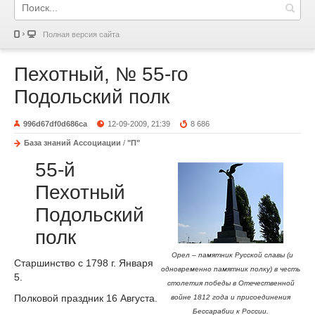
Полная версия сайта
Пехотный, № 55-го
Подольский полк
996d67df0d686ca
12-09-2009, 21:39
8 686
База знаний Ассоциации
/
"П"
55-й
Пехотный
Подольский
полк
Орел – памятник Русской славы (и
Старшинство с 1798 г. Января
одновременно памятник полку) в честь
5.
столетия победы в Отечественной
Полковой праздник 16 Августа.
войне 1812 года и присоединения
Бессарабии к России.