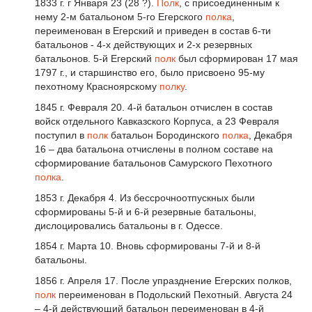
1833 г. г Января 23 (28 ?).
Полк
, с присоединенным к
нему 2-м батальоном 5-го Егерского
полка
,
переименован в Егерский и приведен в состав 6-ти
батальонов - 4-х действующих и 2-х резервных
батальонов. 5-й Егерский
полк
был сформирован 17 мая
1797 г., и старшинство его, было присвоено 95-му
пехотному Красноярскому
полку
.
1845 г. Февраля 20. 4-й батальон отчислен в состав
войск отдельного Кавказского Корпуса, а 23 Февраля
поступил в
полк
батальон Бородинского
полка
, Декабря
16 – два батальона отчислены в полном составе на
сформирование батальонов Самурского Пехотного
полка
.
1853 г. Декабря 4. Из бессрочноотпускных были
сформированы 5-й и 6-й резервные батальоны,
дислоцировались батальоны в г. Одессе.
1854 г. Марта 10. Вновь сформированы 7-й и 8-й
батальоны.
1856 г. Апреля 17. После упразднение Егерских полков,
полк
переименован в Подольский Пехотный. Августа 24
– 4-й действующий батальон переименован в 4-й