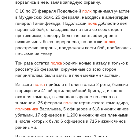
ворвались в нее, заняв западную окраину.
С 16 по 25 февраля Подольский
полк
принимал участие
в Мукденских боях. 25 февраля, находясь в арьергарде
генерал Ганенфельда, Подольский
полк
доблестно вел
неравный бой, с наседавшим на него со всех сторон
противником; к вечеру большая часть офицеров и
нижние чины была переранена, но остатки
полка
,
расстреляв патроны, продолжали вести бой, пробиваясь
штыками на север.
Три раза остатки
полка
ходили ночью в атаку и только к
рассвету 26 февраля, окруженные со всех сторон
неприятелем, были взяты в плен мелкими частями.
Из всего
полка
прибыли в Телин только 2 роты, бывшие
в прикрытии 41-ой артиллерийской бригады, и конно-
охотная команда, высланная заранее на север со
знаменем. 26 февраля
полк
потерял своего командира,
полковника
Васильева, 5 офицеров и 618 нижних чинов
убитыми, 17 офицеров и 1.200 нижних чинов пленными,
в числе которых было 6 офицеров и 715 нижних чинов
ранеными.
В первых числах марта из оставшихся 2 рот, с