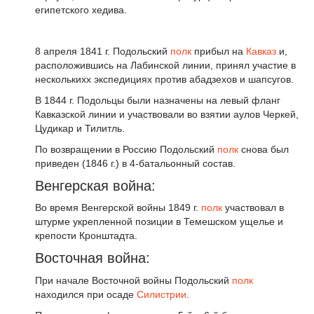
египетского хедива.
8 апреля 1841 г. Подольский
полк
прибыл на
Кавказ
и,
расположившись на Лабинской линии, принял участие в
несколькихх экспедициях против абадзехов и шапсугов.
В 1844 г. Подольцы были назначены на левый фланг
Кавказской линии и участвовали во взятии аулов Черкей,
Цудикар и Тилитль.
По возвращении в Россию Подольский
полк
снова был
приведен (1846 г.) в 4-батальонный состав.
Венгерская война:
Во время Венгерской войны 1849 г.
полк
участвовал в
штурме укрепленной позиции в Темешском ущелье и
крепости Кронштадта.
Восточная война:
При начале Восточной войны Подольский
полк
находился при осаде
Силистрии
.