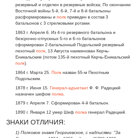
резервный и отделен в резервные войска; По окончании
Восточной войны 5-й, 6-й, 7-й и 8-й батальоны
расформированы и
полк
приведен в состав 3
батальонов с 3 стрелковыми ротами.
1863 г. Апреля 6. Из 4-го резервного батальона и
безсрочно-отпускных 5-го и 6-го батальонов
сформирован 2-батальонный Подольский резервный
пехотный
полк
, 13 Августа наименован Керчь-
Еникальским (потом 135-й пехотный Керчь-Еникальский
полк
).
1864 г. Марта 25.
Полк
назван 55-м Пехотным
Подольским.
1878 г. Июня 15.
Генерал-адъютант
Ф. Ф. Радецкий
назначен шефом
полка
.
1879 г. Апреля 7. Сформирован 4-й батальон.
1890 г. Января 12 умер Шеф
полка
генерал Радецкий.
ЗНАКИ ОТЛИЧИЯ:
1) Полковое знамя Георгиевское, с надписями: "За