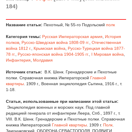
184)
Название статьи:
Пехотный, № 55-го Подольский
полк
Категория темы:
Русская Императорская армия
,
История
полков
,
Русско-Шведская война 1808-09 гг.
,
Отечественная
война 1812 г.
,
Крымская война
,
Русско-Турецкая война 1877-
78 гг.
,
Русско-японская война 1904-1905 гг.
,
I Мировая война
,
Инфантерия
,
Молдавия
Источник статьи:
В.К. Шенк. Гренадерские и Пехотные
полки. Справочная книжка Императорской
Главной
квартиры
. 1909 г., Военная энциклопедия Сытина, 1916 г., т.
1-18.
Статьи, использованные при написании этой статьи:
Энциклопедия военных и морских наук. Под главной
редакцией генерала от инфантерии Леера, Спб., 1897 г., т.
VIII. В.К. Шенк. Гренадерские и Пехотные полки. Справочная
книжка Императорской
Главной квартиры
. 1909 г.
Полк
.
Заиончковский. ОБОРОНА СЕВАСТОПОЛЯ. ПОДВИГИ