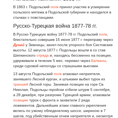
В 1863 г. Подольский
полк
принял участие в усмирении
польского мятежа в Подольской губернии и находился в
стычках с повстанцами.
Русско-Турецкая война 1877-78 гг.
В Русско-Турецкую войну 1877-78 гг. Подольский
полк
,
блистательно совершив 15 июня 1877 г. переправу через
Дунай
у Зимницы, занял после упорного боя Систовские
высоты. 12 августа 1877 г. Подольцы вошли в со став
Шипкинского
отряда
и, находясь бессменно на позиции,
удерживали в течение 5 мес. перевал через
Балканы
,
среди суровой непогоды со страшными вьюгами.
13 августа Подольский
полк
атаковал неприятеля,
занявшего Лесной курган, и штыками выбил турок из
траншей
Лесной горы. Занимая позиции на горе Св.
Николая, Подольцы геройски отбили штурм 5 сентября,
а 28 декабря, при разгроме Турецкой армии, атаковали
позицию
турок с фронта и захватили 2 ряда
ложементов. Дальнейшие атаки главного укрепления
велись по узкому обледенелому шоссе, шириною в 7
шагов, под убийственным огнем неприятеля и, несмотря