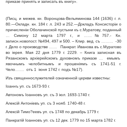
приказе принять и записать въ книгу».
(Писц. и межев. кн. Воронцова-Вель­яминова 144 (1636) г. л.
80.—Окладн. кн. 184 г. л. 243 и 252.—Докладъ Консисторiи о
причисленiи Оболачинской пустыни къ с.Муратову, поданный
… Симону 12 марта 1797 г., и ……№757.- Кн.
записн.новопост. №494, 497 и 500. – Клир. вед. съ ……… -30
г. Дело о производстве …… Панкрат. Иванова въ с.Муратово
во iерея. Мая 22 дня 1779 г. 2229. – Книга записная въ
Рязанскомъ архiерейскомъ духовномъ приказе … емымъ
явочнымъ челобитнымъ и прошенiямъ съ 1741-51 г.
Чело……. отъ 1 iюня 1742 г. подъ №17).
Изъ священнослужителей означенной церкви известны:
Iоаннъ уп. съ 1673-93 г.
Автономъ Iоанновъ уп. съ 3 iюл. 1693-1740 г.
Алексiй Антонiевъ уп. съ 3 нояб. 1740-48 г.
Алексiй Тимо?еевъ уп. съ 1748 по декабрь 1779 г.
Панкратiй Iоанновъ уп. съ 12 дек. 1779 по 15 марта 1782 г.