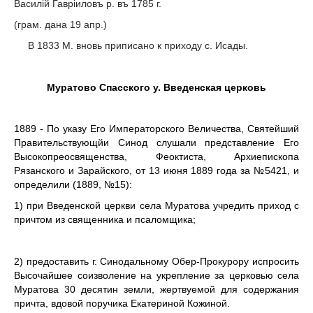
Василiй Гаврiиловъ р. въ 1785 г.
(грам. дана 19 апр.)
В 1833 М. вновь приписано к приходу с. Исады.
Муратово Спасского у. Введенская церковь
1889 - По указу Его Императорского Величества, Святейший
Правительствующйи Синод слушали представление Его
Высокопреосвященства, Феоктиста, Архиепископа
Рязанского и Зарайского, от 13 июня 1889 года за №5421, и
определили (1889, №15):
1) при Введенской церкви села Муратова учредить приход с
причтом из священника и псаломщика;
2) предоставить г. Синодальному Обер-Прокурору испросить
Высочайшее соизволение на укрепление за церковью села
Муратова 30 десятин земли, жертвуемой для содержания
причта, вдовой поручика Екатериной Кожиной.