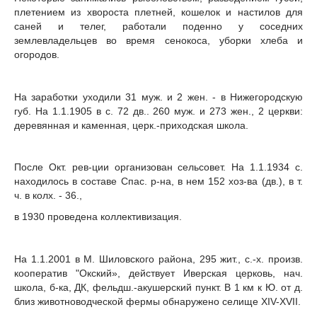
плетением из хвороста плетней, кошелок и настилов для
саней и телег, работали поденно у соседних
землевладельцев во время сенокоса, уборки хлеба и
огородов.
На заработки уходили 31 муж. и 2 жен. - в Нижегородскую
губ. На 1.1.1905 в с. 72 дв.. 260 муж. и 273 жен., 2 церкви:
деревянная и каменная, церк.-приходская школа.
После Окт. рев-ции организован сельсовет. На 1.1.1934 с.
находилось в составе Спас. р-на, в нем 152 хоз-ва (дв.), в т.
ч. в колх. - 36.,
в 1930 проведена коллективизация.
На 1.1.2001 в М. Шиловского района, 295 жит., с.-х. произв.
кооператив "Окский», действует Иверская церковь, нач.
школа, б-ка, ДК, фельдш.-акушерский пункт. В 1 км к Ю. от д.
близ животноводческой фермы обнаружено селище XIV-XVII.