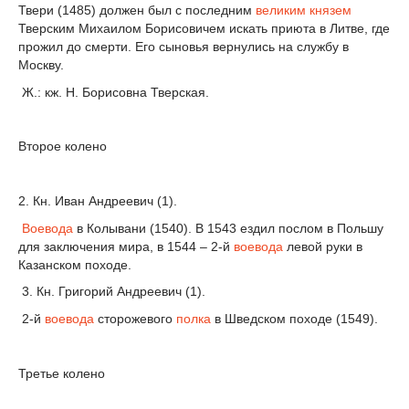
Твери (1485) должен был с последним
великим князем
Тверским Михаилом Борисовичем искать приюта в Литве, где
прожил до смерти. Его сыновья вернулись на службу в
Москву.
Ж.: кж. Н. Борисовна Тверская.
Второе колено
2. Кн. Иван Андреевич (1).
Воевода
в Колывани (1540). В 1543 ездил послом в Польшу
для заключения мира, в 1544 – 2-й
воевода
левой руки в
Казанском походе.
3. Кн. Григорий Андреевич (1).
2-й
воевода
сторожевого
полка
в Шведском походе (1549).
Третье колено