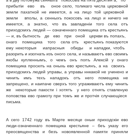
а в дву потомужь сенныхъ покосовъ на пять десятин а, по
прибытiи ево въ оное село, толикаго числа церковной
земли пахатной не имеется, а на лицо той церковной
земли вполы, а сенныхъ покосовъ на лицо и ничего не
имеется, а знатно, что въ завладенiи того cелa отъ
приходскихъ людей — означеннаго помещика отъ крестьянъ
— и, въ бытность де ево при оной церкви въ попахъ,
онаго помещика того села отъ крестьянъ показуются
ему некоторыя иапрасныя обиды и нападки, чтобъ
разорить и изогнать изъ оного села, и называютъ ево своимъ
якобы купленнымъ, о чемъ онъ попъ Алексiй у онаго
помещика просилъ на оныхь ево крестьянъ, а на своихъ
приходскихъ людей управы, а управы ннкакой не учинено и
чинить имъ техъ нападокъ отъ него помещика не
запрещено, и наипаче сверхъ того уграживаютъ ему чинить
же некоторые пакости i хотятъ у него отнять ставленую
поповства ево грамоту при томъ же и протчiя случающiеся
письма.
А сего 1742 году въ Марте месяце оныи приходскiи ево
люди-означеннаго помещика крестьяне – беъ указу его
преосвященства и безъ новоявленной памяти приняли