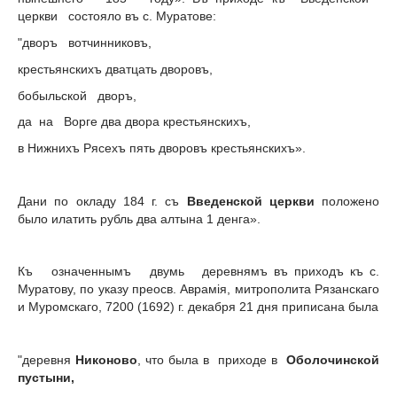
церкви состояло въ с. Муратове:
"дворъ вотчинниковъ,
крестьянскихъ дватцать дворовъ,
бобыльской дворъ,
да на Ворге два двора крестьянскихъ,
в Нижнихъ Рясехъ пять дворовъ крестьянскихъ».
Дани по окладу 184 г. съ
Введенской церкви
положено
было илатить рубль два алтына 1 денга».
Къ означеннымъ двумь деревнямъ въ приходъ къ с.
Муратову, по указу преосв. Аврамiя, митрополита Рязанскаго
и Муромскаго, 7200 (1692) г. декабря 21 дня приписана была
"деревня
Никоново
, что была в приходе в
Оболочинской
пустыни,