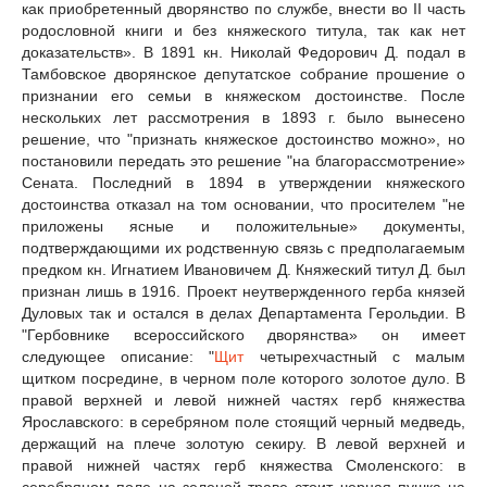
как приобретенный дворянство по службе, внести во II часть
родословной книги и без княжеского титула, так как нет
доказательств». В 1891 кн. Николай Федорович Д. подал в
Тамбовское дворянское депутатское собрание прошение о
признании его семьи в княжеском достоинстве. После
нескольких лет рассмотрения в 1893 г. было вынесено
решение, что "признать княжеское достоинство можно», но
постановили передать это решение "на благорассмотрение»
Сената. Последний в 1894 в утверждении княжеского
достоинства отказал на том основании, что просителем "не
приложены ясные и положительные» документы,
подтверждающими их родственную связь с предполагаемым
предком кн. Игнатием Ивановичем Д. Княжеский титул Д. был
признан лишь в 1916. Проект неутвержденного герба князей
Дуловых так и остался в делах Департамента Герольдии. В
"Гербовнике всероссийского дворянства» он имеет
следующее описание: "
Щит
четырехчастный с малым
щитком посредине, в черном поле которого золотое дуло. В
правой верхней и левой нижней частях герб княжества
Ярославского: в серебряном поле стоящий черный медведь,
держащий на плече золотую секиру. В левой верхней и
правой нижней частях герб княжества Смоленского: в
серебряном поле на зеленой траве стоит черная пушка на