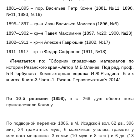
1881–1895 – пор. Васильев Петр Кожин (1881, №11; 1890,
№11; 1893, №16)
1895–1897 – кр–н Иван Васильев Моисеев (1896, №5)
1897–1902 – кр–н Павел Максимкин (1897, №20; 1900, №23)
1902–1911 – кр–н Алексей Гаврюшин (1902, №17)
1911–1917 – кр–н Федор Сафронов (1911, №18)
/Печатается по: "Сборник справочных материалов по
истории Рязанского края».Автор М.Б.Оленев. Под ред. проф.
Б.В.Горбунова .Компьютерная верстка И.Ж.Рындина. В з-х
книгах. Книга-3.Часть-1. Рязань.ПервопечатникЪ.2014/.
По 10-й ревизии (1858),
в с. 268 душ обоего пола
принадлежали Кожину.
По подворной переписи 1886, в М. Исадской вол. 62 дв., 396
жит., 24 грамотных муж., 6 мальчиков учились грамоте у
местного мещанина. 3 семьи (10 муж. и 8 жен.) и 6 дв. (13