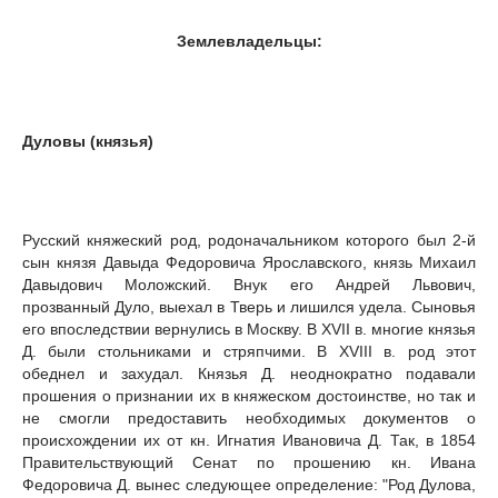
Землевладельцы:
Дуловы (князья)
Русский княжеский род, родоначальником которого был 2-й
сын князя Давыда Федоровича Ярославского, князь Михаил
Давыдович Моложский. Внук его Андрей Львович,
прозванный Дуло, выехал в Тверь и лишился удела. Сыновья
его впоследствии вернулись в Москву. В XVII в. многие князья
Д. были стольниками и стряпчими. В XVIII в. род этот
обеднел и захудал. Князья Д. неоднократно подавали
прошения о признании их в княжеском достоинстве, но так и
не смогли предоставить необходимых документов о
происхождении их от кн. Игнатия Ивановича Д. Так, в 1854
Правительствующий Сенат по прошению кн. Ивана
Федоровича Д. вынес следующее определение: "Род Дулова,