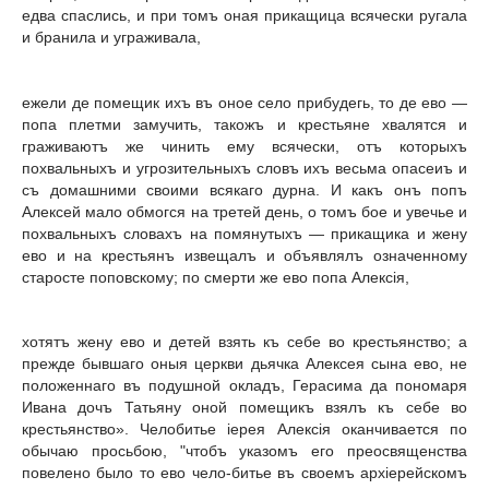
едва спаслись, и при томъ оная прикащица всячески ругала
и бранила и уграживала,
ежели де помещик ихъ въ оное село прибудегь, то де ево —
попа плетми замучить, такожъ и крестьяне хвалятся и
граживаютъ же чинить ему всячески, отъ которыхъ
похвальныхъ и угрозительныхъ словъ ихъ весьма опасеиъ и
съ домашними своими всякаго дурна. И какъ онъ попъ
Алексей мало обмогся на третей день, о томъ бое и увечье и
похвальныхъ словахъ на помянутыхъ — прикащика и жену
ево и на крестьянъ извещалъ и объявлялъ означенному
старосте поповскому; по смерти же ево попа Алексiя,
хотятъ жену ево и детей взять къ ceбе во крестьянство; а
прежде бывшаго оныя церкви дьячка Алексея сына ево, не
положеннаго въ подушной окладъ, Герасима да пономаря
Ивана дочъ Татьяну оной помещикъ взялъ къ себе во
крестьянство». Челобитье iepeя Алексiя оканчивается по
обычаю просьбою, "чтобъ указомъ его преосвященства
повелено было то ево чело-битье въ своемъ архiерейскомъ