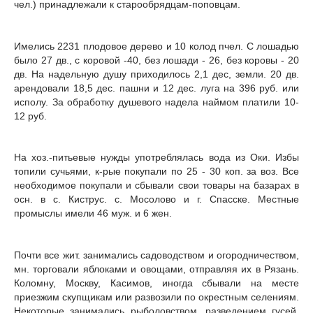
чел.) принадлежали к старообрядцам-поповцам.
Имелись 2231 плодовое дере­во и 10 колод пчел. С лошадью
было 27 дв., с коровой -40, без лошади - 26, без коровы - 20
дв. На надельную душу приходилось 2,1 дес, земли. 20 дв.
арендовали 18,5 дес. пашни и 12 дес. луга на 396 руб. или
исполу. За обработку душевого надела наймом платили 10-
12 руб.
На хоз.-питьевые нужды упот­реблялась вода из Оки. Избы
топили сучьями, к-рые покупали по 25 - 30 коп. за воз. Все
необходимое покупали и сбывали свои товары на базарах в
осн. в с. Киструс. с. Мосолово и г. Спасске. Местные
промыслы имели 46 муж. и 6 жен.
Почти все жит. занимались садоводством и огородничеством,
мн. торговали яблоками и овощами, отправляя их в Рязань.
Коломну, Москву, Касимов, иногда сбывали на месте
приезжим скупщикам или развозили по окрестным селениям.
Некоторые занимались рыболовством, разведением гусей,