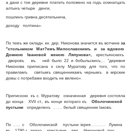
а дани с тое деревни платить положено на годъ осмнатцать
алтынъ четыре денги,
пошлинъ гривна десятильнича,
доходу полтина».
По темъ же окладн. кн. дер. Никонова значится въ вотчине
за
"стольником Мат?емъ Милославскимъ и за вдовою
Домною
Iвановой женою Ляпунова»,
крестьянскихъ
дворовъ въ ней было 22 и бобыльскихъ;... "деревня
Никонова приписана к селу Муратову для того, что по
правиламъ святымъ священникамъ чернымъ в мipcкиe
домы с потребами входить не велено».
Приписною къ с. Муратову означенная деревня состояла
до конца XVII ст., въ конце котораго къ
Оболочинской
пустыни
определенъ ……. белый священник Iаковъ.
По …... с Оболочииской пустыни iеpeя……….. Лукина
въ 1790 г., прихо….крестьяне дер. Никоновой про……