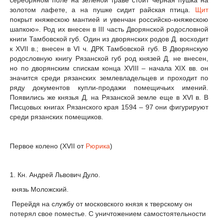
золотом лафете, а на пушке сидит райская птица.
Щит
покрыт княжескою мантией и увенчан российско-княжескою
шапкою». Род их внесен в III часть Дворянской родословной
книги Тамбовской губ. Один из дворянских родов Д. восходит
к XVII в.; внесен в VI ч. ДРК Тамбовской губ. В Дворянскую
родословную книгу Рязанской губ род князей Д. не внесен,
но по дворянским спискам конца XVIII – начала XIX вв. он
значится среди рязанских землевладельцев и проходит по
ряду документов купли-продажи помещичьих имений.
Появились же князья Д. на Рязанской земле еще в XVI в. В
Писцовых книгах Рязанского края 1594 – 97 они фигурируют
среди рязанских помещиков.
Первое колено (XVII от
Рюрика
)
1. Кн. Андрей Львович Дуло.
князь Моложский.
Перейдя на службу от московского князя к тверскому он
потерял свое поместье. С уничтожением самостоятельности