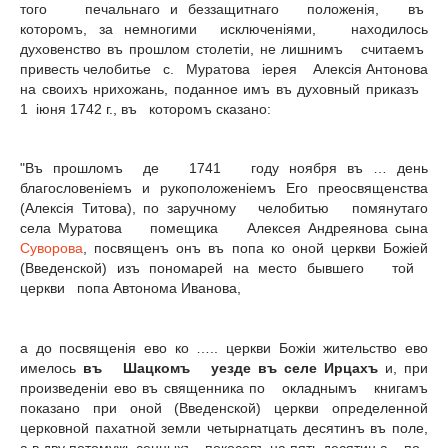
того печальнаго и беззащитнаго положенiя, въ
которомъ, за немногими исключенiями, на­ходилось
духовенство въ прошлом столетiи, нe лишнимъ считаемъ
привесть челобитье с. Муратова iepeя Алексiя Антонова
на своихъ нрихожань, поданное имъ въ духовный приказъ
1 iюня 1742 г., въ которомъ сказано:
"Въ прошломъ де 1741 году ноября въ … день
благословенiемъ и рукоположенiемъ Его преосвященства
(Алексiя Титова), по заручному челобитью помянутаго
села Муратова помещика Aлексея Андреянова сына
Суворова
, посвященъ онъ въ попа ко оной церкви Божiей
(Введенской) изъ пономарей на место бывшего той
церкви попа Автонома Иванова,
а до посвященiя ево ко ….. церкви Божiи жительство ево
имелось
въ Шацкомъ уезде въ селе Ирцахъ
и, при
произведенiи ево въ священника по окладнымъ книгамъ
показано при оной (Введенской) церкви определенной
церковной пахатной земли четырнатцать десятинъ въ поле,