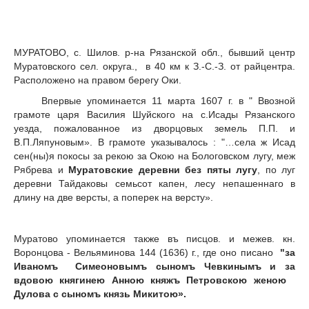
МУРАТОВО, с. Шилов. р-на Рязанской обл., бывший центр
Муратовского сел. округа., в 40 км к З.-С.-З. от райцентра.
Расположено на правом берегу Оки.
Впервые упоминается 11 марта 1607 г. в " Ввозной
грамоте царя Василия Шуйского на с.Исады Рязанского
уезда, пожалованное из дворцовых земель П.П. и
В.П.Ляпуновым». В грамоте указывалось : "…села ж Исад
сен(ны)я покосы за рекою за Окою на Бологовском лугу, меж
Рябрева и
Муратовские деревни без пяты лугу
, по луг
деревни Тайдаковы семьсот капен, лесу непашеннаго в
длину на две версты, а поперек на версту».
Муратово упоминается также въ писцов. и межев. кн.
Воронцова - Вельяминова 144 (1636) г., где оно писано
"за
Иваномъ Симеоновымъ сыномъ Чевкинымъ и за
вдовою княгинею Анною княжъ Петровскою женою
Дулова с сыномъ князь Микитою».