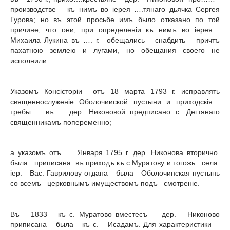
производстве къ нимъ во iерея ….тянаго дьячка Сергея
Гурова; но въ этой просьбе имъ было отказано по той
причине, что они, при определенiи къ нимъ во iерея
Михаила Лукина въ …. г. обещались снабдить причтъ
пахатною землею и лугами, но обещания своего не
исполнили.
Указомъ Консiсторiи отъ 18 марта 1793 г. исправлять
священнослуженiе Оболочииской пустыни и приходскiя
требы въ дер. Никоновой предписано с. Дегтянаго
священникамъ попеременно;
а указомъ отъ …. Января 1795 г. дер. Никонова вторично
была приписана въ приходъ къ с.Муратову и тогожь села
iep. Вас. Гаврилову отдана была Оболочинская пустынь
со всемъ церковнымъ имуществомъ подъ смотренie.
Въ 1833 къ с. Муратово вместесъ дер. Никоново
приписана была къ с. Исадамъ. Для характеристики