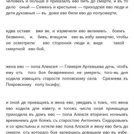
человекъ и больше и приказалъ ево бить до смерти, и въ то
дело оный — Семенъ и крестьяне — приходскiя ево люди и
дети духовныя — въ доме ево били ево до полусмерти,
едва оставя вжи ве, и изувечили ево великимъ боемъ
безвинно, и, бивъ, втащили ево вь избу замертво, чтобы
не осмотрели ево стороннiя люди и, видя такой
смертной ево бой,
жена ево — попа Алексея — Гликерiя Артемьева дочь, чтобъ
ему отъ того боя безвременно не умереть, того-жь дня
ходила извещать старосте поповскому села Срезнева къ
Покровскому попу Iосифу;
и оной де прикащикъ и жена ево, уведавъ о томъ, что жена
ево ходила для извету, и тогожъ числа оная прикащица
приходила въ домъ ево — попа Алексiя вторично ночнымъ
временемъ для бояжъ съ старостою Антономъ Сидоровымъ
и со крестьяны и хотели ево пона Алсксiя и жену ево бить до
смерти, отъ котораго боя запершись домашнiи ево въ избе,