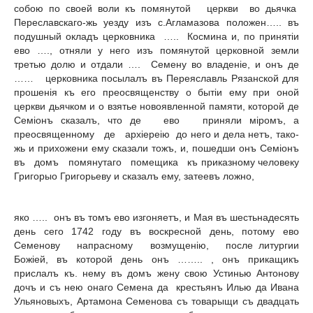
собою по своей воли къ помянутой церкви во дьячка
Переславскаго-жь уезду изъ с.Агламазова положен….. въ
подушный окладъ церковника ….. Космина и, по принятiи
ево …., отняли у него изъ помянутой церковной земли
третью долю и отдали …. Семену во владенiе, и онъ де
…… церковника посылалъ въ Переяславль Рязанской для
прошенiя къ его преосвященству о бытiи ему при оной
церкви дьячком и о взятье новоявленной памяти, которой де
Семiонъ сказалъ, что де ево приняли мiромъ, а
преосвященному де apxiepeiю до него и дела нетъ, тако-
жь и прихожени ему сказали тожъ, и, пошедши онъ Ceмiонъ
въ домъ помянутаго помещика къ приказному человеку
Григорыо Григорьеву и сказалъ ему, затеевъ ложно,
яко ….. онъ въ томъ ево изгоняетъ, и Мая въ шестьнадесять
день сего 1742 году въ воскресной день, потому ево
Семенову напрасному возмущенiю, после литургии
Божiей, въ которой день онъ …….. , онъ прикащикъ
прислалъ къ. нему въ домъ жену свою Устинью Антонову
дочъ и съ нею онаго Семена да крестьянъ Илью да Ивана
Ульяновыхъ, Артамона Семенова съ товарыщи съ двадцать