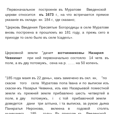
Первоначальное построенiе въ Муратове Введенской
церкви относится
къ 1673
г., на что встречается прямое
указанiе въ окладн. кн. 184 г., где сказано;
"Церковь Введения Пресвятые Богородицы в селе Муратове
вновь построена в прошломъ во 181 году, а прежь сего в
приходе то село было въ селе Iсадехъ».
Церковной земли "дачи
» вотчинниковы Назария
Чевкина»
при ней первоначально состояло 14 четв. въ
поле, а въ дву потомужъ, сена на р. …… на 50 копенъ.
"185 года маия въ 22 день», какъ замечено въ окл. кн, "по
скаске того села Муратова попа Iвана и по выписки изъ
скаски-жъ Назарья Чевкина, изъ ево Назарьевой поместной
земли къ прежней земле прибавлено шесть четвертей в
поле, в дву потомужъ, i с той прибавочной земли
доведется дани три алтына, i та выписка, за рукою дьяка
Панкратья Неронова, вклеена в годовой столпъ
нынешнего 185 году». Въ приходе къ Введенской