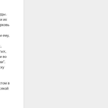
гды.
и их
ерковь
м ему,
,
тых,
и во
и".
ску
ктом в
сякой