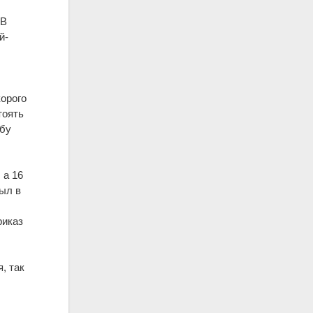
 В
й-
корого
тоять
жбу
 а 16
ыл в
риказ
, так