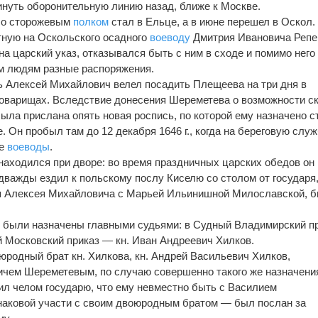
нуть оборонительную линию назад, ближе к Москве.
со сторожевым
полком
стал в Ельце, а в июне перешел в Оскол.
тную на Оскольского осадного
воеводу
Дмитрия Ивановича Репе
а царский указ, отказывался быть с ним в сходе и помимо него
м людям разные распоряжения.
ь Алексей Михайлович велел посадить Плещеева на три дня в
 товарищах. Вследствие донесения Шереметева о возможности с
ыла прислана опять новая роспись, по которой ему назначено с
. Он пробыл там до 12 декабря 1646 г., когда на береговую слу
ые
воеводы
.
 находился при дворе: во время праздничных царских обедов он
 дважды ездил к польскому послу Киселю со столом от государя,
аря Алексея Михайловича с Марьей Ильинишной Милославской, б
но были назначены главными судьями: в Судный Владимирский п
й Московский приказ — кн. Иван Андреевич Хилков.
воюродный брат кн. Хилкова, кн. Андрей Васильевич Хилков,
чем Шереметевым, по случаю совершенно такого же назначения
бил челом государю, что ему невместно быть с Василием
наковой участи с своим двоюродным братом — был послан за