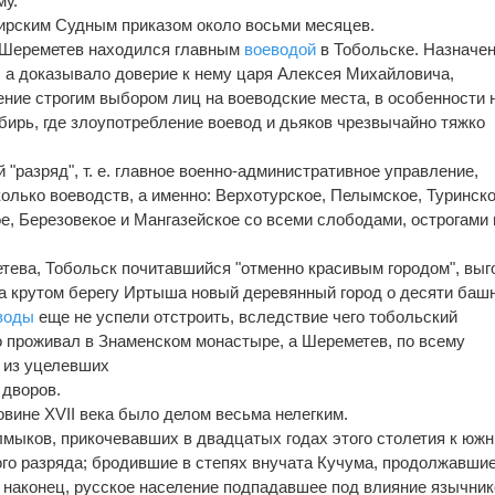
му.
рским Судным приказом около восьми месяцев.
. Шереметев находился главным
воеводой
в Тобольске. Назначе
, а доказывало доверие к нему царя Алексея Михайловича,
ние строгим выбором лиц на воеводские места, в особенности 
бирь, где злоупотребление воевод и дьяков чрезвычайно тяжко
"разряд", т. е. главное военно-административное управление,
олько воеводств, а именно: Верхотурское, Пелымское, Туринско
е, Березовекое и Мангазейское со всеми слободами, острогами 
етева, Тобольск почитавшийся "отменно красивым городом", выг
 на крутом берегу Иртыша новый деревянный город о десяти баш
воды
еще не успели отстроить, вследствие чего тобольский
 проживал в Знаменском монастыре, а Шереметев, по всему
 из уцелевших
 дворов.
овине XVII века было делом весьма нелегким.
мыков, прикочевавших в двадцатых годах этого столетия к юж
го разряда; бродившие в степях внучата Кучума, продолжавши
 наконец, русское население подпадавшее под влияние язычник