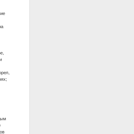
ние
на
е,
и
орел,
нях;
ным
е
ов