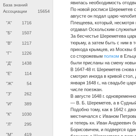
явилась необходимость отодви
База знаний
По новой росписи Шереметев 
Ассоциации
15654
августе он подал царю челоби
Плещеева, который, несмотря н
"А"
1716
отдавал Оскольским служилы
"Б"
1507
За бесчестье Шереметева цар
тюрьму, а затем быть с ним в
"В"
1217
прихода крымцев, из Москвы б
"Г"
1226
со сторожевым
полком
в Ельце
были присланы на смену нов
"Д"
1438
В 1647-48 гг. Шереметев снова
"Е"
114
смотрел иногда в кривой стол,
января 1648 г., на свадьбе ц
"Ж"
54
числе поезжан.
"З"
262
В августе 1648 г. одновремен
— В. Б. Шереметев, а в Судны
"И"
389
Подобно тому, как в 1642 г. д
"К"
1030
местничался с Иваном Петрови
и теперь кн. Иван Андреевич 
"Л"
295
Борисовичем, и подвергся оди
"М"
419