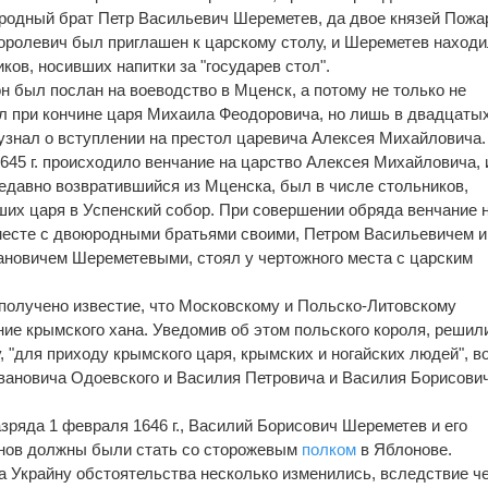
родный брат Петр Васильевич Шереметев, да двое князей Пожа
 королевич был приглашен к царскому столу, и Шереметев находи
ов, носивших напитки за "государев стол".
 он был послан на воеводство в Мценск, а потому не только не
л при кончине царя Михаила Феодоровича, но лишь в двадцаты
узнал о вступлении на престол царевича Алексея Михайловича.
1645 г. происходило венчание на царство Алексея Михайловича, 
едавно возвратившийся из Мценска, был в числе стольников,
их царя в Успенский собор. При совершении обряда венчание 
месте с двоюродными братьями своими, Петром Васильевичем и
новичем Шереметевыми, стоял у чертожного места с царским
о получено известие, что Московскому и Польско-Литовскому
ние крымского хана. Уведомив об этом польского короля, решил
, "для приходу крымского царя, крымских и ногайских людей", в
вановича Одоевского и Василия Петровича и Василия Борисови
зряда 1 февраля 1646 г., Василий Борисович Шереметев и его
нов должны были стать со сторожевым
полком
в Яблонове.
а Украйну обстоятельства несколько изменились, вследствие че