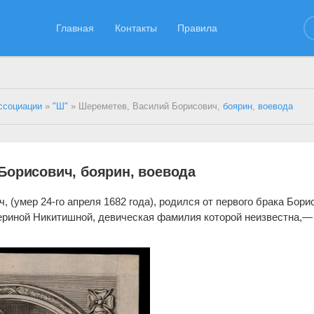
Главная
Контакты
Правила
ссоциации
»
"Ш"
» Шереметев, Василий Борисович,
боярин
,
воевода
Борисович, боярин, воевода
 (умер 24-го апреля 1682 года), родился от первого брака Бори
ериной Никитишной, девическая фамилия которой неизвестна,—