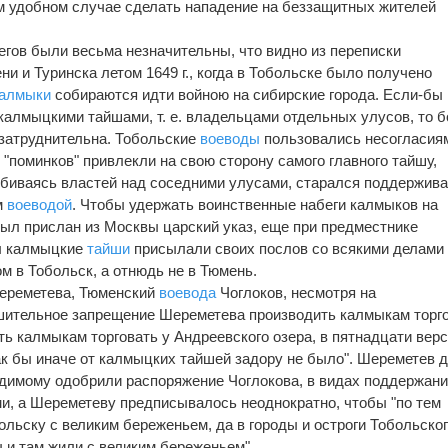
м удобном случае сделать нападение на беззащитных жителей
егов были весьма незначительны, что видно из переписки
и и Туринска летом 1649 г., когда в Тобольске было получено
алмыки
собираются идти войною на сибирские города. Если-бы 
алмыцкими тайшами, т. е. владельцами отдельных улусов, то 
затруднительна. Тобольские
воеводы
пользовались несогласия
"поминков" привлекли на свою сторону самого главного тайшу,
обиваясь властей над соседними улусами, старался поддержива
м
воеводой
. Чтобы удержать воинственные набеги калмыков на
ыл прислан из Москвы царский указ, еще при предместнике
ы калмыцкие
тайши
присылали своих послов со всякими делами 
 в Тобольск, а отнюдь не в Тюмень.
Шереметева, Тюменский
воевода
Чоглоков, несмотря на
шительное запрещение Шереметева производить калмыкам торг
ь калмыкам торговать у Андреевского озера, в пятнадцати вер
как бы иначе от калмыцких тайшей задору не было". Шереметев 
видимому одобрили распоряжение Чоглокова, в видах поддержан
и, а Шереметеву предписывалось неоднократно, чтобы "по тем
льску с великим береженьем, да в городы и остроги Тобольско
ы и там жили с великим береженьем".