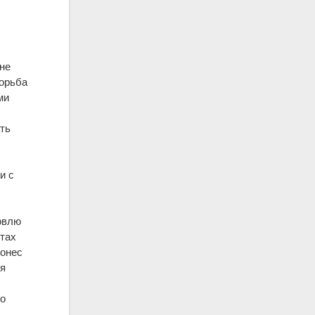
не
борьба
ми
ть
и с
овлю
стах
донес
ия
го