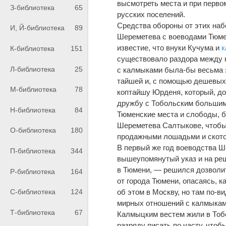
высмотреть места и при перво
З-библиотека
65
русских поселений.
Средства обороны от этих наб
И, Й-библиотека
89
Шереметева с воеводами Тюмен
известие, что внуки Кучума и
к
К-библиотека
151
существовало раздора между к
Л-библиотека
25
с калмыками была-бы весьма 
тайшей и, с помощью дешевых 
М-библиотека
78
коптайшу Юрденя, который, д
дружбу с Тобольским больши
Н-библиотека
84
Тюменские места и слободы, б
Шереметева Салтыкове, чтоб
О-библиотека
180
продажными лошадьми и скотом
В первый же год воеводства 
П-библиотека
344
вышеупомянутый указ и на ре
в Тюмени, — решился дозволит
Р-библиотека
164
от города Тюмени, опасаясь, 
об этом в Москву, но там по-
С-библиотека
124
мирных отношений с калмыкам
Т-библиотека
67
Калмыцким вестем жили в Тобо
разряду писать по часту, чтоб