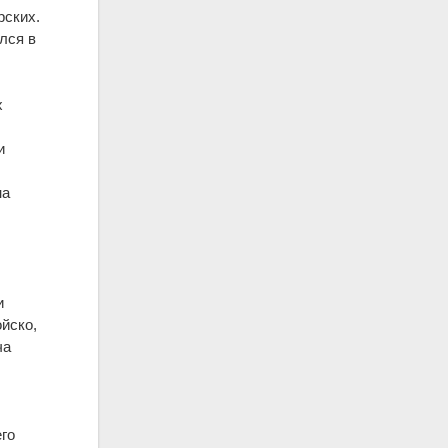
рских.
лся в
х
и
на
и
ойско,
ча
го