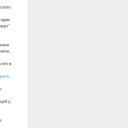
ьского
 один
евал"
азные
рили,
 его в
рита
ч
цей у
з