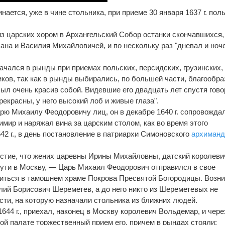
ается, уже в чине стольника, при приеме 30 января 1637 г. пол
 из царских хором в Архангельский Собор останки скончавшихся,
ана и Василия Михайловичей, и по нескольку раз "дневал и ноч
значался в рынды при приемах польских, персидских, грузинских,
иков, так как в рынды выбирались, по большей части, благообр
ыл очень красив собой. Видевшие его двадцать лет спустя гово
екрасны, у него высокий лоб и живые глаза".
рю Михаилу Феодоровичу лиц, он в декабре 1640 г. сопровождал
мир и наряжал вина за царским столом, как во время этого
642 г., в день постановление в патриархи Симоновского
архиманд
вестие, что жених царевны Ирины Михайловны, датский королеви
ути в Москву, — Царь Михаил Феодорович отправился в свое
иться в тамошнем храме Покрова Пресвятой Богородицы. Возни
илий Борисович Шереметев, а до него никто из Шереметевых не
сти, на которую назначали стольника из ближних людей.
1644 г., приехал, наконец в Москву королевич Вольдемар, и чере
ой палате торжественный прием его, причем в рындах стояли: