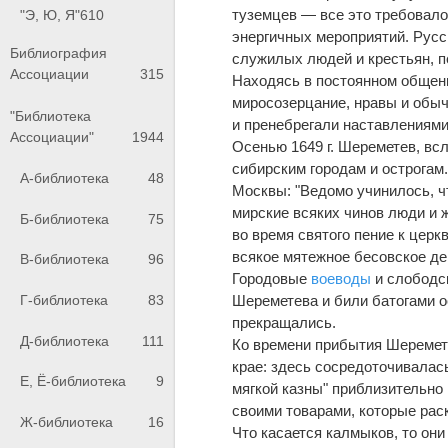
туземцев — все это требовало
"Э, Ю, Я"
610
энергичных мероприятий. Русс
Библиография
служилых людей и крестьян, п
Ассоциации
315
Находясь в постоянном общени
миросозерцание, нравы и обыч
"Библиотека
и пренебрегали наставлениями
Ассоциации"
1944
Осенью 1649 г. Шереметев, всл
сибирским городам и острогам.
А-библиотека
48
Москвы: "Ведомо учинилось, чт
мирские всяких чинов люди и ж
Б-библиотека
75
во время святого пение к церк
всякое мятежное бесовское де
В-библиотека
96
Городовые
воеводы
и слободск
Шереметева и били батогами о
Г-библиотека
83
прекращались.
Д-библиотека
111
Ко времени прибытия Шеремет
крае: здесь сосредоточивалась
Е, Ё-библиотека
9
мягкой казны" приблизительно
своими товарами, которые рас
Ж-библиотека
16
Что касается калмыков, то он