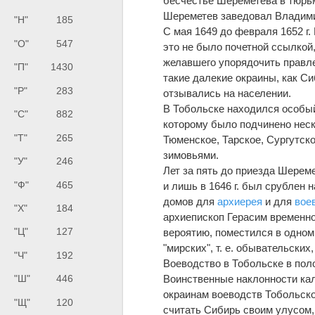
бесчестье Шереметева в тюрь
Шереметев заведовал Владими
"Н"
185
С мая 1649 до февраля 1652 г
"О"
547
это не было почетной ссылкой
желавшего упорядочить правле
"П"
1430
такие далекие окраины, как Си
"Р"
283
отзывались на населении.
В Тобольске находился особый 
"С"
882
которому было подчинено неск
"Т"
265
Тюменское, Тарское, Сургутско
зимовьями.
"У"
246
Лет за пять до приезда Шерем
"Ф"
465
и лишь в 1646 г. был срублен
домов для
архиерея
и для
вое
"Х"
184
архиепископ Герасим временно
"Ц"
127
вероятию, поместился в одном
"мирских", т. е. обывательских,
"Ч"
192
Воеводство в Тобольске в пол
Воинственные наклонности кал
"Ш"
446
окраинам воеводств Тобольско
"Щ"
120
считать Сибирь своим улусом,