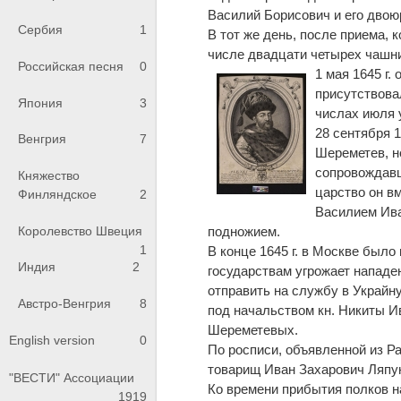
Василий Борисович и его двою
Сербия
1
В тот же день, после приема,
числе двадцати четырех чашник
Российская песня
0
1 мая 1645 г.
присутствова
Япония
3
числах июля 
28 сентября 
Венгрия
7
Шереметев, н
сопровождавш
Княжество
царство он в
Финляндское
2
Василием Ива
Королевство Швеция
подножием.
1
В конце 1645 г. в Москве был
Индия
2
государствам угрожает нападе
отправить на службу в Украйну
Австро-Венгрия
8
под начальством кн. Никиты И
Шереметевых.
English version
0
По росписи, объявленной из Ра
товарищ Иван Захарович Ляпу
"ВЕСТИ" Ассоциации
Ко времени прибытия полков н
1919