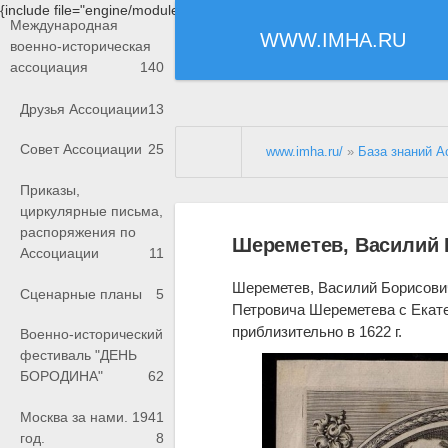
{include file="engine/modules/saperu/head.php"}
Международная
WWW.IMHA.RU
военно-историческая
ассоциация
140
Друзья Ассоциации
13
Совет Ассоциации
25
www.imha.ru/
»
База знаний А
Приказы,
циркулярные письма,
распоряжения по
Шереметев, Василий 
Ассоциации
11
Шереметев, Василий Борисович,
Сценарные планы
5
Петровича Шереметева с Екат
приблизительно в 1622 г.
Военно-исторический
фестиваль "ДЕНЬ
БОРОДИНА"
62
Москва за нами. 1941
год.
8