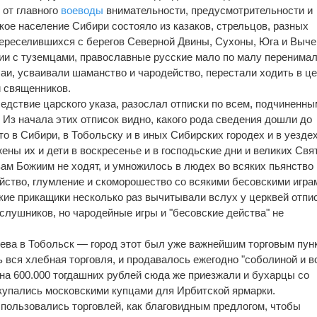
 от главного
воеводы
внимательности, предусмотрительности и
кое население Сибири состояло из казаков, стрельцов, разных
ереселившихся с берегов Северной Двины, Сухоны, Юга и Выче
и с туземцами, православные русские мало по малу перенимал
аи, усваивали шаманство и чародейство, перестали ходить в ц
 священников.
едствие царского указа, разослал отписки по всем, подчиненны
 Из начала этих отписок видно, какого рода сведения дошли до
о в Сибири, в Тобольску и в иных Сибирских городех и в уездех
ены их и дети в воскресенье и в господьские дни и великих Свя
вам Божиим не ходят, и умножилось в людех во всяких пьянство 
йство, глумление и скоморошество со всякими бесовскими играм
ие прикащики несколько раз вычитывали вслух у церквей отпи
слушников, но чародейные игры и "бесовские действа" не
ева в Тобольск — город этот был уже важнейшим торговым пун
 вся хлебная торговля, и продавалось ежегодно "соболиной и в
 на 600.000 тогдашних рублей сюда же приезжали и бухарцы со
купались московскими купцами для Ирбитской ярмарки.
и пользовались торговлей, как благовидным предлогом, чтобы