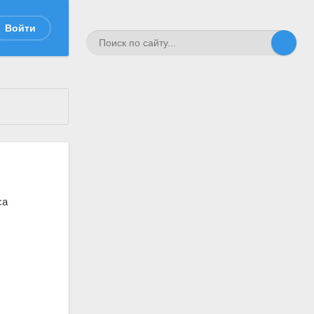
Войти
са