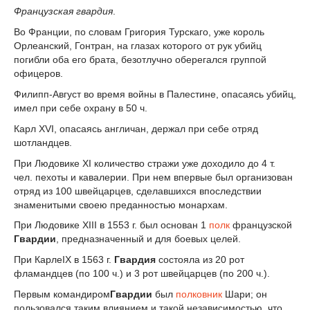
Французская гвардия
.
Во Франции, по словам Григория Турскаго, уже король
Орлеанский, Гонтран, на глазах которого от рук убийц
погибли оба его брата, безотлучно оберегался группой
офицеров.
Филипп-Август во время войны в Палестине, опасаясь убийц,
имел при себе охрану в 50 ч.
Карл XVI, опасаясь англичан, держал при себе отряд
шотландцев.
При Людовике XI количество стражи уже доходило до 4 т.
чел. пехоты и кавалерии. При нем впервые был организован
отряд из 100 швейцарцев, сделавшихся впоследствии
знаменитыми своею преданностью монархам.
При Людовике XIII в 1553 г. был основан 1
полк
французской
Гвардии
, предназначенный и для боевых целей.
При КарлеIX в 1563 г.
Гвардия
состояла из 20 рот
фламандцев (по 100 ч.) и 3 рот швейцарцев (по 200 ч.).
Первым командиром
Гвардии
был
полковник
Шари; он
пользовался таким влиянием и такой независимостью, что