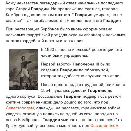
Кому неизвестен легендарный ответ начальника последнего
каре Старой
Гвардии
. На предложение сдаться, генерал
Камброн с достоинством ответил: "
Гвардия
умирает, но не
сдается". Так погибла вместе с Наполеоном и его
Гвардия
.
При реставрации Бурбонов было вновь сформировано
несколько гвардейской рот (для охраны дворцов) и несколько
полков гвардейской пехоты и кавалерии.
В 1830 г., после июльской революции, эти
части были упразднены.
Первой заботой Наполеона III было
создание
Гвардии
по образцу той,
которая так доблестно служила его дяде.
После целого ряда затруднений, начиная с
1854 г. удалось довести
Гвардию
до
одного корпуса. Воссоздание
Гвардии
подверглось резкой
критике современников: дело дошло до того, что под
Севастополем
, однажды, на рассвете, французские войска
увидели огромную надпись на одной из скал, пародию на
слова Камброна, "
Гвардия
умирает
...
но не в траншеях" (в
Крымскую войну, основная смертность под
Севастополем
,