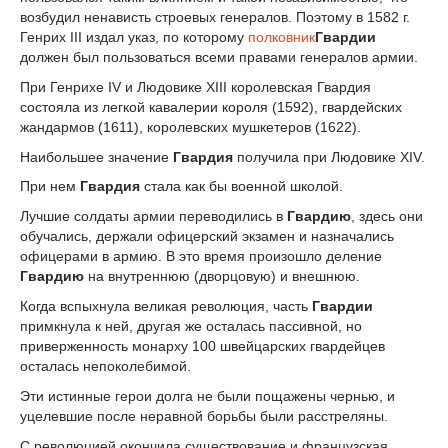
возбудил ненависть строевых генералов. Поэтому в 1582 г.
Генрих III издал указ, по которому
полковник
Гвардии
должен был пользоваться всеми правами генералов армии.
При Генрихе IV и Людовике XIII королевская Гвардия
состояла из легкой кавалерии короля (1592), гвардейских
жандармов (1611), королевских мушкетеров (1622).
Наибольшее значение
Гвардия
получила при Людовике XIV.
При нем
Гвардия
стала как бы военной школой.
Лучшие солдаты армии переводились в
Гвардию
, здесь они
обучались, держали офицерский экзамен и назначались
офицерами в армию. В это время произошло деление
Гвардию
на внутреннюю (дворцовую) и внешнюю.
Когда вспыхнула великая революция, часть
Гвардии
примкнула к ней, другая же осталась пассивной, но
приверженность монарху 100 швейцарских гвардейцев
осталась непоколебимой.
Эти истинные герои долга не были пощажены чернью, и
уцелевшие после неравной борьбы были расстреляны.
С революцией окончила существование и французская