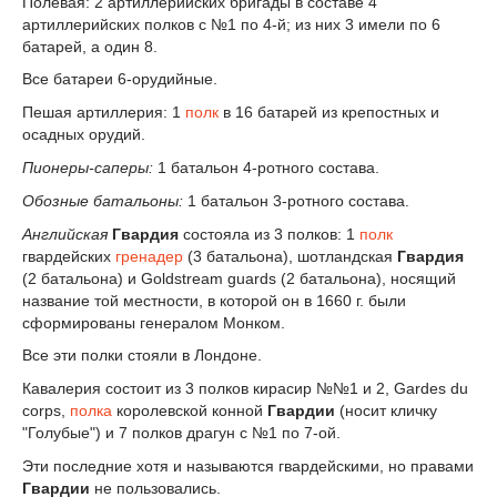
Полевая: 2 артиллерийских бригады в составе 4
артиллерийских полков с №1 по 4-й; из них 3 имели по 6
батарей, а один 8.
Все батареи 6-орудийные.
Пешая артиллерия: 1
полк
в 16 батарей из крепостных и
осадных орудий.
Пионеры-саперы:
1 батальон 4-ротного состава.
Обозные батальоны:
1 батальон 3-ротного состава.
Английская
Гвардия
состояла из 3 полков: 1
полк
гвардейских
гренадер
(3 батальона), шотландская
Гвардия
(2 батальона) и Goldstream guards (2 батальона), носящий
название той местности, в которой он в 1660 г. были
сформированы генералом Монком.
Все эти полки стояли в Лондоне.
Кавалерия состоит из 3 полков кирасир №№1 и 2, Gardes du
corps,
полка
королевской конной
Гвардии
(носит кличку
"Голубые") и 7 полков драгун с №1 по 7-ой.
Эти последние хотя и называются гвардейскими, но правами
Гвардии
не пользовались.