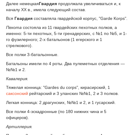
Далее немецкая
Гвардия
продолжала увеличиваться и, к
началу XX в., имела следующий состав.
Вся
Гвардия
составляла гвардейской корпус, "Garde Korps".
Пехота
состояла из 11 гвардейских пехотных полков, а
именно: 5-ти пехотных, 5-ти гренадерских, с №1 по №5, и 1-
го фузилерного; 2-х батальонов (1 егерского и 1
стрелкового).
Все полки 3-батальонные.
Батальоны имели по 4 роты. Два пулеметных отделения —
№№1 и 2.
Кавалерия.
Тяжелая конница: "Gardes du corps", кирасирский, 1
саксонский
рейтарский и 3 уланских №№1, 2 и 3 полков.
Легкая конница: 2 драгунских, №№1 и 2, и 1 гусарский.
Все полки 4-эскадронные (по 180 нижних чина и 5
офицеров).
Артиллерия.