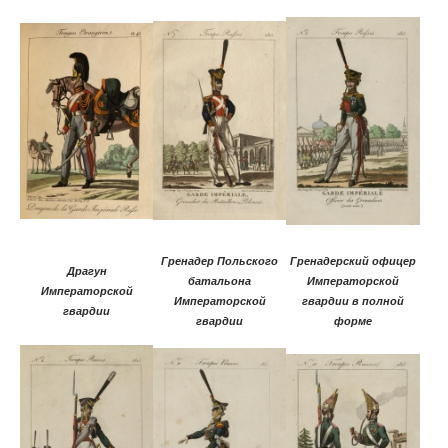
Гренадер Польского
Гренадерский офицер
Драгун
батальона
Императорской
Императорской
Императорской
гвардии в полной
гвардии
гвардии
форме