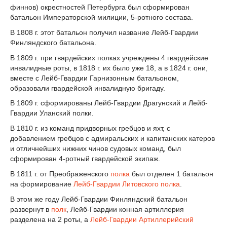
финнов) окрестностей Петербурга был сформирован
батальон Императорской милиции, 5-ротного состава.
В 1808 г. этот батальон получил название Лейб-Гвардии
Финляндского батальона.
В 1809 г. при гвардейских полках учреждены 4 гвардейские
инвалидные роты, в 1818 г. их было уже 18, а в 1824 г. они,
вместе с Лейб-Гвардии Гарнизонным батальоном,
образовали гвардейской инвалидную бригаду.
В 1809 г. сформированы Лейб-Гвардии Драгунский и Лейб-
Гвардии Уланский полки.
В 1810 г. из команд придворных гребцов и яхт, с
добавлением гребцов с адмиральских и капитанских катеров
и отличнейших нижних чинов судовых команд, был
сформирован 4-ротный гвардейской экипаж.
В 1811 г. от Преображенского
полка
был отделен 1 батальон
на формирование
Лейб-Гвардии Литовского полка
.
В этом же году Лейб-Гвардии Финляндский батальон
развернут в
полк
, Лейб-Гвардии конная артиллерия
разделена на 2 роты, а
Лейб-Гвардии Артиллерийский