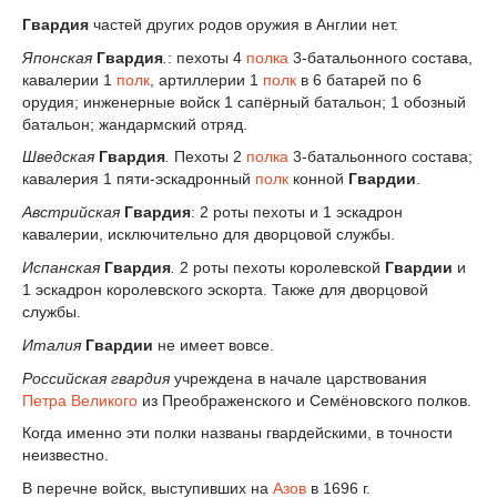
Гвардия
частей других родов оружия в Англии нет.
Японская
Гвардия
.
: пехоты 4
полка
3-батальонного состава,
кавалерии 1
полк
, артиллерии 1
полк
в 6 батарей по 6
орудия; инженерные войск 1 сапёрный батальон; 1 обозный
батальон; жандармский отряд.
Шведская
Гвардия
.
Пехоты 2
полка
3-батальонного состава;
кавалерия 1 пяти-эскадронный
полк
конной
Гвардии
.
Австрийская
Гвардия
: 2 роты пехоты и 1 эскадрон
кавалерии, исключительно для дворцовой службы.
Испанская
Гвардия
.
2 роты пехоты королевской
Гвардии
и
1 эскадрон королевского эскорта. Также для дворцовой
службы.
Италия
Гвардии
не имеет вовсе.
Российская гвардия
учреждена в начале царствования
Петра Великого
из Преображенского и Семёновского полков.
Когда именно эти полки названы гвардейскими, в точности
неизвестно.
В перечне войск, выступивших на
Азов
в 1696 г.