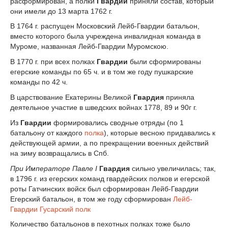
расформирован, а полки
Гвардии
приняли состав, который
они имели до 13 марта 1762 г.
В 1764 г. распущен Московский Лейб-Гвардии батальон,
вместо которого была учреждена инвалидная команда в
Муроме, названная Лейб-Гвардии Муромскою.
В 1770 г. при всех полках
Гвардии
были сформированы
егерские команды по 65 ч. и в том же году пушкарские
команды по 42 ч.
В царствование Екатерины Великой
Гвардия
приняла
деятельное участие в шведских войнах 1778, 89 и 90г г.
Из
Гвардии
формировались сводные отряды (по 1
батальону от каждого
полка
), которые весною придавались к
действующей армии, а по прекращении военных действий
на зиму возвращались в Спб.
При Императоре Павле I
Гвардия
сильно увеличилась; так,
в 1796 г. из егерских команд гвардейских полков и егерской
роты Гатчинских войск был сформирован Лейб-Гвардии
Егерский батальон, в том же году сформирован
Лейб-
Гвардии Гусарский полк
Количество батальонов в пехотных полках тоже было