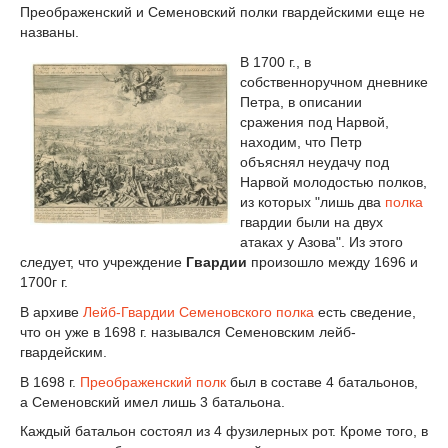
Преображенский и Семеновский полки гвардейскими еще не
названы.
В 1700 г., в
собственноручном дневнике
Петра, в описании
сражения под Нарвой,
находим, что Петр
объяснял неудачу под
Нарвой молодостью полков,
из которых "лишь два
полка
гвардии были на двух
атаках у Азова". Из этого
следует, что учреждение
Гвардии
произошло между 1696 и
1700г г.
В архиве
Лейб-Гвардии Семеновского полка
есть сведение,
что он уже в 1698 г. назывался Семеновским лейб-
гвардейским.
В 1698 г.
Преображенский полк
был в составе 4 батальонов,
а Семеновский имел лишь 3 батальона.
Каждый батальон состоял из 4 фузилерных рот. Кроме того, в