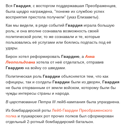
Вся
Гвардия
, с восторгом поддержавшая Преображенцев,
была щедро награждена, "понеже их службою успех
восприятия престола получили" (указ Елизаветы).
Как мы видели, в ряде событий
Гвардия
играла большую
роль; и она вполне сознавала возможность своей
политической роли; то же сознавали и те, которые
пользовались её услугами или боялись подпасть под её
удары.
Бирон хотел реформировать
Гвардию
, а
Анна
Леопольдовна
хотела от неё отделаться, отправив
Гвардию
на войну со шведами.
Политическая роль
Гвардии
объясняется тем, что как
офицеры, так и солдаты
Гвардии
были из дворян,
Гвардия
не была оторванным от земли войском, которому были бы
чужды интересы страны и народа.
В царствование Петра III
лейб-кампания была упразднена.
Из бомбардирской роты
Лейб-Гвардии Преображенского
полка
и пушкарских рот прочих полков был сформирован
отдельный 2-ротный бомбардирский батальон.