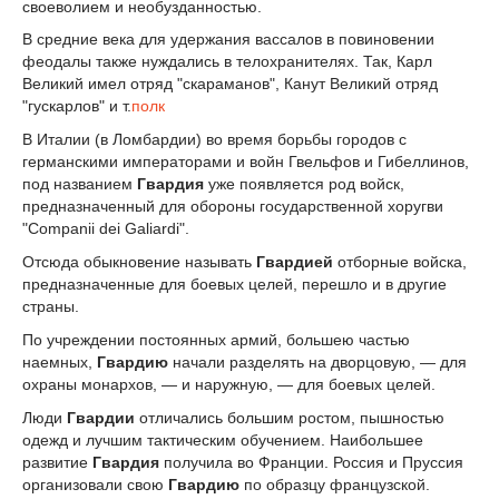
своеволием и необузданностью.
В средние века для удержания вассалов в повиновении
феодалы также нуждались в телохранителях. Так, Карл
Великий имел отряд "скараманов", Канут Великий отряд
"гускарлов" и т.
полк
В Италии (в Ломбардии) во время борьбы городов с
германскими императорами и войн Гвельфов и Гибеллинов,
под названием
Гвардия
уже появляется род войск,
предназначенный для обороны государственной хоругви
"Companii dei Galiardi".
Отсюда обыкновение называть
Гвардией
отборные войска,
предназначенные для боевых целей, перешло и в другие
страны.
По учреждении постоянных армий, большею частью
наемных,
Гвардию
начали разделять на дворцовую, — для
охраны монархов, — и наружную, — для боевых целей.
Люди
Гвардии
отличались большим ростом, пышностью
одежд и лучшим тактическим обучением. Наибольшее
развитие
Гвардия
получила во Франции. Россия и Пруссия
организовали свою
Гвардию
по образцу французской.