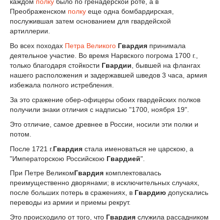
каждом
полку
было по гренадерской роте, а в
Преображенском
полку
еще одна бомбардирская,
послужившая затем основанием для гвардейской
артиллерии.
Во всех походах
Петра Великого
Гвардия
принимала
деятельное участие. Во время Нарвского погрома 1700 г.,
только благодаря стойкости
Гвардии
, бывшей на флангах
нашего расположения и задержавшей шведов 3 часа, армия
избежала полного истребления.
За это сражение обер-офицеры обоих гвардейских полков
получили знаки отличия с надписью "1700, ноября 19".
Это отличие, самое древнее в России, носили эти полки и
потом.
После 1721 г.
Гвардия
стала именоваться не царскою, а
"Императорскою Российскою
Гвардией
".
При Петре Великом
Гвардия
комплектовалась
преимущественно дворянами; в исключительных случаях,
после больших потерь в сражениях, в
Гвардию
допускались
переводы из армии и приемы рекрут.
Это происходило от того, что
Гвардия
служила рассадником