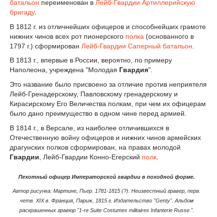
батальон
переименован в
Лейб-Гвардии Артиллерийскую
бригаду
.
В 1812 г. из отличнейших офицеров и способнейших грамоте
нижних чинов всех рот пионерского
полка
(основанного в
1797 г.) сформирован
Лейб-Гвардии Саперный батальон
.
В 1813 г., впервые в России, вероятно, по примеру
Наполеона, учреждена "Молодая
Гвардия
".
Это название было присвоено за отличие против неприятеля
Лейб-Гренадерскому, Павловскому гренадерскому и
Кирасирскому Его Величества полкам, при чем их офицерам
было дано преимущество в одном чине перед армией.
В 1814 г., в Версале, из наиболее отличившихся в
Отечественную войну офицеров и нижних чинов армейских
драгунских полков сформирован, на правах молодой
Гвардии
, Лейб-Гвардии Конно-Егерский
полк
.
Пехотный офицер Императорской гвардии в походной форме.
Автор рисунка: Мартине, Пьер. 1781-1815 (?). Неизвестный гравер, перв.
четв. XIX в. Франция, Париж, 1815 г. Издательство "Genty". Альбом
раскрашенных гравюр "1-re Suite Costumes militaires Infanterie Russe.".