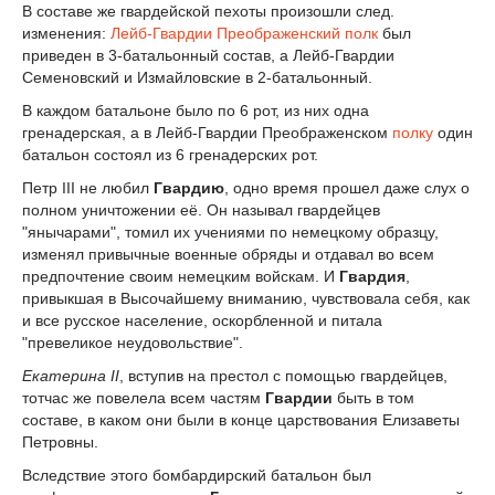
В составе же гвардейской пехоты произошли след.
изменения:
Лейб-Гвардии Преображенский полк
был
приведен в 3-батальонный состав, а Лейб-Гвардии
Семеновский и Измайловские в 2-батальонный.
В каждом батальоне было по 6 рот, из них одна
гренадерская, а в Лейб-Гвардии Преображенском
полку
один
батальон состоял из 6 гренадерских рот.
Петр III не любил
Гвардию
, одно время прошел даже слух о
полном уничтожении её. Он называл гвардейцев
"янычарами", томил их учениями по немецкому образцу,
изменял привычные военные обряды и отдавал во всем
предпочтение своим немецким войскам. И
Гвардия
,
привыкшая в Высочайшему вниманию, чувствовала себя, как
и все русское население, оскорбленной и питала
"превеликое неудовольствие".
Екатерина II
, вступив на престол с помощью гвардейцев,
тотчас же повелела всем частям
Гвардии
быть в том
составе, в каком они были в конце царствования Елизаветы
Петровны.
Вследствие этого бомбардирский батальон был