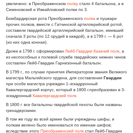
увеличено: в Преображенском
полку
стало 4 батальона, а в
Семеновский и Измайловский полки по 3.
Бомбардирская рота Преображенского
полка
и пушкари
прочих полков, вместе с Гатчинской артиллерийской ротой,
составили гвардейской артиллерийский батальон, имевший
сначала 3 роты (по 12 орудий в каждой), а в 1799 г. — 6 рот
(из них одна конная).
Далее в 1798 г. сформирован
Лейб-Гвардии Казачий полк
, а
из неспособных к полевой службе гвардейских нижних чинов
составлен Лейб-Гвардии Гарнизонный батальон.
В 1799 г., по случаю принятия Императором звания Великого
магистра Мальтийского ордена, для составления
Гвардии
при особе магистра учрежден 1-эскадрронный
Кавалергардский корпус, который в 1800 г.преобразован в 3-
эскадронный
Кавалергардский полк
.
В 1800 г. все батальоны гвардейской пехоты были названы
гренадерскими.
В том же году во всей армии были учреждены шефы, и
полкам велено было именоваться по именам шефов;
вследствие этого
Преображенский полк
стал Лейб-Гвардии