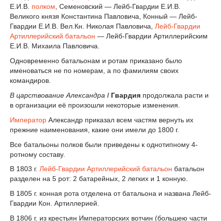
Е.И.В.
полком
, Семеновский — Лейб-Гвардии Е.И.В.
Великого князя Константина Павловича, Конный — Лейб-
Гвардии Е.И.В. Вел.Кн. Николая Павловича,
Лейб-Гвардии
Артиллерийский батальон
— Лейб-Гвардии Артиллерийским
Е.И.В. Михаила Павловича.
Одновременно батальонам и ротам приказано было
именоваться не по номерам, а по фамилиям своих
командиров.
В царствование Александра I
Гвардия
продолжала расти и
в организации её произошли некоторые изменения.
Император
Александр приказал всем частям вернуть их
прежние наименования, какие они имели до 1800 г.
Все батальоны полков были приведены к однотипному 4-
ротному составу.
В 1803 г.
Лейб-Гвардии Артиллерийский батальон
батальон
разделен на 5 рот: 2 батарейных, 2 легких и 1 конную.
В 1805 г. конная рота отделена от батальона и названа Лейб-
Гвардии Кон. Артиллерией.
В 1806 г. из крестьян Императорских вотчин (большею части