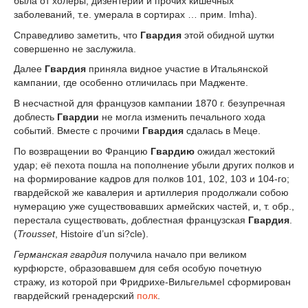
была от холеры, дизентерии и прочих кишечных
заболеваний, т.е. умерала в сортирах … прим. Imha).
Справедливо заметить, что
Гвардия
этой обидной шутки
совершенно не заслужила.
Далее
Гвардия
приняла видное участие в Итальянской
кампании, где особенно отличилась при Мадженте.
В несчастной для французов кампании 1870 г. безупречная
доблесть
Гвардии
не могла изменить печального хода
событий. Вместе с прочими
Гвардия
сдалась в Меце.
По возвращении во Францию
Гвардию
ожидал жестокий
удар; её пехота пошла на пополнение убыли других полков и
на формирование кадров для полков 101, 102, 103 и 104-го;
гвардейской же кавалерия и артиллерия продолжали собою
нумерацию уже существовавших армейских частей, и, т. обр.,
перестала существовать, доблестная французская
Гвардия
.
(
Trousset
, Histoire d’un si?cle).
Германская гвардия
получила начало при великом
курфюрсте, образовавшем для себя особую почетную
стражу, из которой при Фридрихе-ВильгельмеI сформирован
гвардейский гренадерский
полк
.