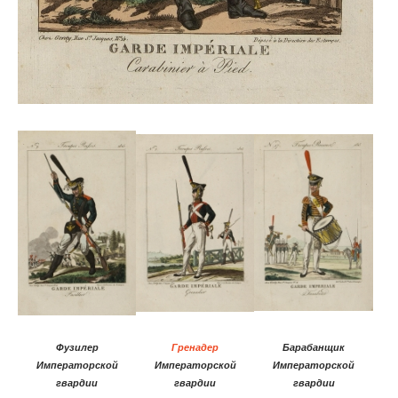
Фузилер
Гренадер
Барабанщик
Императорской
Императорской
Императорской
гвардии
гвардии
гвардии