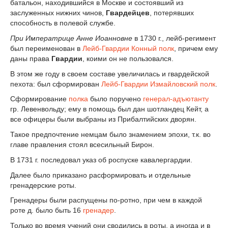
батальон, находившийся в Москве и состоявший из
заслуженных нижних чинов,
Гвардейцев
, потерявших
способность в полевой службе.
При Императрице Анне Иоанновне
в 1730 г., лейб-регимент
был переименован в
Лейб-Гвардии Конный полк
, причем ему
даны права
Гвардии
, коими он не пользовался.
В этом же году в своем составе увеличилась и гвардейской
пехота: был сформирован
Лейб-Гвардии Измайловский полк
.
Сформирование
полка
было поручено
генерал-адъютанту
гр. Левенвольду; ему в помощь был дан шотландец Кейт, а
все офицеры были выбраны из Прибалтийских дворян.
Такое предпочтение немцам было знамением эпохи, т.к. во
главе правления стоял всесильный Бирон.
В 1731 г. последовал указ об роспуске кавалергардии.
Далее было приказано расформировать и отдельные
гренадерские роты.
Гренадеры были распущены по-ротно, при чем в каждой
роте д. было быть 16
гренадер
.
Только во время учений они сводились в роты, а иногда и в