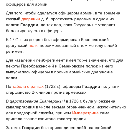
офицеров для армии.
Для того, чтобы сделаться офицером армии, в те времена
каждый
дворянин
д. б. прослужить рядовым в одном из
полков
Гвардии
, до тех пор, пока Государь не утвердит
баллотировку его в офицеры.
В 1721 г. из дворян был сформирован Кроншлотский
драгунский
полк
, переименованный в том же году в лейб-
регимент.
Для кавалерии лейб-регимент имел то же значение, что для
пехоты Преображенский и Семеновские полки: из него
выпускались офицеры в прочие армейские драгунские
полки.
По
табели о рангах
(1722 г.), офицеры
Гвардии
получили
старшинство 2-х чинов против армейских.
В царствование Екатерины I
в 1726 г. была учреждена
кавалергардия в числе весьма ограниченном, исключительно
для придворной службы, при чем
Императрица
сама
приняла звание капитана кавалергардии.
Затем к
Гвардии
был присоединен лейб-гвардейской