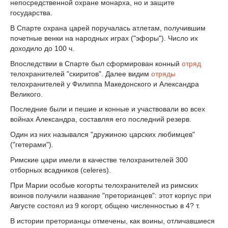
непосредственной охране монарха, но и защите
государства.
В Спарте охрана царей поручалась атлетам, получившим
почетные венки на народных играх ("эфоры"). Число их
доходило до 100 ч.
Впоследствии в Спарте был сформирован конный
отряд
телохранителей "скиритов". Далее видим
отряды
телохранителей у Филиппа Македонского и Александра
Великого.
Последние были и пешие и конные и участвовали во всех
войнах Александра, составляя его последний резерв.
Один из них назывался "дружиною царских любимцев"
("гетерами").
Римские цари имели в качестве телохранителей 300
отборных всадников (celeres).
При Марии особые когорты телохранителей из римских
воинов получили название "преторианцев": этот корпус при
Августе состоял из 9 когорт, общею численностью в 4? т.
В истории преторианцы отмечены, как воины, отличавшиеся