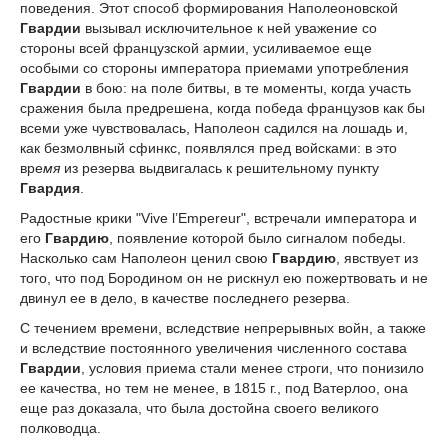
поведения. Этот способ формирования Наполеоновской
Гвардии
вызывал исключительное к ней уважение со
стороны всей французской армии, усиливаемое еще
особыми со стороны императора приемами употребления
Гвардии
в бою: на поле битвы, в те моменты, когда участь
сражения была предрешена, когда победа французов как бы
всеми уже чувствовалась, Наполеон садился на лошадь и,
как безмолвный сфинкс, появлялся пред войсками: в это
вре
мя
из резерва выдвигалась к решительному пункту
Гвардия
.
Радостные крики "Vive l’Empereur", встречали императора и
его
Гвардию
, появление которой было сигналом победы.
Насколько сам Наполеон ценил свою
Гвардию
, явствует из
того, что под Бородином он не рискнул ею пожертвовать и не
двинул ее в дело, в качестве последнего резерва.
С течением времени, вследствие непрерывных войн, а также
и вследствие постоянного увеличения численного состава
Гвардии
, условия приема стали менее строги, что понизило
ее качества, но тем не менее, в 1815 г., под Ватерлоо, она
еще раз доказала, что была достойна своего великого
полководца.