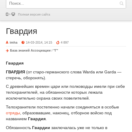
Полная версия сайта
Гвардия
imha
14-03-2014, 14:15
4 897
База знаний Ассоциации
/
"Г"
Гвардия
ГВАРДИЯ
(от старо-германского слова Warda или Garda —
стеречь, оборонять).
С древнейших времен цари или полководцы имели при себе
телохранителей, на обязанности которых лежала
исключительно охрана своих повелителей.
Телохранители постепенно начали соединяться в особые
отряды
, образовавшие, наконец, отборное войско под
названием
Гвардия
.
Обязанность
Гвардии
заключалась уже не только в