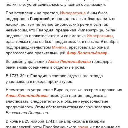
полки, т.-е. устанавливалась случайная организация.
При вступлении на престол,
Императрица
Анны была
поддержана
Гвардией
, и она старалась отблагодарить ее
лаской, но, тем не менее Бироновский режим был так
невыносим, что
Гвардия
, преданная Императрице, была
недовольна правительством и со смертью
Императрицы
,
едва только прах её был предан земле, в ночь на 9 ноября,
под предводительством
Миниха
, арестовала Бирона и
провозгласила правительницей
Анну Леопольдовну
.
Во время управления
Анны Леопольдовны
гренадеры
были вновь соединены в отдельные роты.
В 1737-39г г.
Гвардия
в составе отдельного отряда
участвовала в походе против турок.
Несмотря на устранение Бирона, все же во время правления
Анны Леопольдовны
немецкая партия продолжала
властвовать, следовательно, и общее неудовольствие
продолжалось. Этим обстоятельством воспользовалась
Елизавета Петровна.
В ночь на 25 ноября 1741 г. она приехала в казармы
гренадерской роты Преображенского
полка
и с помощью её