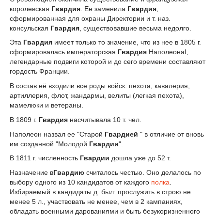
королевская
Гвардия
. Ее заменила
Гвардия
,
сформированная для охраны Директории и т. наз.
консульская
Гвардия
, существовавшие весьма недолго.
Эта
Гвардия
имеет только то значение, что из нее в 1805 г.
сформировалась императорская
Гвардия
НаполеонаI,
легендарные подвиги которой и до сего времени составляют
гордость Франции.
В состав её входили все роды войск: пехота, кавалерия,
артиллерия, флот, жандармы, велиты (легкая пехота),
мамелюки и ветераны.
В 1809 г.
Гвардия
насчитывала 10 т. чел.
Наполеон назвал ее "Старой
Гвардией
" в отличие от вновь
им созданной "Молодой
Гвардии
".
В 1811 г. численность
Гвардии
дошла уже до 52 т.
Назначение в
Гвардию
считалось честью. Оно делалось по
выбору одного из 10 кандидатов от каждого
полка
.
Избираемый в кандидаты д. был: прослужить в строю не
менее 5 л., участвовать не менее, чем в 2 кампаниях,
обладать военными дарованиями и быть безукоризненного