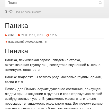
Полная версия сайта
Паника
imha
21-08-2017, 19:19
1 255
База знаний Ассоциации
/
"П"
Паника
Паника
, психическая зараза, эпидемия страха,
охватывающая группу лиц, вследствие внушенной мысли о
неминуем. опасности.
Панике
подвержены всякого рода массовые группы: армия,
толпа и т. п.
Почвой для
Паник
и служит душевное состояние, присущее
людям при нахождении в группах и характеризуемое легкой
возбудимостью чувств. Внушаемость массы значительно
превышает внушаемость отдельного лиц. Вот почему всякие
чувства в толпе достигают большого подъема и страх