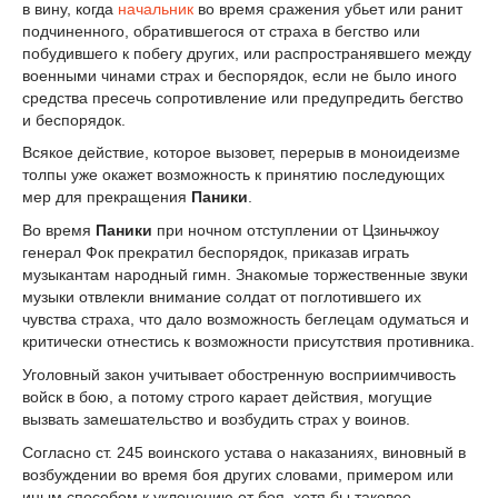
в вину, когда
начальник
во время сражения убьет или ранит
подчиненного, обратившегося от страха в бегство или
побудившего к побегу других, или распространявшего между
военными чинами страх и беспорядок, если не было иного
средства пресечь сопротивление или предупредить бегство
и беспорядок.
Всякое действие, которое вызовет, перерыв в моноидеизме
толпы уже окажет возможность к принятию последующих
мер для прекращения
Паники
.
Во время
Паники
при ночном отступлении от Цзиньчжоу
генерал Фок прекратил беспорядок, приказав играть
музыкантам народный гимн. Знакомые торжественные звуки
музыки отвлекли внимание солдат от поглотившего их
чувства страха, что дало возможность беглецам одуматься и
критически отнестись к возможности присутствия противника.
Уголовный закон учитывает обостренную восприимчивость
войск в бою, а потому строго карает действия, могущие
вызвать замешательство и возбудить страх у воинов.
Согласно ст. 245 воинского устава о наказаниях, виновный в
возбуждении во время боя других словами, примером или
иным способом к уклонению от боя, хотя бы таковое