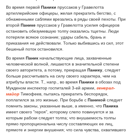
Во время первой
Паники
пруссаков у Гравелотта
артиллерийские офицеры, желая прекратить бегство, с
обнаженными саблями врезались в ряды своей пехоты. При
второй
Панике
пруссаков у Гравелотта усилия офицеров
остановить обезумевшую толпу оказались тщетны. Люди
потеряли всякое сознание; удары сабель, брань и
приказания не действовали. Только выбившись из сил, этот
бешеный поток остановился.
Во время
Паник
начальствующие лица, захваченные
человеческой волной, лишаются в значительной степени
своего авторитета, а потому, прекращая
Панику
, следует
больше рассчитывать на силу своего характера, чем на
атрибуты власти. Т., напр., во время
Паники
в обозах под
Мукденом инспектор госпиталей 3-ей армии,
генерал-
майор
Тимофеев, пытаясь прекратить беспорядок,
поплатился за это жизнью. При борьбе с
Паникой
следует
помнить законы, указанные выше, а именно, что
Паника
имеет своего "героя", которому слепо повинуется и за
которым рабски следует толпа; что внушаемость толпы
прямо пропорциональна числу составляющих ее лиц,
прямоте и энергии внушения; что сила чувства, охватившего