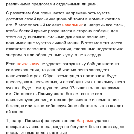
различными предлогами отдельными лицами.
С развитием боя повышается напряженность чувств,
достигая своей кульминационной точки в момент кризиса
его. В этот опасный момент
начальник
д. напрячь все силы,
чтобы боевой кризис разрешился в сторону победы; для
этого он д. вызывать сильные душевные волнения,
поднимающие чувство личной мощи. В этот момент масса
откажется исполнить приказания, сделанные недостаточно
энергично или обращенные к уму, а не к сердцу.
Если
начальнику
не удастся заглушить у бойцов инстинкт
самосохранения, то данной частью легко завладеет
панический страх. Образ всемогущего противника будет
преследовать несчастных, и освободиться от нахлынувшего
чувства будет тем труднее, чем б?льшая толпа одержима
им. Остановить
Панику
часто бывает свыше сил
начальствующих лиц, и только физическое изнеможение
беглецов или какое-либо случайное обстоятельство кладет
ей конец.
Т., напр.,
Паника
французов после
Ваграма
удалось
прекратить лишь тогда, когда по бегущим было произведено
несколько выстрелов картечью.