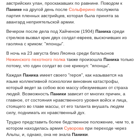
австрийских улан, проскакавших по равнине. Поводом к
Панике
на другой день после
Сольферино
послужила
партия пленных австрийцев, которая была принята за
авангард неприятельской армии.
Вечером после дела под Хайченом (1904)
Паника
среди
стрелков вызвал крик двух солдат-евреев, выскочивших из
гаоляна с криком: "японцы".
В ночь на 23 августа близ Ляояна среди батальонов
Нежинского пехотного полка
также произошла
Паника
только
потому, что один солдат во сне крикнул: "японцы".
Каждая
Паника
имеет своего "героя", как называется на
языке коллективной психологии виновник катастрофы,
который ведет за собою всю массу обезумевших от страха
людей. Возможность
Паники
зависит от многих причин, а
главное, от состояния нравственного уровня войск и лица,
стоящего во главе массы, от его таланта внушать людям
силу, поднимать их нравственный дух.
Трудно представить более бедственное положение, чем то, в
котором находилась армия
Суворова
при переходе через
Альпы, и, однако, она не знала
Паники
.