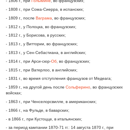
- 1806 г., при
Голымине
, во французских;
- 1808 г., при Сома-Сиерра, в испанских;
- 1809 г., после
Ваграма
, во французских;
- 1812 г., у Полоцка, во французских;
- 1812 г., у Борисова, в русских;
- 1813 г., у Виттории, во французских;
- 1813 г., у Сен-Себастиана, в английских;
- 1814 г., при Арси-сюр-
Об
, во французских;
- 1815 г., при Ватерлоо, в английских;
- 1831 г., во время отступления французов от Медеага;
- 1859 г., на другой день после
Сольферино
, во французских
войсках;
- 1863 г., при Ченселорсвилле, в американских;
- 1866 г., на Фульде, в баварских;
- в 1866 г., при Кустоцце, в итальянских;
- за период кампании 1870-71 гг.: 14 августа 1870 г., при