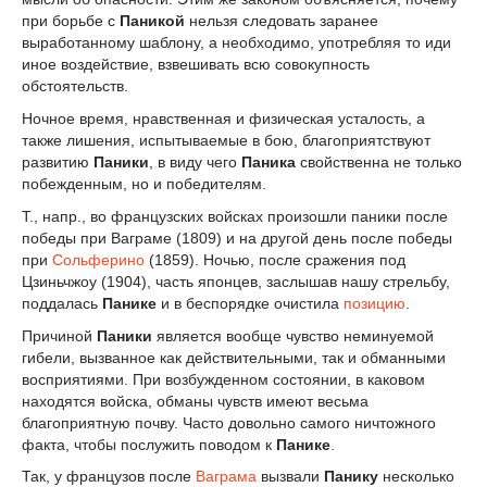
при борьбе с
Паникой
нельзя следовать заранее
выработанному шаблону, а необходимо, употребляя то иди
иное воздействие, взвешивать всю совокупность
обстоятельств.
Ночное время, нравственная и физическая усталость, а
также лишения, испытываемые в бою, благоприятствуют
развитию
Паники
, в виду чего
Паника
свойственна не только
побежденным, но и победителям.
Т., напр., во французских войсках произошли паники после
победы при Ваграме (1809) и на другой день после победы
при
Сольферино
(1859). Ночью, после сражения под
Цзиньчжоу (1904), часть японцев, заслышав нашу стрельбу,
поддалась
Панике
и в беспорядке очистила
позицию
.
Причиной
Паники
является вообще чувство неминуемой
гибели, вызванное как действительными, так и обманными
восприятиями. При возбужденном состоянии, в каковом
находятся войска, обманы чувств имеют весьма
благоприятную почву. Часто довольно самого ничтожного
факта, чтобы послужить поводом к
Панике
.
Так, у французов после
Ваграма
вызвали
Панику
несколько