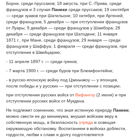
Борни, среди пруссаков; 18 августа, при С.-Прива, среди
французов и 3 случая
Паники
среди пруссаков; 19 сентября
— среди зуавов при Шатильоне; 10 октября, при Артеней,
среди французов; 5 декабря — при отступлении французов
от Луары; 9 декабря — среди французов у Шамбора; 28
декабря — среди французов при Шатодене; 11 января
1871 г., при Мане, среди французов; 29 января — среди
французов у Шаффуа; 1 февраля — среди французов, при
отступлении в Швейцарию;
- 11 апреля 1897 г. — среди греков;
- 7 марта 1900 г. — среди буров при Блюмфонтейне;
- в русско-японскую войну под Цзиньчжоу — у японцев,
после победы и у русских — при отступлении с позиции;
при отступлении русских войск от
Вафангоу
(2 июня) и при
отступлении русских войск от Мукдена.
Не подлежит сомнению, что зная истинную природу
Паники
,
можно свести ее до минимума, внушая войскам веру в
собственную мощь, в безопасность
отряда
и освещая
окружающую обстановку. Воспитанием в войсках доблести,
гордости, любви к славе и долгу подготовляется