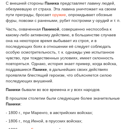
С внешней стороны
Паника
представляет лавину людей,
обезумевшую от страха. Эта лавина уничтожает на своем
пути преграды, бросает
оружие
, опрокидывает обозные
фуры, повозки с ранеными, рубит постромки у орудий и т. п.
Часть, охваченная
Паникой
, совершенно неспособна к
какому-либо активному действию, в большинстве случаев
она на некоторое время выбывает из строя, и в
последующих боях в отношении её следует соблюдать
особую осмотрительность, т. к. однажды уже испытанное
чувство, при тождественных условиях, имеет склонность
повторяться. Однако, история знает пример, когда войска,
поддавшиеся
Панике
, в дальнейших своих действиях
проявляли блестящий героизм, что объясняется силою
последующих внушений.
Паники
бывали во все времена и у всех народов.
В прошлом столетии были следующие более значительные
Паники
:
- 1800 г., при Маренго, в австрийских войсках;
- 1806 г., под Иеной, в прусских войсках;