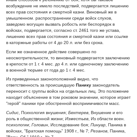
возбуждение не имело последствий, подвергается лишению
всех прав состояния и смертной казни. Виновный же в
умышленном. распространении среди войск слухов,
заведомо могущих вызвать робость или беспорядок в
войсках, подвергается, согласно ст. 246
1
того же устава,
лишению всех прав состояния и смертной казни или ссылке
в каторжные работы от 4 до 20 л. или без срока.
Если же означенное действие совершено по
неосмотрительности, то виновный подвергается заключению
в крепости от 1 г. 4 мес. до 4 л. или одиночному заключению
в военной тюрьме от года до 1 г. 4 мес.
Из приведенных законоположений видно, что
ответственность за происшедшую
Панику
законодатель
переносит с группы войск на отдельных лиц. Это положение
находит объяснение в том роковом значении, которое играет
"герой" паники при обостренной восприимчивости масс.
Сидис
, Психология внушения;
Бехтерев
, Внушение и его
роль в общественной жизни;
Изместьев
, Из области воен.
психологии;
Головин
, Исследование боя;
Пинуар
, Паника в
войсках, "Братская помощь" 1908 г., № 7;
Резанов
, Паника,