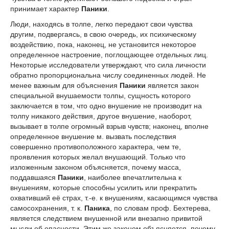
принимает характер
Паники
.
Люди, находясь в толпе, легко передают свои чувства
другим, подвергаясь, в свою очередь, их психическому
воздействию, пока, наконец, не установится некоторое
определенное настроение, поглощающее отдельных лиц.
Некоторые исследователи утверждают, что сила личности
обратно пропорциональна числу соединенных людей. Не
менее важным для объяснения
Паники
является закон
специальной внушаемости толпы, сущность которого
заключается в том, что одно внушение не производит на
толпу никакого действия, другое внушение, наоборот,
вызывает в толпе огромный взрыв чувств; наконец, вполне
определенное внушение м. вызвать последствия
совершенно противоположного характера, чем те,
проявления которых желал внушающий. Только что
изложенным законом объясняется, почему масса,
поддавшаяся
Паники
, наиболее впечатлительна к
внушениям, которые способны усилить или прекратить
охвативший её страх, т.-е. к внушениям, касающимся чувства
самосохранения, т. к.
Паника
, по словам проф. Бехтерева,
является следствием внушенной или внезапно привитой
мысли об опасности. Этим же законом объясняется, почему