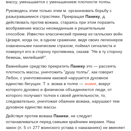
массу, уменьшается с уменьшением плотности толпы.
Руководясь этим только этим м. организовать борьбу с
разыгравшимися страстями. Прекращая
Панику
, д.
действовать против вожака, стараясь при этом поразить
воображение массы неожиданным и решительным
способом. Известен классический пример из галльских войн
Цезаря, когда он, в одном сражении, видя своих легионеров
охваченными паническим страхом, поймал сигналиста и
повернул его в сторону противника, сказав: "Не в ту сторону
бежишь, милейший!".
Важнейшее средство прекратить
Панику
это — рассеять
плотность массы, уничтожить "душу толпы", как говорит
Лебон, с уничтожением каковой нарушится духовное
единство бегущих. Т. к. вожак в толпе —
знамя
, вокруг
которого духовно и физически объединяются люди, от
которого получают толчок к своей деятельности, то,
следовательно, уничтожая обаяние вожака, нарушают тем
духовное единство массы.
Действуя против вожака
Паники
, не следует
останавливаться перед самыми крайними мерами. Наш
закон (п. 5 ст. 277 воинского устава о наказаниях) не вменяет