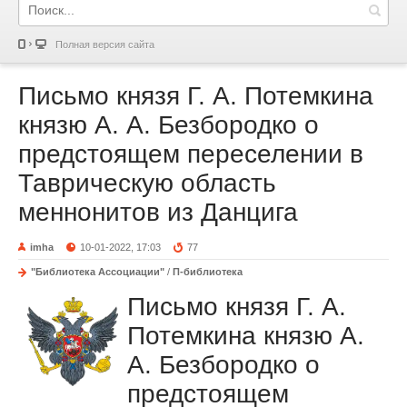
Полная версия сайта
Письмо князя Г. А. Потемкина
князю А. А. Безбородко о
предстоящем переселении в
Таврическую область
меннонитов из Данцига
imha
10-01-2022, 17:03
77
"Библиотека Ассоциации"
/
П-библиотека
Письмо князя Г. А.
Потемкина князю А.
А. Безбородко о
предстоящем