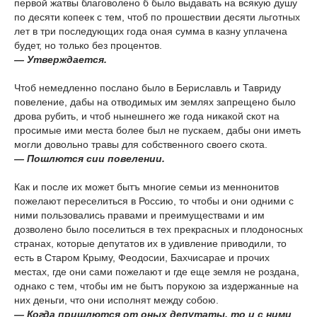
первой жатвы благоволено б было выдавать на всякую душу
по десяти копеек с тем, чтоб по прошествии десяти льготных
лет в три последующих года оная сумма в казну уплачена
будет, но только без процентов.
— Утверждается.
Чтоб немедленно послано было в Бериславль и Тавриду
повеление, дабы на отводимых им землях запрещено было
дрова рубить, и чтоб нынешнего же года никакой скот на
просимые ими места более был не пускаем, дабы они иметь
могли довольно травы для собственного своего скота.
— Пошлются сии повелении.
Как и после их может бытъ многие семьи из меннонитов
пожелают переселиться в Россию, то чтобы и они одними с
ними пользовались правами и преимуществами и им
дозволено было поселиться в тех прекрасных и плодоносных
странах, которые депутатов их в удивление приводили, то
есть в Старом Крыму, Феодосии, Бахчисарае и прочих
местах, где они сами пожелают и где еще земля не роздана,
однако с тем, чтобы им не бытъ порукою за издержанные на
них деньги, что они исполнят между собою.
— Когда пришлются от оных депутаты, то и с ними