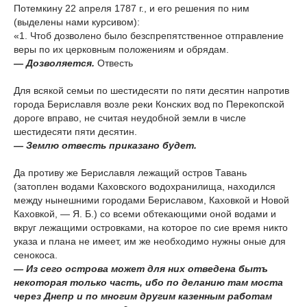
Потемкину 22 апреля 1787 г., и его решения по ним
(выделены нами курсивом):
«1. Чтоб дозволено было безспрепятственное отправление
веры по их церковным положениям и обрядам.
— Дозволяется.
Отвесть
Для всякой семьи по шестидесяти по пяти десятин напротив
города Бериславля возле реки Конских вод по Перекопской
дороге вправо, не считая неудобной земли в числе
шестидесяти пяти десятин.
— Землю отвесть приказано будет.
Да противу же Бериславля лежащий остров Тавань
(затоплен водами Каховского водохранилища, находился
между нынешними городами Бериславом, Каховкой и Новой
Каховкой, — Я. Б.) со всеми обтекающими оной водами и
вкруг лежащими островками, на которое по сие время никто
указа и плана не имеет, им же необходимо нужны оные для
сенокоса.
— Из сего острова может для них отведена бытъ
некоторая только часть, ибо по деланию там моста
через Днепр и по многим другим казенным работам