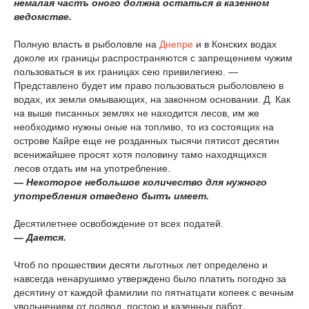
немалая частъ оного должна остаться в казенном
ведомстве.
Полную власть в рыболовле на
Днепре
и в Конских водах
доколе их границы распространяются с запрещением чужим
пользоваться в их границах сею привилегиею. —
Представлено будет им право пользоваться рыболовлею в
водах, их земли омывающих, на законном основании. Д. Как
на выше писанных землях не находится лесов, им же
необходимо нужны оные на топливо, то из состоящих на
острове Кайре еще не розданных тысячи пятисот десятин
всенижайшее просят хотя половину тамо находящихся
лесов отдать им на употребление.
— Некоторое небольшое количество для нужного
употребления отведено бытъ имеет.
Десятилетнее освобождение от всех податей.
— Дается.
Чтоб по прошествии десяти льготных лет определено и
навсегда ненарушимо утверждено было платить погодно за
десятину от каждой фамилии по пятнатцати копеек с вечным
увольнением от подвод, постою и казенных работ.