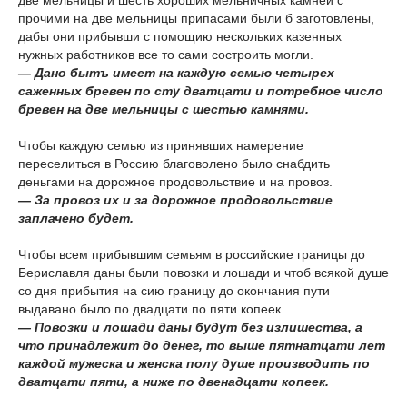
две мельницы и шесть хороших мельничных камней с
прочими на две мельницы припасами были б заготовлены,
дабы они прибывши с помощию нескольких казенных
нужных работников все то сами состроить могли.
— Дано бытъ имеет на каждую семью четырех
саженных бревен по сту дватцати и потребное число
бревен на две мельницы с шестью камнями.
Чтобы каждую семью из принявших намерение
переселиться в Россию благоволено было снабдить
деньгами на дорожное продовольствие и на провоз.
— За провоз их и за дорожное продовольствие
заплачено будет.
Чтобы всем прибывшим семьям в российские границы до
Бериславля даны были повозки и лошади и чтоб всякой душе
со дня прибытия на сию границу до окончания пути
выдавано было по двадцати по пяти копеек.
— Повозки и лошади даны будут без излишества, а
что принадлежит до денег, то выше пятнатцати лет
каждой мужеска и женска полу душе производитъ по
дватцати пяти, а ниже по двенадцати копеек.