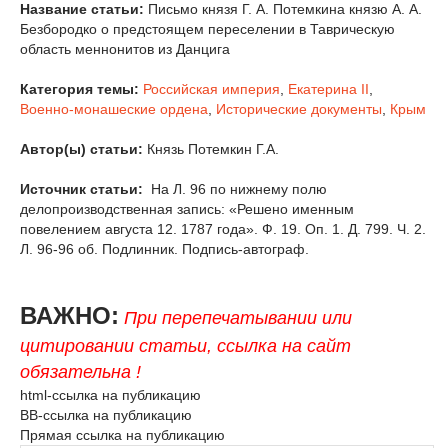
Название статьи:
Письмо князя Г. А. Потемкина князю А. А.
Безбородко о предстоящем переселении в Таврическую
область меннонитов из Данцига
Категория темы:
Российская империя
,
Екатерина II
,
Военно-монашеские ордена
,
Исторические документы
,
Крым
Автор(ы) статьи:
Князь Потемкин Г.А.
Источник статьи:
На Л. 96 по нижнему полю
делопроизводственная запись: «Решено именным
повелением августа 12. 1787 года». Ф. 19. Оп. 1. Д. 799. Ч. 2.
Л. 96-96 об. Подлинник. Подпись-автограф.
ВАЖНО:
При перепечатывании или
цитировании статьи, ссылка на сайт
обязательна !
html-ссылка на публикацию
BB-ссылка на публикацию
Прямая ссылка на публикацию