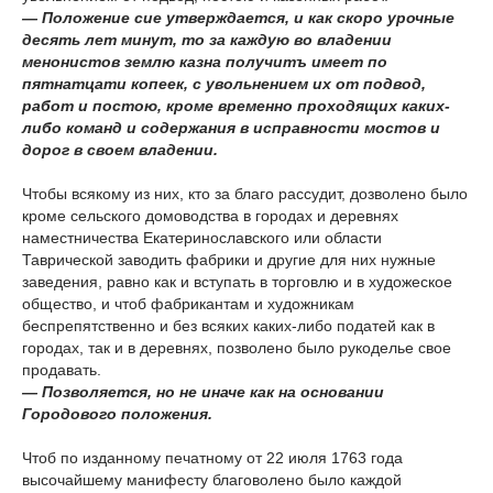
— Положение сие утверждается, и как скоро урочные
десять лет минут, то за каждую во владении
менонистов землю казна получитъ имеет по
пятнатцати копеек, с увольнением их от подвод,
работ и постою, кроме временно проходящих каких-
либо команд и содержания в исправности мостов и
дорог в своем владении.
Чтобы всякому из них, кто за благо рассудит, дозволено было
кроме сельского домоводства в городах и деревнях
наместничества Екатеринославского или области
Таврической заводить фабрики и другие для них нужные
заведения, равно как и вступать в торговлю и в художеское
общество, и чтоб фабрикантам и художникам
беспрепятственно и без всяких каких-либо податей как в
городах, так и в деревнях, позволено было рукоделье свое
продавать.
— Позволяется, но не иначе как на основании
Городового положения.
Чтоб по изданному печатному от 22 июля 1763 года
высочайшему манифесту благоволено было каждой