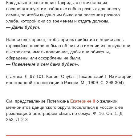
Как дальное расстояние Тавриды от отечества их
воспрепятствует им забрать с собою разных для посеву
семян, то чтобы выдано им было для посеяния разного
хлеба, которой они со временем и отдать должны.
— Даны будут.
Напоследок просят, чтобы при их прибытии в Бериславль
строжайше повелено было об них и о имении их, покуда они
выстроются, иметь попечение, дабы они обижены,
обкрадены или оскорблены не были.
— Повеление о сем дано будет».
(Там же. Л. 97-101. Копия. Опубл.: Писаревский Г. Из истории
иностранной колонизации в России. М., 1909. С. 298-304).
См. представление Потемкина
Екатерине II
о желании
меннонитов Данцигского округа поселиться в России с ее
резолюцией-автографом «Быть по сему»: Ф. 16. Оп. 1. Д.
353. Л. 2-3.