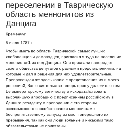
переселении в Таврическую
область меннонитов из
Данцига
Кременчуг
5 июля 1787 г.
Чтобы иметь во области Таврической самых лучших
хлебопашцев и домоводцев, пригласил я туда на поселение
менонистов
1
из-под Данцига. Они прислали наперед от
своего общества депутатов с разными представлениями, на
которые и дал я решения для них удовлетворительные.
Препровождая же здесь копию с представления их и моего
решения
2
, Ваше сиятельство теперь прошу доложить о том
Ее императорскому величеству и исходатайствовать
высочайшую апробацию с предписанием российскому в
Данциге резиденту о преподании с его стороны
всевозможного способствования менонистам к
беспрепятственному выпуску из мест теперешнего их
пребывания, так как они люди вольные и никакими тамо
обязательствами не привязаны.