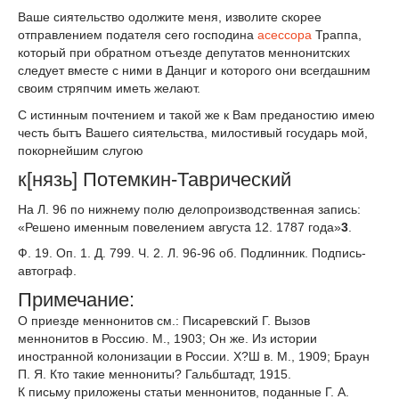
Ваше сиятельство одолжите меня, изволите скорее
отправлением подателя сего господина
асессора
Траппа,
который при обратном отъезде депутатов меннонитских
следует вместе с ними в Данциг и которого они всегдашним
своим стряпчим иметь желают.
С истинным почтением и такой же к Вам преданостию имею
честь бытъ Вашего сиятельства, милостивый государь мой,
покорнейшим слугою
к[нязь] Потемкин-Таврический
На Л. 96 по нижнему полю делопроизводственная запись:
«Решено именным повелением августа 12. 1787 года»
3
.
Ф. 19. Оп. 1. Д. 799. Ч. 2. Л. 96-96 об. Подлинник. Подпись-
автограф.
Примечание:
О приезде меннонитов см.: Писаревский Г. Вызов
меннонитов в Россию. М., 1903; Он же. Из истории
иностранной колонизации в России. Х?Ш в. М., 1909; Браун
П. Я. Кто такие меннониты? Гальбштадт, 1915.
К письму приложены статьи меннонитов, поданные Г. А.