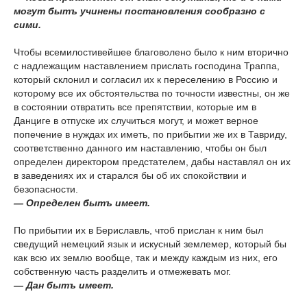
могут бытъ учинены постановления сообразно с
сими.
Чтобы всемилостивейшее благоволено было к ним вторично
с надлежащим наставлением прислать господина Траппа,
который склонил и согласил их к переселению в Россию и
которому все их обстоятельства по точности известны, он же
в состоянии отвратить все препятствии, которые им в
Данциге в отпуске их случиться могут, и может верное
попечение в нуждах их иметь, по прибытии же их в Тавриду,
соответственно данного им наставлению, чтобы он был
определен директором предстателем, дабы наставлял он их
в заведениях их и старался бы об их спокойствии и
безопасности.
— Определен бытъ имеет.
По прибытии их в Бериславль, чтоб прислан к ним был
сведущий немецкий язык и искусный землемер, который бы
как всю их землю вообще, так и между каждым из них, его
собственную часть разделить и отмежевать мог.
— Дан бытъ имеет.