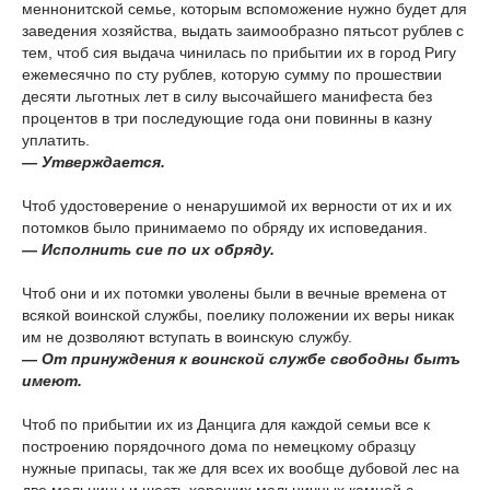
меннонитской семье, которым вспоможение нужно будет для
заведения хозяйства, выдать заимообразно пятьсот рублев с
тем, чтоб сия выдача чинилась по прибытии их в город Ригу
ежемесячно по сту рублев, которую сумму по прошествии
десяти льготных лет в силу высочайшего манифеста без
процентов в три последующие года они повинны в казну
уплатить.
— Утверждается.
Чтоб удостоверение о ненарушимой их верности от их и их
потомков было принимаемо по обряду их исповедания.
— Исполнить сие по их обряду.
Чтоб они и их потомки уволены были в вечные времена от
всякой воинской службы, поелику положении их веры никак
им не дозволяют вступать в воинскую службу.
— От принуждения к воинской службе свободны бытъ
имеют.
Чтоб по прибытии их из Данцига для каждой семьи все к
построению порядочного дома по немецкому образцу
нужные припасы, так же для всех их вообще дубовой лес на