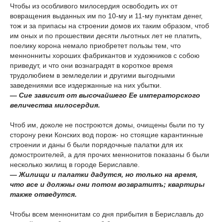
Чтобы из особливого милосердия освободить их от
вовращения выданных им по 10-му и 11-му пунктам денег,
тож и за припасы на строении домов их таким образом, чтоб
им оных и по прошествии десяти льготных лет не платить,
поелику корона немало приобретет пользы тем, что
меннонниты хороших фабрикантов и художников с собою
приведут, и что они вознаградят в короткое время
трудолюбием в земледелии и другими выгодными
заведениями все издержанные на них убытки.
— Сие зависит от высочайшего Ее императорского
величества милосердия.
Чтоб им, доколе не построются домы, очищены были по ту
сторону реки Конских вод порож- но стоящие карантинные
строении и даны б были порядочные палатки для их
домостроителей, а для прочих меннонитов показаны б были
несколько жилищ в городе Бериславле.
— Жилищи и палатки дадутся, но только на время,
что все и должны они потом возвратитъ; квартиры
также отведутся.
Чтобы всем меннонитам со дня прибытия в Бериславль до