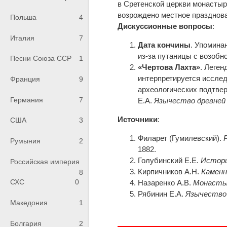
в Сретенской церкви монастыр
возрождено местное празднова
Польша
4
Дискуссионные вопросы
:
Италия
7
Дата кончины
. Упомина
из-за путаницы с возобн
Песни Союза ССР
1
«Чертова Лахта»
. Леген
интерпретируется исслед
Франция
9
археологических подтве
Германия
7
Е.А.
Язычество древней
Источники
:
США
3
Филарет (Гумилевский).
Румыния
2
1882.
Голубинский Е.Е.
Истори
Российская империя
Кирпичников А.Н.
Каменн
8
СХС
0
Назаренко А.В.
Монастыр
Рябинин Е.А.
Язычество 
Македония
1
Болгария
2