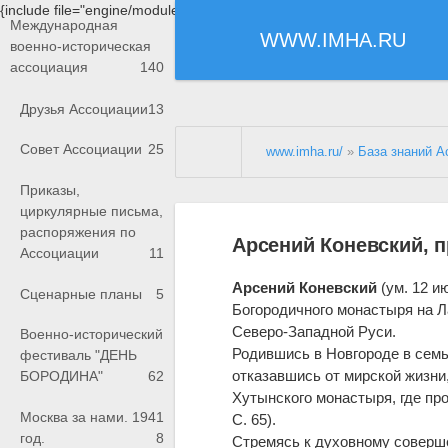
{include file="engine/modules/saperu/head.php"}
Международная
WWW.IMHA.RU
военно-историческая
ассоциация
140
Друзья Ассоциации
13
Совет Ассоциации
25
www.imha.ru/
»
База знаний А
Приказы,
циркулярные письма,
распоряжения по
Арсений Коневский, 
Ассоциации
11
Арсений Коневский
(ум. 12 и
Сценарные планы
5
Богородичного монастыря на Л
Северо-Западной Руси.
Военно-исторический
Родившись в Новгороде в семь
фестиваль "ДЕНЬ
отказавшись от мирской жизни,
БОРОДИНА"
62
Хутынского монастыря, где про
Москва за нами. 1941
С. 65).
год.
8
Стремясь к духовному совершен