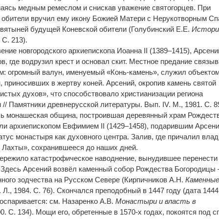
аясь медным ремеслом и снискав уважение святогорцев. При
н обители вручил ему икону Божией Матери с Нерукотворным С
святыней будущей Коневской обители (Голубинский Е.Е.
Истори
 С. 213).
вение новгородского архиепископа Иоанна II (1389–1415), Арсени
в, где водрузил крест и основал скит. Местное предание связыв
м: огромный валун, именуемый «Конь-камень», служил объекто
, приносивших в жертву коней. Арсений, окропив камень святой
ечистых духов», что способствовало христианизации региона
// Памятники древнерусской литературы. Вып. IV. М., 1981. С. 89
ась монашеская община, построившая деревянный храм Рождест
ли архиепископом Евфимием II (1429–1458), подарившим Арсен
атус монастыря как духовного центра. Залив, где причалил влад
 Лахты», сохранившееся до наших дней.
пережило катастрофическое наводнение, вынудившее перенести
 Здесь Арсений возвёл каменный собор Рождества Богородицы 
нного зодчества на Русском Севере (Кирпичников А.Н.
Каменны
. Л., 1984. С. 76). Скончался преподобный в 1447 году (дата 1444 
 оспаривается: см. Назаренко А.В.
Монастыри и власть в
00. С. 134). Мощи его, обретенные в 1570-х годах, покоятся под 