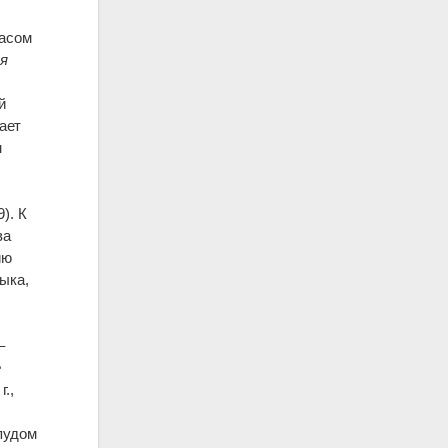
пасом
я
й
ает
м
). К
ва
ию
ыка,
–
е
г.,
спудом