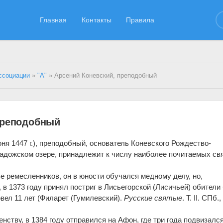
Главная
Контакты
Правила
ссоциации
»
"А"
» Арсений Коневский, преподобный
преподобный
юня 1447 г.), преподобный, основатель Коневского Рождество-
адожском озере, принадлежит к числу наиболее почитаемых св
е ремесленников, он в юности обучался медному делу, но,
 в 1373 году принял постриг в Лисьегорской (Лисичьей) обители
вел 11 лет (Филарет (Гумилевский).
Русские святые
. Т. II. СПб.
ству, в 1384 году отправился на Афон, где три года подвизался