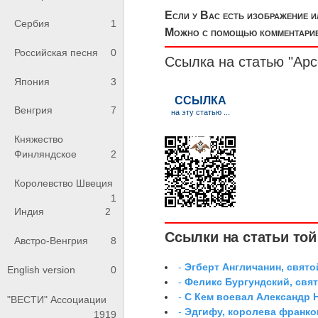
Если у Вас есть изображение 
Сербия
1
Можно с помощью комментариев
Российская песня
0
Ссылка на статью "Ар
Япония
3
Венгрия
7
Княжество
Финляндское
2
Королевство Швеция
1
Индия
2
Ссылки на статьи той 
Австро-Венгрия
8
-
Эгберт Англичанин, свято
English version
0
-
Феликс Бургундский, свя
-
С Кем воевал Александр 
"ВЕСТИ" Ассоциации
-
Эдгифу, королева франко
1919