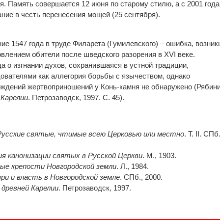
я. Память совершается 12 июня по старому стилю, а с 2001 года
ние в честь перенесения мощей (25 сентября).
ние 1547 года в труде Филарета (Гумилевского) – ошибка, возни
овлением обители после шведского разорения в XVI веке.
да о изгнании духов, сохранившаяся в устной традиции,
ователями как аллегория борьбы с язычеством, однако
рждений жертвоприношений у Конь-камня не обнаружено (Рябин
 Карелии
. Петрозаводск, 1997. С. 45).
Русские святые, чтимые всею Церковью или местно
. Т. II. СПб.
я канонизации святых в Русской Церкви
. М., 1903.
ые крепости Новгородской земли
. Л., 1984.
и и власть в Новгородской земле
. СПб., 2000.
древней Карелии
. Петрозаводск, 1997.