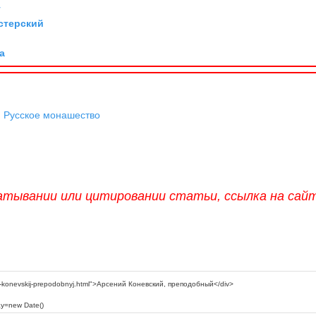
г
стерский
а
,
Русское монашество
атывании или цитировании статьи, ссылка на сай