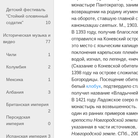
монастыре Пантократор, заним
Детский фестиваль
возвращении на родину игуме
"Стойкий оловянный
на обороте, ставшую главной 
содатик"
10
канонизации святых
. М., 1903.
В 1393 году, получив благосло
Историческая музыка и
отправился на Коневский остро
видео
77
это место с языческим капище
поклонения карельских племён
Чили
1
водой, изгнал, по легенде, «н
(Сказание о Коневской обители 
Колумбия
2
1398 году на острове сложил
Богородицы. Посещение обите
Мексика
1
белый
клобук
, подтвердило ст
Албания
3
получил название «Владычней
В 1421 году Ладожское озеро 
Британская империя
монастырь на возвышенность.
2
один из ранних примеров каме
Персидская
крепости Новгородской земли
империя
0
указанная в части источников,
Новгородской земле
. СПб., 20
Испанская империя
3