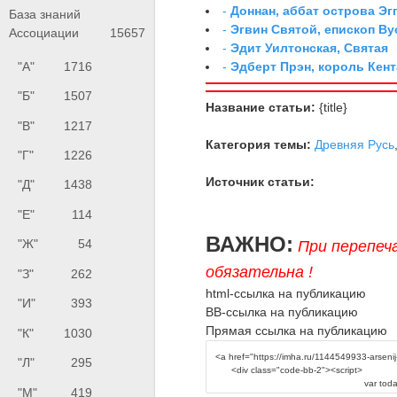
-
Доннан, аббат острова Эг
База знаний
-
Эгвин Святой, епископ Ву
Ассоциации
15657
-
Эдит Уилтонская, Святая
"А"
1716
-
Эдберт Прэн, король Кент
"Б"
1507
Название статьи:
{title}
"В"
1217
Категория темы:
Древняя Русь
"Г"
1226
Источник статьи:
"Д"
1438
"Е"
114
ВАЖНО:
"Ж"
54
При перепеч
обязательна !
"З"
262
html-ссылка на публикацию
"И"
393
BB-ссылка на публикацию
Прямая ссылка на публикацию
"К"
1030
"Л"
295
"М"
419