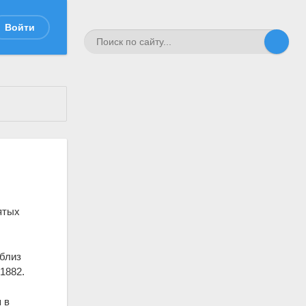
Войти
ятых
 близ
, 1882.
 в