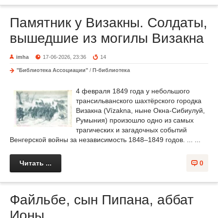
Памятник у Визакны. Солдаты,
вышедшие из могилы Визакна
imha
17-06-2026, 23:36
14
"Библиотека Ассоциации"
/
П-библиотека
4 февраля 1849 года у небольшого
трансильванского шахтёрского городка
Визакна (Vízakna, ныне Окна-Сибиулуй,
Румыния) произошло одно из самых
трагических и загадочных событий
Венгерской войны за независимость 1848–1849 годов. ... ...
Читать ...
0
Файльбе, сын Пипана, аббат
Ионы