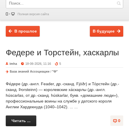
Полная версия сайта
В прошлое
В будущее
Федере и Торстейн, хаскарлы
imha
18-06-2026, 11:16
5
База знаний Ассоциации
/
"Ф"
Фе́дере (др.-англ. Feader, др.-сканд. Fjöðr) и То́рстейн (др.-
сканд. Þorsteinn) — королевские ха́скарлы (др.-англ.
húscarlas, от др.-сканд. húskarlar, букв. «домашние люди»),
профессиональные воины на службе у датского короля
Англии Хардекнуда (1040–1042). ... ...
Читать ...
0