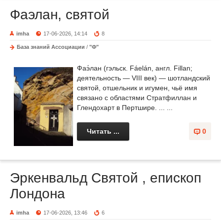
Фаэлан, святой
imha
17-06-2026, 14:14
8
База знаний Ассоциации
/
"Ф"
Фаэ́лан (гэльск. Fáelán, англ. Fillan;
деятельность — VIII век) — шотландский
святой, отшельник и игумен, чьё имя
связано с областями Стратфиллан и
Глендохарт в Пертшире. ... ...
Читать ...
0
Эркенвальд Святой , епископ
Лондона
imha
17-06-2026, 13:46
6