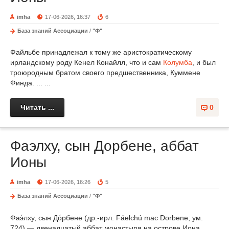
imha
17-06-2026, 16:37
6
База знаний Ассоциации
/
"Ф"
Файльбе принадлежал к тому же аристократическому
ирландскому роду Кенел Конайлл, что и сам
Колумба
, и был
троюродным братом своего предшественника, Куммене
Финда. ... ...
Читать ...
0
Фаэлху, сын Дорбене, аббат
Ионы
imha
17-06-2026, 16:26
5
База знаний Ассоциации
/
"Ф"
Фаэ́лху, сын До́рбене (др.-ирл. Fáelchú mac Dorbene; ум.
724) — двенадцатый аббат монастыря на острове Иона,