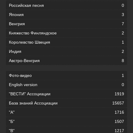
Российская песня
0
Япония
3
Венгрия
7
Княжество Финляндское
2
Королевство Швеция
1
Индия
2
Австро-Венгрия
8
Фото-видео
1
English version
0
"ВЕСТИ" Ассоциации
1919
База знаний Ассоциации
15657
"А"
1716
"Б"
1507
"В"
1217