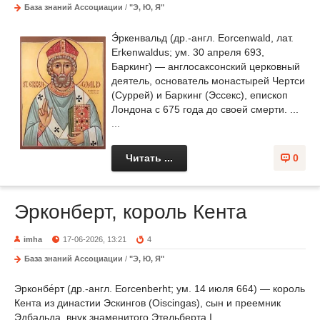
База знаний Ассоциации
/
"Э, Ю, Я"
Э́ркенвальд (др.-англ. Eorcenwald, лат.
Erkenwaldus; ум. 30 апреля 693,
Баркинг) — англосаксонский церковный
деятель, основатель монастырей Чертси
(Суррей) и Баркинг (Эссекс), епископ
Лондона с 675 года до своей смерти. ...
...
Читать ...
0
Эрконберт, король Кента
imha
17-06-2026, 13:21
4
База знаний Ассоциации
/
"Э, Ю, Я"
Эрконбе́рт (др.-англ. Eorcenberht; ум. 14 июля 664) — король
Кента из династии Эскингов (Oiscingas), сын и преемник
Эдбальда, внук знаменитого Этельберта I. ... ...