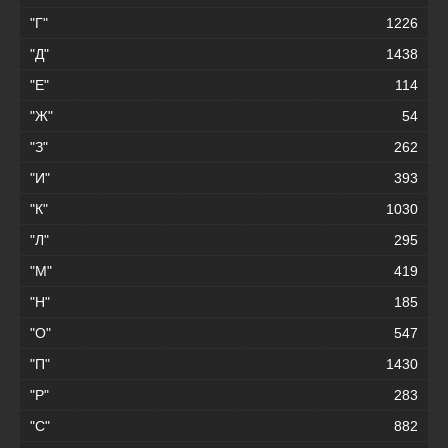
"Г"
1226
"Д"
1438
"Е"
114
"Ж"
54
"З"
262
"И"
393
"К"
1030
"Л"
295
"М"
419
"Н"
185
"О"
547
"П"
1430
"Р"
283
"С"
882