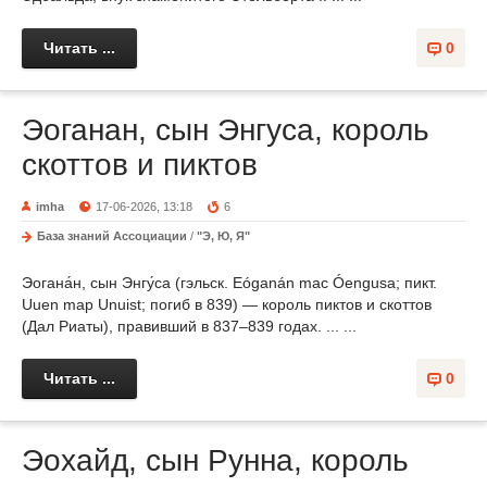
Читать ...
0
Эоганан, сын Энгуса, король
скоттов и пиктов
imha
17-06-2026, 13:18
6
База знаний Ассоциации
/
"Э, Ю, Я"
Эогана́н, сын Энгу́са (гэльск. Eóganán mac Óengusa; пикт.
Uuen map Unuist; погиб в 839) — король пиктов и скоттов
(Дал Риаты), правивший в 837–839 годах. ... ...
Читать ...
0
Эохайд, сын Рунна, король