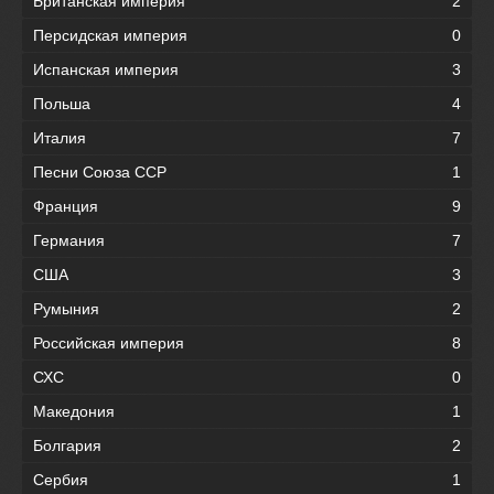
Британская империя
2
Персидская империя
0
Испанская империя
3
Польша
4
Италия
7
Песни Союза ССР
1
Франция
9
Германия
7
США
3
Румыния
2
Российская империя
8
СХС
0
Македония
1
Болгария
2
Сербия
1