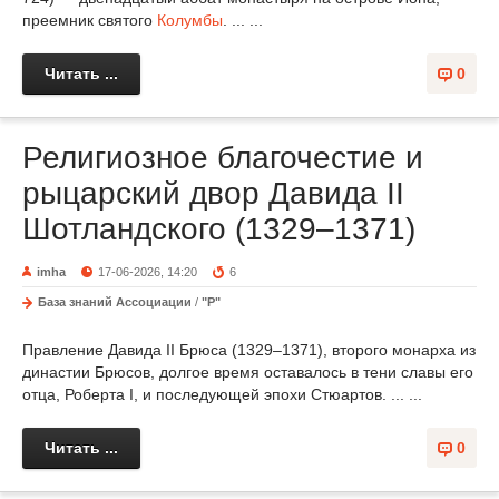
преемник святого
Колумбы
. ... ...
Читать ...
0
Религиозное благочестие и
рыцарский двор Давида II
Шотландского (1329–1371)
imha
17-06-2026, 14:20
6
База знаний Ассоциации
/
"Р"
Правление Давида II Брюса (1329–1371), второго монарха из
династии Брюсов, долгое время оставалось в тени славы его
отца, Роберта I, и последующей эпохи Стюартов. ... ...
Читать ...
0