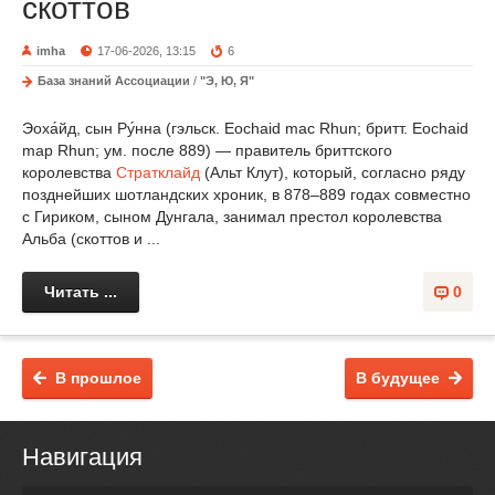
скоттов
imha
17-06-2026, 13:15
6
База знаний Ассоциации
/
"Э, Ю, Я"
Эоха́йд, сын Ру́нна (гэльск. Eochaid mac Rhun; бритт. Eochaid
map Rhun; ум. после 889) — правитель бриттского
королевства
Стратклайд
(Альт Клут), который, согласно ряду
позднейших шотландских хроник, в 878–889 годах совместно
с Гириком, сыном Дунгала, занимал престол королевства
Альба (скоттов и ...
Читать ...
0
В прошлое
В будущее
Навигация