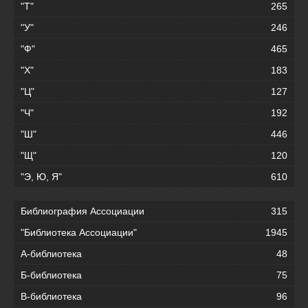
"Т"
265
"У"
246
"Ф"
465
"Х"
183
"Ц"
127
"Ч"
192
"Ш"
446
"Щ"
120
"Э, Ю, Я"
610
Библиография Ассоциации
315
"Библиотека Ассоциации"
1945
А-библиотека
48
Б-библиотека
75
В-библиотека
96