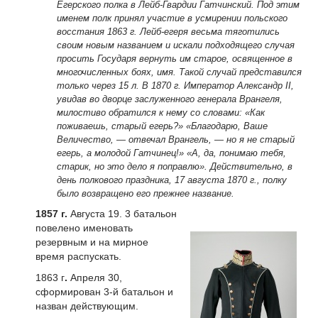
Егерского полка в Лейб-Гвардии Гатчинский. Под этим
именем полк принял участие в усмирении польского
восстания 1863 г. Лейб-егеря весьма тяготились
своим новым названием и искали подходящего случая
просить Государя вернуть им старое, освященное в
многочисленных боях, имя. Такой случай представился
только через 15 л. В 1870 г. Император Александр II,
увидав во дворце заслуженного генерала Врангеля,
милостиво обратился к нему со словами: «Как
поживаешь, старый егерь?» «Благодарю, Ваше
Величество, — отвечал Врангель, — но я не старый
егерь, а молодой Гатчинец!» «А, да, понимаю тебя,
старик, но это дело я поправлю». Действительно, в
день полкового праздника, 17 августа 1870 г., полку
было возвращено его прежнее название.
1857 г
.
Августа 19. 3 батальон
повелено именовать
резервным и на мирное
время распускать.
1863 г
.
Апреля 30,
сформирован 3-й батальон и
назван действующим.