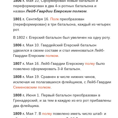
1806 г
.
Мая 10, Сформирован новый батальон и
переформирован в два 4-х-ротных батальона и
назван
Лейб-
Гвардии Егерским полком
.
1801 г.
Сентября 16.
Полк
преобразован
(переформирован) в три батальона, каждый из четырех
рот.
В 1802 г. Егерский батальон был увеличен на одну роту.
1806 г.
Мая 10. Гвардейский Егерский батальон
удвоился в своем составе и стал именоваться Лейб-
Гвардии Егерским
полком
.
1807 г.
Мая 16. Лейб-Гвардии Егерскому
полку
было
повелено сформировать 3-й батальон.
1808 г.
Мая 19. Сравнен в числе нижних чинов,
исключая не полагавшихся флейщиков, с Лейб-Гвардии
Семеновским полком
.
1808 г.
Июня 1. Первый батальон преобразован в
Гренадерский, и за тем в каждую из его рот прибавлены
два флейщика.
1809 г
.
Мая 7. В
полку
повелено иметь число штаб- и