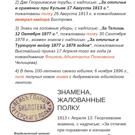
2) Две Георгиевские трубы, с надписью:
„За отличье
в сражении при Кульме 17 Августа 1813 г.“
,
пожалованы
полку
26 Августа 1813 г. в командование
генерал-майора
Бистрома.
3) Знаки на головные уборы, с надписью: „
За Телишь
12 Октября 1877 г.“
, пожалованы
полку
30 Сентября
1878 г., взамен знаков с надписью:
„За отличье в
Турецкую войну 1877 и 1878 годов“
, пожалованные
Высочайший приказ 17 Апреля того же года (в
командование
Флигель-Адъютанта
Полковника
Челищева).
4) В день 100-летнего своего юбилея, 6 ноября 1896 г.,
полк
получил новое
знамя
с Андреевскою юбилейною
лентою.
ЗНАМЕНА,
ЖАЛОВАННЫЕ
ПОЛКУ.
1813 г. Апреля 13. Георгиевские
знамена, с надписью: «За отличие
при поражении и изгнании
Владельческий штамп