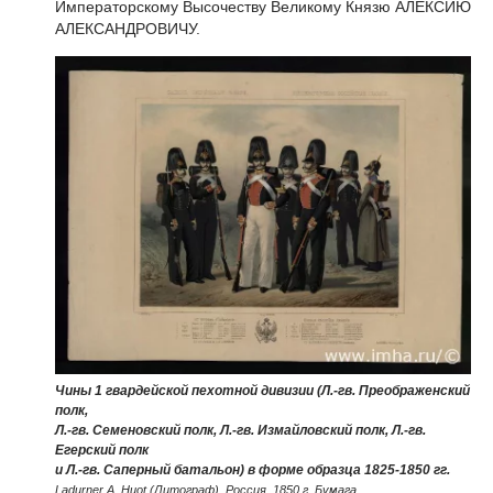
Императорскому Высочеству Великому Князю АЛЕКСИЮ
АЛЕКСАНДРОВИЧУ.
Чины 1 гвардейской пехотной дивизии (Л.-гв. Преображенский
полк,
Л.-гв. Семеновский полк, Л.-гв. Измайловский полк, Л.-гв.
Егерский полк
и Л.-гв. Саперный батальон) в форме образца 1825-1850 гг.
Ladurner A. Huot (Литограф). Россия, 1850 г. Бумага,