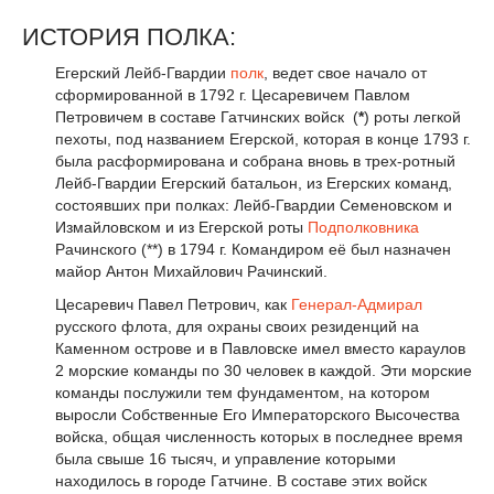
ИСТОРИЯ ПОЛКА:
Егерский Лейб-Гвардии
полк
, ведет свое начало от
сформированной в 1792 г. Цесаревичем Павлом
Петровичем в составе Гатчинских войск (
*
) роты легкой
пехоты, под названием Егерской, которая в конце 1793 г.
была расформирована и собрана вновь в
трех-ротный
Лейб-Гвардии Егерский батальон
, из Егерских команд,
состоявших при полках: Лейб-Гвардии Семеновском и
Измайловском и из Егерской роты
Подполковника
Рачинского (**) в 1794 г. Командиром её был назначен
майор Антон Михайлович Рачинский.
Цесаревич Павел Петрович, как
Генерал-Адмирал
русского флота, для охраны своих резиденций на
Каменном острове и в Павловске имел вместо караулов
2 морские команды по 30 человек в каждой. Эти морские
команды послужили тем фундаментом, на котором
выросли Собственные Его Императорского Высочества
войска, общая численность которых в последнее время
была свыше 16 тысяч, и управление которыми
находилось в городе Гатчине. В составе этих войск