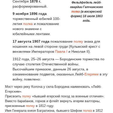
Сентября
1878 г.
Фельдфебель лейб-
расформированный.
гвардии Гатчинского
полка
(в воскресной
9 ноября 1896 года
форме) 18 июля 1863
торжественный юбилей 100-
года.
летия
полка
и пожалование
нового знамени с
юбилейными лентами.
17 августа 1907 года
пожалование
полку
знака для
ношения на левой стороне груди (Кульмский крест с
вензелями Императоров
Павла I
и Николая II).
1912 года, 25–26 августа — Бородинские торжества по
случаю столетия Отечественной войны.
Высочайшим приказом, данным 26 августа, в
ознаменование подвигов, оказанных Лейб-
Егерями
в эту
войну, повелено:
Мост через реку Колоча у села Бородина наименовать «Лейб-
Егерским».
Присвоить
полку
«бывший егерский поход за военные отличия».
Вместо барабанов, горнов и флейт вернуть егерям валторны,
присвоенные
полку
в 1812 году.
Имя Генерала князя Багратиона, бывшего Шефом
полка
в 1812