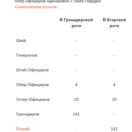
обер-офицеров одинаковое с Лейб-Гвардии
Семеновским полком
.
В Гренадерской
В Егерской
роте
роте
Шеф
-
-
Генералов
-
-
Штаб-Офицеров
-
-
Обер-Офицеров
4
4
Унтер-Офицеров
15
10
Гренадеров
141
-
Егерей
-
141