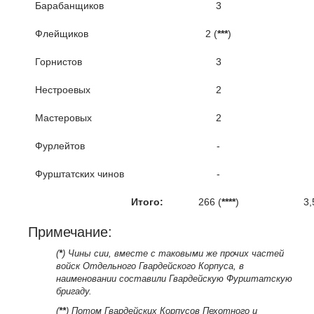
Барабанщиков
3
Флейщиков
2 (
***
)
Горнистов
3
Нестроевых
2
Мастеровых
2
Фурлейтов
-
Фурштатских чинов
-
Итого:
266 (
****
)
3,
Примечание:
(
*
) Чины сии, вместе с таковыми же прочих частей
войск Отдельного Гвардейского Корпуса, в
наименовании составили Гвардейскую Фурштатскую
бригаду.
(
**
) Потом Гвардейских Корпусов Пехотного и