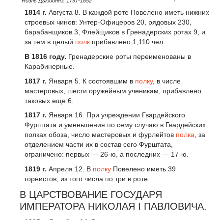
Ноэль Дьюдоннэ. 1797-1852
1814 г.
Августа 8. В каждой роте Повелено иметь нижних
строевых чинов: Унтер-Офицеров 20, рядовых 230,
барабанщиков 3, Флейщиков в Гренадерских ротах 9, и
за тем в целый
полк
прибавлено 1,110 чел.
В 1816 году.
Гренадерские роты переименованы в
Карабинерные.
1817 г.
Января 5. К состоявшим в
полку
, в числе
мастеровых, шести оружейным ученикам, прибавлено
таковых еще 6.
1817 г.
Января 16. При учреждении Гвардейского
Фурштата и уменьшения по сему случаю в Гвардейских
полках обоза, число мастеровых и фурлейтов
полка
, за
отделением части их в состав сего Фурштата,
ограничено: первых — 26-ю, а последних — 17-ю.
1819 г.
Апреля 12. В
полку
Повелено иметь 39
горнистов, из того числа по три в роте.
В ЦАРСТВОВАНИЕ ГОСУДАРЯ
ИМПЕРАТОРА НИКОЛАЯ I ПАВЛОВИЧА.