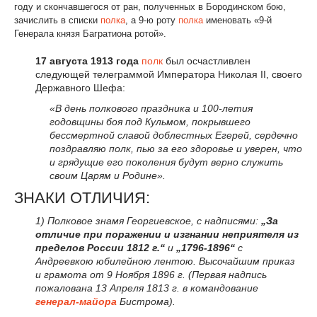
году и скончавшегося от ран, полученных в Бородинском бою,
зачислить в списки
полка
, а 9-ю роту
полка
именовать «9-й
Генерала князя Багратиона ротой».
17 августа 1913 года
полк
был осчастливлен
следующей телеграммой Императора Николая II, своего
Державного Шефа:
«В день полкового праздника и 100-летия
годовщины боя под Кульмом, покрывшего
бессмертной славой доблестных Егерей, сердечно
поздравляю полк, пью за его здоровье и уверен, что
и грядущие его поколения будут верно служить
своим Царям и Родине».
ЗНАКИ ОТЛИЧИЯ:
1) Полковое знамя Георгиевское, с надписями:
„За
отличие при поражении и изгнании неприятеля из
пределов России 1812 г.“
и
„1796-1896“
с
Андреевкою юбилейною лентою. Высочайшим приказ
и грамота от 9 Ноября 1896 г. (Первая надпись
пожалована 13 Апреля 1813 г. в командование
генерал-майора
Бистрома).