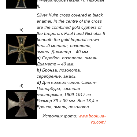
II.
Silver Kulm cross covered in black
enamel. In the centre of the cross
are the combined gold cyphers of
b)
the Emperors Paul I and Nicholas II
beneath the gold Imperial crown.
Белый металл, позолота,
эмаль. Диаметр – 40 мм.
a)
Серебро, позолота, эмаль.
Диаметр – 40 мм.
b)
Бронза, позолота,
серебрение, эмаль.
d)
Для нижних чинов. Санкт-
d)
Петербург, частная
мастерская, 1909-1917 гг.
Размер 39 х 39 мм. Вес 13,4 г.
Бронза, эмаль, позолота.
Источник фото:
www.book.ua-
ru.com/