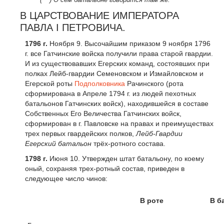
В ЦАРСТВОВАНИЕ ИМПЕРАТОРА
ПАВЛА I ПЕТРОВИЧА.
1796 г
.
Ноября 9. Высочайшим приказом 9 ноября 1796
г. все Гатчинские войска получили права старой гвардии.
И из существовавших Егерских команд, состоявших при
полках Лейб-гвардии Семеновском и Измайловском и
Егерской роты
Подполковника
Рачинского (рота
сформирована в Апреле 1794 г. из людей пехотных
батальонов Гатчинских войск), находившейся в составе
Собственных Его Величества Гатчинских войск,
сформирован в г. Павловске на правах и преимуществах
трех первых гвардейских полков,
Лейб-Гвардии
Егерский батальон
трёх-ротного состава.
1798 г.
Июня 10. Утвержден штат батальону, по коему
оный, сохраняя трех-ротный состав, приведен в
следующее число чинов:
В роте
В б