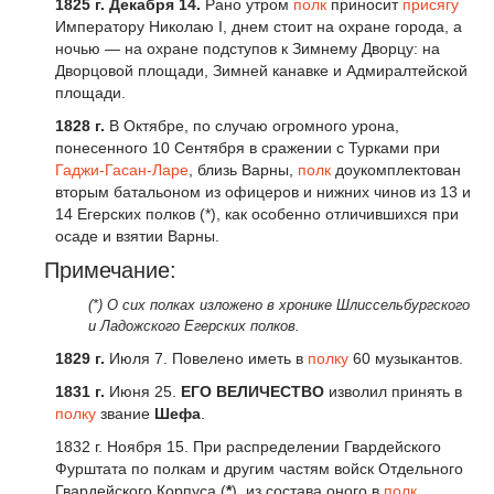
1825 г. Декабря 14.
Рано утром
полк
приносит
присягу
Императору Николаю I, днем стоит на охране города, а
ночью — на охране подступов к Зимнему Дворцу: на
Дворцовой площади, Зимней канавке и Адмиралтейской
площади.
1828 г
.
В Октябре, по случаю огромного урона,
понесенного 10 Сентября в сражении с Турками при
Гаджи-Гасан-Ларе
, близь Варны,
полк
доукомплектован
вторым батальоном из офицеров и нижних чинов из 13 и
14 Егерских полков (*), как особенно отличившихся при
осаде и взятии Варны.
Примечание:
(*) О сих полках изложено в хронике Шлиссельбургского
и Ладожского Егерских полков.
1829 г.
Июля 7. Повелено иметь в
полку
60 музыкантов.
1831 г.
Июня 25.
ЕГО ВЕЛИЧЕСТВО
изволил принять в
полку
звание
Шефа
.
1832 г. Ноября 15. При распределении Гвардейского
Фурштата по полкам и другим частям войск Отдельного
Гвардейского Корпуса (
*
), из состава оного в
полк