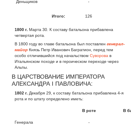
Деньщиков
-
Итого:
126
1800 г.
Марта 30. К составу батальона прибавлена
четвертая рота.
В 1800 году во главе батальона был поставлен
генерал-
майор
Князь Петр Иванович Багратион, перед тем
особо отличившийся под начальством
Суворова
в
Итальянском походе и в героическом переходе через
Альпы.
В ЦАРСТВОВАНИЕ ИМПЕРАТОРА
АЛЕКСАНДРА I ПАВЛОВИЧА:
1802 г
.
Декабря 29, к составу батальона прибавлена 4-я
рота и по штату определено иметь:
В роте
В б
Генерала
-