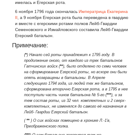
имелась и Егерская рота.
6 ноября 1796 года скончалась
Императрица
Екатерина
II
, а 9 ноября Егерская рота была переведена в гвардию
и вместе с егерскими ротами полков Лейб-Гвардии
Семеновского и Измайловского составила Лейб-Гвардии
Егерский батальон.
Примечание:
(
*
) Начало сей роты принадлежит к 1795 году. В
продолжение оного, от каждого из трех батальонов
Гатчинских войск (
**
), было отделено по семи человек
на сформирование Егерской роты, но вскоре они были
опять возвращены в батальоны. В Апреле
следующего 1794 года, из людей тех же батальонов,
сформирована вторично Егерская рота, а в 1795 в нее
поступили часть чинов батальона № 5-го (
***
), и за
тем состав роты, из 32 чел. комплектных и 2 сверх-
комплектных, не изменялся до самого её назначения в
Лейб- Гвардии Егерский батальон.
(
**
) О сих войсках помещено в хронике Л.-1'в,
Преображенского полка.
(
***
) О сем батальоне говорится там же.