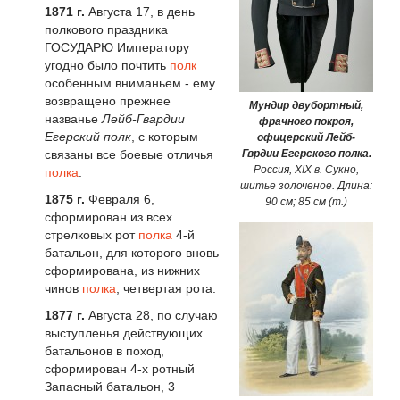
1871 г
.
Августа 17, в день
полкового праздника
ГОСУДАРЮ Императору
угодно было почтить
полк
особенным вниманьем - ему
возвращено прежнее
Мундир двубортный,
названье
Лейб-Гвардии
фрачного покроя,
Егерский полк
, с которым
офицерский Лейб-
связаны все боевые отличья
Гврдии Егерского полка.
Россия, XIX в. Сукно,
полка
.
шитье золоченое. Длина:
1875 г
.
Февраля 6,
90 см; 85 см (т.)
сформирован из всех
стрелковых рот
полка
4-й
батальон, для которого вновь
сформирована, из нижних
чинов
полка
, четвертая рота.
1877 г
.
Августа 28, по случаю
выступленья действующих
батальонов в поход,
сформирован 4-х ротный
Запасный батальон, 3