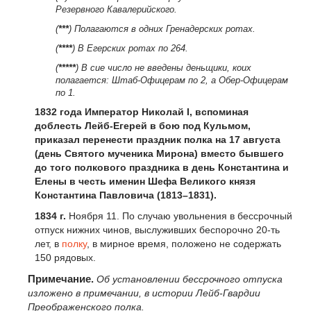
Резервного Кавалерийского.
(
***
) Полагаются в одних Гренадерских ротах.
(
****
) В Егерских ротах по 264.
(
*****
) В сие число не введены деньщики, коих
полагается: Штаб-Офицерам по 2, а Обер-Офицерам
по 1.
1832 года Император Николай I, вспоминая
доблесть Лейб-Егерей в бою под Кульмом,
приказал перенести праздник полка на 17 августа
(день Святого мученика Мирона) вместо бывшего
до того полкового праздника в день Константина и
Елены в честь именин Шефа Великого князя
Константина Павловича (1813–1831).
1834 г.
Ноября 11. По случаю увольнения в бессрочный
отпуск нижних чинов, выслуживших беспорочно 20-ть
лет, в
полку
, в мирное время, положено не содержать
150 рядовых.
Примечание.
Об установлении бессрочного отпуска
изложено в примечании, в истории Лейб-Гвардии
Преображенского полка.