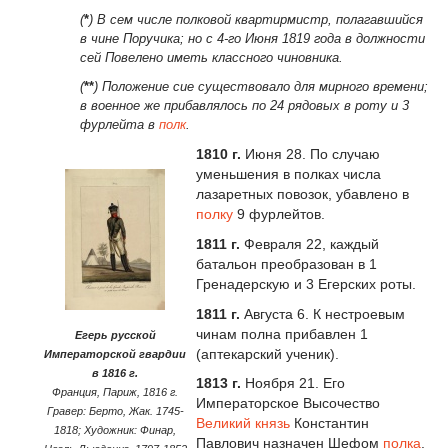
(
*
) В сем числе полковой квартирмистр, полагавшийся
в чине Поручика; но с 4-го Июня 1819 года в должности
сей Повелено иметь классного чиновника.
(
**
) Положение сие существовало для мирного времени;
в военное же прибавлялось по 24 рядовых в роту и 3
фурлейта в
полк
.
1810 г.
Июня 28. По случаю
уменьшения в полках числа
лазаретных повозок, убавлено в
полку
9 фурлейтов.
1811 г
.
Февраля 22, каждый
батальон преобразован в 1
Гренадерскую и 3 Егерских роты.
1811 г.
Августа 6. К нестроевым
чинам полна прибавлен 1
Егерь русской
(аптекарский ученик).
Императорской гвардии
в 1816 г.
1813 г.
Ноября 21. Его
Франция, Париж, 1816 г.
Императорское Высочество
Гравер: Берто, Жак. 1745-
Великий князь
Константин
1818; Художник: Финар,
Павлович назначен Шефом
полка
.