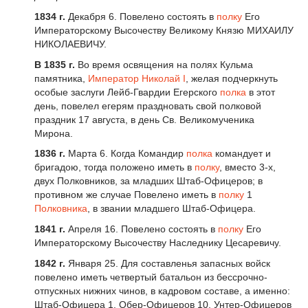
1834 г.
Декабря 6. Повелено состоять в
полку
Его
Императорскому Высочеству Великому Князю МИХАИЛУ
НИКОЛАЕВИЧУ.
В 1835 г.
Во время освящения на полях Кульма
памятника,
Император
Николай I
, желая подчеркнуть
особые заслуги Лейб-Гвардии Егерского
полка
в этот
день, повелел егерям праздновать свой полковой
праздник 17 августа, в день Св. Великомученика
Мирона.
1836 г.
Марта 6. Когда Командир
полка
командует и
бригадою, тогда положено иметь в
полку
, вместо 3-х,
двух Полковников, за младших Штаб-Офицеров; в
противном же случае Повелено иметь в
полку
1
Полковника
, в звании младшего Штаб-Офицера.
1841 г.
Апреля 16. Повелено состоять в
полку
Его
Императорскому Высочеству Наследнику Цесаревичу.
1842 г
.
Января 25. Для составленья запасных войск
повелено иметь четвертый батальон из бессрочно-
отпускных нижних чинов, в кадровом составе, а именно:
Штаб-Офицера 1, Обер-Офицеров 10, Унтер-Офицеров