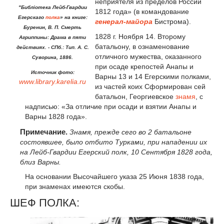
неприятеля из пределов России
"Библiотека Лейб-Гвардии
1812 года» (в командование
Егерскаго
полка
» на книге:
генерал-майора
Бистрома).
Буренин, В. П. Смерть
1828 г. Ноября 14. Второму
Агриппины: Драма в пяти
батальону, в ознаменование
действиях. - СПб.: Тип. А. С.
отличного мужества, оказанного
Суворина, 1886.
при осаде крепостей Анапы и
Источник фото:
Варны 13 и 14 Егерскими полками,
www.library.karelia.ru
из частей коих Сформирован сей
батальон, Георгиевское
знамя
, с
надписью: «За отличие при осади и взятии Анапы и
Варны 1828 года».
Примечание.
Знамя, прежде сего во 2 батальоне
состоявшее, было отбито Турками, при нападении их
на Лейб-Гвардии Егерский полк, 10 Сентября 1828 года,
близ Варны.
На основании Высочайшего указа 25 Июня 1838 года,
при знаменах имеются скобы.
ШЕФ ПОЛКА: