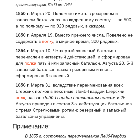
хромолитография, 52х71 см. ГИМ
1850 г.
Марта 20. Положено иметь в резервном и
запасном батальонах: по кадренному составу — по 500,
а по полному — по 920 рядовых, в каждом.
1850 г.
Апреля 19. Вместо прежнего числа, Повелено не
содержать в
полку
, в мирное время, 300 рядовых.
1854 г
.
Марта 10, Четвертый запасный батальон
перечислен в четвертый действующей, и сформирован
для
полка
пятый или запасный батальон, Августа 20, 5-й
запасный батальон назван резервным и вновь
сформирован 6 запасный.
1856 г
.
Марта 31, вследствие переименования всех
Егерских полков в пехотные. Лейб-Гвардии Егерский
полк
, назван
Лейб-Гвардии Гатчинским полком
и 26
Августа приведен в состав 3-х действующих батальонов
с тремя Стрелковыми ротами; резервный и запасный
батальоны упразднены.
Примечание:
В 1855 г. состоялось переименование Лейб-Гвардии