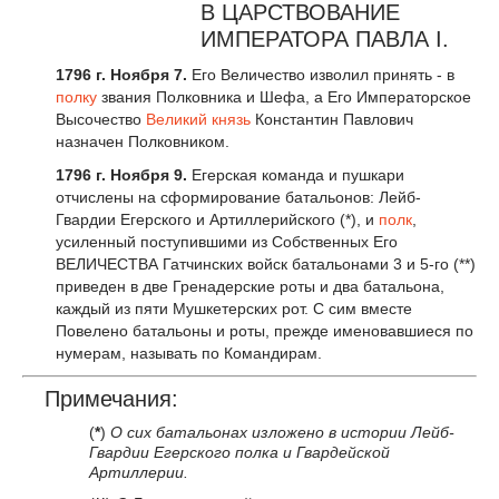
В ЦАРСТВОВАНИЕ
ИМПЕРАТОРА ПАВЛА I.
1796 г. Ноября 7.
Его Величество изволил принять - в
полку
звания Полковника и Шефа, а Его Императорское
Высочество
Великий князь
Константин Павлович
назначен Полковником.
1796 г. Ноября 9.
Егерская команда и пушкари
отчислены на сформирование батальонов: Лейб-
Гвардии Егерского и Артиллерийского (*), и
полк
,
усиленный поступившими из Собственных Его
ВЕЛИЧЕСТВА Гатчинских войск батальонами 3 и 5-го (**)
приведен в две Гренадерские роты и два батальона,
каждый из пяти Мушкетерских рот. С сим вместе
Повелено батальоны и роты, прежде именовавшиеся по
нумерам, называть по Командирам.
Примечания:
(
*
)
О сих батальонах изложено в истории Лейб-
Гвардии Егерского полка и Гвардейской
Артиллерии.