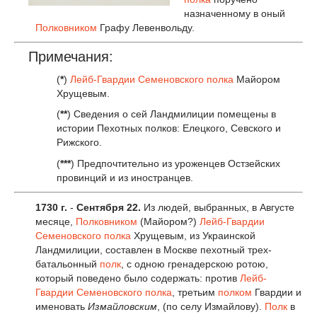
назначенному в оный
Полковником
Графу Левенвольду.
Примечания:
(
*
)
Лейб-Гвардии Семеновского полка
Майором
Хрущевым.
(
**
) Сведения о сей Ландмилиции помещены в
истории Пехотных полков: Елецкого, Севского и
Рижского.
(
***
) Предпочтительно из уроженцев Остзейских
провинций и из иностранцев.
1730 г
.
-
Сентября 22.
Из людей, выбранных, в Августе
месяце,
Полковником
(Майором?)
Лейб-Гвардии
Семеновского полка
Хрущевым, из Украинской
Ландмилиции, составлен в Москве пехотный трех-
батальонный
полк
, с одною гренадерскою ротою,
который поведено было содержать: против
Лейб-
Гвардии Семеновского полка
, третьим
полком
Гвардии и
именовать
Измайловским
, (по селу Измайлову).
Полк
в