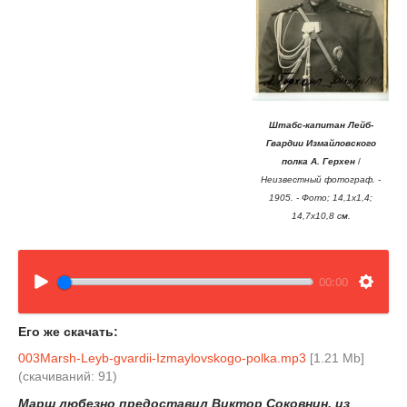
Штабс-капитан Лейб-
Гвардии Измайловского
полка А. Герхен
/
Неизвестный фотограф. -
1905. - Фото; 14,1х1,4;
14,7х10,8 см.
00:00
Его же скачать:
003Marsh-Leyb-gvardii-Izmaylovskogo-polka.mp3
[1.21 Mb]
(cкачиваний: 91)
Марш любезно предоставил Виктор Соковнин, из