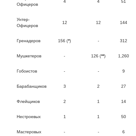
4
4
51
Офицеров
Унтер-
12
12
144
Офицеров
Гренадеров
156 (
*
)
-
312
Мушкетеров
-
126 (
**
)
1,260
Гобоистов
-
-
9
Барабанщиков
3
2
27
Флейщиков
2
1
14
Нестроевых
1
1
50
Мастеровых
-
-
6