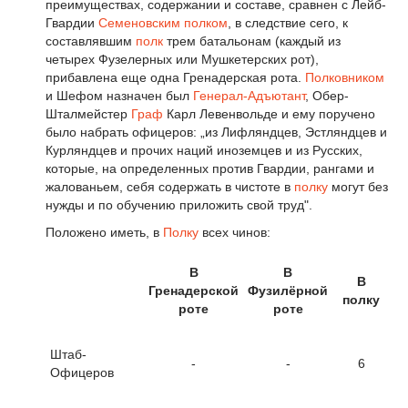
преимуществах, содержании и составе, сравнен с Лейб-
Гвардии
Семеновским полком
, в следствие сего, к
составлявшим
полк
трем батальонам (каждый из
четырех Фузелерных или Мушкетерских рот),
прибавлена еще одна Гренадерская рота.
Полковником
и Шефом назначен был
Генерал-Адъютант
, Обер-
Шталмейстер
Граф
Карл Левенвольде и ему поручено
было набрать офицеров: „из Лифляндцев, Эстляндцев и
Курляндцев и прочих наций иноземцев и из Русских,
которые, на определенных против Гвардии, рангами и
жалованьем, себя содержать в чистоте в
полку
могут без
нужды и по обучению приложить свой труд".
Положено иметь, в
Полку
всех чинов:
В
В
В
Гренадерской
Фузилёрной
полку
роте
роте
Штаб-
-
-
6
Офицеров