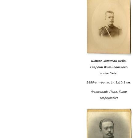
Штабс-капитан Лейб-
Гвардии Измайловского
полка Гейс.
1880-е. - Фото; 14,3х10,3 см.
Фотограф: Перл, Гирш
Маркусович