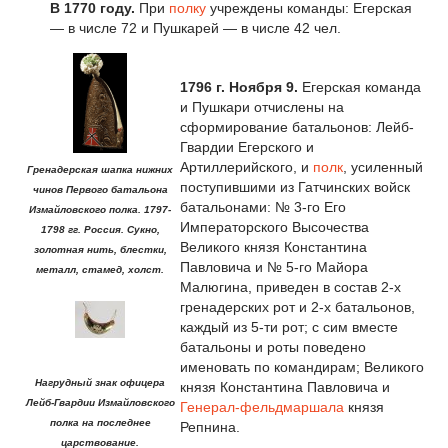
В 1770 году.
При
полку
учреждены команды: Егерская
— в числе 72 и Пушкарей — в числе 42 чел.
1796
г
.
Ноября 9.
Егерская команда
и Пушкари отчислены на
сформирование батальонов: Лейб-
Гвардии Егерского и
Артиллерийского, и
полк
, усиленный
Гренадерская шапка нижних
поступившими из Гатчинских войск
чинов Первого батальона
батальонами: № 3-го Его
Измайловского полка. 1797-
Императорского Высочества
1798 гг. Россия. Сукно,
Великого князя Константина
золотная нить, блестки,
Павловича и № 5-го Майора
металл, стамед, холст.
Малюгина, приведен в состав 2-х
гренадерских рот и 2-х батальонов,
каждый из 5-ти рот; с сим вместе
батальоны и роты поведено
именовать по командирам; Великого
Нагрудный знак офицера
князя Константина Павловича и
Лейб-Гвардии Измайловского
Генерал-фельдмаршала
князя
полка на последнее
Репнина.
царствование.