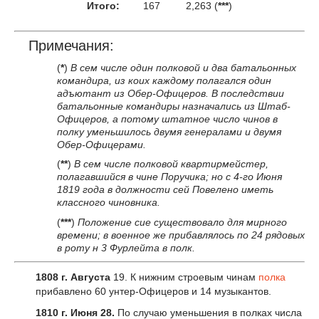
Итого:
167
2,263 (
***
)
Примечания:
(
*
)
В сем числе один полковой и два батальонных
командира, из коих каждому полагался один
адъютант из Обер-Офицеров. В последствии
батальонные командиры назначались из Штаб-
Офицеров, а потому штатное число чинов в
полку уменьшилось двумя генералами и двумя
Обер-Офицерами.
(
**
)
В сем числе полковой квартирмейстер,
полагавшийся в чине Поручика; но с 4-го Июня
1819 года в должности сей Повелено иметь
классного чиновника.
(
***
)
Положение сие существовало для мирного
времени; в военное же прибавлялось по 24 рядовых
в роту н 3 Фурлейта в полк.
1808 г. Августа
19. К нижним строевым чинам
полка
прибавлено 60 унтер-Офицеров и 14 музыкантов.
1810 г. Июня 28.
По случаю уменьшения в полках числа