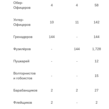
Обер-
4
4
58
Офицеров
Унтер-
10
11
142
Офицеров
Гренадеров
144
-
144
Фузилёров
-
144
1,728
Пушкарей
-
-
12
Волторнистов
-
-
15
и гобоистов
Барабанщиков
2
2
27
Флейщиков
2
-
2