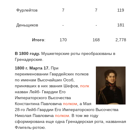
Фурлейтов
7
7
119
Деньщиков
-
-
181
Итого
:
170
168
2,778
В 1800 году.
Мушкетерские роты преобразованы в
Гренадерские.
1800 г.
Марта 17.
При
переименовании Гвардейских полков
по именам Высочайших Особ,
принявших в них звания Шефов,
полк
назван Лейб- Гвардии Его
Императорского Высочества
Константина Павловича
полком
, а Мая
28-го Лейб-Гвардии Его Императорского Высочества
Николая Павловича
полком
. В том же году
сформирована еще одна Гренадерская рота, названная
Флигель-ротою.