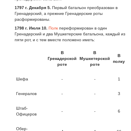
1797 г. Декабря 5.
Первый батальон преобразован в
Гренадерский, а прежние Гренадерские роты
расформированы.
1798 г. Июля 10.
Полк
переформирован в один
Гренадерский и два Мушкетерские батальона, каждый из
пяти рот, и с тем вместе положено иметь:
В
В
В
Гренадерской
Мушкетерской
полку
роте
роте
Шефа
-
-
1
Генералов
-
-
3
Штаб-
-
-
6
Офицеров
Обер-