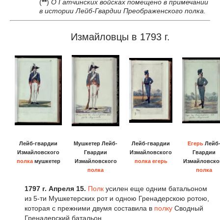
(
**
)
О Гатчинских войсках помещено в примечании
в истории Лейб-Гвардии Преображенского полка.
Измайловцы в 1793 г.
Лейб-гвардии
Мушкетер Лейб-
Лейб-гвардии
Егерь
Лейб
Измайловского
Гвардии
Измайловского
Гвардии
полка
мушкетер
Измайловского
полка
егерь
Измайловско
полка
полка
1797 г
.
Апреля 15.
Полк
усилен еще одним батальоном
из 5-ти Мушкетерских рот и одною Гренадерскою ротою,
которая с прежними двумя составила в
полку
Сводный
Гренадерский батальон.