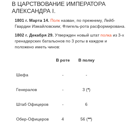
В ЦАРСТВОВАНИЕ ИМПЕРАТОРА
АЛЕКСАНДРА I.
1801
г
.
Марта 14.
Полк
назван, по прежнему, Лейб-
Гвардии Измайловским; Флигель-рота расформирована.
1802
г
.
Декабря 29.
Утвержден новый штат
полка
из 3-х
гренадерских батальонов по 3 роты в каждом и
положено иметь чинов:
В роте
В полку
Шефа
-
-
Генералов
-
3 (
*
)
Штаб Офицеров
-
6
Обер-Офицеров
4
56 (
**
)