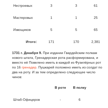
Нестроевых
3
3
61
Мастеровых
1
1
25
Извощиков
5
5
65
Итого:
171
170
2,381
1731 г
.
Декабря 9.
При издании Гвардейским полкам
нового штата, Гренадерская рота расформирована, и
вместо её Повелено иметь в каждой из Фузилёрных рот
по 16
гренадер
. Пушкарей положено иметь из солдат по
два на роту. И за тем определено следующее число
чинов:
В роте
В полку
Штаб-Офицеров
-
6