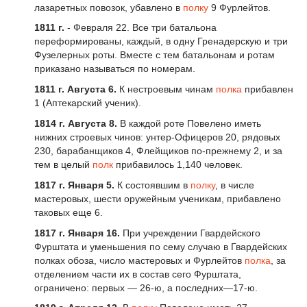
лазаретных повозок, убавлено в
полку
9 Фурлейтов.
1811
г
.
- Февраля 22. Все три батальона
переформированы, каждый, в одну Гренадерскую и три
Фузелерных роты. Вместе с тем батальонам и ротам
приказано называться по номерам.
1811 г. Августа 6.
К нестроевым чинам
полка
прибавлен
1 (Аптекарский ученик).
1814 г. Августа 8.
В каждой роте Повелено иметь
нижних строевых чинов: унтер-Офицеров 20, рядовых
230, барабанщиков 4, Флейщиков по-прежнему 2, и за
тем в целый
полк
прибавилось 1,140 человек.
1817 г. Января 5.
К состоявшим в
полку
, в числе
мастеровых, шести оружейным ученикам, прибавлено
таковых еще 6.
1817 г. Января 16.
При учреждении Гвардейского
Фурштата и уменьшения по сему случаю в Гвардейских
полках обоза, число мастеровых и Фурлейтов
полка
, за
отделением части их в состав сего Фурштата,
ограничено: первых — 26-ю, а последних—17-ю.