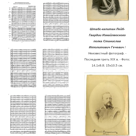
Штабс-капитан Лейб-
Гвардии Измайлвоского
полка Станислав
Ипполитович Гечевич
/
Неизвестный фотограф. -
Последняя треть XIX в. - Фото;
14,1х9,8; 15х10,5 см.