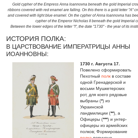
Gold cypher of the Empress Anna loannovna beneath the gold Imperial cro
ribbons covered with red enamel are falling. On this there is a gold letter "A" cro
and covered with light blue enamel. On the cypher of Anna loannovna has bee
cypher of the Emperor Nicholas II beneath the gold Imperial 
Between the lower edges of the letter "I", the date "1730" - the year of its institu
ИСТОРИЯ ПОЛКА:
В ЦАРСТВОВАНИЕ ИМПЕРАТРИЦЫ АННЫ
ИОАННОВНЫ:
1730 г. Августа 17.
Повелено сформировать
Пехотный
полк
в составе
одной Гренадерской и
восьми Мушкетерских
рот, для коего рядовые
выбраны (
*
) из
Украинской
ландмилиции (
**
), а
Офицеры (
***
) и унтер-
офицеры из армейских
полков; Формирование
полка
поручено