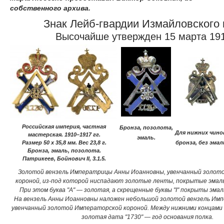
собственного архива.
Знак Лейб-гвардии Измайловского 
Высочайше утвержден 15 марта 191
Российская империя, частная
Бронза, позолота,
Для нижних чино
мастерская. 1910–1917 гг.
эмаль.
бронза, без эмал
Размер 50 х 35,8 мм. Вес 23,8 г.
Бронза, эмаль, позолота.
Патрикеев, Бойнович II, 3.1.5.
Золотой вензель Императрицы Анны Иоанновны, увенчанный золот
короной, из-под которой ниспадают золотые ленты, покрытые эмаль
При этом буква "А" — золотая, а скрещенные буквы "I" покрыты эма
На вензель Анны Иоанновны наложен небольшой золотой вензель Импе
увенчанный золотой Императорской короной. Между нижними концами б
золотая дата "1730" — год основания полка.