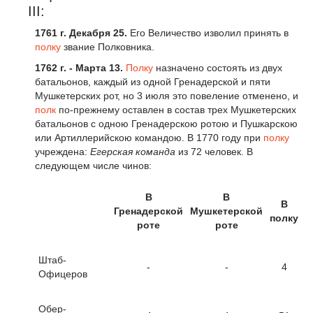
III:
1761 г. Декабря 25.
Его Величество изволил принять в
полку
звание Полковника.
1762
г
.
- Марта 13.
Полку
назначено состоять из двух
батальонов, каждый из одной Гренадерской и пяти
Мушкетерских рот, но 3 июля это повеление отменено, и
полк
по-прежнему оставлен в состав трех Мушкетерских
батальонов с одною Гренадерскою ротою и Пушкарскою
или Артиллерийскою командою. В 1770 году при
полку
учреждена:
Егерская команда
из 72 человек. В
следующем числе чинов:
В
В
В
Гренадерской
Мушкетерской
полку
роте
роте
Штаб-
-
-
4
Офицеров
Обер-