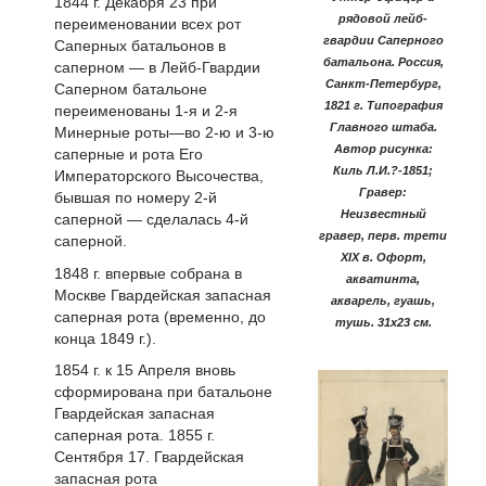
1844 г. Декабря 23 при
рядовой лейб-
переименовании всех рот
гвардии Саперного
Саперных батальонов в
батальона. Россия,
саперном — в Лейб-Гвардии
Санкт-Петербург,
Саперном батальоне
1821 г. Типография
переименованы 1-я и 2-я
Главного штаба.
Минерные роты—во 2-ю и 3-ю
Автор рисунка:
саперные и рота Его
Киль Л.И.?-1851;
Императорского Высочества,
Гравер:
бывшая по номеру 2-й
Неизвестный
саперной — сделалась 4-й
гравер, перв. трети
саперной.
XIX в. Офорт,
1848 г. впервые собрана в
акватинта,
Москве Гвардейская запасная
акварель, гуашь,
саперная рота (временно, до
тушь. 31х23 см.
конца 1849 г.).
1854 г. к 15 Апреля вновь
сформирована при батальоне
Гвардейская запасная
саперная рота. 1855 г.
Сентября 17. Гвардейская
запасная рота