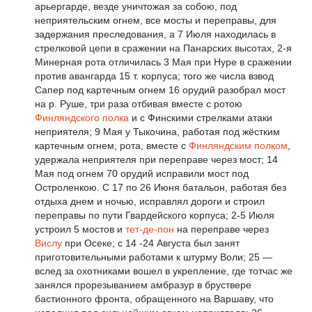
арьергарде, везде уничтожая за собою, под
неприятельским огнем, все мосты и переправы, для
задержания преследования, а 7 Июля находилась в
стрелковой цепи в сражении на Панарских высотах, 2-я
Минерная рота отличилась 3 Мая при Нуре в сражении
против авангарда 15 т. корпуса; того же числа взвод
Сапер под картечным огнем 16 орудий разобрал мост
на р. Руше, три раза отбивая вместе с ротою
Финляндского полка
и с Финскими стрелками атаки
неприятеля; 9 Мая у Тыкочина, работая под жёстким
картечным огнем, рота, вместе с
Финляндским полком
,
удержала неприятеля при переправе через мост; 14
Мая под огнем 70 орудий исправили мост под
Остроленкою. С 17 по 26 Июня батальон, работая без
отдыха днем и ночью, исправлял дороги и строил
переправы по пути Гвардейского корпуса; 2-5 Июля
устроил 5 мостов и
тет-де-пон
на переправе через
Вислу
при Осеке; с 14 -24 Августа был занят
приготовительными работами к штурму Воли; 25 —
вслед за охотниками вошел в укрепление, где тотчас же
занялся прорезыванием амбразур в бруствере
бастионного фронта, обращенного на Варшаву, что