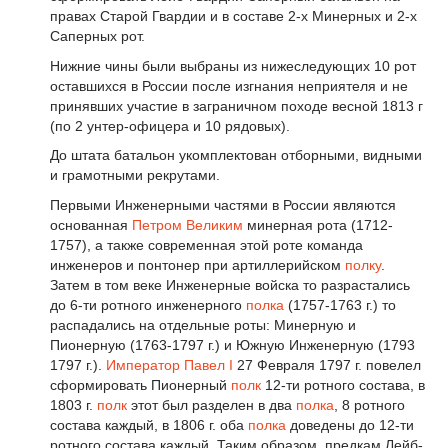
правах Старой Гвардии и в составе 2-х Минерных и 2-х
Саперных рот.
Нижние чины были выбраны из нижеследующих 10 рот
оставшихся в России после изгнания неприятеля и не
принявших участие в заграничном походе весной 1813 г
(по 2 унтер-офицера и 10 рядовых).
До штата батальон укомплектован отборными, видными
и грамотными рекрутами.
Первыми Инженерными частями в России являются
основанная
Петром Великим
минерная рота (1712-
1757), а также современная этой роте команда
инженеров и понтонер при артиллерийском
полку
.
Затем в том веке Инженерные войска то разрастались
до 6-ти ротного инженерного
полка
(1757-1763 г.) то
распадались на отдельные роты: Минерную и
Пионерную (1763-1797 г.) и Южную Инженерную (1793
1797 г.).
Император
Павел I
27 Февраля 1797 г. повелел
сформировать Пионерный
полк
12-ти ротного состава, в
1803 г.
полк
этот был разделен в два
полка
, 8 ротного
состава каждый, в 1806 г. оба
полка
доведены до 12-ти
ротного состава каждый. Таким образом, предкам Лейб-