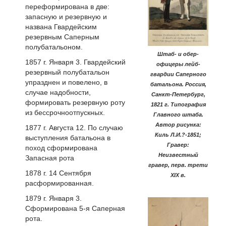
переформирована в две:
запасную и резервную и
названа Гвардейским
резервным Саперным
полубатальоном.
Штаб- и обер-
1857 г. Января 3. Гвардейский
офицеры лейб-
резервный полубатальон
гвардии Саперного
упразднен и повелено, в
батальона. Россия,
случае надобности,
Санкт-Петербург,
формировать резервную роту
1821 г. Типография
из бессрочноотпускных.
Главного штаба.
Автор рисунка:
1877 г. Августа 12. По случаю
Киль Л.И.?-1851;
выступления батальона в
Гравер:
поход сформирована
Неизвестный
Запасная рота
гравер, перв. трети
1878 г. 14 Сентября
XIX в.
расформированная.
1879 г. Января 3.
Сформирована 5-я Саперная
рота.