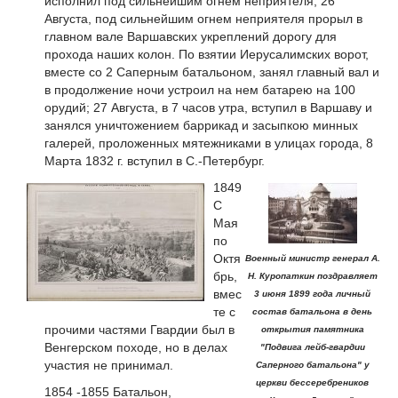
исполнил под сильнейшим огнем неприятеля; 26
Августа, под сильнейшим огнем неприятеля прорыл в
главном вале Варшавских укреплений дорогу для
прохода наших колон. По взятии Иерусалимских ворот,
вместе со 2 Саперным батальоном, занял главный вал и
в продолжение ночи устроил на нем батарею на 100
орудий; 27 Августа, в 7 часов утра, вступил в Варшаву и
занялся уничтожением баррикад и засыпкою минных
галерей, проложенных мятежниками в улицах города, 8
Марта 1832 г. вступил в С.-Петербург.
1849
С
Мая
по
Октя
Военный министр генерал А.
брь,
Н. Куропаткин поздравляет
вмес
3 июня 1899 года личный
те с
состав батальона в день
прочими частями Гвардии был в
открытия памятника
Венгерском походе, но в делах
"Подвига лейб-гвардии
участия не принимал.
Саперного батальона" у
церкви бессеребреников
1854 -1855 Батальон,