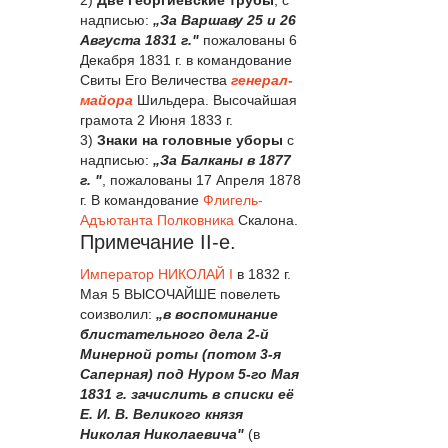
надписью:
„За Варшаву 25 и 26
Августа 1831 г."
пожалованы 6
Декабря 1831 г. в командование
Свиты Его Величества
генерал-
майора
Шильдера. Высочайшая
грамота 2 Июня 1833 г.
3)
Знаки на головные уборы
с
надписью:
„За Балканы в 1877
г. "
, пожалованы 17 Апреля 1878
г. В командование
Флигель-
Адъютанта
Полковника
Скалона.
Примечание II-е.
Император
НИКОЛАЙ I
в 1832 г.
Мая 5 ВЫСОЧАЙШЕ повелеть
соизволил:
„в воспоминание
блистательного дела 2-й
Минерной роты (потом 3-я
Саперная) под Нуром 5-го Мая
1831 г. зачислить в списки её
Е. И. В. Великого князя
Николая Николаевича"
(в