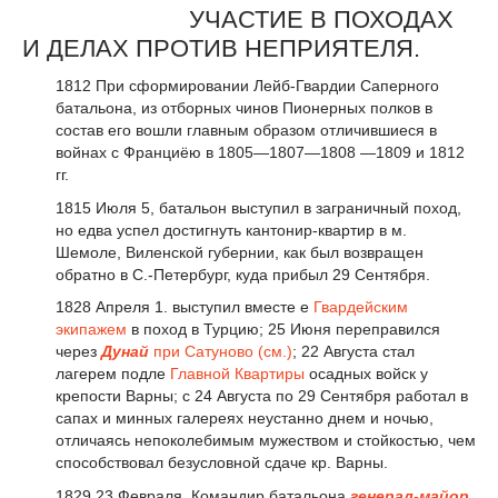
УЧАСТИЕ В ПОХОДАХ
И ДЕЛАХ ПРОТИВ НЕПРИЯТЕЛЯ.
1812 При сформировании Лейб-Гвардии Саперного
батальона, из отборных чинов Пионерных полков в
состав его вошли главным образом отличившиеся в
войнах с Франциёю в 1805—1807—1808 —1809 и 1812
гг.
1815 Июля 5, батальон выступил в заграничный поход,
но едва успел достигнуть кантонир-квартир в м.
Шемоле, Виленской губернии, как был возвращен
обратно в С.-Петербург, куда прибыл 29 Сентября.
1828 Апреля 1. выступил вместе е
Гвардейским
экипажем
в поход в Турцию; 25 Июня переправился
через
Дунай
при Сатуново (см.)
; 22 Августа стал
лагерем подле
Главной Квартиры
осадных войск у
крепости Варны; с 24 Августа по 29 Сентября работал в
сапах и минных галереях неустанно днем и ночью,
отличаясь непоколебимым мужеством и стойкостью, чем
способствовал безусловной сдаче кр. Варны.
1829 23 Февраля. Командир батальона
генерал-майор