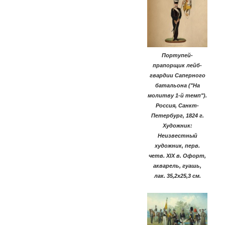
Портупей-
прапорщик лейб-
гвардии Саперного
батальона ("На
молитву 1-й темп").
Россия, Санкт-
Петербург, 1824 г.
Художник:
Неизвестный
художник, перв.
четв. XIX в. Офорт,
акварель, гуашь,
лак. 35,2х25,3 см.