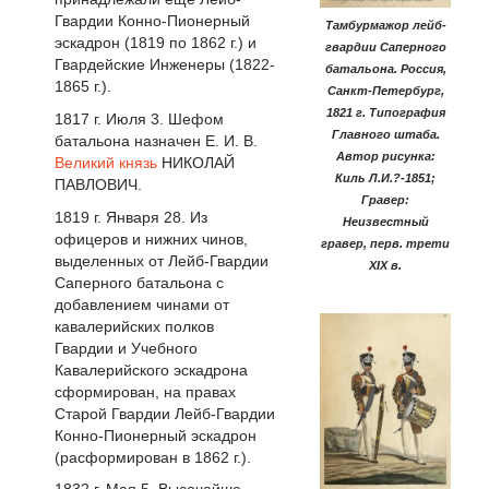
Гвардии Конно-Пионерный
Тамбурмажор лейб-
эскадрон (1819 по 1862 г.) и
гвардии Саперного
Гвардейские Инженеры (1822-
батальона. Россия,
1865 г.).
Санкт-Петербург,
1821 г. Типография
1817 г. Июля 3. Шефом
Главного штаба.
батальона назначен Е. И. В.
Автор рисунка:
Великий князь
НИКОЛАЙ
Киль Л.И.?-1851;
ПАВЛОВИЧ.
Гравер:
1819 г. Января 28. Из
Неизвестный
офицеров и нижних чинов,
гравер, перв. трети
выделенных от Лейб-Гвардии
XIX в.
Саперного батальона с
добавлением чинами от
кавалерийских полков
Гвардии и Учебного
Кавалерийского эскадрона
сформирован, на правах
Старой Гвардии Лейб-Гвардии
Конно-Пионерный эскадрон
(расформирован в 1862 г.).