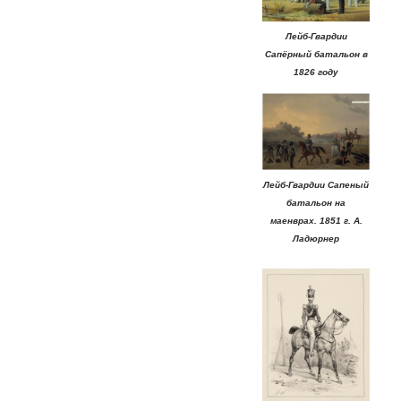
Лейб-Гвардии
Сапёрный батальон в
1826 году
Лейб-Гвардии Сапеный
батальон на
маенврах. 1851 г. А.
Ладюрнер