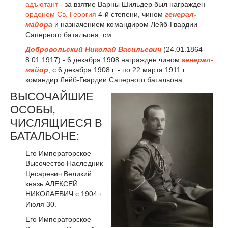
адъютант
- за взятие Варны Шильдер был награжден
орденом Св. Георгия
4-й степени, чином
генерал-
майора
и назначением командиром Лейб-Гвардии
Саперного батальона, см.
Добровольский Николай Васильевич
(24.01.1864-
8.01.1917) - 6 декабря 1908 награжден чином
генерал-
майор
, с 6 декабря 1908 г. - по 22 марта 1911 г.
командир Лейб-Гвардии Саперного батальона.
ВЫСОЧАЙШИЕ
ОСОБЫ,
ЧИСЛЯЩИЕСЯ В
БАТАЛЬОНЕ:
Его Императорское
Высочество Наследник
Цесаревич Великий
князь АЛЕКСЕЙ
НИКОЛАЕВИЧ с 1904 г.
Июля 30.
Его Императорское