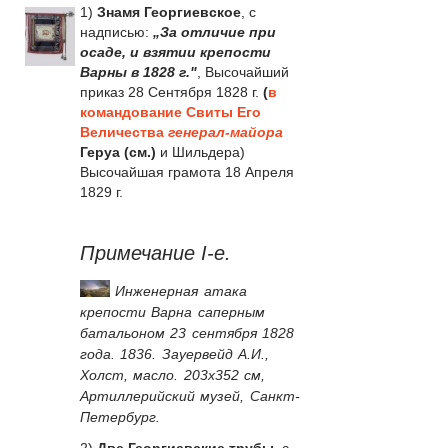
1)
Знамя Георгиевское
, с
надписью:
„За отличие при
осаде, и взятии крепости
Варны в 1828 г."
, Высочайший
приказ 28 Сентября 1828 г.
(
в
командование Свиты Его
Величества
генерал-майора
Геруа (см.)
и Шильдера)
Высочайшая грамота 18 Апреля
1829 г.
Примечание I-е.
Инженерная атака
крепости Варна саперным
батальоном 23 сентября 1828
года. 1836. Зауервейд А.И.,
Холст, масло. 203x352 см,
Артиллерийский музей, Санкт-
Петербург.
2)
Две Георгиевские трубы
, с