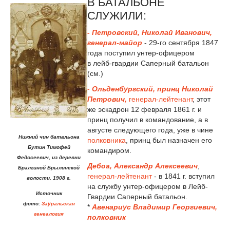
В БАТАЛЬОНЕ
СЛУЖИЛИ:
- Петровский, Николай Иванович,
генерал-майор
- 29-го сентября 1847
года поступил унтер-офицером
в лейб-гвардии Саперный батальон
(см.)
-
Ольденбургский, принц Николай
Петрович,
генерал-лейтенант
, этот
же эскадрон 12 февраля 1861 г. и
принц получил в командование, а в
августе следующего года, уже в чине
Нижний чин батальона
полковника
, принц был назначен его
Бутин Тимофей
командиром.
Федосеевич, из деревни
Дебоа, Александр Алексеевич
,
Бралгиной Брылинской
генерал-лейтенант
- в 1841 г. вступил
волости. 1908 г.
на службу унтер-офицером в Лейб-
Источник
Гвардии Саперный батальон.
фото:
Зауральская
*
Авенариус Владимир Георгиевич,
генеалогия
полковник