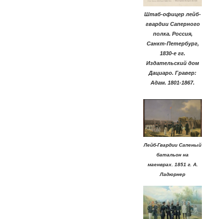
Штаб-офицер лейб-
гвардии Саперного
полка. Россия,
Санкт-Петербург,
1830-е гг.
Издательский дом
Дациаро. Гравер:
Адам. 1801-1867.
Лейб-Гвардии Сапеный
батальон на
маенврах. 1851 г. А.
Ладюрнер