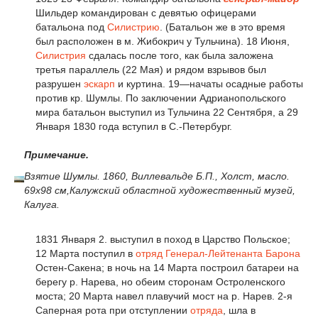
Шильдер командирован с девятью офицерами
батальона под
Силистрию
. (Батальон же в это время
был расположен в м. Жибокрич у Тульчина). 18 Июня,
Силистрия
сдалась после того, как была заложена
третья параллель (22 Мая) и рядом взрывов был
разрушен
эскарп
и куртина. 19—начаты осадные работы
против кр. Шумлы. По заключении Адрианопольского
мира батальон выступил из Тульчина 22 Сентября, а 29
Января 1830 года вступил в С.-Петербург.
Примечание.
Взятие Шумлы. 1860, Виллевальде Б.П., Холст, масло.
69x98 см,Калужский областной художественный музей,
Калуга.
1831 Января 2. выступил в поход в Царство Польское;
12 Марта поступил в
отряд
Генерал-Лейтенанта
Барона
Остен-Сакена; в ночь на 14 Марта построил батареи на
берегу р. Нарева, но обеим сторонам Остроленского
моста; 20 Марта навел плавучий мост на р. Нарев. 2-я
Саперная рота при отступлении
отряда
, шла в