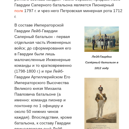
Гвардии Саперного батальона является Пионерный
полк
1797 г. и чрез него Петровская минерная рота 1712
г.
В составе Императорской
Гвардии Лейб-Гвардии
Саперный батальон - первая
отдельная часть Инженерных
войск; до сформирования его
в Гвардии были лишь
Лейб-Гвардии
малочисленные Инженерные
Сапёрный батальон в
команды и то кратковременно
1812 году
(1798-1800 г.) и при Лейб-
Гвардии Артиллерийском Его
Императорского Высочества
Великого князя Михаила
Павловича батальоне (а
именно: команда пионер и
понтонер по 1 офицеру и
около 50 нижних чинов
каждая). Впоследствии, кроме
батальона, к составу Гвардии
принадлежали ещё Лейб-