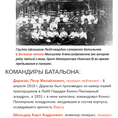
Группа офицеров Лейб-гвардии саперного батальона
с
Великим князем
Михаилом Александровичем (во втором
ряду пятый слева, брат Императора Николая II) во время
пребывания в лагерях.
КОМАНДИРЫ БАТАЛЬОНА:
Дараган, Петр Михайлович
,
генерал-лейтенант
- 6
апреля 1819 г. Дараган был произведен из камер-пажей
прапорщиком в Лейб-Гвардии Конно-Пионерный
эскадрон, а 1831 г. в чине капитана, командовал Конно-
Пионерным эскадроном, входившим в состав корпуса,
осаждавшего крепость
Варну
.
Шильдер Карл Андреевич
,
инженер-генерал,
генерал-