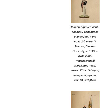
Унтер-офицер лейб-
гвардии Саперного
батальона ("от
ноги 2-й темп").
Россия, Санкт-
Петербург, 1823 г.
Художник:
Неизвестный
художник, перв.
четв. XIX в. Офорт,
акварель, гуашь,
лак. 34,8х25,8 см.