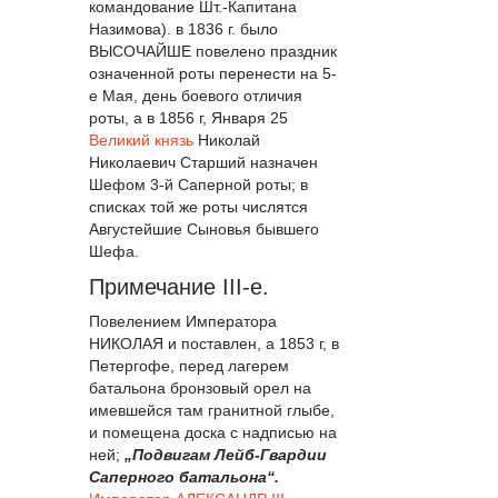
командование Шт.-Капитана
Назимова). в 1836 г. было
ВЫСОЧАЙШЕ повелено праздник
означенной роты перенести на 5-
е Мая, день боевого отличия
роты, а в 1856 г, Января 25
Великий князь
Николай
Николаевич Старший назначен
Шефом 3-й Саперной роты; в
списках той же роты числятся
Августейшие Сыновья бывшего
Шефа.
Примечание III-е.
Повелением Императора
НИКОЛАЯ и поставлен, а 1853 г, в
Петергофе, перед лагерем
батальона бронзовый орел на
имевшейся там гранитной глыбе,
и помещена доска с надписью на
ней;
„Подвигам Лейб-Гвардии
Саперного батальона“.