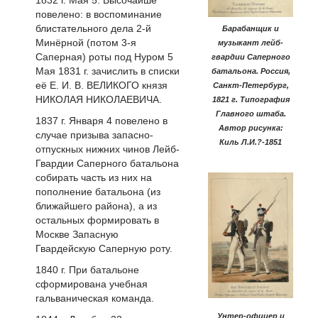
1832 г. Мая 5. Высочайше
повелено: в воспоминание
блистательного дела 2-й
Барабанщик и
Минёрной (потом 3-я
музыкант лейб-
Саперная) роты под Нуром 5
гвардии Саперного
Мая 1831 г. зачислить в списки
батальона. Россия,
её Е. И. В. ВЕЛИКОГО князя
Санкт-Петербург,
НИКОЛАЯ НИКОЛАЕВИЧА.
1821 г. Типография
Главного штаба.
1837 г. Января 4 повелено в
Автор рисунка:
случае призыва запасно-
Киль Л.И.?-1851
отпускных нижних чинов Лейб-
Гвардии Саперного батальона
собирать часть из них на
пополнение батальона (из
ближайшего района), а из
остальных формировать в
Москве Запасную
Гвардейскую Саперную роту.
1840 г. При батальоне
сформирована учебная
гальваническая команда.
Унтер-офицер и