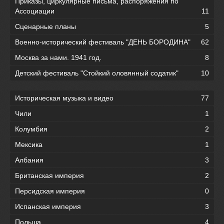
Приказы, циркулярные письма, распоряжения по
Ассоциации
11
Сценарные планы
5
Военно-исторический фестиваль "ДЕНЬ БОРОДИНА"
62
Москва за нами. 1941 год.
8
Детский фестиваль "Стойкий оловянный содатик"
10
Историческая музыка и видео
77
Чили
1
Колумбия
2
Мексика
1
Албания
3
Британская империя
2
Персидская империя
0
Испанская империя
3
Польша
4