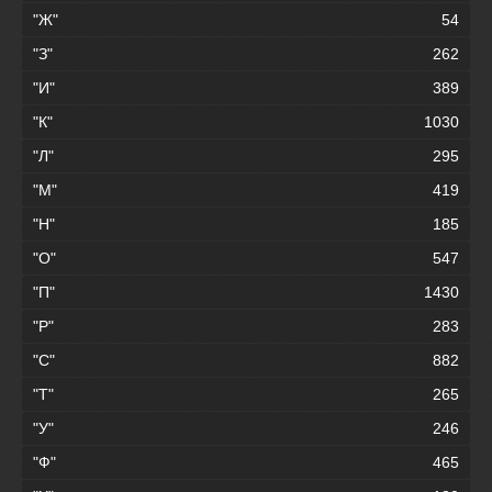
"Ж"
54
"З"
262
"И"
389
"К"
1030
"Л"
295
"М"
419
"Н"
185
"О"
547
"П"
1430
"Р"
283
"С"
882
"Т"
265
"У"
246
"Ф"
465