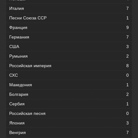
Италия
7
Песни Союза ССР
1
Франция
9
Германия
7
США
3
Румыния
2
Российская империя
8
СХС
0
Македония
1
Болгария
2
Сербия
1
Российская песня
0
Япония
3
Венгрия
7