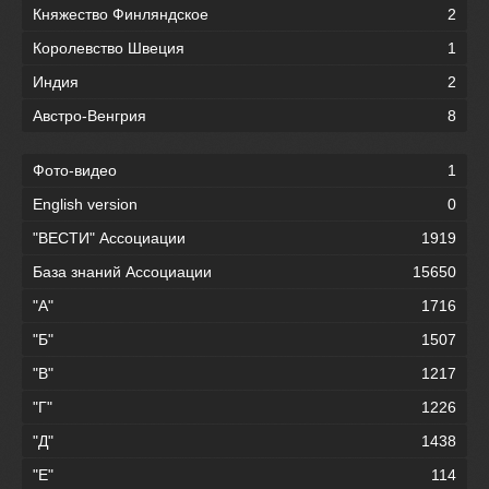
Княжество Финляндское
2
Королевство Швеция
1
Индия
2
Австро-Венгрия
8
Фото-видео
1
English version
0
"ВЕСТИ" Ассоциации
1919
База знаний Ассоциации
15650
"А"
1716
"Б"
1507
"В"
1217
"Г"
1226
"Д"
1438
"Е"
114