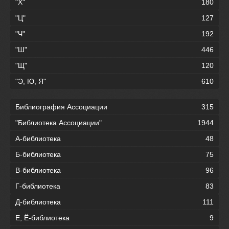
"Х"
180
"Ц"
127
"Ч"
192
"Ш"
446
"Щ"
120
"Э, Ю, Я"
610
Библиография Ассоциации
315
"Библиотека Ассоциации"
1944
А-библиотека
48
Б-библиотека
75
В-библиотека
96
Г-библиотека
83
Д-библиотека
111
Е, Ё-библиотека
9