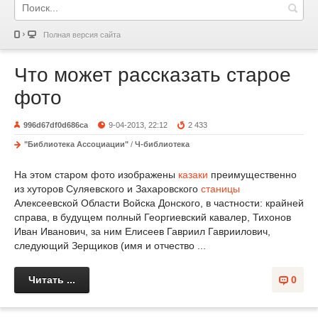
Полная версия сайта
Что может рассказать старое
фото
996d67df0d686ca
9-04-2013, 22:12
2 433
"Библиотека Ассоциации"
/
Ч-библиотека
На этом старом фото изображены
казаки
преимущественно
из хуторов Суляевского и Захаровского
станицы
Алексеевской Области Войска Донского, в частности: крайней
справа, в будущем полный Георгиевский кавалер, Тихонов
Иван Иванович, за ним Елисеев Гавриил Гавриилович,
следующий Зерщиков (имя и отчество ...
Читать ...
0