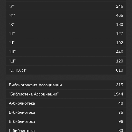
"У"
246
"Ф"
465
"Х"
180
"Ц"
127
"Ч"
192
"Ш"
446
"Щ"
120
"Э, Ю, Я"
610
Библиография Ассоциации
315
"Библиотека Ассоциации"
1944
А-библиотека
48
Б-библиотека
75
В-библиотека
96
Г-библиотека
83