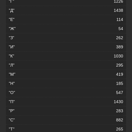
"Г"
1226
"Д"
1438
"Е"
114
"Ж"
54
"З"
262
"И"
389
"К"
1030
"Л"
295
"М"
419
"Н"
185
"О"
547
"П"
1430
"Р"
283
"С"
882
"Т"
265