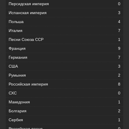
Персидская империя
0
Испанская империя
3
Польша
4
Италия
7
Песни Союза ССР
1
Франция
9
Германия
7
США
3
Румыния
2
Российская империя
8
СХС
0
Македония
1
Болгария
2
Сербия
1
Российская песня
0