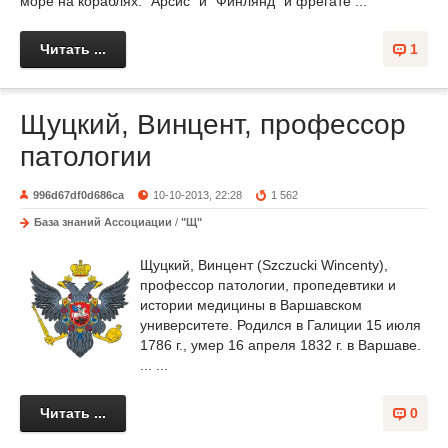
море на кораблях: "Арсис" и "Финлянд" и фрегате ...
Читать ...
1
Щуцкий, Винцент, профессор
патологии
996d67df0d686ca
10-10-2013, 22:28
1 562
База знаний Ассоциации
/
"Щ"
Щуцкий, Винцент (Szczucki Wincenty),
профессор патологии, пропедевтики и
истории медицины в Варшавском
университете. Родился в Галиции 15 июля
1786 г., умер 16 апреля 1832 г. в Варшаве.
... ...
Читать ...
0