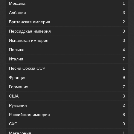
Мексика
1
Албания
3
Британская империя
2
Персидская империя
0
Испанская империя
3
Польша
4
Италия
7
Песни Союза ССР
1
Франция
9
Германия
7
США
3
Румыния
2
Российская империя
8
СХС
0
Македония
1