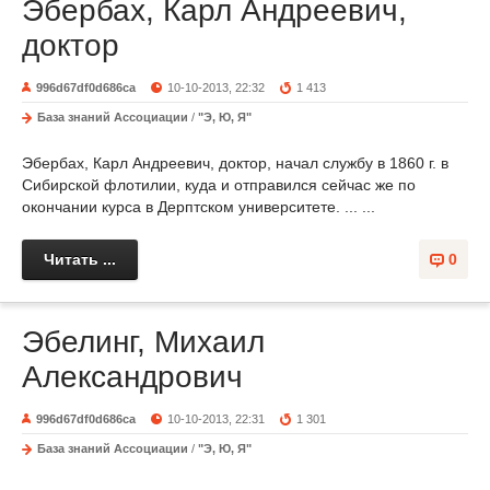
Эбербах, Карл Андреевич,
доктор
996d67df0d686ca
10-10-2013, 22:32
1 413
База знаний Ассоциации
/
"Э, Ю, Я"
Эбербах, Карл Андреевич, доктор, начал службу в 1860 г. в
Сибирской флотилии, куда и отправился сейчас же по
окончании курса в Дерптском университете. ... ...
Читать ...
0
Эбелинг, Михаил
Александрович
996d67df0d686ca
10-10-2013, 22:31
1 301
База знаний Ассоциации
/
"Э, Ю, Я"