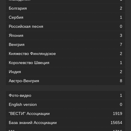
Болгария
2
Сербия
1
Российская песня
0
Япония
3
Венгрия
7
Княжество Финляндское
2
Королевство Швеция
1
Индия
2
Австро-Венгрия
8
Фото-видео
1
English version
0
"ВЕСТИ" Ассоциации
1919
База знаний Ассоциации
15654