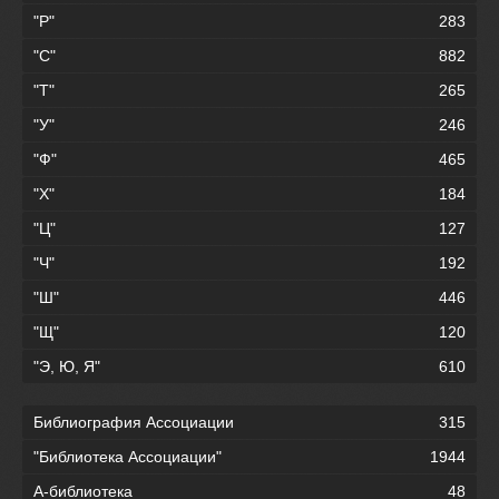
"Р"
283
"С"
882
"Т"
265
"У"
246
"Ф"
465
"Х"
184
"Ц"
127
"Ч"
192
"Ш"
446
"Щ"
120
"Э, Ю, Я"
610
Библиография Ассоциации
315
"Библиотека Ассоциации"
1944
А-библиотека
48