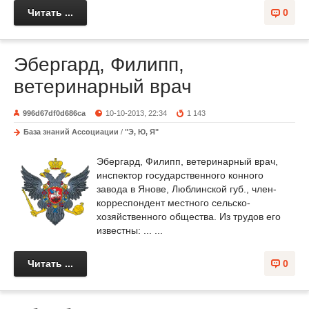
Читать ...
0
Эбергард, Филипп,
ветеринарный врач
996d67df0d686ca
10-10-2013, 22:34
1 143
База знаний Ассоциации
/
"Э, Ю, Я"
Эбергард, Филипп, ветеринарный врач,
инспектор государственного конного
завода в Янове, Люблинской губ., член-
корреспондент местного сельско-
хозяйственного общества. Из трудов его
известны: ... ...
Читать ...
0