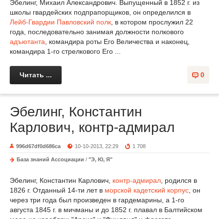
Эбелинг, Михаил Александрович. Выпущенный в 1852 г. из
школы гвардейских подпрапорщиков, он определился в
Лейб-Гвардии Павловский полк
, в котором прослужил 22
года, последовательно занимая должности полкового
адъютанта
, командира роты Его Величества и наконец,
командира 1-го стрелкового Его ...
Читать ...
0
Эбелинг, Константин
Карлович, контр-адмирал
996d67df0d686ca
10-10-2013, 22:29
1 708
База знаний Ассоциации
/
"Э, Ю, Я"
Эбелинг, Константин Карлович,
контр-адмирал
, родился в
1826 г. Отданный 14-ти лет в
морской кадетский корпус
, он
через три года был произведен в гардемарины, а 1-го
августа 1845 г. в мичманы и до 1852 г. плавал в Балтийском