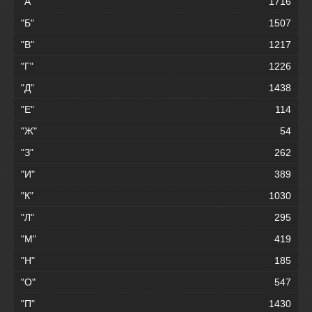
"А"
1716
"Б"
1507
"В"
1217
"Г"
1226
"Д"
1438
"Е"
114
"Ж"
54
"З"
262
"И"
389
"К"
1030
"Л"
295
"М"
419
"Н"
185
"О"
547
"П"
1430