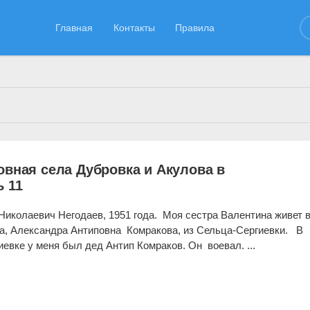
Главная
Контакты
Правила
11.05.2020
овная села Дубровка и Акулова в
ь 11
Николаевич Негодаев, 1951 года. Моя сестра Валентина живет 
, Александра Антиповна Комракова, из Сельца-Сергиевки. В
иевке у меня был дед Антип Комраков. Он воевал. ...