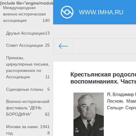
{include file="engine/modules/saperu/head.php"}
Международная
WWW.IMHA.RU
военно-историческая
ассоциация
140
Друзья Ассоциации
13
Совет Ассоциации
25
Приказы,
www.imha.ru/
» Материалы за 
циркулярные письма,
распоряжения по
Крестьянская родосл
Ассоциации
11
воспоминаниях. Част
Сценарные планы
5
Я, Владимир 
Лесном. Мама
Военно-исторический
Сельце- Серг
фестиваль "ДЕНЬ
БОРОДИНА"
62
Москва за нами. 1941
год.
8