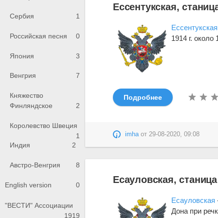
Ессентукская, станиц
Сербия
1
Ессентукская
Российская песня
0
1914 г. окол
Япония
3
Венгрия
7
Княжество
Подробнее
Финляндское
2
Королевство Швеция
imha
от
29-08-2020, 09:08
1
Индия
2
Австро-Венгрия
8
Есауловская, станица
English version
0
Есауловская
"ВЕСТИ" Ассоциации
Дона при реч
1919