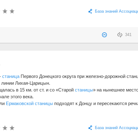
База знаний Ассоциац
341
а
-
станица
Первого Донецкого округа при железно-дорожной стан
а линии Лихая-Царицын.
лась в 15 км. от ст. и со «Старой
станицы
» на нынешнее мест
але этого века.
мли
Ермаковской
станицы
подходят к Донцу и пересекаются реч
База знаний Ассоциац