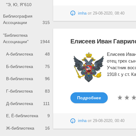
"Э, Ю, Я"
610
imha
от
29-08-2020, 08:40
Библиография
Ассоциации
315
"Библиотека
Елисеев Иван Гаврил
Ассоциации"
1944
Елисеев Иван 
А-библиотека
48
отец трех сы
Б-библиотека
75
Участник вос
1918 г. у ст. 
В-библиотека
96
Г-библиотека
83
Подробнее
Д-библиотека
111
Е, Ё-библиотека
9
imha
от
29-08-2020, 00:40
Ж-библиотека
16