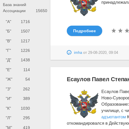
принадлежала 
База знаний
Ассоциации
15650
"А"
1716
Подробнее
"Б"
1507
"В"
1217
"Г"
1226
imha
от
29-08-2020, 09:04
"Д"
1438
"Е"
114
Есаулов Павел Степа
"Ж"
54
"З"
262
Есаулов Павел
Ново-Суворов
"И"
389
Образование:
"К"
1030
училище, с ч
адъютантом
К
"Л"
295
откомандировался в Действующ
"М"
419