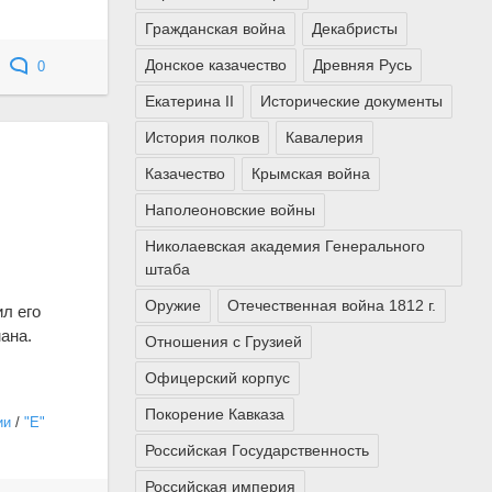
Гражданская война
Декабристы
Донское казачество
Древняя Русь
0
Екатерина II
Исторические документы
История полков
Кавалерия
Казачество
Крымская война
Наполеоновские войны
Николаевская академия Генерального
штаба
Оружие
Отечественная война 1812 г.
ил его
ана.
Отношения с Грузией
Офицерский корпус
Покорение Кавказа
ии
/
"Е"
Российская Государственность
Российская империя