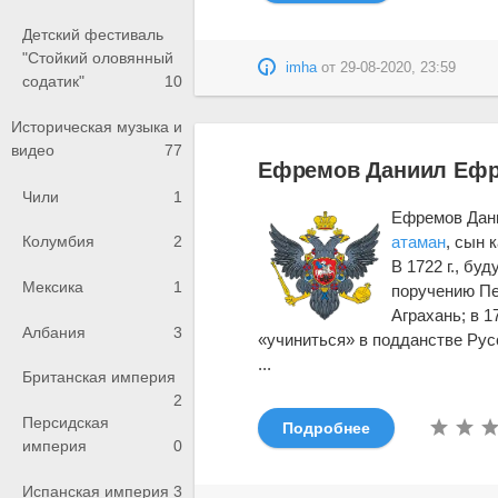
Детский фестиваль
"Стойкий оловянный
imha
от
29-08-2020, 23:59
содатик"
10
Историческая музыка и
видео
77
Ефремов Даниил Ефре
Чили
1
Ефремов Дани
атаман
, сын 
Колумбия
2
В 1722 г., бу
Мексика
1
поручению Пе
Аграхань; в 1
Албания
3
«учиниться» в подданстве Русс
...
Британская империя
2
Персидская
Подробнее
империя
0
Испанская империя
3