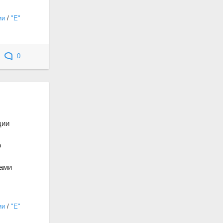
ии
/
"Е"
0
ции
о
ками
ии
/
"Е"