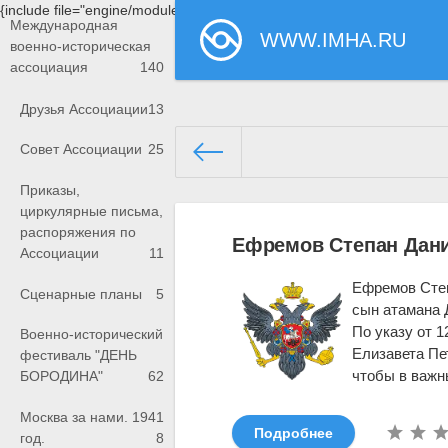
{include file="engine/modules/saperu/head.php"}
Международная
WWW.IMHA.RU
военно-историческая
ассоциация
140
Друзья Ассоциации
13
Совет Ассоциации
25
Приказы,
www.imha.ru/
» Материалы за 
циркулярные письма,
распоряжения по
Ефремов Степан Дани
Ассоциации
11
Ефремов Степа
Сценарные планы
5
сын атамана
По указу от 1
Военно-исторический
Елизавета Пе
фестиваль "ДЕНЬ
чтобы в важны
БОРОДИНА"
62
Москва за нами. 1941
Подробнее
год.
8