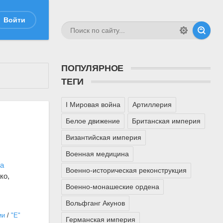
Войти
ПОПУЛЯРНОЕ
ТЕГИ
I Мировая война
Артиллерия
Белое движение
Британская империя
Византийская империя
Военная медицина
а
Военно-историческая реконструкция
ко,
Военно-монашеские ордена
Вольфганг Акунов
ии
/
"Е"
Германская империя