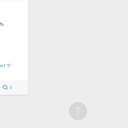
Из
ии
/
"Е"
0