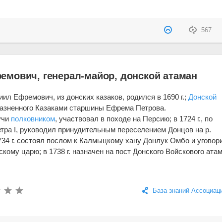
567
мович, генерал-майор, донской атаман
ил Ефремович, из донских казаков, родился в 1690 г.;
Донской
казненного Казаками старшины Ефрема Петрова.
дучи
полковником
, участвовал в походе на Персию; в 1724 г., по
тра I, руководил принудительным переселением Донцов на р.
734 г. состоял послом к Калмыцкому хану Донлук Омбо и уговор
кому царю; в 1738 г. назначен на пост Донского Войскового атам
База знаний Ассоциац