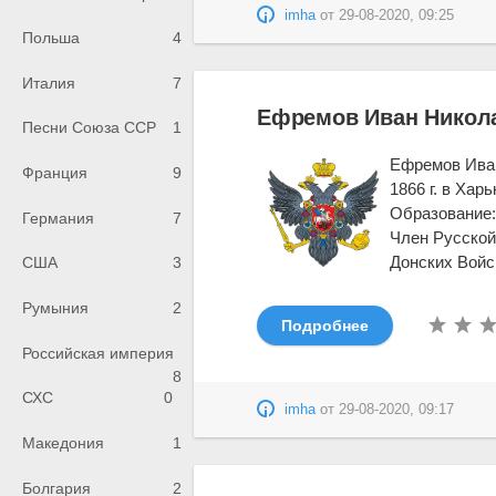
imha
от
29-08-2020, 09:25
Польша
4
Италия
7
Ефремов Иван Никол
Песни Союза ССР
1
Ефремов Иван
Франция
9
1866 г. в Харь
Образование:
Германия
7
Член Русской
Донских Войск
США
3
Румыния
2
Подробнее
Российская империя
8
СХС
0
imha
от
29-08-2020, 09:17
Македония
1
Болгария
2