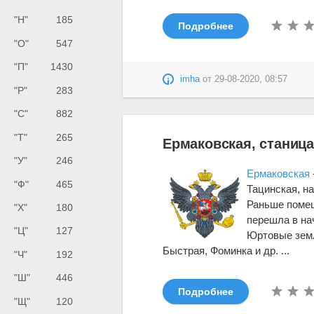
"Н"
185
Подробнее
"О"
547
"П"
1430
imha
от
29-08-2020, 08:57
"Р"
283
"С"
882
"Т"
265
Ермаковская, станиц
"У"
246
Ермаковская
"Ф"
465
Тацинская, н
Раньше помеща
"Х"
180
перешла в нач
"Ц"
127
Юртовые зе
Быстрая, Фоминка и др. ...
"Ч"
192
"Ш"
446
Подробнее
"Щ"
120