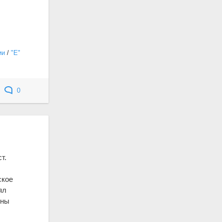
ии
/
"Е"
0
т.
ское
ял
йны