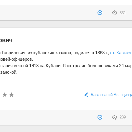
331
ович
Гаврилович, из кубанских казаков, родился в 1868 г.,
ст. Кавказ
новей-офицеров.
стания весной 1918 на Кубани. Расстрелян большевиками 24 ма
Казанской.
База знаний Ассоциац
239