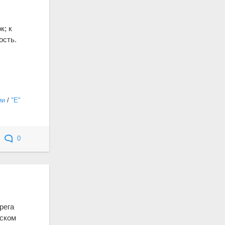
к; к
ость.
ии
/
"Е"
0
рега
нском