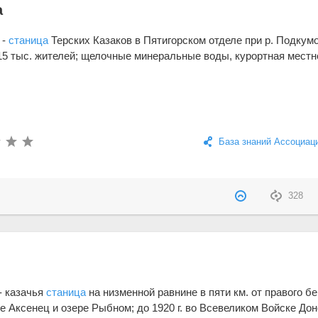
а
-
станица
Терских Казаков в Пятигорском отделе при р. Подкумо
о 15 тыс. жителей; щелочные минеральные воды, курортная местн
База знаний Ассоциац
328
- казачья
станица
на низменной равнине в пяти км. от правого бе
ке Аксенец и озере Рыбном; до 1920 г. во Всевеликом Войске До