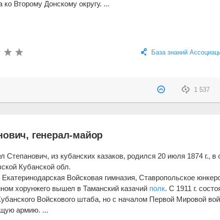
ко Второму Донскому округу. ...
База знаний Ассоциац
1 537
нович, генерал-майор
 Степанович, из кубанских казаков, родился 20 июля 1874 г., в с
ской Кубанской обл.
 Екатеринодарская Войсковая гимназия, Ставропольское юнкер
ином хорунжего вышел в Таманский казачий
полк
. С 1911 г. состо
убанского Войскового штаба, но с началом Первой Мировой во
ую армию. ...