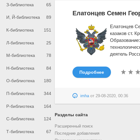
З-библиотека
65
Елатонцев Семен Гео
И, Й-библиотека
89
Елатонцев Сем
К-библиотека
151
казаков ст. 
Образование:
Л-библиотека
25
технологичес
деятель Росси
М-библиотека
78
Н-библиотека
84
Подробнее
О-библиотека
180
П-библиотека
344
imha
от
29-08-2020, 00:36
Р-библиотека
164
Разделы сайта
С-библиотека
124
Расширенный поиск
Т-библиотека
67
Последние добавления