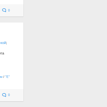
0
ской
;
рта
ии
/
"Е"
0