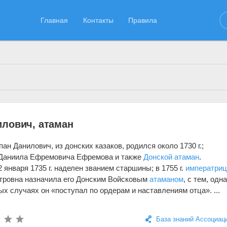
Главная
Контакты
Правила
29.08.2020
лович, атаман
н Данилович, из донских казаков, родился около 1730 г.;
 Даниила Ефремовича Ефремова и также
Донской атаман
.
2 января 1735 г. наделен званием старшины; в 1755 г.
императриц
тровна назначила его Донским Войсковым
атаманом
, с тем, одна
х случаях он «поступал по ордерам и наставлениям отца». ...
База знаний Ассоциац