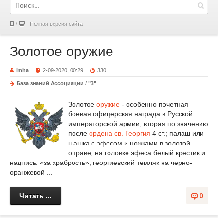
Полная версия сайта
Золотое оружие
imha
2-09-2020, 00:29
330
База знаний Ассоциации
/
"З"
Золотое
оружие
- особенно почетная
боевая офицерская награда в Русской
императорской армии, вторая по значению
после
ордена св. Георгия
4 ст.; палаш или
шашка с эфесом и ножками в золотой
оправе, на головке эфеса белый крестик и
надпись: «за храбрость»; георгиевский темляк на черно-
оранжевой ...
Читать ...
0