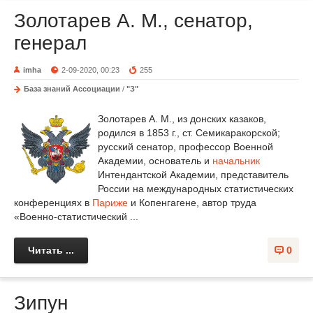
Золотарев А. М., сенатор,
генерал
imha
2-09-2020, 00:23
255
База знаний Ассоциации
/
"З"
Золотарев А. М., из донских казаков,
родился в 1853 г., ст. Семикаракорской;
русский сенатор, профессор Военной
Академии, основатель и
начальник
Интендантской Академии, представитель
России на международных статистических
конференциях в
Париже
и Копенгагене, автор труда
«Военно-статистический ...
Читать ...
0
Зипун