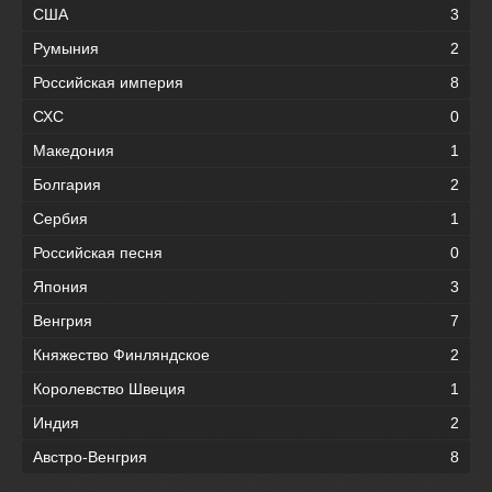
США
3
Румыния
2
Российская империя
8
СХС
0
Македония
1
Болгария
2
Сербия
1
Российская песня
0
Япония
3
Венгрия
7
Княжество Финляндское
2
Королевство Швеция
1
Индия
2
Австро-Венгрия
8