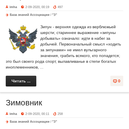
imha
2-09-2020, 00:19
497
База знаний Ассоциации
/
"З"
Зипун - верхняя одежда из верблюжьей
шерсти; стариннее выражение «зипуны
добывать» означало: идти в набег за
добычей. Первоначальный смысл «ходить
за зипунами» не имел вульгарного
значения, грабить всякого, кто попадется;
это был своего рода спорт, вылавливанье в степи богатых
иноплеменников, ...
Читать ...
0
Зимовник
imha
2-09-2020, 00:11
258
База знаний Ассоциации
/
"З"