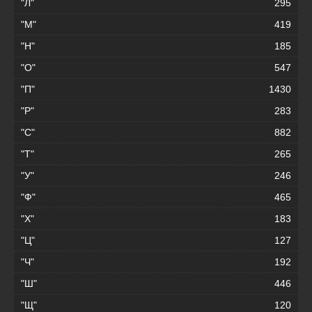
"Л"
295
"М"
419
"Н"
185
"О"
547
"П"
1430
"Р"
283
"С"
882
"Т"
265
"У"
246
"Ф"
465
"Х"
183
"Ц"
127
"Ч"
192
"Ш"
446
"Щ"
120