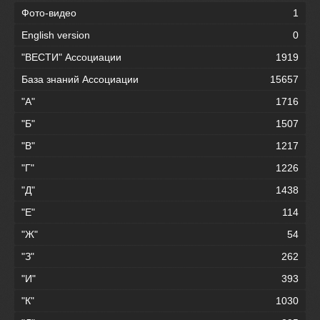
Фото-видео
1
English version
0
"ВЕСТИ" Ассоциации
1919
База знаний Ассоциации
15657
"А"
1716
"Б"
1507
"В"
1217
"Г"
1226
"Д"
1438
"Е"
114
"Ж"
54
"З"
262
"И"
393
"К"
1030