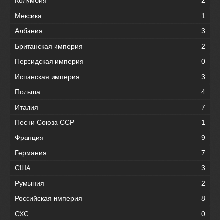
Колумбия
2
Мексика
1
Албания
3
Британская империя
2
Персидская империя
0
Испанская империя
3
Польша
4
Италия
7
Песни Союза ССР
1
Франция
9
Германия
7
США
3
Румыния
2
Российская империя
8
СХС
0