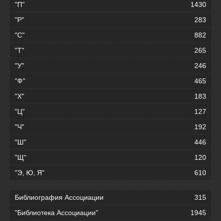
"П"
1430
"Р"
283
"С"
882
"Т"
265
"У"
246
"Ф"
465
"Х"
183
"Ц"
127
"Ч"
192
"Ш"
446
"Щ"
120
"Э, Ю, Я"
610
Библиография Ассоциации
315
"Библиотека Ассоциации"
1945