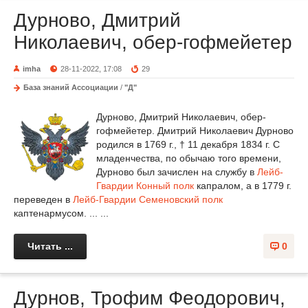
Дурново, Дмитрий
Николаевич, обер-гофмейетер
imha
28-11-2022, 17:08
29
База знаний Ассоциации
/
"Д"
Дурново, Дмитрий Николаевич, обер-
гофмейетер. Дмитрий Николаевич Дурново
родился в 1769 г., † 11 декабря 1834 г. С
младенчества, по обычаю того времени,
Дурново был зачислен на службу в
Лейб-
Гвардии Конный полк
капралом, а в 1779 г.
переведен в
Лейб-Гвардии Семеновский полк
каптенармусом. ... ...
Читать ...
0
Дурнов, Трофим Феодорович,