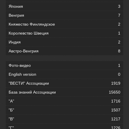
Япония
3
Венгрия
7
Княжество Финляндское
2
Королевство Швеция
1
Индия
2
Австро-Венгрия
8
Фото-видео
1
English version
0
"ВЕСТИ" Ассоциации
1919
База знаний Ассоциации
15650
"А"
1716
"Б"
1507
"В"
1217
"Г"
1226