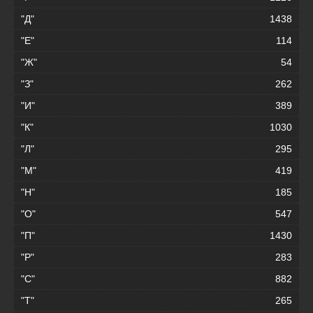
"Д"
1438
"Е"
114
"Ж"
54
"З"
262
"И"
389
"К"
1030
"Л"
295
"М"
419
"Н"
185
"О"
547
"П"
1430
"Р"
283
"С"
882
"Т"
265