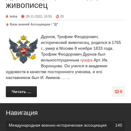
живописец
imha
28-11-2022, 16:55
28
База знаний Ассоциации
/
"Д"
Дурнов, Трофим Феодорович,
исторический живописец, родился в 1765
г., умер в Москве 8 ноября 1833 года.
Трофим Феодорович Дурнов был
вольноотпущенным
графа
Арт. Ив.
Воронцова. Он учился в академии
художеств в качестве постороннего ученика, и его
наставником был И. Акимов. ... ...
Читать ...
0
Навигация
Международная военно-историческая ассоциация
140