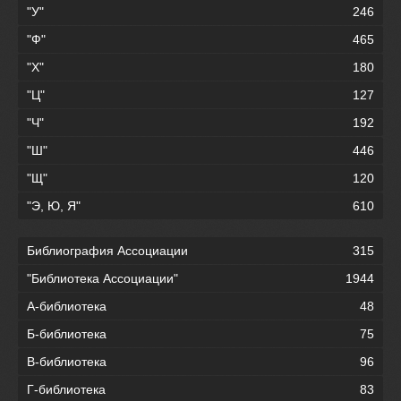
"У"
246
"Ф"
465
"Х"
180
"Ц"
127
"Ч"
192
"Ш"
446
"Щ"
120
"Э, Ю, Я"
610
Библиография Ассоциации
315
"Библиотека Ассоциации"
1944
А-библиотека
48
Б-библиотека
75
В-библиотека
96
Г-библиотека
83