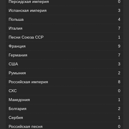
Персидская империя
0
Испанская империя
3
Польша
4
Италия
7
Песни Союза ССР
1
Франция
9
Германия
7
США
3
Румыния
2
Российская империя
8
СХС
0
Македония
1
Болгария
2
Сербия
1
Российская песня
0