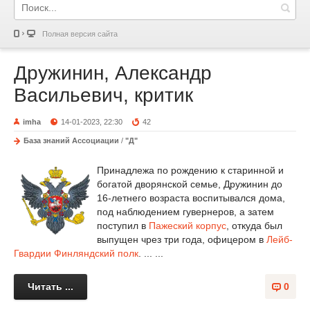
Полная версия сайта
Дружинин, Александр
Васильевич, критик
imha
14-01-2023, 22:30
42
База знаний Ассоциации
/
"Д"
Принадлежа по рождению к старинной и
богатой дворянской семье, Дружинин до
16-летнего возраста воспитывался дома,
под наблюдением гувернеров, а затем
поступил в
Пажеский корпус
, откуда был
выпущен чрез три года, офицером в
Лейб-
Гвардии Финляндский полк
. ... ...
Читать ...
0