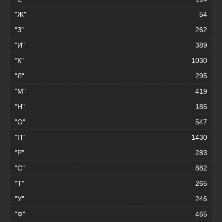
"Ж"
54
"З"
262
"И"
389
"К"
1030
"Л"
295
"М"
419
"Н"
185
"О"
547
"П"
1430
"Р"
283
"С"
882
"Т"
265
"У"
246
"Ф"
465