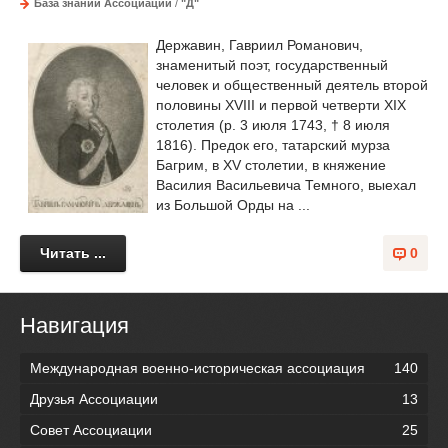
База знаний Ассоциации
/
"Д"
Державин, Гавриил Романович,
знаменитый поэт, государственный
человек и общественный деятель второй
половины XVIII и первой четверти XIX
столетия (р. 3 июля 1743, † 8 июля
1816). Предок его, татарский мурза
Багрим, в XV столетии, в княжение
Василия Васильевича Темного, выехал
из Большой Орды на ...
Читать ...
0
Навигация
Международная военно-историческая ассоциация
140
Друзья Ассоциации
13
Совет Ассоциации
25