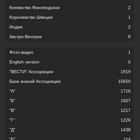
Княжество Финляндское
2
Королевство Швеция
1
Индия
2
Австро-Венгрия
8
Фото-видео
1
English version
0
"ВЕСТИ" Ассоциации
1919
База знаний Ассоциации
15650
"А"
1716
"Б"
1507
"В"
1217
"Г"
1226
"Д"
1438
"Е"
114