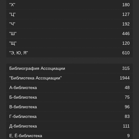
"Х"
180
"Ц"
127
"Ч"
192
"Ш"
446
"Щ"
120
"Э, Ю, Я"
610
Библиография Ассоциации
315
"Библиотека Ассоциации"
1944
А-библиотека
48
Б-библиотека
75
В-библиотека
96
Г-библиотека
83
Д-библиотека
111
Е, Ё-библиотека
9