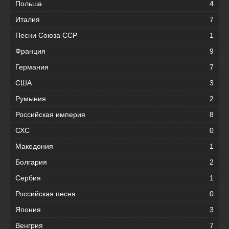
Польша
4
Италия
7
Песни Союза ССР
1
Франция
9
Германия
7
США
3
Румыния
2
Российская империя
8
СХС
0
Македония
1
Болгария
2
Сербия
1
Российская песня
0
Япония
3
Венгрия
7