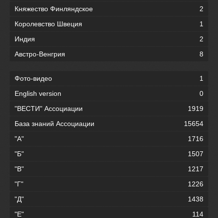
Княжество Финляндское
2
Королевство Швеция
1
Индия
2
Австро-Венгрия
8
Фото-видео
1
English version
0
"ВЕСТИ" Ассоциации
1919
База знаний Ассоциации
15654
"А"
1716
"Б"
1507
"В"
1217
"Г"
1226
"Д"
1438
"Е"
114