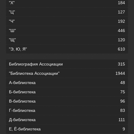
"Х"
184
"Ц"
127
"Ч"
192
"Ш"
446
"Щ"
120
"Э, Ю, Я"
610
Библиография Ассоциации
315
"Библиотека Ассоциации"
1944
А-библиотека
48
Б-библиотека
75
В-библиотека
96
Г-библиотека
83
Д-библиотека
111
Е, Ё-библиотека
9