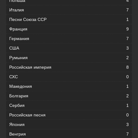
Польша
4
Италия
7
Песни Союза ССР
1
Франция
9
Германия
7
США
3
Румыния
2
Российская империя
8
СХС
0
Македония
1
Болгария
2
Сербия
1
Российская песня
0
Япония
3
Венгрия
7