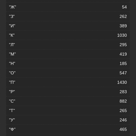
"Ж"
54
"З"
262
"И"
389
"К"
1030
"Л"
295
"М"
419
"Н"
185
"О"
547
"П"
1430
"Р"
283
"С"
882
"Т"
265
"У"
246
"Ф"
465