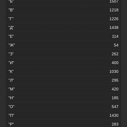
"Б"
1507
"В"
1218
"Г"
1226
"Д"
1438
"Е"
114
"Ж"
54
"З"
262
"И"
400
"К"
1030
"Л"
295
"М"
420
"Н"
185
"О"
547
"П"
1430
"Р"
283