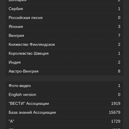
Сербия
1
Российская песня
0
Япония
3
Венгрия
7
Княжество Финляндское
2
Королевство Швеция
1
Индия
2
Австро-Венгрия
8
Фото-видео
1
English version
0
"ВЕСТИ" Ассоциации
1919
База знаний Ассоциации
15679
"А"
1729