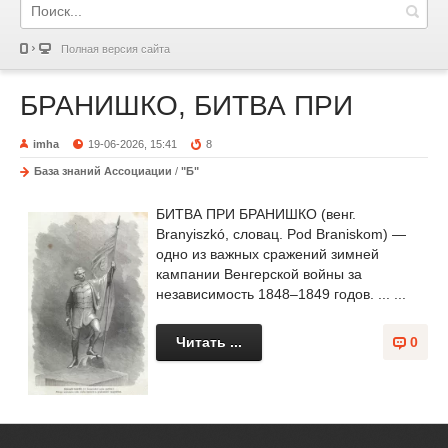
Полная версия сайта
БРАНИШКО, БИТВА ПРИ
imha
19-06-2026, 15:41
8
База знаний Ассоциации
/
"Б"
БИТВА ПРИ БРАНИШКО (венг.
Branyiszkó, словац. Pod Braniskom) —
одно из важных сражений зимней
кампании Венгерской войны за
независимость 1848–1849 годов. ... ...
Читать ...
0