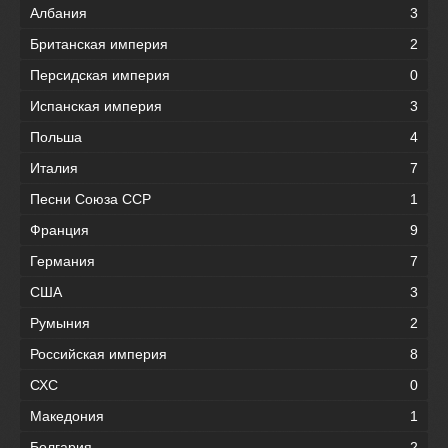
Албания
3
Британская империя
2
Персидская империя
0
Испанская империя
3
Польша
4
Италия
7
Песни Союза ССР
1
Франция
9
Германия
7
США
3
Румыния
2
Российская империя
8
СХС
0
Македония
1
Болгария
2