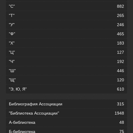
"С"
882
"Т"
265
"У"
246
"Ф"
465
"Х"
183
"Ц"
127
"Ч"
192
"Ш"
446
"Щ"
120
"Э, Ю, Я"
610
Библиография Ассоциации
315
"Библиотека Ассоциации"
1948
А-библиотека
48
Б-библиотека
75