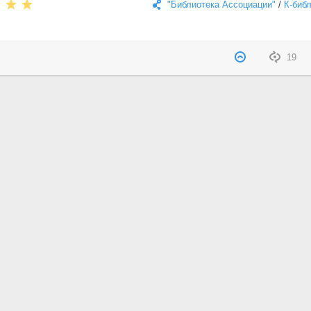
"Библиотека Ассоциации"
/
К-биб
19