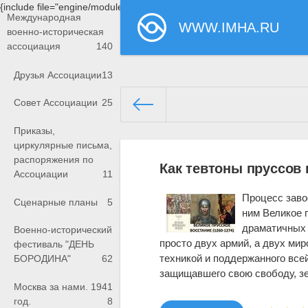
{include file="engine/modules/saperu/head.php"}
Международная
WWW.IMHA.RU
военно-историческая
ассоциация
140
Друзья Ассоциации
13
Совет Ассоциации
25
Приказы,
www.imha.ru/
» Материалы за 
циркулярные письма,
распоряжения по
Как тевтоны пруссов 
Ассоциации
11
Процесс заво
Сценарные планы
5
ним Великое 
драматичных 
Военно-исторический
просто двух армий, а двух ми
фестиваль "ДЕНЬ
техникой и поддержанного все
БОРОДИНА"
62
защищавшего свою свободу, зем
Москва за нами. 1941
год.
8