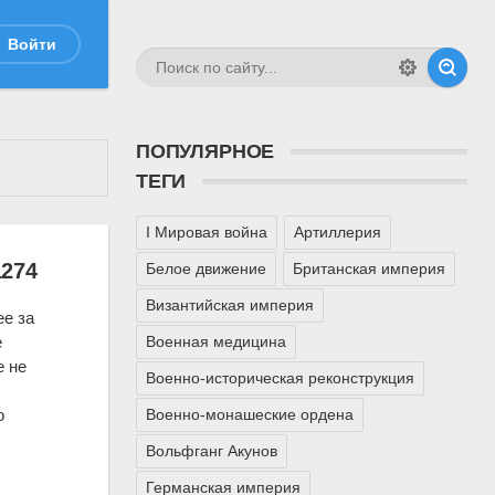
Войти
ПОПУЛЯРНОЕ
ТЕГИ
I Мировая война
Артиллерия
1274
Белое движение
Британская империя
Византийская империя
е за
Военная медицина
е
е не
Военно-историческая реконструкция
Военно-монашеские ордена
о
Вольфганг Акунов
Германская империя