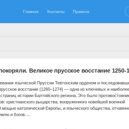
Главная
Контакты
Правила
01.07.2026
покоряли. Великое прусское восстание 1250-
евания языческой Пруссии Тевтонским орденом и последовавше
прусское восстание (1260–1274) — одна из ключевых и наиболе
страниц истории Балтийского региона. Это было противостояни
ров: христианского рыцарства, вооруженного новейшей военной
й мощью католической Европы, и языческого общества, отчаянн
лю и богов. ...