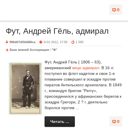
0
Фут, Андрей Гёль, адмирал
996d67df0d686ca
9-01-2012, 17:00
1 565
База знаний Ассоциации
/
"Ф"
Фут, Андрей Гёль ( 1806 – 63),
американский
вице-адмирал
. В 16 л.
поступил во флот кадетом и свое 1-е
плавание совершил в эскадре против
пиратов Антильского архипелага. В 1849
г., командуя бригом "Perry»,
присоединился у африканских берегов к
эскадре Грегори, 2 ? г. деятельно
боролся против ...
Читать ...
0