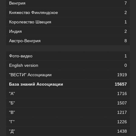
Венгрия
7
Княжество Финляндское
2
Королевство Швеция
1
Индия
2
Австро-Венгрия
8
Фото-видео
1
English version
0
"ВЕСТИ" Ассоциации
1919
База знаний Ассоциации
15657
"А"
1716
"Б"
1507
"В"
1217
"Г"
1226
"Д"
1438