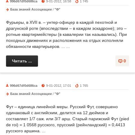
996d67df0d686ca
9-01-2012, 16:58
1 745
База знаний Ассоциации
/
"Ф"
Фурьеры, в XVII в. – унтер-офицер в каждой пехотной и
драгунской роте (впоследствии – в каждом эскадроне); это –
ротные квартирмейстеры (в кавалерии так назывались). При
походных движениях и расположения на отдых исполняли
обязанности квартирьеров. ... ...
Читать ...
0
996d67df0d686ca
9-01-2012, 17:01
1 765
База знаний Ассоциации
/
"Ф"
Фут – единица линейной меры. Русский Фут, совершено
одинаковый с английским, делится на 12 дюймов и
составляет 1/7 саж. или 3/7 арш. Старый парижский Фут (pied
de roi) = 1 0568 русского, прусский (рейнландский) = 0,4413
русского аршина. ...