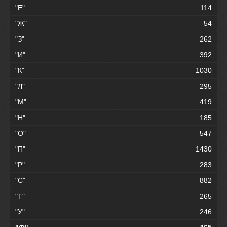
"Е"
114
"Ж"
54
"З"
262
"И"
392
"К"
1030
"Л"
295
"М"
419
"Н"
185
"О"
547
"П"
1430
"Р"
283
"С"
882
"Т"
265
"У"
246