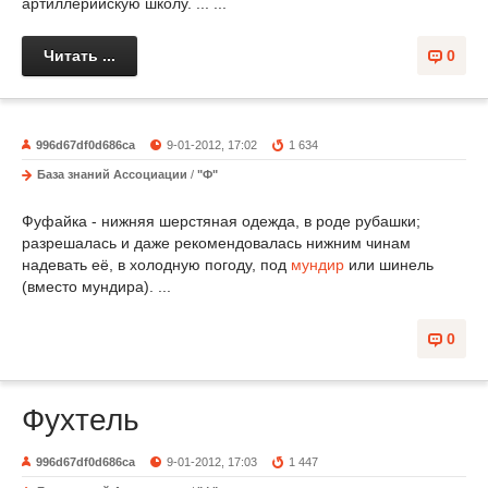
артиллерийскую школу. ... ...
Читать ...
0
996d67df0d686ca
9-01-2012, 17:02
1 634
База знаний Ассоциации
/
"Ф"
Фуфайка - нижняя шерстяная одежда, в роде рубашки;
разрешалась и даже рекомендовалась нижним чинам
надевать её, в холодную погоду, под
мундир
или шинель
(вместо мундира). ...
0
Фухтель
996d67df0d686ca
9-01-2012, 17:03
1 447