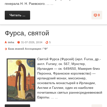
генерала Н. Н. Раевского. ... ...
Читать ...
0
Фурса, святой
imha
31-07-2026, 18:04
5
База знаний Ассоциации
/
"Ф"
Святой Фурса (Фурсей) (ирл. Fursa, др.-
англ. Fursey; ок. 567, Мунстер,
Ирландия — ок. 649/650, Макерия близ
Перонна, Франкское королевство) —
ирландский монах, миссионер,
основатель монастырей в Ирландии,
Англии и Галлии, один из наиболее
почитаемых святых раннесредневековой
Европы. ... ...