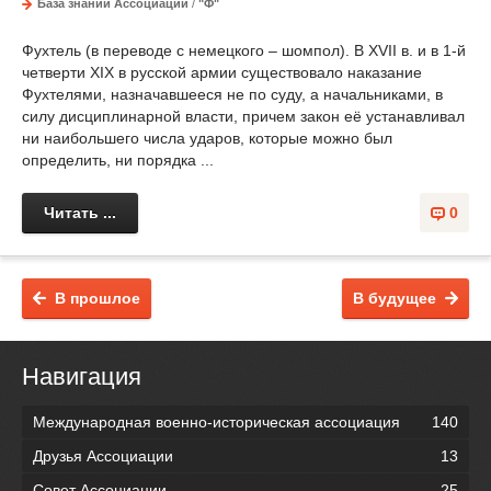
База знаний Ассоциации
/
"Ф"
Фухтель (в переводе с немецкого – шомпол). В XVII в. и в 1-й
четверти XIX в русской армии существовало наказание
Фухтелями, назначавшееся не по суду, а начальниками, в
силу дисциплинарной власти, причем закон её устанавливал
ни наибольшего числа ударов, которые можно был
определить, ни порядка ...
Читать ...
0
В прошлое
В будущее
Навигация
Международная военно-историческая ассоциация
140
Друзья Ассоциации
13
Совет Ассоциации
25