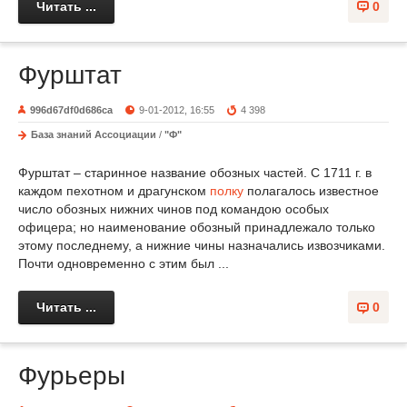
Читать ...
0
Фурштат
996d67df0d686ca
9-01-2012, 16:55
4 398
База знаний Ассоциации
/
"Ф"
Фурштат – старинное название обозных частей. С 1711 г. в
каждом пехотном и драгунском
полку
полагалось известное
число обозных нижних чинов под командою особых
офицера; но наименование обозный принадлежало только
этому последнему, а нижние чины назначались извозчиками.
Почти одновременно с этим был ...
Читать ...
0
Фурьеры