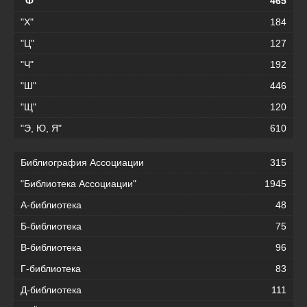
"Ф"
465
"Х"
184
"Ц"
127
"Ч"
192
"Ш"
446
"Щ"
120
"Э, Ю, Я"
610
Библиография Ассоциации
315
"Библиотека Ассоциации"
1945
А-библиотека
48
Б-библиотека
75
В-библиотека
96
Г-библиотека
83
Д-библиотека
111