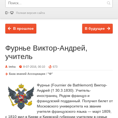
Полная версия сайта
В прошлое
В будущее
Фурнье Виктор-Андрей,
учитель
imha
8-07-2016, 00:10
673
База знаний Ассоциации
/
"Ф"
Фурнье (Fournier de Bathlemont) Виктор-
Андрей († 30.3.1830). Учитель-
иностранец. Родом француз и
французский подданный. Получил билет от
Московского университета на звание
учителя французского языка — март 1809,
с 1810 жил в Киеве и Киевской губернии учителем в семье