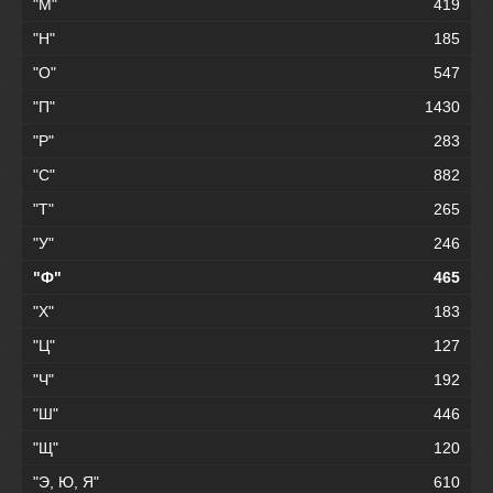
"М"
419
"Н"
185
"О"
547
"П"
1430
"Р"
283
"С"
882
"Т"
265
"У"
246
"Ф"
465
"Х"
183
"Ц"
127
"Ч"
192
"Ш"
446
"Щ"
120
"Э, Ю, Я"
610