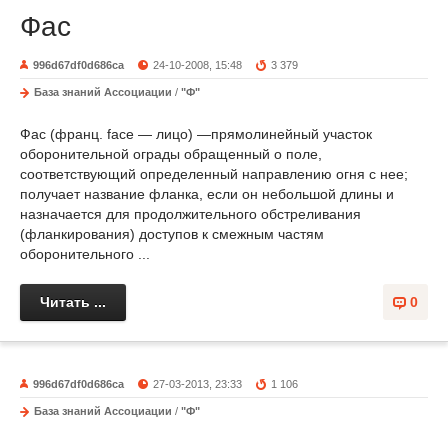
Фас
996d67df0d686ca
24-10-2008, 15:48
3 379
База знаний Ассоциации
/
"Ф"
Фас (франц. face — лицо) —прямолинейный участок
оборонительной ограды обращенный о поле,
соответствующий определенный направлению огня с нее;
получает название фланка, если он небольшой длины и
назначается для продолжительного обстреливания
(фланкирования) доступов к смежным частям
оборонительного ...
Читать ...
0
996d67df0d686ca
27-03-2013, 23:33
1 106
База знаний Ассоциации
/
"Ф"