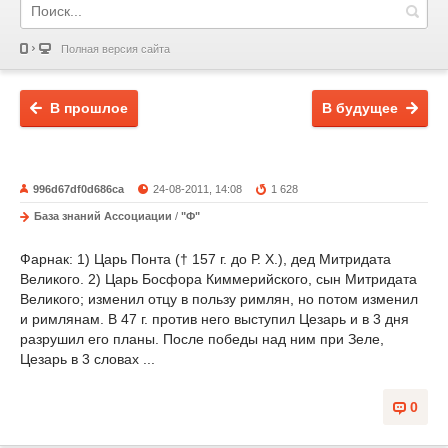
Полная версия сайта
В прошлое
В будущее
996d67df0d686ca
24-08-2011, 14:08
1 628
База знаний Ассоциации
/
"Ф"
Фарнак: 1) Царь Понта († 157 г. до Р. X.), дед Митридата
Великого. 2) Царь Босфора Киммерийского, сын Митридата
Великого; изменил отцу в пользу римлян, но потом изменил
и римлянам. В 47 г. против него выступил Цезарь и в 3 дня
разрушил его планы. После победы над ним при Зеле,
Цезарь в 3 словах ...
0