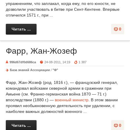
упражнениям, что заплакал, когда ему, по его юности, не
дозволили участвовать в битве при Сент-Кентене. Впервые
отличился 1571 г., при ...
Читать ...
0
Фарр, Жан-Жозеф
996d67df0d686ca
24-08-2011, 14:19
1 387
База знаний Ассоциации
/
"Ф"
Фарр, Жан-Жозеф (род. 1816 г.), — французский генерал,
командовал войсками северной армии в сражении при
Амьене (см. Франко-германская война 1870 — 71 г.)
впоследствии (1880 г.) —
военный министр
. В этом звании
проявил необыкновенную деятельность при удалении, с
наиболее важных должностей военного ...
Читать ...
0