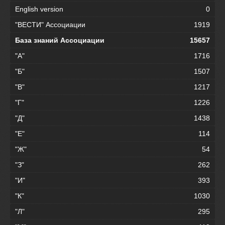
English version
0
"ВЕСТИ" Ассоциации
1919
База знаний Ассоциации
15657
"А"
1716
"Б"
1507
"В"
1217
"Г"
1226
"Д"
1438
"Е"
114
"Ж"
54
"З"
262
"И"
393
"К"
1030
"Л"
295