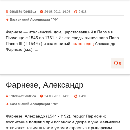
996d67df0d686ca
24-08-2011, 14:08
2 618
База знаний Ассоциации
/
"Ф"
Фарнезе — итальянский дом, царствовавший в Парме и
Пьаченце с 1545 по 1731 г. Из его среды вышел папа Папа
Павел III († 1549 г.) и знаменитый
полководец
Александр
Фарнезе (см.). ...
0
Фарнезе, Александр
996d67df0d686ca
24-08-2011, 14:15
1 491
База знаний Ассоциации
/
"Ф"
Фарнезе, Александр (1544 - † 92), герцог Пармский;
воспитание получил при испанском дворе и уже мальчиком
отличался таким пылким умом и страстью к рыцарским