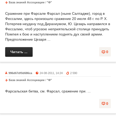
База знаний Ассоциации
/
"Ф"
Сражение при Фарсале Фарсал (ныне Салтадже), город в
Фессалии, здесь произошло сражение 20 июля 48 г. по Р. X.
Потерпев неудачу под Дирахиумом, Ю. Цезарь направился в
Фессалию, чтоб угрозою неприятельской столице принудить
Помпея к бою и наступлением поднять дух своей армии.
Предположение Цезаря ...
Читать ...
0
996d67df0d686ca
24-08-2011, 14:24
2 590
База знаний Ассоциации
/
"Ф"
Фарсальская битва, см. Фарсал, сражение при. ...
0