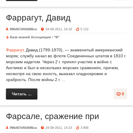
Фаррагут, Давид
996d67df0d686ca
24-08-2011, 14:18
5 122
База знаний Ассоциации
/
"Ф"
Фаррагут
, Давид (1799-1870), — знаменитый американский
моряк; службу начал во флоте Соединенных штатов в 1810 г.
морским кадетом. Через 2 г. принял участие в войне с
Англиею и был в нескольких морских сражениях, причем,
несмотря на свою юность, выказал хладнокровие и
храбрость. После войны 2 г. ...
Читать ...
0
Фарсале, сражение при
996d67df0d686ca
24-08-2011, 14:23
3 808