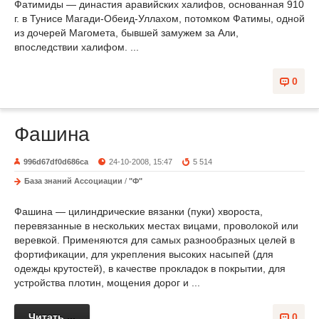
Фатимиды — династия аравийских халифов, основанная 910
г. в Тунисе Магади-Обеид-Уллахом, потомком Фатимы, одной
из дочерей Магомета, бывшей замужем за Али,
впоследствии халифом. ...
0
Фашина
996d67df0d686ca
24-10-2008, 15:47
5 514
База знаний Ассоциации
/
"Ф"
Фашина — цилиндрические вязанки (пуки) хвороста,
перевязанные в нескольких местах вицами, проволокой или
веревкой. Применяются для самых разнообразных целей в
фортификации, для укрепления высоких насыпей (для
одежды крутостей), в качестве прокладок в покрытии, для
устройства плотин, мощения дорог и ...
Читать ...
0