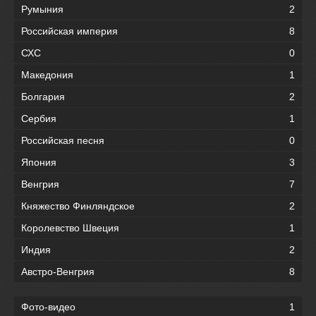
Румыния
2
Российская империя
8
СХС
0
Македония
1
Болгария
2
Сербия
1
Российская песня
0
Япония
3
Венгрия
7
Княжество Финляндское
2
Королевство Швеция
1
Индия
2
Австро-Венгрия
8
Фото-видео
1